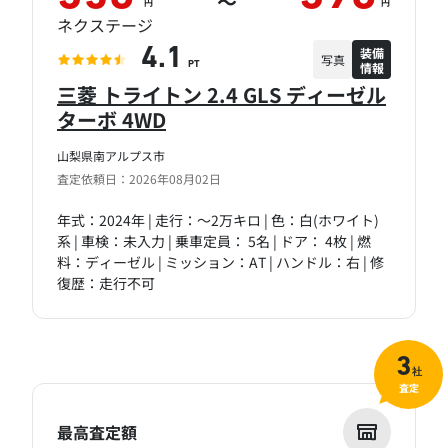
～
円
円
ネクステージ
装備
4.1
写真
情報
PT
三菱 トライトン 2.4 GLS ディーゼル
ターボ 4WD
山梨県南アルプス市
査定依頼日：2026年08月02日
年式：2024年 | 走行：～2万キロ | 色：白(ホワイト)
系 | 車検：未入力 | 乗車定員： 5名 | ドア： 4枚 | 燃
料：ディーゼル | ミッション：AT | ハンドル：右 | 修
復歴：走行不可
3
社
査定
最高査定額