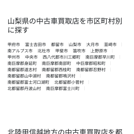
山梨県の中古車買取店を市区町村別
に探す
甲府市
富士吉田市
都留市
山梨市
大月市
韮崎市
南アルプス市
北杜市
甲斐市
笛吹市
上野原市
甲州市
中央市
西八代郡市川三郷町
南巨摩郡早川町
南巨摩郡身延町
南巨摩郡南部町
中巨摩郡昭和町
南都留郡道志村
南都留郡西桂町
南都留郡忍野村
南都留郡山中湖村
南都留郡鳴沢村
南都留郡富士河口湖町
北都留郡小菅村
北都留郡丹波山村
南巨摩郡富士川町
北陸甲信越地方の中古車買取店を都