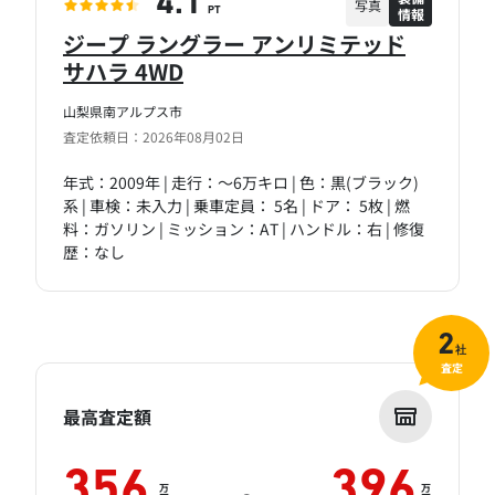
4.1
写真
情報
PT
ジープ ラングラー アンリミテッド
サハラ 4WD
山梨県南アルプス市
査定依頼日：2026年08月02日
年式：2009年 | 走行：～6万キロ | 色：黒(ブラック)
系 | 車検：未入力 | 乗車定員： 5名 | ドア： 5枚 | 燃
料：ガソリン | ミッション：AT | ハンドル：右 | 修復
歴：なし
2
社
査定
最高査定額
356
396
万
万