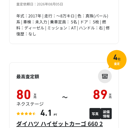
査定依頼日：2026年08月05日
年式：2017年 | 走行：～8万キロ | 色：真珠(パール)
系 | 車検：未入力 | 乗車定員： 5名 | ドア： 5枚 | 燃
料：ディーゼル | ミッション：AT | ハンドル：右 | 修
復歴：なし
4
社
査定
最高査定額
80
89
万
万
～
円
円
ネクステージ
装備
4.1
写真
情報
PT
ダイハツ ハイゼットカーゴ 660 2