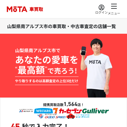
ログイン
メニュー
山梨県南アルプス市の車買取・中古車査定の店舗一覧
山梨県南アルプス市で
あなたの愛車を
最高額
“
”
で売ろう!
やり取りするのは高額査定の上位3社だけ
1,564
提携買取店数
店！
秒で入力完了！