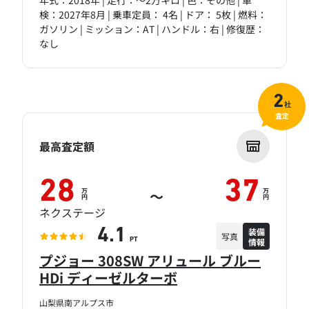
年式：2018年 | 走行：～2万キロ | 色：その他 | 車
検：2027年8月 | 乗車定員： 4名 | ドア： 5枚 | 燃料：
ガソリン | ミッション：AT | ハンドル：右 | 修復歴：
なし
2
社
査定
最高査定額
28
37
万
万
～
円
円
ネクステージ
装備
4.1
写真
情報
PT
プジョー 308SW アリュール ブルー
HDi ディーゼルターボ
山梨県南アルプス市