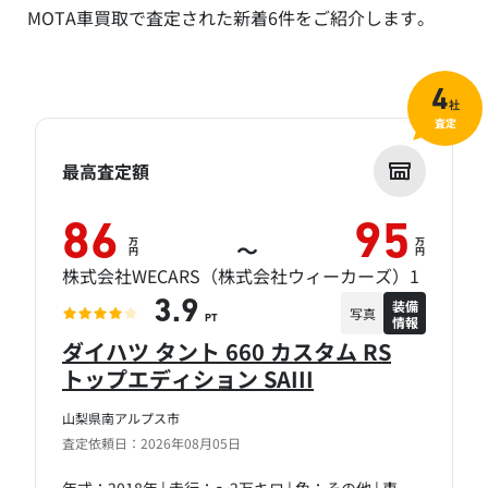
MOTA車買取で査定された新着6件をご紹介します。
4
社
査定
最高査定額
86
95
万
万
～
円
円
株式会社WECARS（株式会社ウィーカーズ）1
装備
3.9
写真
情報
PT
ダイハツ タント 660 カスタム RS
トップエディション SAIII
山梨県南アルプス市
査定依頼日：2026年08月05日