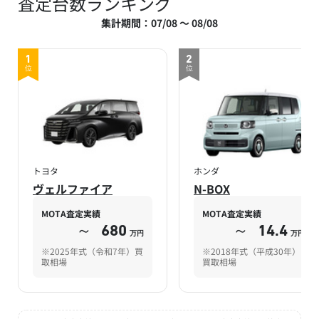
査定台数ランキング
集計期間：07/08 ～ 08/08
1
2
位
位
トヨタ
ホンダ
ヴェルファイア
N-BOX
MOTA査定実績
MOTA査定実績
～
680
～
14.4
万円
万円
※2025年式（令和7年）買
※2018年式（平成30年）
取相場
買取相場