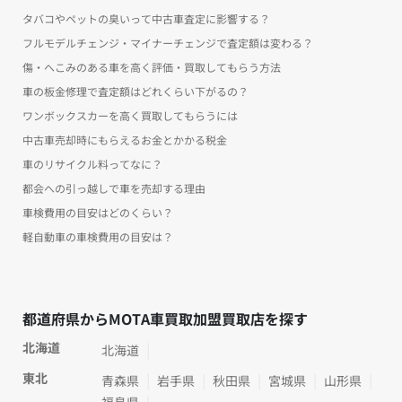
タバコやペットの臭いって中古車査定に影響する？
フルモデルチェンジ・マイナーチェンジで査定額は変わる？
傷・へこみのある車を高く評価・買取してもらう方法
車の板金修理で査定額はどれくらい下がるの？
ワンボックスカーを高く買取してもらうには
中古車売却時にもらえるお金とかかる税金
車のリサイクル料ってなに？
都会への引っ越しで車を売却する理由
車検費用の目安はどのくらい？
軽自動車の車検費用の目安は？
都道府県からMOTA車買取加盟買取店を探す
北海道
北海道
東北
青森県
岩手県
秋田県
宮城県
山形県
福島県