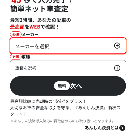
45
簡単ネット車査定
最短3時間、あなたの愛車の
最高額
を
WEB
で確認！
メーカー
必須
メーカーを選択
車種
必須
車種を選択
次へ
無料
最高額比較に売却時の“安心”をプラス！
大切なお車の安全な取引を守る、『あんしん決済』順次ス
タート！
※あんしん決済導入済みの買取店のみのお取り扱いとなります。
あんしん決済とは