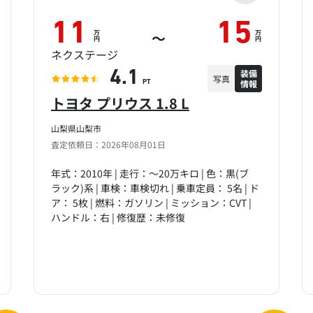
11
15
万
万
～
円
円
ネクステージ
装備
4.1
写真
情報
PT
トヨタ プリウス 1.8 L
山梨県山梨市
査定依頼日：2026年08月01日
年式：2010年 | 走行：～20万キロ | 色：黒(ブ
ラック)系 | 車検：車検切れ | 乗車定員： 5名 | ド
ア： 5枚 | 燃料：ガソリン | ミッション：CVT |
ハンドル：右 | 修復歴：未修復