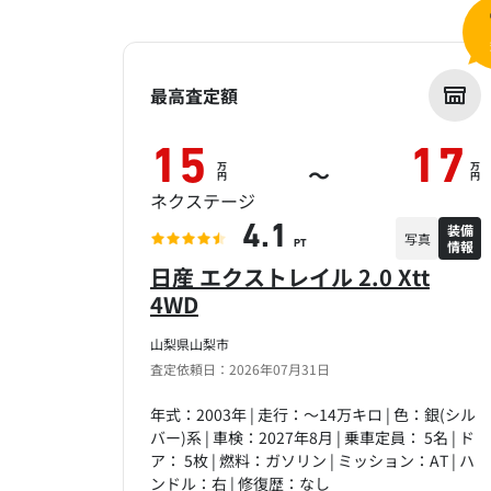
最高査定額
15
17
万
万
～
円
円
ネクステージ
装備
4.1
写真
情報
PT
日産 エクストレイル 2.0 Xtt
4WD
山梨県山梨市
査定依頼日：2026年07月31日
年式：2003年 | 走行：～14万キロ | 色：銀(シル
バー)系 | 車検：2027年8月 | 乗車定員： 5名 | ド
ア： 5枚 | 燃料：ガソリン | ミッション：AT | ハ
ンドル：右 | 修復歴：なし