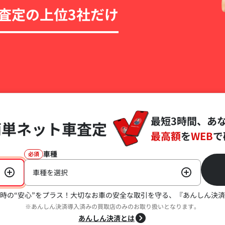
査定の上位3社だけ
最短3時間、あ
簡単ネット車査定
最高額
を
WEB
で
車種
必須
車種を選択
時の“安心”をプラス！
大切なお車の安全な取引を守る、『あんしん決済
※あんしん決済導入済みの買取店のみのお取り扱いとなります。
あんしん決済とは