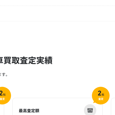
車買取査定実績
ます。
2
2
社
社
査定
査定
最高査定額