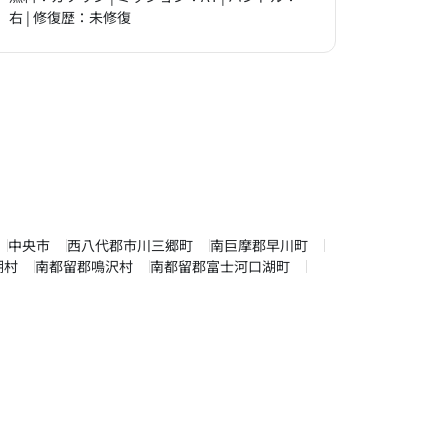
右 | 修復歴：未修復
中央市
西八代郡市川三郷町
南巨摩郡早川町
湖村
南都留郡鳴沢村
南都留郡富士河口湖町