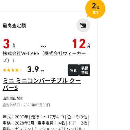
2
社
査定
最高査定額
3
12
万
万
～
円
円
株式会社WECARS（株式会社ウィーカー
ズ）1
装備
3.9
写真
情報
PT
ミニ ミニコンバーチブル クー
パーS
山梨県山梨市
査定依頼日：2026年07月30日
年式：2007年 | 走行：～17万キロ | 色：その他 |
車検：2028年3月 | 乗車定員： 4名 | ドア： 2枚 |
燃料：ガソリン | ミッション：AT | ハンドル：