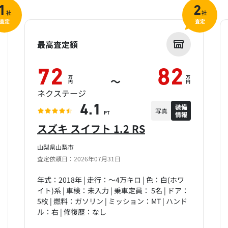
1
2
社
社
査定
査定
最高査定額
72
82
万
万
～
円
円
ネクステージ
装備
4.1
写真
情報
PT
スズキ スイフト 1.2 RS
山梨県山梨市
査定依頼日：2026年07月31日
年式：2018年 | 走行：～4万キロ | 色：白(ホワ
イト)系 | 車検：未入力 | 乗車定員： 5名 | ドア：
5枚 | 燃料：ガソリン | ミッション：MT | ハンド
ル：右 | 修復歴：なし