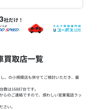
3
社だけ！
車買取店一覧
用し、の小規模店も併せてご検討いただき、最
数は16887台です。
みからのご連絡ですので、煩わしい営業電話ラッ
ださい。