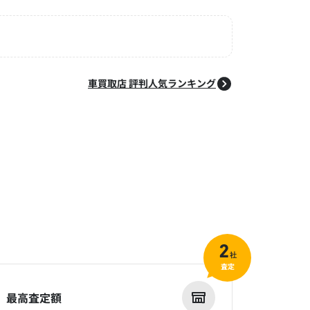
車買取店 評判人気ランキング
2
社
査定
最高査定額