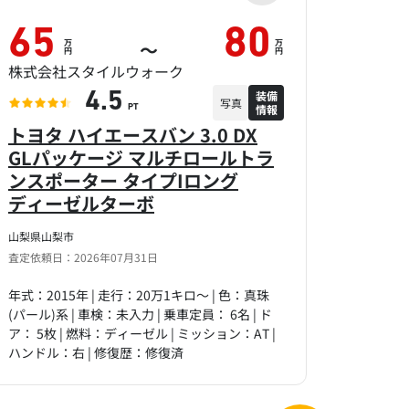
65
80
万
万
～
円
円
株式会社スタイルウォーク
装備
4.5
写真
情報
PT
トヨタ ハイエースバン 3.0 DX
GLパッケージ マルチロールトラ
ンスポーター タイプIロング
ディーゼルターボ
山梨県山梨市
査定依頼日：2026年07月31日
年式：2015年 | 走行：20万1キロ～ | 色：真珠
(パール)系 | 車検：未入力 | 乗車定員： 6名 | ド
ア： 5枚 | 燃料：ディーゼル | ミッション：AT |
ハンドル：右 | 修復歴：修復済