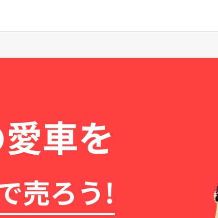
の愛車を
で売ろう!