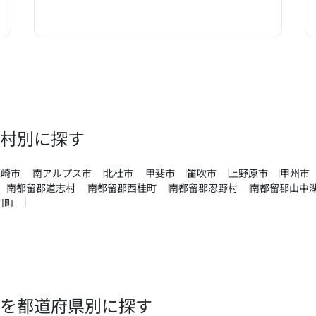
村別に探す
韮崎市
南アルプス市
北杜市
甲斐市
笛吹市
上野原市
甲州市
南都留郡道志村
南都留郡西桂町
南都留郡忍野村
南都留郡山中
川町
を都道府県別に探す