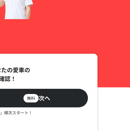
なたの愛車の
確認！
次へ
無料
』順次スタート！