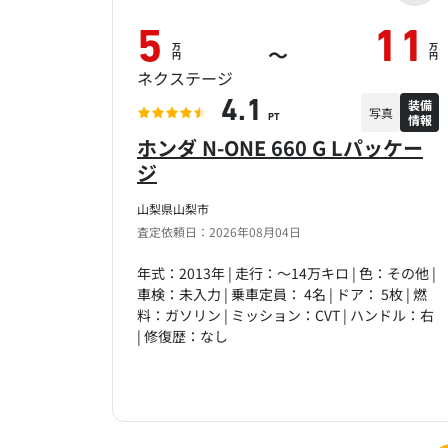
5
11
万
万
～
円
円
ネクステージ
装備
4.1
写真
情報
PT
ホンダ N-ONE 660 G Lパッケー
ジ
山梨県山梨市
査定依頼日：2026年08月04日
年式：2013年 | 走行：～14万キロ | 色：その他 |
車検：未入力 | 乗車定員： 4名 | ドア： 5枚 | 燃
料：ガソリン | ミッション：CVT | ハンドル：右
| 修復歴：なし