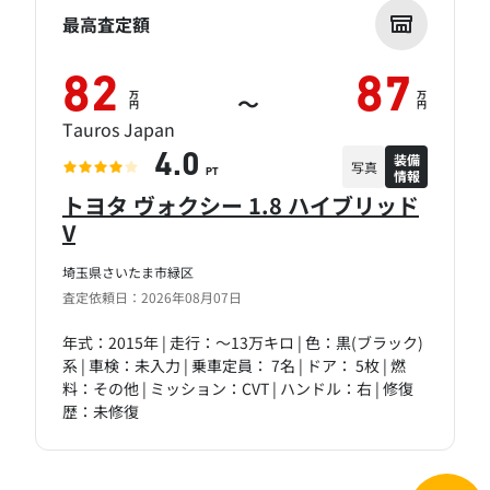
最高査定額
82
87
万
万
～
円
円
Tauros Japan
装備
4.0
写真
情報
PT
トヨタ ヴォクシー 1.8 ハイブリッド
V
埼玉県さいたま市緑区
査定依頼日：2026年08月07日
年式：2015年 | 走行：～13万キロ | 色：黒(ブラック)
系 | 車検：未入力 | 乗車定員： 7名 | ドア： 5枚 | 燃
料：その他 | ミッション：CVT | ハンドル：右 | 修復
歴：未修復