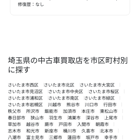
修復歴：なし
埼玉県の中古車買取店を市区町村別
に探す
さいたま市西区
さいたま市北区
さいたま市大宮区
さいたま市見沼区
さいたま市中央区
さいたま市桜区
さいたま市浦和区
さいたま市南区
さいたま市緑区
さいたま市岩槻区
川越市
熊谷市
川口市
行田市
秩父市
所沢市
飯能市
加須市
本庄市
東松山市
春日部市
狭山市
羽生市
鴻巣市
深谷市
上尾市
草加市
越谷市
蕨市
戸田市
入間市
朝霞市
志木市
和光市
新座市
桶川市
久喜市
北本市
八潮市
富士見市
三郷市
蓮田市
坂戸市
幸手市