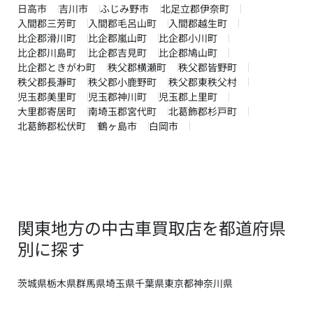
日高市
吉川市
ふじみ野市
北足立郡伊奈町
入間郡三芳町
入間郡毛呂山町
入間郡越生町
比企郡滑川町
比企郡嵐山町
比企郡小川町
比企郡川島町
比企郡吉見町
比企郡鳩山町
比企郡ときがわ町
秩父郡横瀬町
秩父郡皆野町
秩父郡長瀞町
秩父郡小鹿野町
秩父郡東秩父村
児玉郡美里町
児玉郡神川町
児玉郡上里町
大里郡寄居町
南埼玉郡宮代町
北葛飾郡杉戸町
北葛飾郡松伏町
鶴ヶ島市
白岡市
関東地方の中古車買取店を都道府県
別に探す
茨城県
栃木県
群馬県
埼玉県
千葉県
東京都
神奈川県