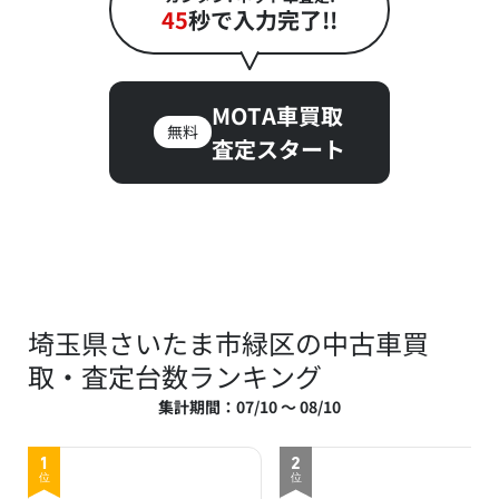
45
秒で入力完了!!
MOTA車買取
無料
査定スタート
埼玉県さいたま市緑区の中古車買
取・査定台数ランキング
集計期間：07/10 ～ 08/10
1
2
位
位