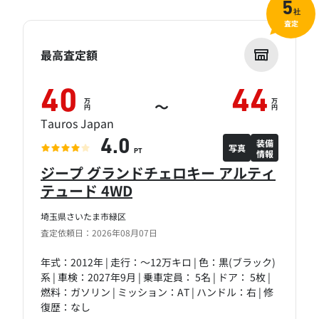
5
社
査定
最高査定額
40
44
万
万
～
円
円
Tauros Japan
装備
4.0
写真
情報
PT
ジープ グランドチェロキー アルティ
テュード 4WD
埼玉県さいたま市緑区
査定依頼日：2026年08月07日
年式：2012年 | 走行：～12万キロ | 色：黒(ブラック)
系 | 車検：2027年9月 | 乗車定員： 5名 | ドア： 5枚 |
燃料：ガソリン | ミッション：AT | ハンドル：右 | 修
復歴：なし