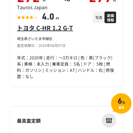
～
円
円
Tauros Japan
装備
4.0
写真
情報
PT
トヨタ C-HR 1.2 G-T
埼玉県さいたま市緑区
査定依頼日：2026年08月07日
年式：2020年 | 走行：～3万キロ | 色：黒(ブラック)
系 | 車検：未入力 | 乗車定員： 5名 | ドア： 5枚 | 燃
料：ガソリン | ミッション：AT | ハンドル：右 | 修復
歴：なし
6
社
査定
最高査定額