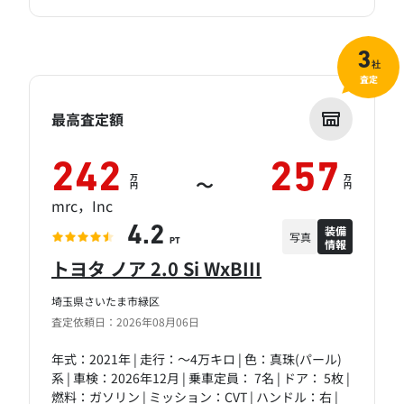
3
社
査定
最高査定額
242
257
万
万
～
円
円
mrc，Inc
装備
4.2
写真
情報
PT
トヨタ ノア 2.0 Si WxBIII
埼玉県さいたま市緑区
査定依頼日：2026年08月06日
年式：2021年 | 走行：～4万キロ | 色：真珠(パール)
系 | 車検：2026年12月 | 乗車定員： 7名 | ドア： 5枚 |
燃料：ガソリン | ミッション：CVT | ハンドル：右 |