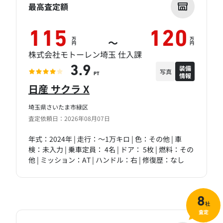
最高査定額
115
120
万
万
～
円
円
株式会社モトーレン埼玉 仕入課
装備
3.9
写真
情報
PT
日産 サクラ X
埼玉県さいたま市緑区
査定依頼日：2026年08月07日
年式：2024年 | 走行：～1万キロ | 色：その他 | 車
検：未入力 | 乗車定員： 4名 | ドア： 5枚 | 燃料：その
他 | ミッション：AT | ハンドル：右 | 修復歴：なし
8
社
査定