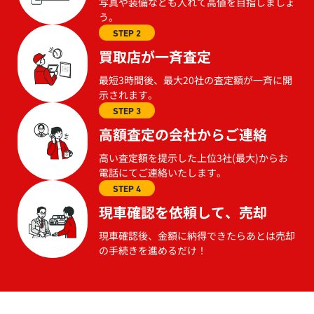
写真や装備なども入れて高値を目指しましょ
う。
STEP 2
買取店が一斉査定
最短3時間後、最大20社の査定額が一斉に開
示されます。
STEP 3
高額査定の会社からご連絡
高い査定額を提示した上位3社(最大)からお
電話にてご連絡いたします。
STEP 4
現車確認を依頼して、売却
現車確認後、金額に納得できたらあとは売却
の手続きを進めるだけ！