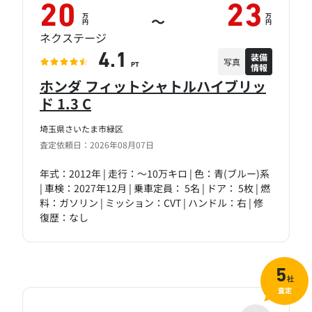
20
23
万
万
～
円
円
ネクステージ
装備
4.1
写真
情報
PT
ホンダ フィットシャトルハイブリッ
ド 1.3 C
埼玉県さいたま市緑区
査定依頼日：2026年08月07日
年式：2012年 | 走行：～10万キロ | 色：青(ブルー)系
| 車検：2027年12月 | 乗車定員： 5名 | ドア： 5枚 | 燃
料：ガソリン | ミッション：CVT | ハンドル：右 | 修
復歴：なし
5
社
査定