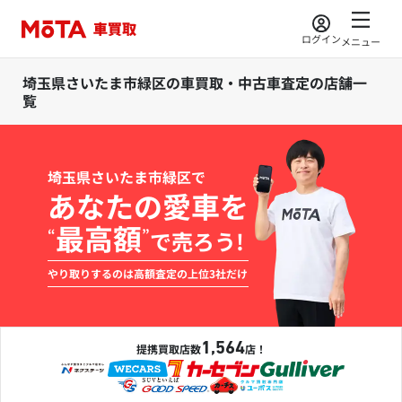
ログイン
メニュー
埼玉県さいたま市緑区の車買取・中古車査定の店舗一
覧
埼玉県さいたま市緑区で
あなたの愛車を
最高額
“
”
で売ろう!
やり取りするのは高額査定の上位3社だけ
1,564
提携買取店数
店！