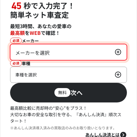
秒で入力完了！
45
簡単ネット車査定
最短3時間、あなたの愛車の
最高額
を
WEB
で確認！
メーカー
必須
メーカーを選択
車種
必須
車種を選択
次へ
無料
最高額比較に売却時の“安心”をプラス！
大切なお車の安全な取引を守る、『あんしん決済』順次ス
タート！
※あんしん決済導入済みの買取店のみのお取り扱いとなります。
あんしん決済とは