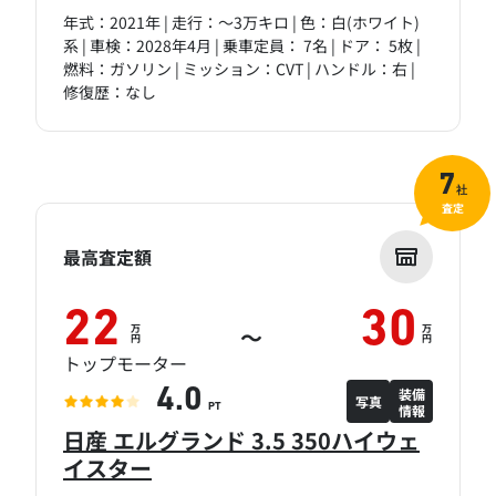
年式：2021年 | 走行：～3万キロ | 色：白(ホワイト)
系 | 車検：2028年4月 | 乗車定員： 7名 | ドア： 5枚 |
燃料：ガソリン | ミッション：CVT | ハンドル：右 |
修復歴：なし
7
社
査定
最高査定額
22
30
万
万
～
円
円
トップモーター
装備
4.0
写真
情報
PT
日産 エルグランド 3.5 350ハイウェ
イスター