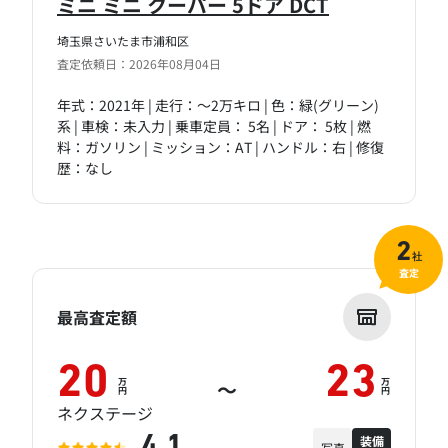
ミニ ミニ クーパー 5ドア DCT
埼玉県さいたま市浦和区
査定依頼日：2026年08月04日
年式：2021年 | 走行：～2万キロ | 色：緑(グリーン)
系 | 車検：未入力 | 乗車定員： 5名 | ドア： 5枚 | 燃
料：ガソリン | ミッション：AT | ハンドル：右 | 修復
歴：なし
2
社
査定
最高査定額
20
23
万
万
～
円
円
ネクステージ
装備
4.1
写真