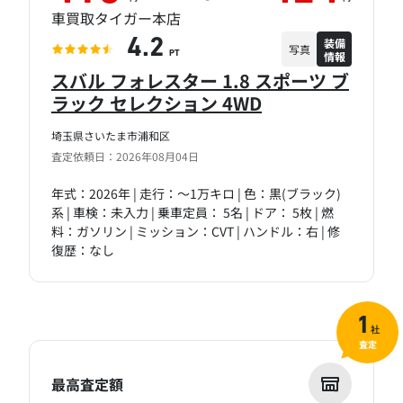
車買取タイガー本店
装備
4.2
写真
情報
PT
スバル フォレスター 1.8 スポーツ ブ
ラック セレクション 4WD
埼玉県さいたま市浦和区
査定依頼日：2026年08月04日
年式：2026年 | 走行：～1万キロ | 色：黒(ブラック)
系 | 車検：未入力 | 乗車定員： 5名 | ドア： 5枚 | 燃
料：ガソリン | ミッション：CVT | ハンドル：右 | 修
復歴：なし
1
社
査定
最高査定額