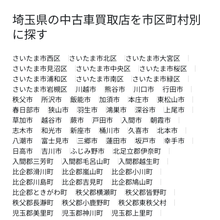
埼玉県の中古車買取店を市区町村別
に探す
さいたま市西区
さいたま市北区
さいたま市大宮区
さいたま市見沼区
さいたま市中央区
さいたま市桜区
さいたま市浦和区
さいたま市南区
さいたま市緑区
さいたま市岩槻区
川越市
熊谷市
川口市
行田市
秩父市
所沢市
飯能市
加須市
本庄市
東松山市
春日部市
狭山市
羽生市
鴻巣市
深谷市
上尾市
草加市
越谷市
蕨市
戸田市
入間市
朝霞市
志木市
和光市
新座市
桶川市
久喜市
北本市
八潮市
富士見市
三郷市
蓮田市
坂戸市
幸手市
日高市
吉川市
ふじみ野市
北足立郡伊奈町
入間郡三芳町
入間郡毛呂山町
入間郡越生町
比企郡滑川町
比企郡嵐山町
比企郡小川町
比企郡川島町
比企郡吉見町
比企郡鳩山町
比企郡ときがわ町
秩父郡横瀬町
秩父郡皆野町
秩父郡長瀞町
秩父郡小鹿野町
秩父郡東秩父村
児玉郡美里町
児玉郡神川町
児玉郡上里町