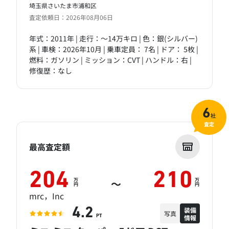
埼玉県さいたま市浦和区
査定依頼日：2026年08月06日
年式：2011年 | 走行：～14万キロ | 色：銀(シルバー)
系 | 車検：2026年10月 | 乗車定員： 7名 | ドア： 5枚 |
燃料：ガソリン | ミッション：CVT | ハンドル：右 |
修復歴：なし
6
社
査定
最高査定額
204
210
万
万
～
円
円
mrc，Inc
装備
4.2
写真
情報
PT