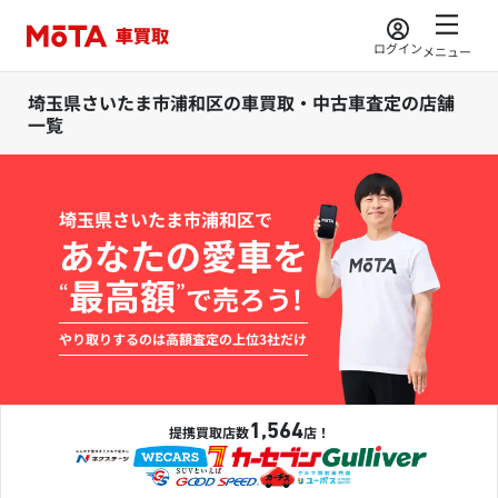
ログイン
メニュー
埼玉県さいたま市浦和区の車買取・中古車査定の店舗
一覧
埼玉県さいたま市浦和区で
あなたの愛車を
最高額
“
”
で売ろう!
やり取りするのは高額査定の上位3社だけ
1,564
提携買取店数
店！