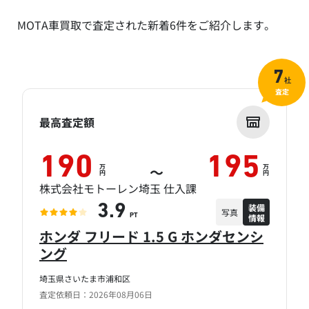
MOTA車買取で査定された新着6件をご紹介します。
7
社
査定
最高査定額
190
195
万
万
～
円
円
株式会社モトーレン埼玉 仕入課
装備
3.9
写真
情報
PT
ホンダ フリード 1.5 G ホンダセンシ
ング
埼玉県さいたま市浦和区
査定依頼日：2026年08月06日