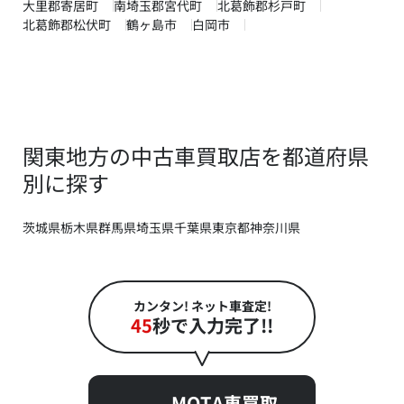
大里郡寄居町
南埼玉郡宮代町
北葛飾郡杉戸町
北葛飾郡松伏町
鶴ヶ島市
白岡市
関東地方の中古車買取店を都道府県
別に探す
茨城県
栃木県
群馬県
埼玉県
千葉県
東京都
神奈川県
カンタン! ネット車査定!
45
秒で入力完了!!
MOTA車買取