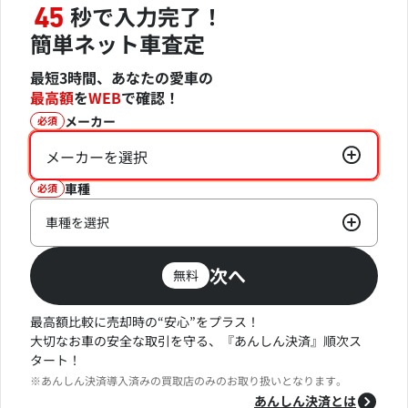
秒で入力完了！
45
簡単ネット車査定
最短3時間、あなたの愛車の
最高額
を
WEB
で確認！
メーカー
必須
メーカーを選択
車種
必須
車種を選択
次へ
無料
最高額比較に売却時の“安心”をプラス！
大切なお車の安全な取引を守る、『あんしん決済』順次ス
タート！
※あんしん決済導入済みの買取店のみのお取り扱いとなります。
あんしん決済とは