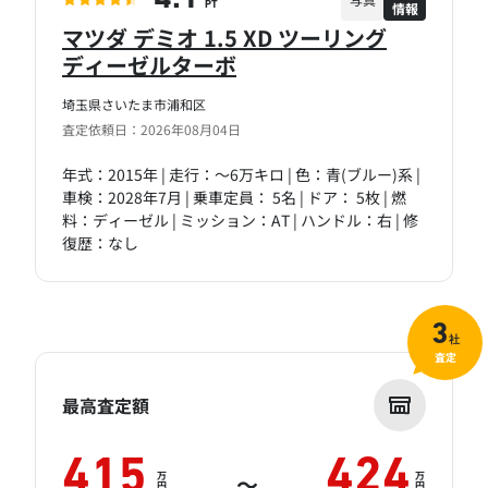
情報
PT
マツダ デミオ 1.5 XD ツーリング
ディーゼルターボ
埼玉県さいたま市浦和区
査定依頼日：2026年08月04日
年式：2015年 | 走行：～6万キロ | 色：青(ブルー)系 |
車検：2028年7月 | 乗車定員： 5名 | ドア： 5枚 | 燃
料：ディーゼル | ミッション：AT | ハンドル：右 | 修
復歴：なし
3
社
査定
最高査定額
415
424
万
万
～
円
円