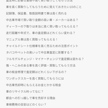
査定時に必要な書類や高く買い取りしてもらう方法
車を高く買取りしてもらうために覚えておきたい10のこと
記録簿、保証書、取扱説明書で車は高く売れる
中古車市場で買い取り金額の高い車・メーカーはある？
ディーラーの下取りは本当に高く買い取ってもらえる？
走行距離や年式で、車の査定額はどれくらい変わる？
マニュアル車は高く買取ってもらえる！
チャイルドシート仕様車を高く売るための注意ポイント
タバコやペットの臭いって中古車査定に影響する？
フルモデルチェンジ・マイナーチェンジで査定額は変わる？
傷・へこみのある車を高く評価・買取してもらう方法
車の板金修理で査定額はどれくらい下がるの？
ワンボックスカーを高く買取してもらうには
中古車売却時にもらえるお金とかかる税金
車のリサイクル料ってなに？
都会への引っ越しで車を売却する理由
車検費用の目安はどのくらい？