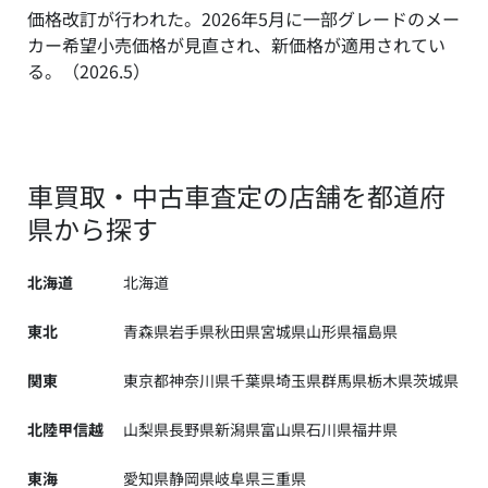
価格改訂が行われた。2026年5月に一部グレードのメー
カー希望小売価格が見直され、新価格が適用されてい
る。（2026.5）
車買取・中古車査定の店舗を都道府
県から探す
北海道
北海道
東北
青森県
岩手県
秋田県
宮城県
山形県
福島県
関東
東京都
神奈川県
千葉県
埼玉県
群馬県
栃木県
茨城県
北陸甲信越
山梨県
長野県
新潟県
富山県
石川県
福井県
東海
愛知県
静岡県
岐阜県
三重県