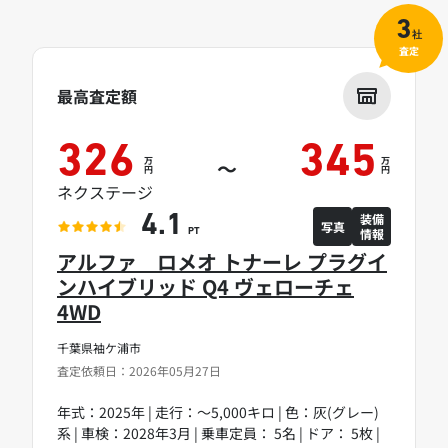
3
社
査定
最高査定額
326
345
万
万
～
円
円
ネクステージ
装備
4.1
写真
情報
PT
アルファ ロメオ トナーレ プラグイ
ンハイブリッド Q4 ヴェローチェ
4WD
千葉県袖ケ浦市
査定依頼日：2026年05月27日
年式：2025年 | 走行：～5,000キロ | 色：灰(グレー)
系 | 車検：2028年3月 | 乗車定員： 5名 | ドア： 5枚 |