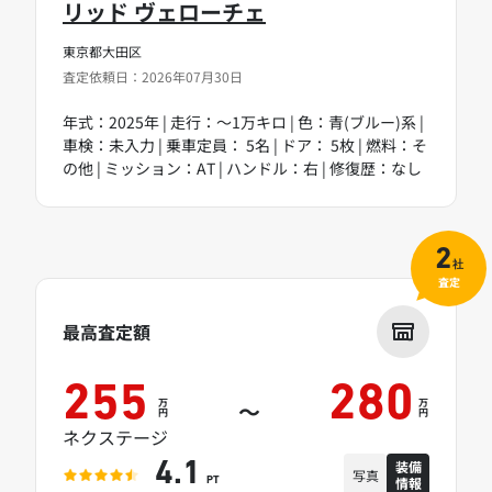
リッド ヴェローチェ
東京都大田区
査定依頼日：2026年07月30日
年式：2025年 | 走行：～1万キロ | 色：青(ブルー)系 |
車検：未入力 | 乗車定員： 5名 | ドア： 5枚 | 燃料：そ
の他 | ミッション：AT | ハンドル：右 | 修復歴：なし
2
社
査定
最高査定額
255
280
万
万
～
円
円
ネクステージ
装備
4.1
写真
情報
PT