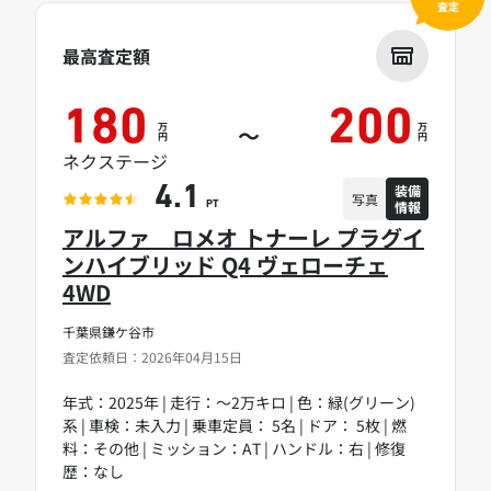
査定
最高査定額
180
200
万
万
～
円
円
ネクステージ
装備
4.1
写真
情報
PT
アルファ ロメオ トナーレ プラグイ
ンハイブリッド Q4 ヴェローチェ
4WD
千葉県鎌ケ谷市
査定依頼日：2026年04月15日
年式：2025年 | 走行：～2万キロ | 色：緑(グリーン)
系 | 車検：未入力 | 乗車定員： 5名 | ドア： 5枚 | 燃
料：その他 | ミッション：AT | ハンドル：右 | 修復
歴：なし