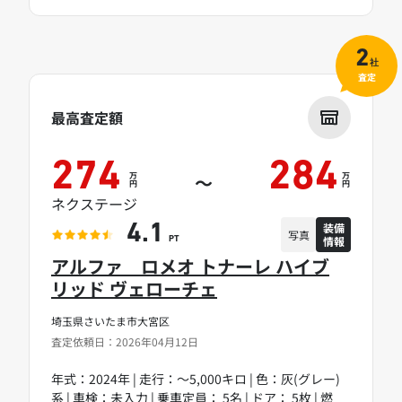
2
社
査定
最高査定額
274
284
万
万
～
円
円
ネクステージ
装備
4.1
写真
情報
PT
アルファ ロメオ トナーレ ハイブ
リッド ヴェローチェ
埼玉県さいたま市大宮区
査定依頼日：2026年04月12日
年式：2024年 | 走行：～5,000キロ | 色：灰(グレー)
系 | 車検：未入力 | 乗車定員： 5名 | ドア： 5枚 | 燃