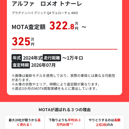
アルファ ロメオ トナーレ
プラグインハイブリッド Q4 ヴェローチェ 4WD
322
万円
MOTA査定額
.8
〜
325
万円
2024年式
～1万キロ
年式
走行距離
2026年07月
査定時期
※画像は最新モデルを使用しており、実際の車両とは異なる可能性
があります。
※お車の状態やエリア、時期により査定額が異なります。
※直近3か月のMOTA買取実績をもとに算出しています。
MOTAが選ばれる３つの理由
最大20社が競うから
高
下取りよりも
平均30.3
やりとりするのは
高額
※1
く売れる！
万円お得
上位3社
のみ