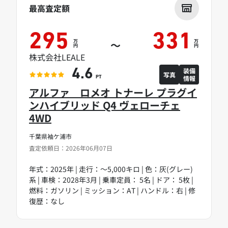
最高査定額
295
331
万
万
～
円
円
株式会社LEALE
装備
4.6
写真
情報
PT
アルファ ロメオ トナーレ プラグイ
ンハイブリッド Q4 ヴェローチェ
4WD
千葉県袖ケ浦市
査定依頼日：2026年06月07日
年式：2025年 | 走行：～5,000キロ | 色：灰(グレー)
系 | 車検：2028年3月 | 乗車定員： 5名 | ドア： 5枚 |
燃料：ガソリン | ミッション：AT | ハンドル：右 | 修
復歴：なし