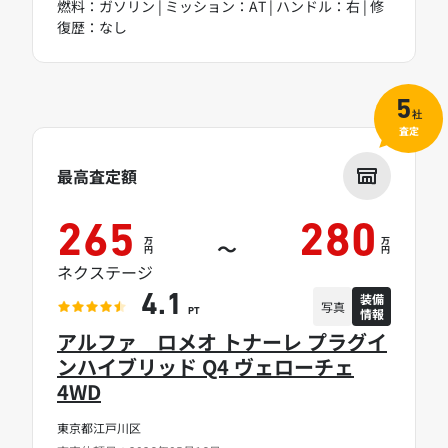
燃料：ガソリン | ミッション：AT | ハンドル：右 | 修
復歴：なし
5
社
査定
最高査定額
265
280
万
万
～
円
円
ネクステージ
装備
4.1
写真
情報
PT
アルファ ロメオ トナーレ プラグイ
ンハイブリッド Q4 ヴェローチェ
4WD
東京都江戸川区