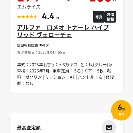
エムライズ
装備
4.4
写真
情報
PT
アルファ ロメオ トナーレ ハイブ
リッド ヴェローチェ
福岡県福岡市博多区
査定依頼日：2026年04月05日
年式：2023年 | 走行：～3万キロ | 色：灰(グレー)系 |
車検：2026年7月 | 乗車定員： 5名 | ドア： 5枚 | 燃
料：ガソリン | ミッション：AT | ハンドル：右 | 修復
歴：なし
6
社
査定
最高査定額