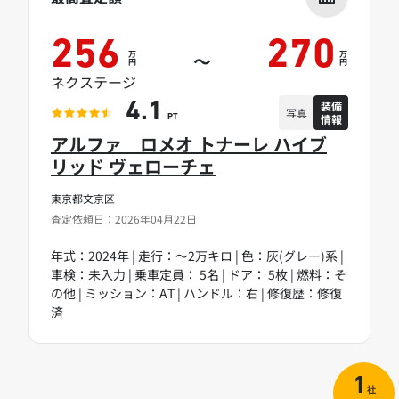
256
270
万
万
～
円
円
ネクステージ
装備
4.1
写真
情報
PT
アルファ ロメオ トナーレ ハイブ
リッド ヴェローチェ
東京都文京区
査定依頼日：2026年04月22日
年式：2024年 | 走行：～2万キロ | 色：灰(グレー)系 |
車検：未入力 | 乗車定員： 5名 | ドア： 5枚 | 燃料：そ
の他 | ミッション：AT | ハンドル：右 | 修復歴：修復
済
1
社