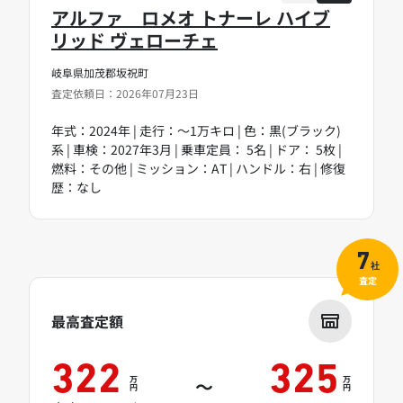
アルファ ロメオ トナーレ ハイブ
リッド ヴェローチェ
岐阜県加茂郡坂祝町
査定依頼日：2026年07月23日
年式：2024年 | 走行：～1万キロ | 色：黒(ブラック)
系 | 車検：2027年3月 | 乗車定員： 5名 | ドア： 5枚 |
燃料：その他 | ミッション：AT | ハンドル：右 | 修復
歴：なし
7
社
査定
最高査定額
322
325
万
万
～
円
円