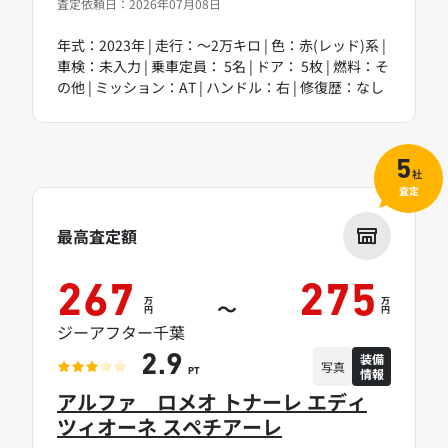
査定依頼日：2026年07月08日
年式：2023年 | 走行：～2万キロ | 色：赤(レッド)系 |
車検：未入力 | 乗車定員： 5名 | ドア： 5枚 | 燃料：そ
の他 | ミッション：AT | ハンドル：右 | 修復歴：なし
5
社
査定
最高査定額
267
275
万
万
～
円
円
ジーアフター千葉
装備
2.9
写真
情報
PT
アルファ ロメオ トナーレ エディ
ツィオーネ スペチアーレ