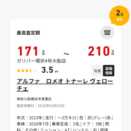
2
社
査定
最高査定額
171
210
万
万
～
円
円
ガリバー環状4号大船店
装備
3.5
写真
情報
PT
アルファ ロメオ トナーレ ヴェロー
チェ
神奈川県横浜市青葉区
査定依頼日：2026年06月26日
年式：2023年 | 走行：～3万キロ | 色：灰(グレー)系 |
車検：2028年7月 | 乗車定員： 5名 | ドア： 5枚 | 燃
料：その他 | ミッション：AT | ハンドル：右 | 修復