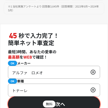
※1 当社実施アンケートより 回答数3,645件（回答期間：2023年6月～2024年
5月）
秒で入力完了！
45
簡単ネット車査定
最短3時間、あなたの愛車の
最高額
を
WEB
で確認！
メーカー
必須
OK
アルファ ロメオ
車種
必須
OK
トナーレ
次へ
無料