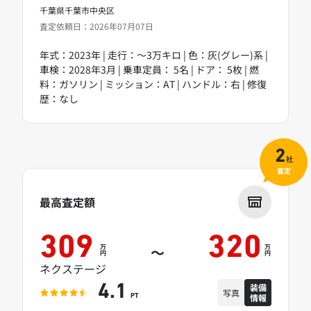
千葉県千葉市中央区
査定依頼日：2026年07月07日
年式：2023年 | 走行：～3万キロ | 色：灰(グレー)系 |
車検：2028年3月 | 乗車定員： 5名 | ドア： 5枚 | 燃
料：ガソリン | ミッション：AT | ハンドル：右 | 修復
歴：なし
2
社
査定
最高査定額
309
320
万
万
～
円
円
ネクステージ
装備
4.1
写真
情報
PT