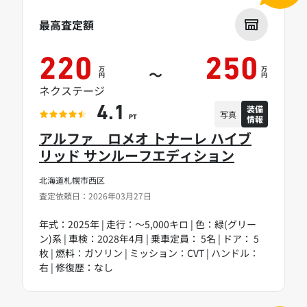
最高査定額
220
250
万
万
～
円
円
ネクステージ
装備
4.1
写真
情報
PT
アルファ ロメオ トナーレ ハイブ
リッド サンルーフエディション
北海道札幌市西区
査定依頼日：2026年03月27日
年式：2025年 | 走行：～5,000キロ | 色：緑(グリー
ン)系 | 車検：2028年4月 | 乗車定員： 5名 | ドア： 5
枚 | 燃料：ガソリン | ミッション：CVT | ハンドル：
右 | 修復歴：なし