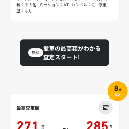
料：その他 | ミッション：AT | ハンドル：右 | 修復
歴：なし
愛車の最高額がわかる
無料
査定スタート!
8
社
査定
最高査定額
271
285
万
万
～
円
円