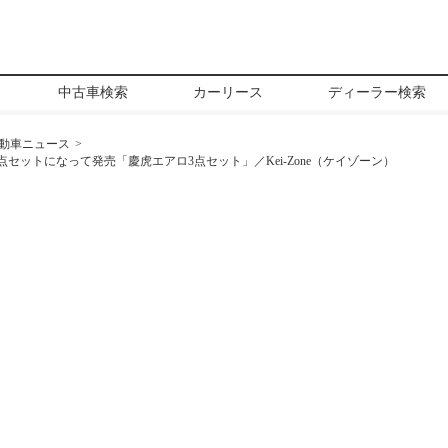
中古車検索
カーリース
ディーラー検索
動車ニュース
ットになって発売「慶虎エアロ3点セット」／Kei-Zone（ケイゾーン）