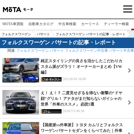
MOTA車買取
自動車カタログ
中古車検索
カーリース
ディーラー検索
フォルクスワーゲン
パサート
フォルクスワーゲン パサートの記事・レポート
フォルクスワーゲン パサートの記事・レポート
関連:
フォルクスワーゲン
パサート
フォルクスワーゲン中古車
パサート中古車
純正スタイリングの良さを活かしたこだわりカ
スタム派がズラリ！ オーナーカーまとめ【VW
編】
2021/6/30 16:00
え！ え！？ 二度見せざるを得ない衝撃の“ドヤ
顔”グリル！ アナタがまだ知らないガイシャの
世界「外車のススメ」 必読5選
2020/7/5 09:30
【国産派vs外車派】トヨタ カムリとフォルクス
ワーゲンパサートセダンをくらべてみた｜外車