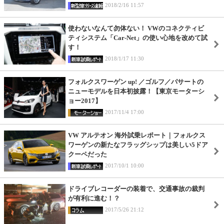
2018/2/16 11:57
使わないなんて勿体ない！ VWのコネクティビ
ティシステム「Car-Net」の使い心地を改めて試
す！
2018/1/17 11:30
フォルクスワーゲン up! ／ゴルフ／パサートの
ニューモデルを日本初披露！【東京モーターシ
ョー2017】
2017/11/4 17:00
VW アルテオン 海外試乗レポート｜フォルクス
ワーゲンの新たなフラッグシップは美しい5ドア
クーペだった
2017/10/1 10:00
ドライブレコーダーの装着で、交通事故の裁判
が有利に進む！？
2017/5/26 21:12