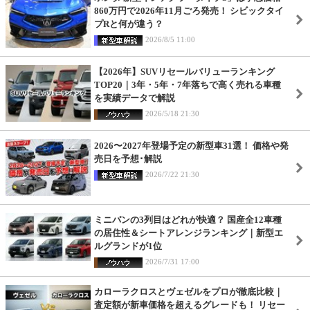
860万円で2026年11月ごろ発売！ シビックタイ
プRと何が違う？
2026/8/5 11:00
【2026年】SUVリセールバリューランキング
TOP20｜3年・5年・7年落ちで高く売れる車種
を実績データで解説
2026/5/18 21:30
2026〜2027年登場予定の新型車31選！ 価格や発
売日を予想･解説
2026/7/22 21:30
ミニバンの3列目はどれが快適？ 国産全12車種
の居住性＆シートアレンジランキング｜新型エ
ルグランドが1位
2026/7/31 17:00
カローラクロスとヴェゼルをプロが徹底比較｜
査定額が新車価格を超えるグレードも！ リセー