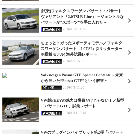
[試乗]フォルクスワーゲン パサート・パサート
ヴァリアント「2.0TSI R-Line」 ～ジェントルな
パサートが”スポーツ”を手に入れた～
2016/10/6 11:25
ちょっとトガったスポーティモデル／フォルク
スワーゲン パサート「2.0TSI」(2リッターター
ボ搭載モデル) 海外試乗レポート
2016/8/2 15:38
Volkswagen Passat GTE Special Contents ～未来
から届いた“Passat GTE”という解答～
2016/7/1 11:20
VW製PHEVの魅力は燃費だけじゃない！／新型
「パサートGTE」試乗レポート
2016/6/14 19:15
VWのプラグインハイブリッド第2弾「パサート