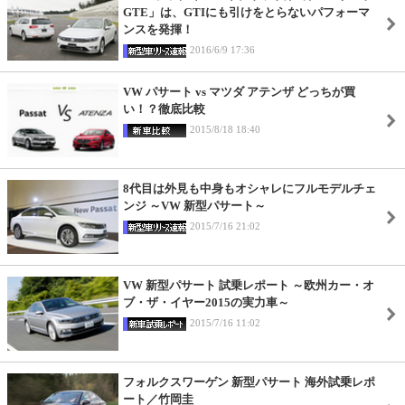
GTE」は、GTIにも引けをとらないパフォーマ
ンスを発揮！
2016/6/9 17:36
VW パサート vs マツダ アテンザ どっちが買
い！？徹底比較
2015/8/18 18:40
8代目は外見も中身もオシャレにフルモデルチェ
ンジ ～VW 新型パサート～
2015/7/16 21:02
VW 新型パサート 試乗レポート ～欧州カー・オ
ブ・ザ・イヤー2015の実力車～
2015/7/16 11:02
フォルクスワーゲン 新型パサート 海外試乗レポ
ート／竹岡圭