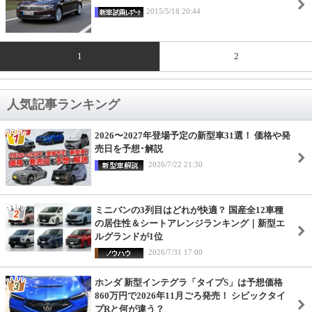
2015/5/18 20:44
1
2
人気記事ランキング
2026〜2027年登場予定の新型車31選！ 価格や発
売日を予想･解説
2026/7/22 21:30
ミニバンの3列目はどれが快適？ 国産全12車種
の居住性＆シートアレンジランキング｜新型エ
ルグランドが1位
2026/7/31 17:00
ホンダ 新型インテグラ「タイプS」は予想価格
860万円で2026年11月ごろ発売！ シビックタイ
プRと何が違う？