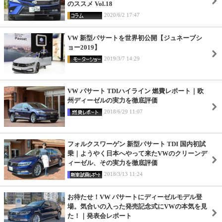
のススメ Vol.18
2020/6/2 17:47
VW 新型パサートを世界初公開【ジュネーブシ
ョー2019】
2019/3/7 14:29
VW パサート TDIハイライン 燃費レポート｜欧
州ディーゼルの実力を徹底評価
2018/6/29 11:07
フォルクスワーゲン 新型パサート TDI 国内初試
乗｜ようやく日本へやって来たVWのクリーンデ
ィーゼル、その実力を徹底評価
2018/3/13 11:24
お待たせ！VW パサートにディーゼルモデル登
場。気合いの入った発売記念式にVWの本気を見
た！｜発表会レポート