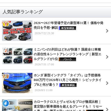
人気記事ランキング
2026〜2027年登場予定の新型車31選！ 価格や発
売日を予想･解説
2026/7/22 21:30
ミニバンの3列目はどれが快適？ 国産全12車種
の居住性＆シートアレンジランキング｜新型エ
ルグランドが1位
2026/7/31 17:00
ホンダ 新型インテグラ「タイプS」は予想価格
860万円で2026年11月ごろ発売！ シビックタイ
プRと何が違う？
2026/8/5 11:00
カローラクロスとヴェゼルをプロが徹底比較｜
査定額が新車価格を超えるグレードも！ リセー