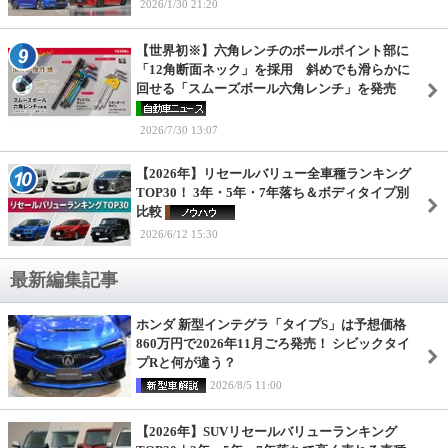
2026/1/30 21:20
【世界初※】六角レンチのボールポイント部に
「12角断面ネック」を採用 斜めでも滑らかに
回せる「スムーズボール六角レンチ」を発売
2026/7/30 13:07
【2026年】リセールバリュー全車種ランキング
TOP30！ 3年・5年・7年落ち＆ボディタイプ別
比較
2026/6/12 15:30
最新編集記事
ホンダ 新型インテグラ「タイプS」は予想価格
860万円で2026年11月ごろ発売！ シビックタイ
プRと何が違う？
2026/8/5 11:00
【2026年】SUVリセールバリューランキング