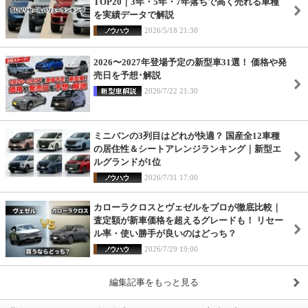
TOP20｜3年・5年・7年落ちで高く売れる車種
を実績データで解説
2026/5/18 21:30
2026〜2027年登場予定の新型車31選！ 価格や発
売日を予想･解説
2026/7/22 21:30
ミニバンの3列目はどれが快適？ 国産全12車種
の居住性＆シートアレンジランキング｜新型エ
ルグランドが1位
2026/7/31 17:00
カローラクロスとヴェゼルをプロが徹底比較｜
査定額が新車価格を超えるグレードも！ リセー
ル率・使い勝手が良いのはどっち？
2026/7/29 19:00
編集記事をもっと見る