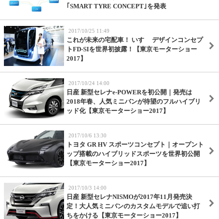
｢SMART TYRE CONCEPT｣を発表
2017/10/25 11:49
これが未来の宅配車！ いすゞ デザインコンセプ
トFD-SIを世界初披露！【東京モーターショー
2017】
2017/10/24 14:00
日産 新型セレナe-POWERを初公開｜発売は
2018年春、人気ミニバンが待望のフルハイブリ
ッド化【東京モーターショー2017】
2017/10/6 13:30
トヨタ GR HV スポーツコンセプト｜オープント
ップ搭載のハイブリッドスポーツを世界初公開
【東京モーターショー2017】
2017/10/3 14:00
日産 新型セレナNISMOが2017年11月発売決
定！大人気ミニバンのカスタムモデルで追い打
ちをかける【東京モーターショー2017】