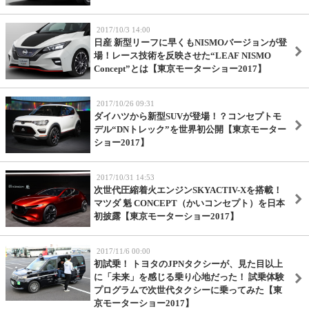
2017/10/3 14:00
日産 新型リーフに早くもNISMOバージョンが登
場！レース技術を反映させた“LEAF NISMO
Concept”とは【東京モーターショー2017】
2017/10/26 09:31
ダイハツから新型SUVが登場！？コンセプトモ
デル“DNトレック”を世界初公開【東京モーター
ショー2017】
2017/10/31 14:53
次世代圧縮着火エンジンSKYACTIV-Xを搭載！
マツダ 魁 CONCEPT（かいコンセプト）を日本
初披露【東京モーターショー2017】
2017/11/6 00:00
初試乗！ トヨタのJPNタクシーが、見た目以上
に「未来」を感じる乗り心地だった！ 試乗体験
プログラムで次世代タクシーに乗ってみた【東
京モーターショー2017】