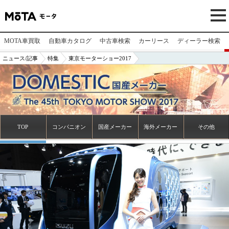
MOTA車買取
自動車カタログ
中古車検索
カーリース
ディーラー検索
ニュース/記事
特集
東京モーターショー2017
TOP
コンパニオン
国産メーカー
海外メーカー
その他