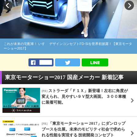
これが未来の宅配車！ いすゞ デザインコンセプトFD-SIを世界初披露！【東京モータ
ーショー2017】
東京モーターショー2017 国産メーカー 新着記事
ストラーダ「Ｆ１Ｘ」新登場！左右に角度が
[PR]
変えられ、見やすい９Ｖ型大画面。 ３００車種
に装着可能。
「東京モーターショー 2017」にダンロップ
[PR]
ブースを出展。未来のモビリティ社会で求めら
れる性能を実現する 技術開発コンセプト