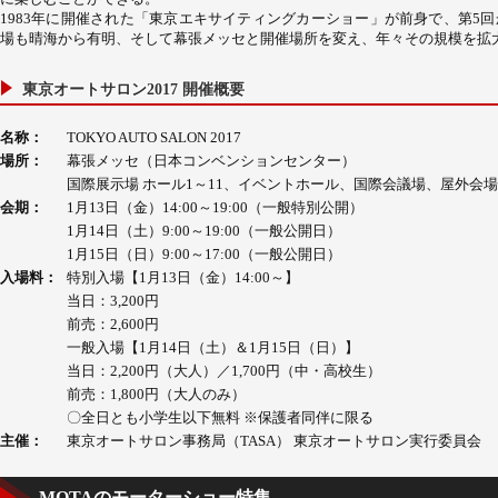
1983年に開催された「東京エキサイティングカーショー」が前身で、第5
場も晴海から有明、そして幕張メッセと開催場所を変え、年々その規模を拡
東京オートサロン2017 開催概要
名称：
TOKYO AUTO SALON 2017
場所：
幕張メッセ（日本コンベンションセンター）
国際展示場 ホール1～11、イベントホール、国際会議場、屋外会場
会期：
1月13日（金）14:00～19:00（一般特別公開）
1月14日（土）9:00～19:00（一般公開日）
1月15日（日）9:00～17:00（一般公開日）
入場料：
特別入場【1月13日（金）14:00～】
当日：3,200円
前売：2,600円
一般入場【1月14日（土）＆1月15日（日）】
当日：2,200円（大人）／1,700円（中・高校生）
前売：1,800円（大人のみ）
〇全日とも小学生以下無料 ※保護者同伴に限る
主催：
東京オートサロン事務局（TASA） 東京オートサロン実行委員会
MOTAのモーターショー特集