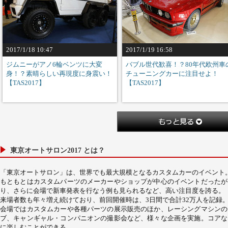
2017/1/18 10:47
2017/1/19 16:58
ジムニーがアノ6輪ベンツに大変
バブル世代歓喜！？80年代欧州車
身！？素晴らしい再現度に身震い！
チューニングカーに注目せよ！
【TAS2017】
【TAS2017】
東京オートサロン2017 とは？
「東京オートサロン」は、世界でも最大規模となるカスタムカーのイベント。
もともとはカスタムパーツのメーカーやショップが中心のイベントだったが
り、さらに会場で新車発表を行なう例も見られるなど、高い注目度を誇る。
来場者数も年々増え続けており、前回開催時は、3日間で合計32万人を記録
会場ではカスタムカーや各種パーツの展示販売のほか、レーシングマシンの
ブ、キャンギャル・コンパニオンの撮影会など、様々な企画を実施。コアな
に楽しむことができる。