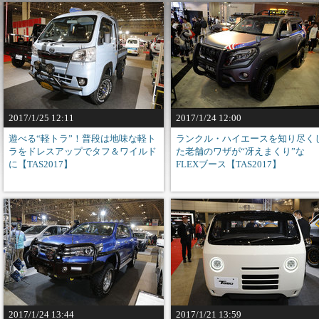
2017/1/25 12:11
2017/1/24 12:00
遊べる“軽トラ”！普段は地味な軽ト
ランクル・ハイエースを知り尽く
ラをドレスアップでタフ＆ワイルド
た老舗のワザが“冴えまくり”な
に【TAS2017】
FLEXブース【TAS2017】
2017/1/24 13:44
2017/1/21 13:59