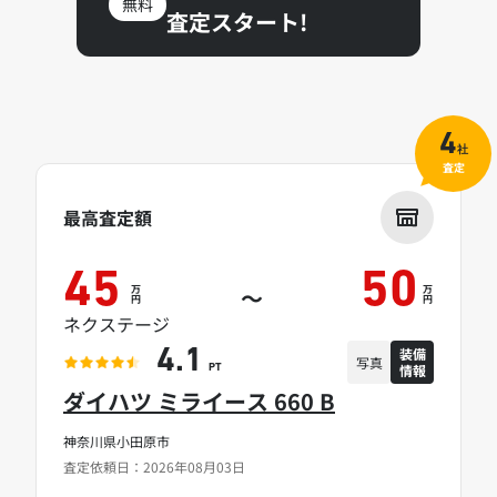
無料
査定スタート!
4
社
査定
最高査定額
45
50
万
万
～
円
円
ネクステージ
装備
4.1
写真
情報
PT
ダイハツ ミライース 660 B
神奈川県小田原市
査定依頼日：2026年08月03日