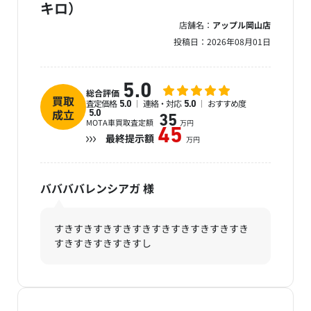
キロ）
店舗名：
アップル岡山店
投稿日：
2026年08月01日
5.0
総合評価
買取
査定価格
連絡・対応
おすすめ度
5.0
5.0
成立
5.0
35
MOTA車買取査定額
万円
45
最終提示額
万円
ババババレンシアガ
様
すきすきすきすきすきすきすきすきすきすき
すきすきすきすきすし