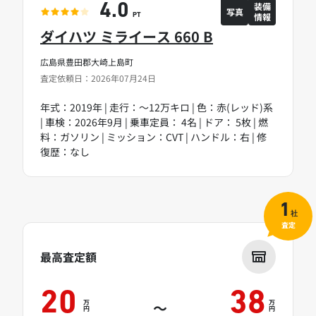
装備
4.0
写真
情報
PT
ダイハツ ミライース 660 B
広島県豊田郡大崎上島町
査定依頼日：2026年07月24日
年式：2019年 | 走行：～12万キロ | 色：赤(レッド)系
| 車検：2026年9月 | 乗車定員： 4名 | ドア： 5枚 | 燃
料：ガソリン | ミッション：CVT | ハンドル：右 | 修
復歴：なし
1
社
査定
最高査定額
20
38
万
万
～
円
円