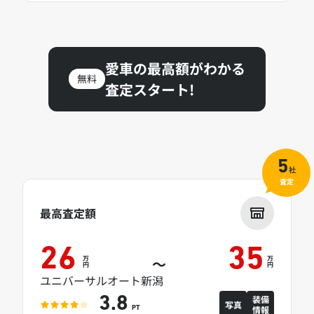
愛車の最高額がわかる
無料
査定スタート!
5
社
査定
最高査定額
26
35
万
万
～
円
円
ユニバーサルオート新潟
装備
3.8
写真
情報
PT