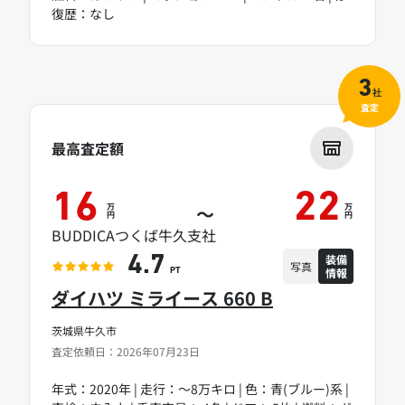
復歴：なし
3
社
査定
最高査定額
16
22
万
万
～
円
円
BUDDICAつくば牛久支社
装備
4.7
写真
情報
PT
ダイハツ ミライース 660 B
茨城県牛久市
査定依頼日：2026年07月23日
年式：2020年 | 走行：～8万キロ | 色：青(ブルー)系 |