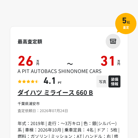
5
社
査定
最高査定額
26
31
万
万
～
円
円
A PIT AUTOBACS SHINONOME CARS
装備
4.1
写真
情報
PT
ダイハツ ミライース 660 B
千葉県浦安市
査定依頼日：2026年07月24日
年式：2019年 | 走行：～3万キロ | 色：銀(シルバー)
系 | 車検：2026年10月 | 乗車定員： 4名 | ドア： 5枚 |
燃料：ガソリン | ミッション：AT | ハンドル：右 | 修