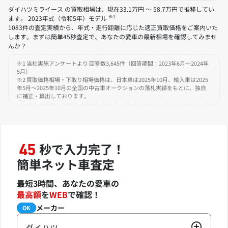
ダイハツミライース の買取相場は、現在33.1万円 ～ 58.7万円で推移してい
※2
ます。 2023年式（令和5年）モデル
1083件の査定実績から、年式・走行距離に応じた適正買取価格をご案内いた
します。まずは簡単45秒査定で、あなたの愛車の最新相場を確認してみませ
んか？
※1 当社実施アンケートより 回答数3,645件（回答期間：2023年6月～2024年
5月）
※2 買取価格相場・下取り相場価格は、日本車は2025年10月、輸入車は2025
年5月～2025年10月の全国の中古車オークションの落札実績をもとに、独自
に補正・算出しております。
秒で入力完了！
45
簡単ネット車査定
最短3時間、あなたの愛車の
最高額
を
WEB
で確認！
メーカー
必須
OK
ダイハツ