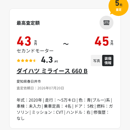
5
社
査定
最高査定額
43
45
万
万
～
円
円
セカンドモーター
装備
4.3
写真
情報
PT
ダイハツ ミライース 660 B
愛知県春日井市
査定依頼日：2026年07月20日
年式：2020年 | 走行：～5万キロ | 色：青(ブルー)系 |
車検：未入力 | 乗車定員： 4名 | ドア： 5枚 | 燃料：ガ
ソリン | ミッション：CVT | ハンドル：右 | 修復歴：
なし