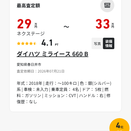
最高査定額
29
33
万
万
～
円
円
ネクステージ
装備
4.1
写真
情報
PT
ダイハツ ミライース 660 B
愛知県春日井市
査定依頼日：2026年07月21日
年式：2018年 | 走行：～100キロ | 色：銀(シルバー)
系 | 車検：未入力 | 乗車定員： 4名 | ドア： 5枚 | 燃
料：ガソリン | ミッション：CVT | ハンドル：右 | 修
復歴：なし
4
社