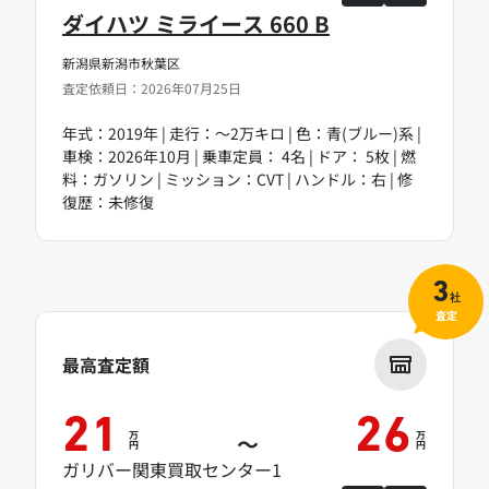
ダイハツ ミライース 660 B
新潟県新潟市秋葉区
査定依頼日：2026年07月25日
年式：2019年 | 走行：～2万キロ | 色：青(ブルー)系 |
車検：2026年10月 | 乗車定員： 4名 | ドア： 5枚 | 燃
料：ガソリン | ミッション：CVT | ハンドル：右 | 修
復歴：未修復
3
社
査定
最高査定額
21
26
万
万
～
円
円
ガリバー関東買取センター1