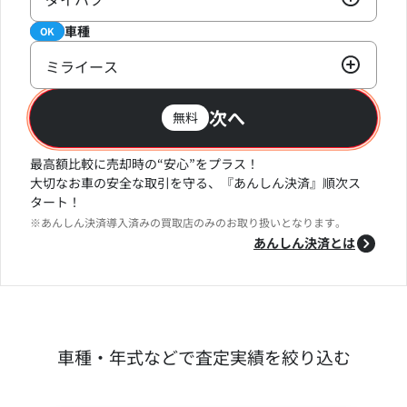
車種
必須
OK
ミライース
次へ
無料
最高額比較に売却時の“安心”をプラス！
大切なお車の安全な取引を守る、『あんしん決済』順次ス
タート！
※あんしん決済導入済みの買取店のみのお取り扱いとなります。
あんしん決済とは
車種・年式などで査定実績を絞り込む