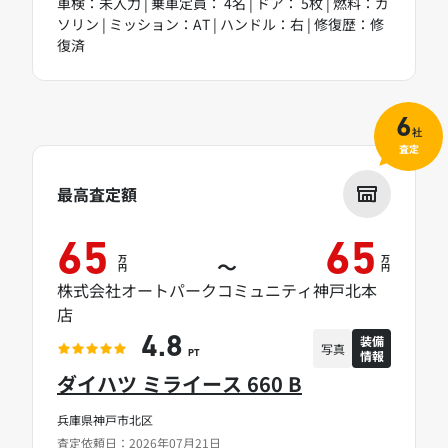
車検：未入力 | 乗車定員： 4名 | ドア： 5枚 | 燃料：ガ
ソリン | ミッション：AT | ハンドル：右 | 修復歴：修
復済
6
社
査定
最高査定額
65
65
万
万
～
円
円
株式会社オートパークコミュニティ神戸北本
店
装備
4.8
写真
情報
PT
ダイハツ ミライース 660 B
兵庫県神戸市北区
査定依頼日：2026年07月21日