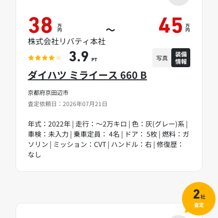
38
45
万
万
～
円
円
株式会社リバティ本社
装備
3.9
写真
情報
PT
ダイハツ ミライース 660 B
京都府京田辺市
査定依頼日：2026年07月21日
年式：2022年 | 走行：～2万キロ | 色：灰(グレー)系 |
車検：未入力 | 乗車定員： 4名 | ドア： 5枚 | 燃料：ガ
ソリン | ミッション：CVT | ハンドル：右 | 修復歴：
なし
2
社
査定