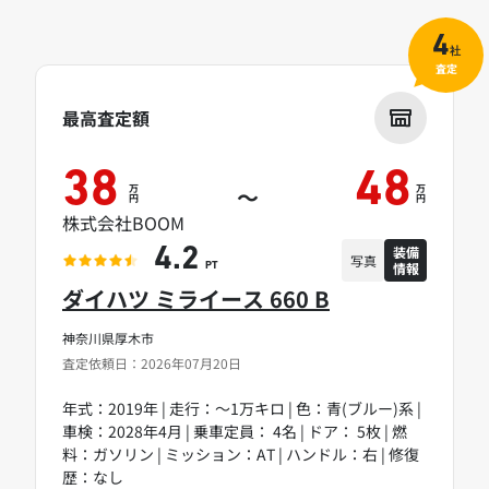
4
社
査定
最高査定額
38
48
万
万
～
円
円
株式会社BOOM
装備
4.2
写真
情報
PT
ダイハツ ミライース 660 B
神奈川県厚木市
査定依頼日：2026年07月20日
年式：2019年 | 走行：～1万キロ | 色：青(ブルー)系 |
車検：2028年4月 | 乗車定員： 4名 | ドア： 5枚 | 燃
料：ガソリン | ミッション：AT | ハンドル：右 | 修復
歴：なし