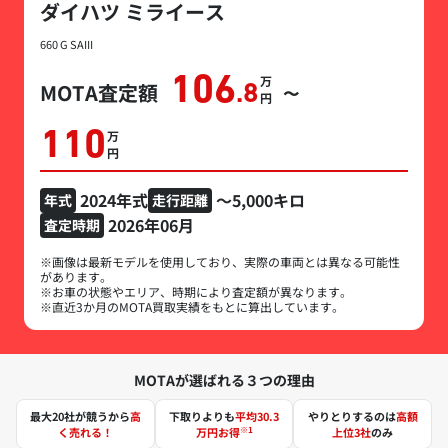
ダイハツ ミライース
660 G SAIII
106
万円
MOTA査定額
.8
〜
110
万円
2024年式
～5,000キロ
年式
走行距離
2026年06月
査定時期
※画像は最新モデルを使用しており、実際の車両とは異なる可能性
があります。
※お車の状態やエリア、時期により査定額が異なります。
※直近3か月のMOTA買取実績をもとに算出しています。
MOTAが選ばれる３つの理由
最大20社が競うから
高
下取りよりも
平均30.3
やりとりするのは
高額
※1
く売れる！
万円お得
上位3社
のみ