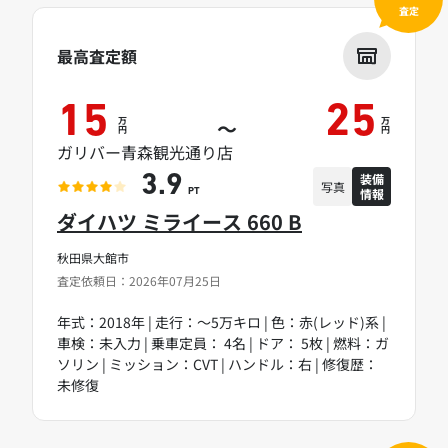
査定
最高査定額
15
25
万
万
～
円
円
ガリバー青森観光通り店
装備
3.9
写真
情報
PT
ダイハツ ミライース 660 B
秋田県大館市
査定依頼日：2026年07月25日
年式：2018年 | 走行：～5万キロ | 色：赤(レッド)系 |
車検：未入力 | 乗車定員： 4名 | ドア： 5枚 | 燃料：ガ
ソリン | ミッション：CVT | ハンドル：右 | 修復歴：
未修復