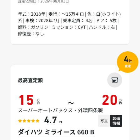
査定依頼日：2026年08月01日
年式：2018年 | 走行：～15万キロ | 色：白(ホワイト)
系 | 車検：2028年7月 | 乗車定員： 4名 | ドア： 5枚 |
燃料：ガソリン | ミッション：CVT | ハンドル：右 |
修復歴：なし
4
社
査定
最高査定額
15
20
万
万
～
円
円
スーパーオートバックス・外環四条畷
装備
4.7
写真
情報
PT
ダイハツ ミライース 660 B