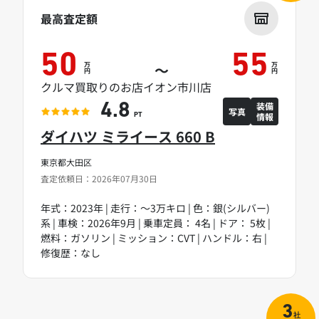
最高査定額
50
55
万
万
～
円
円
クルマ買取りのお店イオン市川店
装備
4.8
写真
情報
PT
ダイハツ ミライース 660 B
東京都大田区
査定依頼日：2026年07月30日
年式：2023年 | 走行：～3万キロ | 色：銀(シルバー)
系 | 車検：2026年9月 | 乗車定員： 4名 | ドア： 5枚 |
燃料：ガソリン | ミッション：CVT | ハンドル：右 |
修復歴：なし
3
社