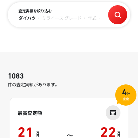
査定実績を絞り込む
ダイハツ
・
ミライース
グレード
・
年式
・
走行距離
1083
件の査定実績があります。
4
社
査定
最高査定額
21
22
万
万
～
円
円