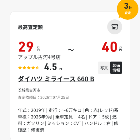
3
社
査定
最高査定額
29
40
万
万
～
円
円
アップル古河4号店
装備
4.5
写真
情報
PT
ダイハツ ミライース 660 B
茨城県古河市
査定依頼日：2026年07月25日
年式：2019年 | 走行：～6万キロ | 色：赤(レッド)系 |
車検：2026年9月 | 乗車定員： 4名 | ドア： 5枚 | 燃
料：ガソリン | ミッション：CVT | ハンドル：右 | 修
復歴：修復済