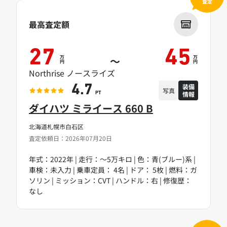
査定
最高査定額
27
45
万
万
～
円
円
Northrise ノースライズ
装備
4.7
写真
情報
PT
ダイハツ ミライース 660 B
北海道札幌市白石区
査定依頼日：2026年07月20日
年式：2022年 | 走行：～5万キロ | 色：青(ブルー)系 |
車検：未入力 | 乗車定員： 4名 | ドア： 5枚 | 燃料：ガ
ソリン | ミッション：CVT | ハンドル：右 | 修復歴：
なし