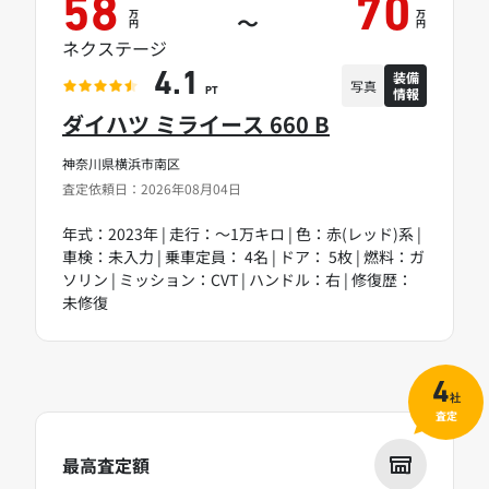
58
70
万
万
～
円
円
ネクステージ
装備
4.1
写真
情報
PT
ダイハツ ミライース 660 B
神奈川県横浜市南区
査定依頼日：2026年08月04日
年式：2023年 | 走行：～1万キロ | 色：赤(レッド)系 |
車検：未入力 | 乗車定員： 4名 | ドア： 5枚 | 燃料：ガ
ソリン | ミッション：CVT | ハンドル：右 | 修復歴：
未修復
4
社
査定
最高査定額