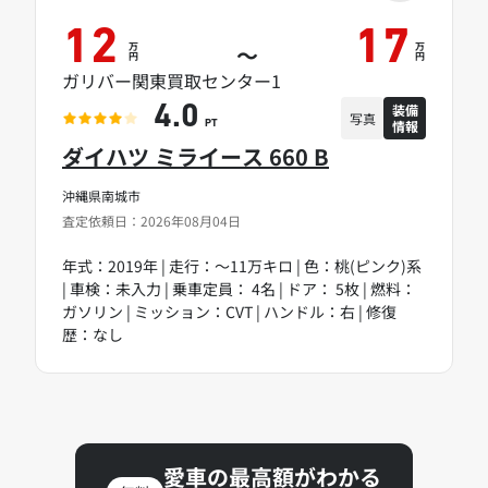
12
17
万
万
～
円
円
ガリバー関東買取センター1
装備
4.0
写真
情報
PT
ダイハツ ミライース 660 B
沖縄県南城市
査定依頼日：2026年08月04日
年式：2019年 | 走行：～11万キロ | 色：桃(ピンク)系
| 車検：未入力 | 乗車定員： 4名 | ドア： 5枚 | 燃料：
ガソリン | ミッション：CVT | ハンドル：右 | 修復
歴：なし
愛車の最高額がわかる