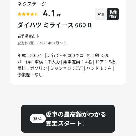
ネクステージ
装備
4.1
写真
情報
PT
ダイハツ ミライース 660 B
岩手県宮古市
査定依頼日：2026年07月24日
年式：2018年 | 走行：～5,000キロ | 色：銀(シル
バー)系 | 車検：未入力 | 乗車定員： 4名 | ドア： 5枚 |
燃料：ガソリン | ミッション：CVT | ハンドル：右 |
修復歴：なし
愛車の最高額がわかる
無料
査定スタート!