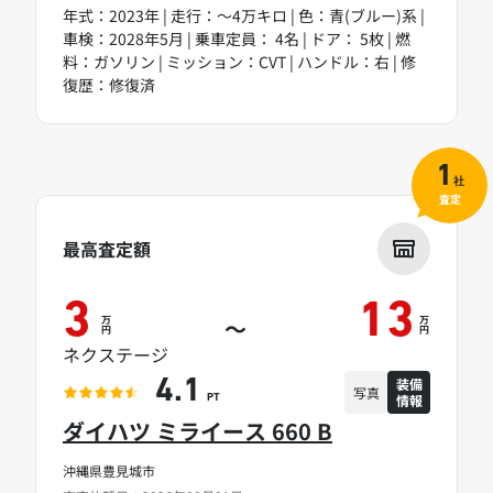
年式：2023年 | 走行：～4万キロ | 色：青(ブルー)系 |
車検：2028年5月 | 乗車定員： 4名 | ドア： 5枚 | 燃
料：ガソリン | ミッション：CVT | ハンドル：右 | 修
復歴：修復済
1
社
査定
最高査定額
3
13
万
万
～
円
円
ネクステージ
装備
4.1
写真
情報
PT
ダイハツ ミライース 660 B
沖縄県豊見城市