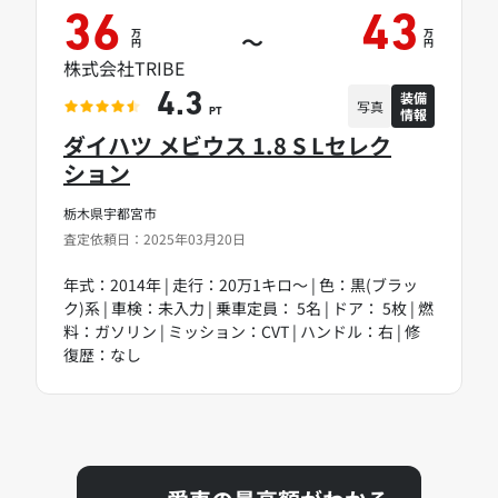
36
43
万
万
～
円
円
株式会社TRIBE
装備
4.3
写真
情報
PT
ダイハツ メビウス 1.8 S Lセレク
ション
栃木県宇都宮市
査定依頼日：2025年03月20日
年式：2014年 | 走行：20万1キロ～ | 色：黒(ブラッ
ク)系 | 車検：未入力 | 乗車定員： 5名 | ドア： 5枚 | 燃
料：ガソリン | ミッション：CVT | ハンドル：右 | 修
復歴：なし