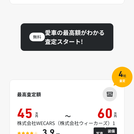
愛車の最高額がわかる
無料
査定スタート!
4
社
査定
最高査定額
45
60
万
万
～
円
円
株式会社WECARS（株式会社ウィーカーズ）1
装備
3.9
写真