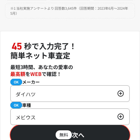
※1 当社実施アンケートより 回答数3,645件（回答期間：2023年6月～2024年
5月）
秒で入力完了！
45
簡単ネット車査定
最短3時間、あなたの愛車の
最高額
を
WEB
で確認！
メーカー
必須
OK
ダイハツ
車種
必須
OK
メビウス
次へ
無料