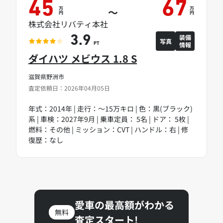
45
67
万
万
～
円
円
株式会社リバティ本社
装備
3.9
写真
情報
PT
ダイハツ メビウス 1.8 S
滋賀県野洲市
査定依頼日：2026年04月05日
年式：2014年 | 走行：～15万キロ | 色：黒(ブラック)
系 | 車検：2027年9月 | 乗車定員： 5名 | ドア： 5枚 |
燃料：その他 | ミッション：CVT | ハンドル：右 | 修
復歴：なし
愛車の最高額がわかる
無料
査定スタート!