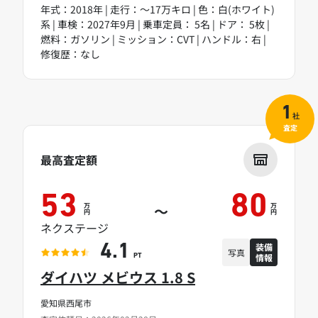
年式：2018年 | 走行：～17万キロ | 色：白(ホワイト)
系 | 車検：2027年9月 | 乗車定員： 5名 | ドア： 5枚 |
燃料：ガソリン | ミッション：CVT | ハンドル：右 |
修復歴：なし
1
社
査定
最高査定額
53
80
万
万
～
円
円
ネクステージ
装備
4.1
写真
情報
PT
ダイハツ メビウス 1.8 S
愛知県西尾市