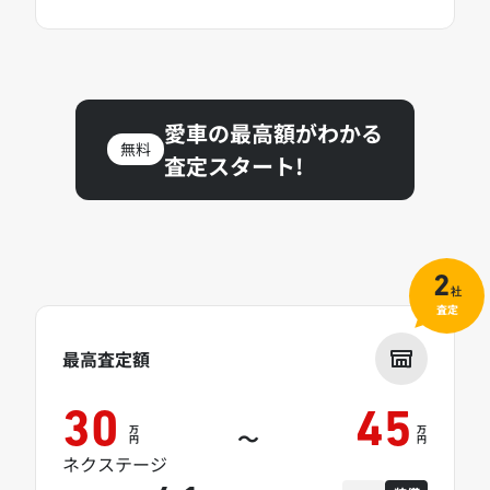
愛車の最高額がわかる
無料
査定スタート!
2
社
査定
最高査定額
30
45
万
万
～
円
円
ネクステージ