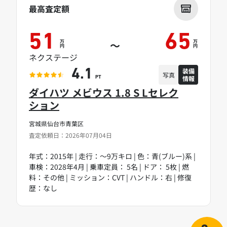
最高査定額
51
65
万
万
～
円
円
ネクステージ
装備
4.1
写真
情報
PT
ダイハツ メビウス 1.8 S Lセレク
ション
宮城県仙台市青葉区
査定依頼日：2026年07月04日
年式：2015年 | 走行：～9万キロ | 色：青(ブルー)系 |
車検：2028年4月 | 乗車定員： 5名 | ドア： 5枚 | 燃
料：その他 | ミッション：CVT | ハンドル：右 | 修復
歴：なし