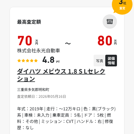
3
社
査定
最高査定額
70
80
万
万
～
円
円
株式会社永光自動車
装備
4.8
写真
情報
PT
ダイハツ メビウス 1.8 S Lセレク
ション
三重県多気郡明和町
査定依頼日：2026年05月16日
年式：2019年 | 走行：～12万キロ | 色：黒(ブラック)
系 | 車検：未入力 | 乗車定員： 5名 | ドア： 5枚 | 燃
料：その他 | ミッション：CVT | ハンドル：右 | 修復
歴：なし