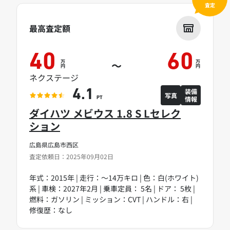
査定
最高査定額
40
60
万
万
～
円
円
ネクステージ
装備
4.1
写真
情報
PT
ダイハツ メビウス 1.8 S Lセレク
ション
広島県広島市西区
査定依頼日：2025年09月02日
年式：2015年 | 走行：～14万キロ | 色：白(ホワイト)
系 | 車検：2027年2月 | 乗車定員： 5名 | ドア： 5枚 |
燃料：ガソリン | ミッション：CVT | ハンドル：右 |
修復歴：なし