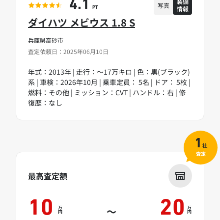
装備
4.1
写真
情報
PT
ダイハツ メビウス 1.8 S
兵庫県高砂市
査定依頼日：2025年06月10日
年式：2013年 | 走行：～17万キロ | 色：黒(ブラック)
系 | 車検：2026年10月 | 乗車定員： 5名 | ドア： 5枚 |
燃料：その他 | ミッション：CVT | ハンドル：右 | 修
復歴：なし
1
社
査定
最高査定額
10
20
万
万
～
円
円