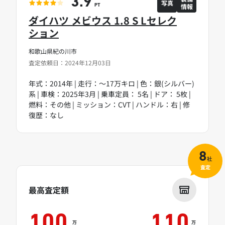
3.9
写真
情報
PT
ダイハツ メビウス 1.8 S Lセレク
ション
和歌山県紀の川市
査定依頼日：2024年12月03日
年式：2014年 | 走行：～17万キロ | 色：銀(シルバー)
系 | 車検：2025年3月 | 乗車定員： 5名 | ドア： 5枚 |
燃料：その他 | ミッション：CVT | ハンドル：右 | 修
復歴：なし
8
社
査定
最高査定額
100
110
万
万