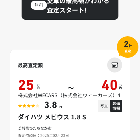
愛車の最高額がわかる
無料
査定スタート!
2
社
査定
最高査定額
25
40
万
万
～
円
円
株式会社WECARS（株式会社ウィーカーズ）4
装備
3.8
写真
情報
PT
ダイハツ メビウス 1.8 S
茨城県ひたちなか市
査定依頼日：2025年02月23日