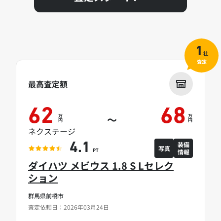
1
社
査定
最高査定額
62
68
万
万
～
円
円
ネクステージ
装備
4.1
写真
情報
PT
ダイハツ メビウス 1.8 S Lセレク
ション
群馬県前橋市
査定依頼日：2026年03月24日