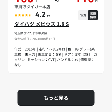
～
円
円
車買取タイガー本店
装備
4.2
写真
情報
PT
ダイハツ メビウス 1.8 S
埼玉県さいたま市中央区
査定依頼日：2024年08月16日
年式：2016年 | 走行：～8万キロ | 色：灰(グレー)系 |
車検：未入力 | 乗車定員： 5名 | ドア： 5枚 | 燃料：ガ
ソリン | ミッション：CVT | ハンドル：右 | 修復歴：
なし
もっと見る