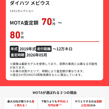
ダイハツ メビウス
1.8 S Lセレクション
70
万円
MOTA査定額
〜
80
万円
2019年式
～12万キロ
年式
走行距離
2026年05月
査定時期
※画像は最新モデルを使用しており、実際の車両とは異なる可能性
があります。
※お車の状態やエリア、時期により査定額が異なります。
※直近3か月のMOTA買取実績をもとに算出しています。
MOTAが選ばれる３つの理由
最大20社が競うから
高
下取りよりも
平均30.3
やりとりするのは
高額
※1
く売れる！
万円お得
上位3社
のみ