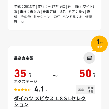
年式：2013年 | 走行：～17万キロ | 色：白(ホワイト)
系 | 車検：未入力 | 乗車定員： 5名 | ドア： 5枚 | 燃
料：その他 | ミッション：CVT | ハンドル：右 | 修復
歴：なし
1
社
査定
最高査定額
35
50
万
万
～
円
円
ネクステージ
装備
4.1
写真
情報
PT
ダイハツ メビウス 1.8 S Lセレク
ション