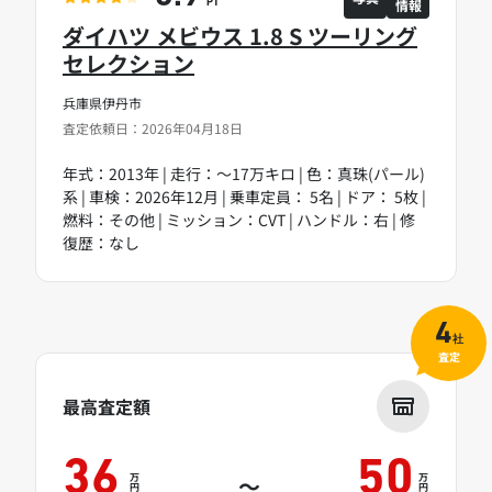
情報
PT
ダイハツ メビウス 1.8 S ツーリング
セレクション
兵庫県伊丹市
査定依頼日：2026年04月18日
年式：2013年 | 走行：～17万キロ | 色：真珠(パール)
系 | 車検：2026年12月 | 乗車定員： 5名 | ドア： 5枚 |
燃料：その他 | ミッション：CVT | ハンドル：右 | 修
復歴：なし
4
社
査定
最高査定額
36
50
万
万
～
円
円