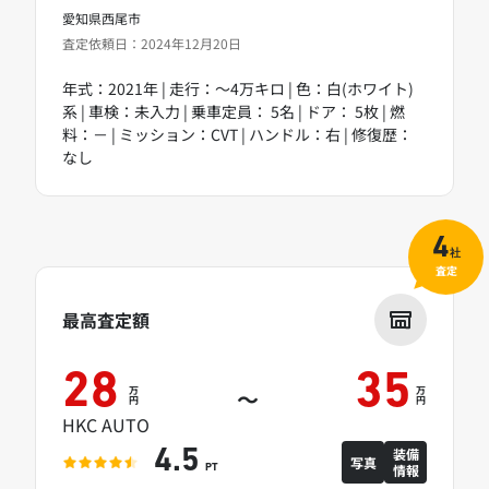
愛知県西尾市
査定依頼日：2024年12月20日
年式：2021年 | 走行：～4万キロ | 色：白(ホワイト)
系 | 車検：未入力 | 乗車定員： 5名 | ドア： 5枚 | 燃
料：－ | ミッション：CVT | ハンドル：右 | 修復歴：
なし
4
社
査定
最高査定額
28
35
万
万
～
円
円
HKC AUTO
装備
4.5
写真
情報
PT