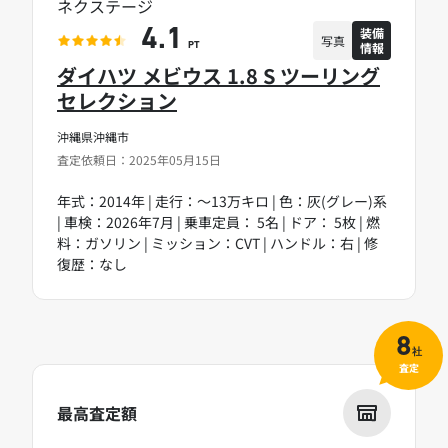
ネクステージ
装備
4.1
写真
情報
PT
ダイハツ メビウス 1.8 S ツーリング
セレクション
沖縄県沖縄市
査定依頼日：2025年05月15日
年式：2014年 | 走行：～13万キロ | 色：灰(グレー)系
| 車検：2026年7月 | 乗車定員： 5名 | ドア： 5枚 | 燃
料：ガソリン | ミッション：CVT | ハンドル：右 | 修
復歴：なし
8
社
査定
最高査定額