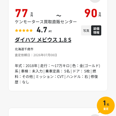
77
90
万
万
～
円
円
ケンモータース買取直販センター
装備
4.7
写真
情報
PT
ダイハツ メビウス 1.8 S
北海道千歳市
査定依頼日：2026年07月08日
年式：2018年 | 走行：～17万キロ | 色：金(ゴールド)
系 | 車検：未入力 | 乗車定員： 5名 | ドア： 5枚 | 燃
料：その他 | ミッション：CVT | ハンドル：右 | 修復
歴：なし
1
社
査定