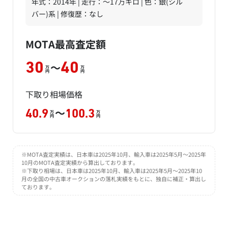
年式：2014年 | 走行：～17万キロ | 色：銀(シル
バー)系 | 修復歴：なし
MOTA最高査定額
～
30
40
万
万
円
円
下取り相場価格
～
40.9
100.3
万
万
円
円
※MOTA査定実績は、日本車は2025年10月、輸入車は2025年5月～2025年
10月のMOTA査定実績から算出しております。
※下取り相場は、日本車は2025年10月、輸入車は2025年5月～2025年10
月の全国の中古車オークションの落札実績をもとに、独自に補正・算出し
ております。