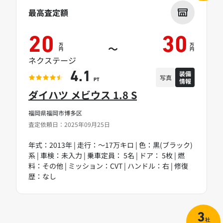
最高査定額
20
30
万
万
～
円
円
ネクステージ
装備
4.1
写真
情報
PT
ダイハツ メビウス 1.8 S
福岡県福岡市博多区
査定依頼日：2025年09月25日
年式：2013年 | 走行：～17万キロ | 色：黒(ブラック)
系 | 車検：未入力 | 乗車定員： 5名 | ドア： 5枚 | 燃
料：その他 | ミッション：CVT | ハンドル：右 | 修復
歴：なし
3
社