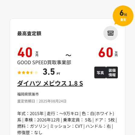
6
社
査定
最高査定額
40
60
万
万
～
円
円
GOOD SPEED買取事業部
装備
3.5
写真
情報
PT
ダイハツ メビウス 1.8 S
福岡県筑後市
査定依頼日：2025年08月24日
年式：2015年 | 走行：～9万キロ | 色：白(ホワイト)
系 | 車検：2026年12月 | 乗車定員： 5名 | ドア： 5枚 |
燃料：ガソリン | ミッション：CVT | ハンドル：右 |
修復歴：なし