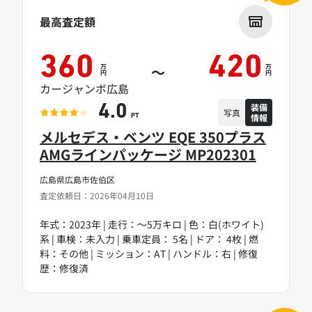
最高査定額
360
420
万
万
～
円
円
カージャンボ広島
装備
4.0
写真
情報
PT
メルセデス・ベンツ EQE 350プラス
AMGラインパッケージ MP202301
広島県広島市佐伯区
査定依頼日：2026年04月10日
年式：2023年 | 走行：～5万キロ | 色：白(ホワイト)
系 | 車検：未入力 | 乗車定員： 5名 | ドア： 4枚 | 燃
料：その他 | ミッション：AT | ハンドル：右 | 修復
歴：修復済