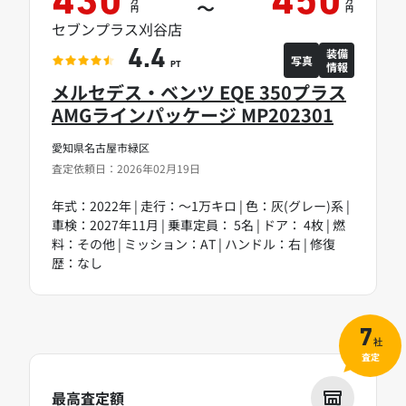
430
450
～
円
円
セブンプラス刈谷店
装備
4.4
写真
情報
PT
メルセデス・ベンツ EQE 350プラス
AMGラインパッケージ MP202301
愛知県名古屋市緑区
査定依頼日：2026年02月19日
年式：2022年 | 走行：～1万キロ | 色：灰(グレー)系 |
車検：2027年11月 | 乗車定員： 5名 | ドア： 4枚 | 燃
料：その他 | ミッション：AT | ハンドル：右 | 修復
歴：なし
7
社
査定
最高査定額