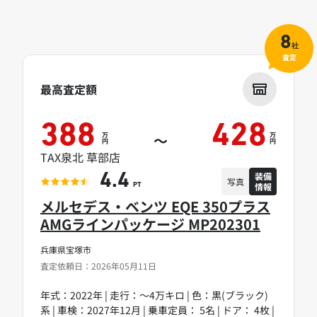
8
社
査定
最高査定額
388
428
万
万
～
円
円
TAX泉北 草部店
装備
4.4
写真
情報
PT
メルセデス・ベンツ EQE 350プラス
AMGラインパッケージ MP202301
兵庫県宝塚市
査定依頼日：2026年05月11日
年式：2022年 | 走行：～4万キロ | 色：黒(ブラック)
系 | 車検：2027年12月 | 乗車定員： 5名 | ドア： 4枚 |