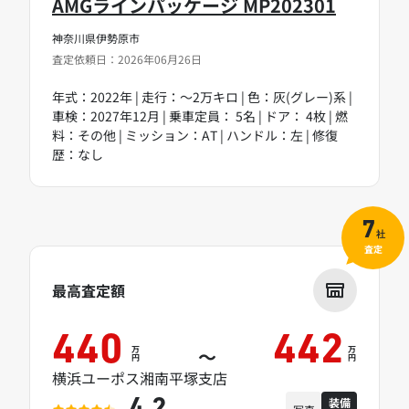
AMGラインパッケージ MP202301
神奈川県伊勢原市
査定依頼日：2026年06月26日
年式：2022年 | 走行：～2万キロ | 色：灰(グレー)系 |
車検：2027年12月 | 乗車定員： 5名 | ドア： 4枚 | 燃
料：その他 | ミッション：AT | ハンドル：左 | 修復
歴：なし
7
社
査定
最高査定額
440
442
万
万
～
円
円
横浜ユーポス湘南平塚支店
装備