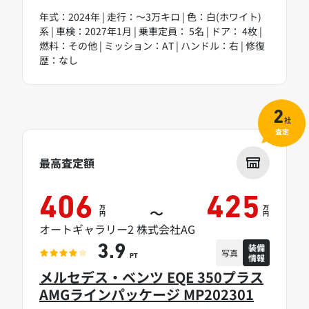
年式：2024年 | 走行：～3万キロ | 色：白(ホワイト)
系 | 車検：2027年1月 | 乗車定員： 5名 | ドア： 4枚 |
燃料：その他 | ミッション：AT | ハンドル：右 | 修復
歴：なし
2
社
査定
最高査定額
406
425
万
万
～
円
円
オートギャラリー2 株式会社AG
装備
3.9
写真
情報
PT
メルセデス・ベンツ EQE 350プラス
AMGラインパッケージ MP202301