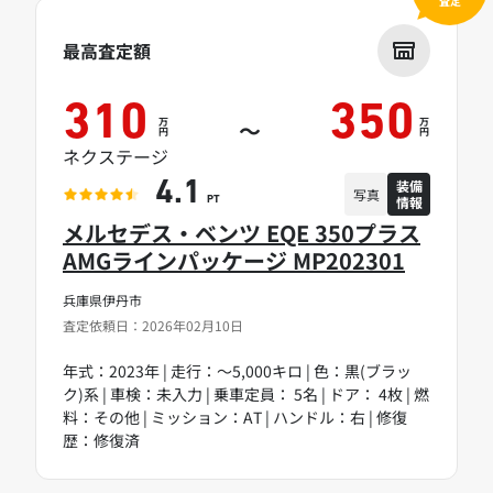
査定
最高査定額
310
350
万
万
～
円
円
ネクステージ
装備
4.1
写真
情報
PT
メルセデス・ベンツ EQE 350プラス
AMGラインパッケージ MP202301
兵庫県伊丹市
査定依頼日：2026年02月10日
年式：2023年 | 走行：～5,000キロ | 色：黒(ブラッ
ク)系 | 車検：未入力 | 乗車定員： 5名 | ドア： 4枚 | 燃
料：その他 | ミッション：AT | ハンドル：右 | 修復
歴：修復済