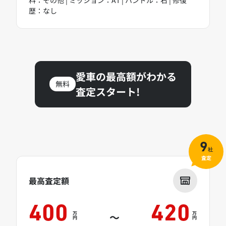
歴：なし
愛車の最高額がわかる
無料
査定スタート!
9
社
査定
最高査定額
400
420
万
万
～
円
円