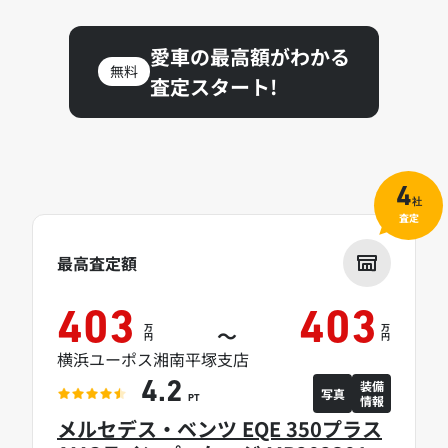
愛車の最高額がわかる
無料
査定スタート!
4
社
査定
最高査定額
403
403
万
万
～
円
円
横浜ユーポス湘南平塚支店
装備
4.2
写真
情報
PT
メルセデス・ベンツ EQE 350プラス