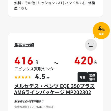
燃料：その他 | ミッション：AT | ハンドル：右 | 修復
歴：なし
4
社
査定
最高査定額
416
420
万
万
～
円
円
アビックス買取センター
装備
4.5
写真
情報
PT
メルセデス・ベンツ EQE 350プラス
AMGラインパッケージ MP202302
東京都西多摩郡瑞穂町
査定依頼日：2026年05月04日