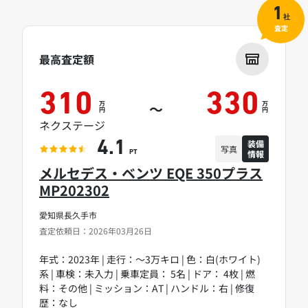
1
社
査定
最高査定額
310
330
万
万
～
円
円
ネクステージ
装備
4.1
写真
情報
PT
メルセデス・ベンツ EQE 350プラス
MP202302
愛知県長久手市
査定依頼日：2026年03月26日
年式：2023年 | 走行：～3万キロ | 色：白(ホワイト)
系 | 車検：未入力 | 乗車定員： 5名 | ドア： 4枚 | 燃
料：その他 | ミッション：AT | ハンドル：右 | 修復
歴：なし