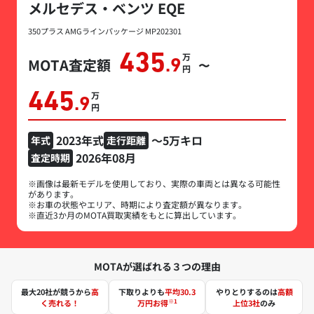
メルセデス・ベンツ EQE
350プラス AMGラインパッケージ MP202301
435
万円
MOTA査定額
.9
〜
445
万円
.9
2023年式
～5万キロ
年式
走行距離
2026年08月
査定時期
※画像は最新モデルを使用しており、実際の車両とは異なる可能性
があります。
※お車の状態やエリア、時期により査定額が異なります。
※直近3か月のMOTA買取実績をもとに算出しています。
MOTAが選ばれる３つの理由
最大20社が競うから
高
下取りよりも
平均30.3
やりとりするのは
高額
※1
く売れる！
万円お得
上位3社
のみ