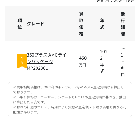
買
走
順
取
年
行
グレード
位
価
式
距
格
離
～
202
350プラス AMGライ
1
450
2
1
ンパッケージ
万
年
位
万円
MP202301
キ
式
ロ
※買取相場価格は、2026年2月～2026年7月のMOTA査定実績から算出し
ております。
※下取り価格は、ユーザーアンケートとMOTAの査定実績に基づき、独自
に算出した目安です。
※お車の状態やエリア、時期により実際の査定額・下取り価格と異なる可
能性があります。