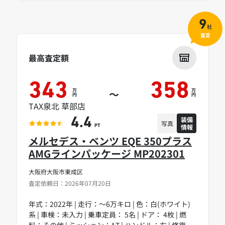
9
社
査定
最高査定額
343
358
万
万
～
円
円
TAX泉北 草部店
装備
4.4
写真
情報
PT
メルセデス・ベンツ EQE 350プラス
AMGラインパッケージ MP202301
大阪府大阪市東成区
査定依頼日：2026年07月20日
年式：2022年 | 走行：～6万キロ | 色：白(ホワイト)
系 | 車検：未入力 | 乗車定員： 5名 | ドア： 4枚 | 燃
料：その他 | ミッション：AT | ハンドル：右 | 修復