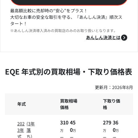
最高額比較に売却時の“安心”をプラス！
大切なお車の安全な取引を守る、『あんしん決済』順次ス
タート！
※あんしん決済導入済みの買取店のみのお取り扱いとなります。
あんしん決済とは
EQE 年式別の買取相場・下取り価格表
更新月：
2026年8月
買取相場
下取り価
年式
価格
格
310
45
279
36
202
(3年
0
0
3年
落
万
万
万
万
式
ち)