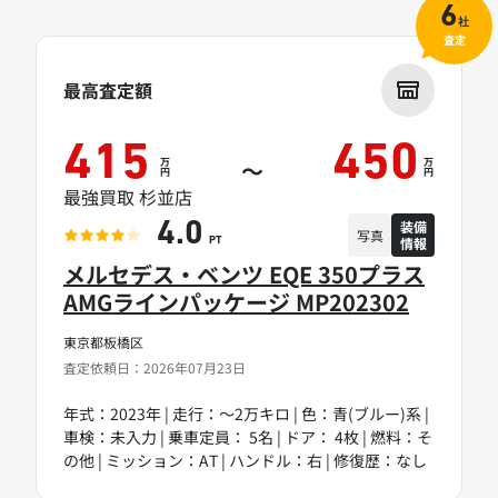
6
社
査定
最高査定額
415
450
万
万
～
円
円
最強買取 杉並店
装備
4.0
写真
情報
PT
メルセデス・ベンツ EQE 350プラス
AMGラインパッケージ MP202302
東京都板橋区
査定依頼日：2026年07月23日
年式：2023年 | 走行：～2万キロ | 色：青(ブルー)系 |
車検：未入力 | 乗車定員： 5名 | ドア： 4枚 | 燃料：そ
の他 | ミッション：AT | ハンドル：右 | 修復歴：なし