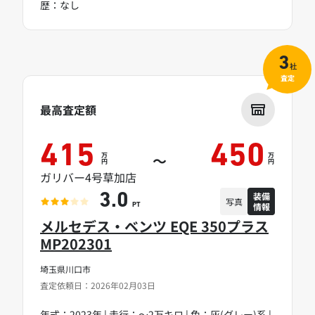
歴：なし
3
社
査定
最高査定額
415
450
万
万
～
円
円
ガリバー4号草加店
装備
3.0
写真
情報
PT
メルセデス・ベンツ EQE 350プラス
MP202301
埼玉県川口市
査定依頼日：2026年02月03日
年式：2023年 | 走行：～2万キロ | 色：灰(グレー)系 |