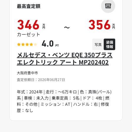
最高査定額
346
356
万
万
～
円
円
カーゼット
装備
4.0
写真
情報
PT
メルセデス・ベンツ EQE 350プラス
エレクトリック アート MP202402
大阪府豊中市
査定依頼日：2026年06月27日
年式：2024年 | 走行：～6万キロ | 色：真珠(パール)
系 | 車検：未入力 | 乗車定員： 5名 | ドア： 4枚 | 燃
料：その他 | ミッション：AT | ハンドル：右 | 修復
歴：なし