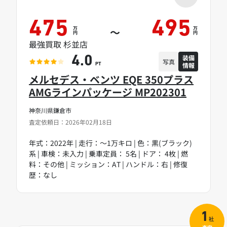
475
495
万
万
～
円
円
最強買取 杉並店
装備
4.0
写真
情報
PT
メルセデス・ベンツ EQE 350プラス
AMGラインパッケージ MP202301
神奈川県鎌倉市
査定依頼日：2026年02月18日
年式：2022年 | 走行：～1万キロ | 色：黒(ブラック)
系 | 車検：未入力 | 乗車定員： 5名 | ドア： 4枚 | 燃
料：その他 | ミッション：AT | ハンドル：右 | 修復
歴：なし
1
社