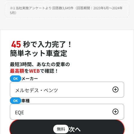
※1 当社実施アンケートより 回答数3,645件（回答期間：2023年6月～2024年
5月）
秒で入力完了！
45
簡単ネット車査定
最短3時間、あなたの愛車の
最高額
を
WEB
で確認！
メーカー
必須
OK
メルセデス・ベンツ
車種
必須
OK
EQE
次へ
無料