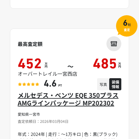
6
社
査定
最高査定額
452
485
万
万
～
円
円
オーバートレイル一宮西店
装備
4.6
写真
情報
PT
メルセデス・ベンツ EQE 350プラス
AMGラインパッケージ MP202302
愛知県一宮市
査定依頼日：2026年03月04日
年式：2024年 | 走行：～1万キロ | 色：黒(ブラック)