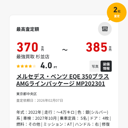
2
社
査定
最高査定額
370
385
万
万
～
円
円
最強買取 杉並店
装備
4.0
写真
情報
PT
メルセデス・ベンツ EQE 350プラス
AMGラインパッケージ MP202301
東京都中央区
査定依頼日：2026年02月07日
年式：2022年 | 走行：～4万キロ | 色：銀(シルバー)
系 | 車検：2027年10月 | 乗車定員： 5名 | ドア： 4枚 |
燃料：その他 | ミッション：AT | ハンドル：右 | 修復