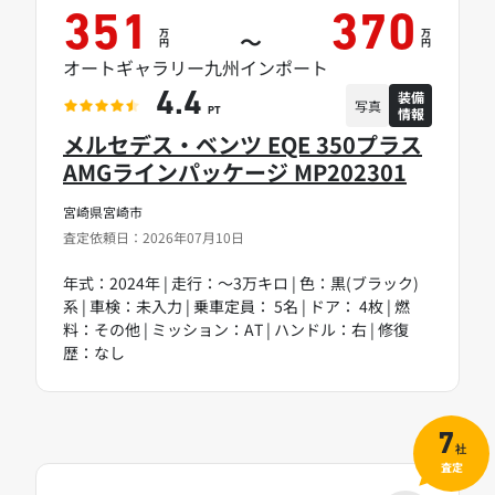
351
370
万
万
～
円
円
オートギャラリー九州インポート
装備
4.4
写真
情報
PT
メルセデス・ベンツ EQE 350プラス
AMGラインパッケージ MP202301
宮崎県宮崎市
査定依頼日：2026年07月10日
年式：2024年 | 走行：～3万キロ | 色：黒(ブラック)
系 | 車検：未入力 | 乗車定員： 5名 | ドア： 4枚 | 燃
料：その他 | ミッション：AT | ハンドル：右 | 修復
歴：なし
7
社
査定