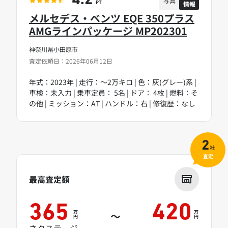
4.2
写真
情報
PT
メルセデス・ベンツ EQE 350プラス
AMGラインパッケージ MP202301
神奈川県小田原市
査定依頼日：2026年06月12日
年式：2023年 | 走行：～2万キロ | 色：灰(グレー)系 |
車検：未入力 | 乗車定員： 5名 | ドア： 4枚 | 燃料：そ
の他 | ミッション：AT | ハンドル：右 | 修復歴：なし
2
社
査定
最高査定額
365
420
万
万
～
円
円
ネクステージ