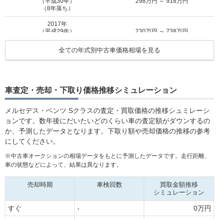
（平成30年）
298万円 ～ 918万円
（8年落ち）
MOTA
S550 4マチック ブルーエフィ
2017年
23.3万円 ～ 361.8万円
車買取査定
シェンシー ロング
（平成29年）
230万円 ～ 738万円
に申込む
（9年落ち）
全ての年式別中古車価格相場を見る
2016年
MOTA
（平成28年）
175.3万円 ～ 512.5万円
S550 4マチック ロング
32.2万円 ～ 193.6万円
車買取査定
（10年落ち）
に申込む
2015年
車査定・売却・下取り価格推移シミュレーション
（平成27年）
157万円 ～ 560万円
MOTA
S550 プラグインハイブリッ
（11年落ち）
113.8万円 ～ 502.2万円
車買取査定
ド ロング
メルセデス・ベンツ Sクラスの査定・買取価格の推移シュミレーシ
に申込む
2014年
ョンです。数年後にだいたいどのくらい車の査定額がダウンするの
（平成26年）
148.8万円 ～ 779.8万円
（12年落ち）
か、予測したデータとなります。下取り額や売却価格の推移の参考
MOTA
S550 ブルーエフィシェンシ
にしてください。
23.3万円 ～ 265.4万円
車買取査定
ー
2013年
に申込む
（平成25年）
96万円 ～ 660万円
※中古車オークションの相場データをもとに予測したデータです。走行距離、
（13年落ち）
車の状態などによって、結果は異なります。
MOTA
S550 ブルーエフィシェンシ
Sクラス 2005年式モデル
23.3万円 ～ 265.4万円
車買取査定
ー ロング
売却時期
車検回数
買取金額推移
(ABA-221176,CBA-221073,CBA-221173,CBA-221194,DAA-
に申込む
シミュレーション
221095,DAA-221195,DBA-221056,DBA-221071,DBA-
221086,DBA-221171,DBA-221186,RBA-221057)
すぐ
-
0万円
S550 ブルーエフィシェンシ
MOTA
2013年式
ー ロング グランドエディショ
23.3万円 ～ 265.4万円
車買取査定
（平成25年）
96万円 ～ 660万円