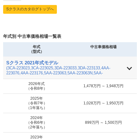
S400d スポーツリミテッド
216.8万円 ～ 1,260万円
車買取査定
Sクラスのカタログトップへ
に申込む
MOTA
S400d ロング
198.9万円 ～ 1,260万円
車買取査定
に申込む
年式別 中古車価格相場一覧表
年式
中古車価格相場
MOTA
（型式）
S430
19.9万円 ～ 40.8万円
車買取査定
に申込む
Sクラス 2021年式モデル
(3CA-223023,3CA-223025,3DA-223033,3DA-223133,4AA-
223076,4AA-223176,5AA-223063,5AA-223063N,5AA-
MOTA
S430 4マチック
8.9万円 ～ 204.3万円
車買取査定
223163,5AA-223163N,5LA-223169)
に申込む
2026年式
1,478万円 ～ 1,948万円
（令和8年）
MOTA
2025年
S500
7.4万円 ～ 204.3万円
車買取査定
（令和7年）
1,028万円 ～ 1,950万円
に申込む
（1年落ち）
2024年
MOTA
（令和6年）
899万円 ～ 1,500万円
S500 ロング
7.4万円 ～ 204.3万円
車買取査定
（2年落ち）
に申込む
2023年