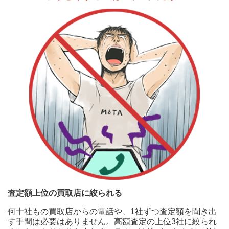
MOTA
S560 ロング スポーツリミテ
2000年
216.8万円 ～ 1,260万円
車買取査定
ッド
（平成12年）
74.8万円 ～ 195万円
に申込む
（26年落ち）
1999年
MOTA
（平成11年）
255万円 ～ 255万円
S560e ロング
198.9万円 ～ 1,260万円
車買取査定
（27年落ち）
に申込む
1998年
（平成10年）
204.6万円 ～ 1,050万円
MOTA
（28年落ち）
S580e プラグインハイブリッ
452.2万円 ～ 1,079.8万円
車買取査定
ド 4マチック ロング
に申込む
Sクラス 1991年式モデル
(E-140028,E-140032,E-140032M,E-140043,E-140050,E-
140051,E-140056,E-140057)
MOTA
S600 ロング
7.4万円 ～ 1,260万円
車買取査定
に申込む
1997年式
（平成9年）
279万円 ～ 380万円
（29年落ち）
MOTA
S600L
8.9万円 ～ 204.3万円
車買取査定
1996年
に申込む
（平成8年）
291.7万円 ～ 966万円
査定額上位の買取店に絞られる
（30年落ち）
MOTA
何十社もの買取店からの電話や、1社ずつ査定額を聞き出
1995年
カブリオレ S550
135.7万円 ～ 785.7万円
車買取査定
（平成7年）
600万円 ～ 600万円
す手間は必要はありません。高額査定の上位3社に絞られ
に申込む
（31年落ち）