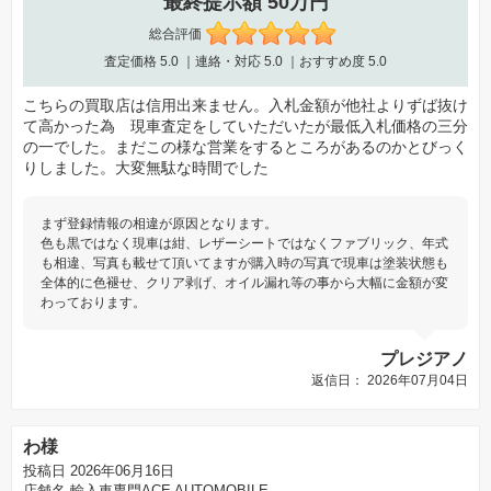
最終提示額 50万円
総合評価
査定価格
5.0
｜連絡・対応
5.0
｜おすすめ度
5.0
こちらの買取店は信用出来ません。入札金額が他社よりずば抜け
て高かった為 現車査定をしていただいたが最低入札価格の三分
の一でした。まだこの様な営業をするところがあるのかとびっく
りしました。大変無駄な時間でした
まず登録情報の相違が原因となります。
色も黒ではなく現車は紺、レザーシートではなくファブリック、年式
も相違、写真も載せて頂いてますが購入時の写真で現車は塗装状態も
全体的に色褪せ、クリア剥げ、オイル漏れ等の事から大幅に金額が変
わっております。
プレジアノ
返信日： 2026年07月04日
わ様
投稿日 2026年06月16日
店舗名
輸入車専門ACE AUTOMOBILE