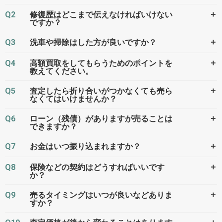
ロング ナイトエディション
-
車買取査定
ISG
に申込む
Q2
＋
修復歴はどこまで伝えなければいけない
ですか？
MOTA
ハイブリッド ロング
23.3万円 ～ 265.4万円
車買取査定
Q3
＋
洗車や掃除はした方が良いですか？
に申込む
Q4
＋
高額買取をしてもらうためのポイントを
教えてください。
Q5
＋
査定したら折り合いがつかなくても売ら
なくてはいけませんか？
Q6
＋
ローン（残債）がありますが売ることは
できますか？
Q7
＋
お金はいつ振り込まれますか？
Q8
＋
保険などの契約はどうすればいいです
か？
Q9
＋
売るタイミングはいつが良いなどありま
すか？