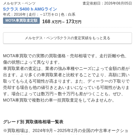
メルセデス・ベンツ
査定依頼日：2026年08月05日
Sクラス S400 h AMGライン
年式：2016年 | 走行：～17万キロ | 色：白系
MOTA車買取査定額
168
173
.9万円～
万円
メルセデス・ベンツSクラスの査定実績をもっと見る
MOTA車買取での実際の買取価格・売却相場です。走行距離や色、
傷の状態によって異なります。
車買取業者の査定は、業者の強み車種やニーズによって金額の差が
出ます。より多くの車買取業者と比較することでより、高額に買い
取ってもらえる可能性が高まります。また、ディーラーの下取りで
売却する場合も他の値引きとあいまいになっている可能性がありま
す。場合によっては数万円～数十万円も差がつくことも。ぜひ、
MOTA車買取で複数社の車一括買取査定をしてみませんか。
グレード別 買取価格相場一覧表
※買取相場は、2024年9月～2025年2月の全国の中古車オークショ