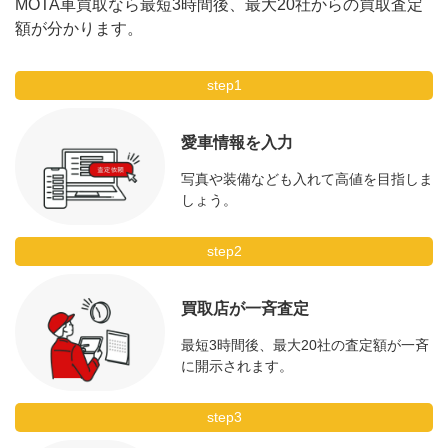
MOTA車買取なら最短3時間後、最大20社からの買取査定
MOTA
額が分かります。
ハイブリッド S450 エクスク
198.9万円 ～ 785.7万円
車買取査定
ルーシブ (ISG搭載モデル)
に申込む
step1
ハイブリッド S450 エクスク
MOTA
ルーシブ スポーツリミテッド
216.8万円 ～ 1,260万円
車買取査定
(ISG搭載モデル)
に申込む
愛車情報を入力
写真や装備なども入れて高値を目指しま
MOTA
ハイブリッド S450 ロング
198.9万円 ～ 1,260万円
車買取査定
しょう。
(ISG搭載モデル)
に申込む
step2
MOTA
ハイブリッド S450d 4マチッ
596.9万円 ～ 999.1万円
車買取査定
ク (ISG搭載モデル)
に申込む
買取店が一斉査定
MOTA
最短3時間後、最大20社の査定額が一斉
ハイブリッド S500 4マチック
216.8万円 ～ 1,224万円
車買取査定
に申込む
に開示されます。
MOTA
step3
ハイブリッド S500 4マチック
-
車買取査定
(ISG搭載モデル)
に申込む