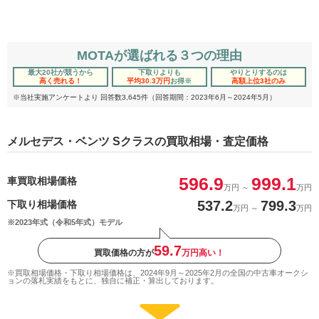
MOTAが選ばれる３つの理由
最大20社が競うから
下取りよりも
やりとりするのは
高く売れる！
平均30.3万円
お得
※
高額上位3社のみ
※当社実施アンケートより 回答数3,645件（回答期間：2023年6月～2024年5月）
メルセデス・ベンツ Sクラスの買取相場・査定価格
596.9
999.1
車買取相場価格
万円
～
万円
537.2
799.3
下取り相場価格
万円
～
万円
※2023年式（令和5年式）モデル
59.7
買取価格の方が
万円高い！
※買取相場価格・下取り相場価格は、2024年9月～2025年2月の全国の中古車オークシ
ョンの落札実績をもとに、独自に補正・算出しております。