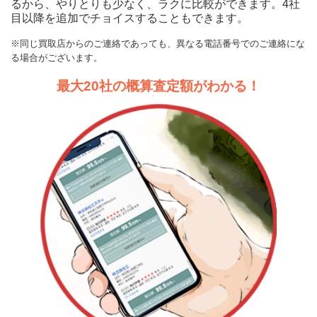
るから、やりとりも少なく、ラクに比較ができます。4社
目以降を追加でチョイスすることもできます。
1994年
MOTA
（平成6年）
100万円 ～ 430万円
カブリオレ S560
198.9万円 ～ 1,260万円
車買取査定
（32年落ち）
※同じ買取店からのご連絡であっても、異なる電話番号でのご連絡にな
に申込む
る場合がございます。
1998年
（平成10年）
204.6万円 ～ 1,050万円
最大20社の概算査定額がわかる！
（28年落ち）
MOTA
クーペ S400 4マチック
135.7万円 ～ 785.7万円
車買取査定
に申込む
1992年
（平成4年）
355万円 ～ 538万円
（34年落ち）
MOTA
クーペ S450 4マチック
198.9万円 ～ 1,260万円
車買取査定
1991年
に申込む
（平成3年）
498万円 ～ 498万円
（35年落ち）
MOTA
Sクラス 1980年式モデル
クーペ S550
113.8万円 ～ 785.7万円
車買取査定
(E-126024,E-126035,E-126036,E-126039)
に申込む
1990年式
（平成2年）
220万円 ～ 1,600万円
MOTA
（36年落ち）
クーペ S550 4マチック
113.8万円 ～ 785.7万円
車買取査定
に申込む
1989年
（昭和64年・平成1年）
258万円 ～ 780万円
（37年落ち）
MOTA
クーペ S550 4マチック エデ
113.8万円 ～ 502.2万円
車買取査定