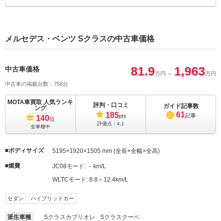
ー グランドエディション
に申込む
MOTA
S400
139.2万円 ～ 784.8万円
車買取査定
メルセデス・ベンツ Sクラスの中古車価格
に申込む
MOTA
81.9
1,963
中古車価格
S400d
198.9万円 ～ 785.7万円
万円
～
車買取査定
万円
に申込む
中古車の掲載台数：756台
MOTA車買取 人気ランキ
評判・口コミ
MOTA
ガイド記事数
ング
S400d 4マチック
198.9万円 ～ 1,224万円
車買取査定
61
185
記事
pts
140
位
に申込む
評価点：
4.1
全車種中
MOTA
S400d 4マチック スポーツリ
ボディサイズ
5195×1920×1505 mm (全長×全幅×全高)
216.8万円 ～ 1,260万円
車買取査定
ミテッド
に申込む
燃費
JC08モード:
－km/L
WLTCモード:
8.8～12.4km/L
MOTA
S400d 4マチック ロング
198.9万円 ～ 1,260万円
車買取査定
に申込む
セダン
ハイブリッドカー
派生車種
Sクラスカブリオレ
Sクラスクーペ
MOTA