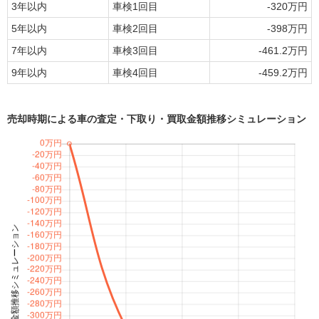
3年以内
車検1回目
-320万円
ン
に申込む
（13年落ち）
5年以内
車検2回目
-398万円
2012年
MOTA
（平成24年）
188.8万円 ～ 248万円
S550 ブルーエフィシェンシ
7年以内
車検3回目
-461.2万円
23.3万円 ～ 265.4万円
車買取査定
（14年落ち）
ー ロング デジーノリミテッド
に申込む
9年以内
車検4回目
-459.2万円
2011年
（平成23年）
77.5万円 ～ 395万円
（15年落ち）
MOTA
S550 ロング
7.4万円 ～ 784.8万円
車買取査定
売却時期による車の査定・下取り・買取金額推移シミュレーション
に申込む
2010年
（平成22年）
77.8万円 ～ 318万円
（16年落ち）
MOTA
S550 ロング AMGスポーツEd
7.4万円 ～ 81.9万円
車買取査定
2009年
に申込む
（平成21年）
60万円 ～ 255万円
（17年落ち）
2008年
MOTA
S550 ロング エディション1
（平成20年）
45.3万円 ～ 502.2万円
74.8万円 ～ 281万円
車買取査定
（18年落ち）
に申込む
2007年
（平成19年）
95万円 ～ 295万円
MOTA
（19年落ち）
S550e ロング
113.8万円 ～ 784.8万円
車買取査定
に申込む
2006年
（平成18年）
98万円 ～ 979万円
（20年落ち）