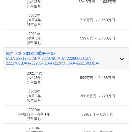
（令和5年）
694.5万円 ～ 1,938万円
MOTA
（3年落ち）
S500 ロング AMGスポーツEd
7.4万円 ～ 204.3万円
車買取査定
に申込む
2022年
（令和4年）
718万円 ～ 1,560万円
（4年落ち）
MOTA
S500 ロング スペシャルエデ
8.9万円 ～ 204.3万円
車買取査定
2021年
ィション
に申込む
（令和3年）
599万円 ～ 1,468万円
（5年落ち）
MOTA
Sクラス 2013年式モデル
S500 ロング スポーツエディ
8.9万円 ～ 204.3万円
車買取査定
ション
(ABA-222176C,ABA-222976C,ABA-222980C,CBA-
に申込む
222176C,DAA-222057,DAA-222058,DAA-222158,DBA-
222066,DBA-222182,DBA-222183,DBA-222186,DBA-
222982C,DBA-222983C,DBA-222985,DBA-222986,DLA-
2021年式
MOTA
222163,DLA-222173,LCA-222004,LCA-222104,LDA-
（令和3年）
599万円 ～ 1,468万円
S500L
8.9万円 ～ 204.3万円
車買取査定
222034,LDA-222035,LDA-222134,LDA-222135)
（5年落ち）
に申込む
2020年
（令和2年）
388.8万円 ～ 729万円
MOTA
（6年落ち）
S550
7.4万円 ～ 193.6万円
車買取査定
に申込む
2019年
（平成31年・令和1年）
329万円 ～ 628万円
（7年落ち）
MOTA
S550 4マチック
7.4万円 ～ 122.3万円
車買取査定
2018年
に申込む