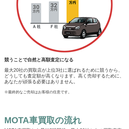
MOTA
（平成3年）
498万円 ～ 498万円
ハイブリッド S300h ロング
113.8万円 ～ 784.8万円
車買取査定
（35年落ち）
に申込む
MOTA
ハイブリッド S400
45.3万円 ～ 502.2万円
車買取査定
に申込む
MOTA
ハイブリッド S400 エクスク
45.3万円 ～ 502.2万円
車買取査定
ルーシブ
に申込む
競うことで自然と高額査定になる
MOTA
最大20社の買取店が上位3社に選ばれるために競うから、
ハイブリッド S400h
113.8万円 ～ 784.8万円
車買取査定
どうしても査定額が高くなります。高く売却するために、
に申込む
あなたが頑張る必要はありません。
MOTA
※最終的なご売却はお客様の任意です。
ハイブリッド S400h エクスク
113.8万円 ～ 784.8万円
車買取査定
ルーシブ
に申込む
MOTA
ハイブリッド S450 (ISG搭載
198.9万円 ～ 1,260万円
車買取査定
MOTA車買取の流れ
モデル)
に申込む