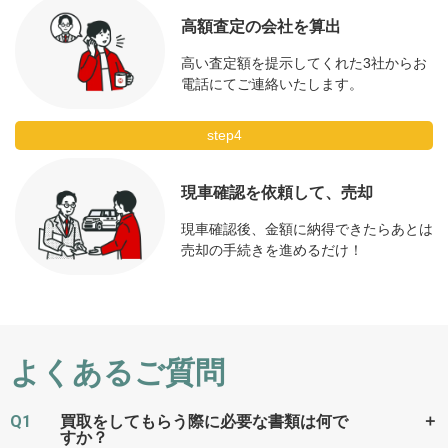
高額査定の会社を算出
MOTA
ハイブリッド S500 4マチック
216.8万円 ～ 1,224万円
車買取査定
高い査定額を提示してくれた3社からお
ロング
に申込む
電話にてご連絡いたします。
MOTA
ハイブリッド S500 4マチック
step4
-
車買取査定
ロング (ISG搭載モデル)
に申込む
現車確認を依頼して、売却
ハイブリッド S500 4マチック
MOTA
ロング ファーストエディショ
216.8万円 ～ 1,224万円
車買取査定
現車確認後、金額に納得できたらあとは
ン
に申込む
売却の手続きを進めるだけ！
MOTA
ハイブリッド S580 4マチック
216.8万円 ～ 1,224万円
車買取査定
に申込む
MOTA
ハイブリッド S580 4マチック
よくあるご質問
216.8万円 ～ 1,224万円
車買取査定
ロング
に申込む
Q1
＋
買取をしてもらう際に必要な書類は何で
ハイブリッド S580 4マチック
MOTA
すか？