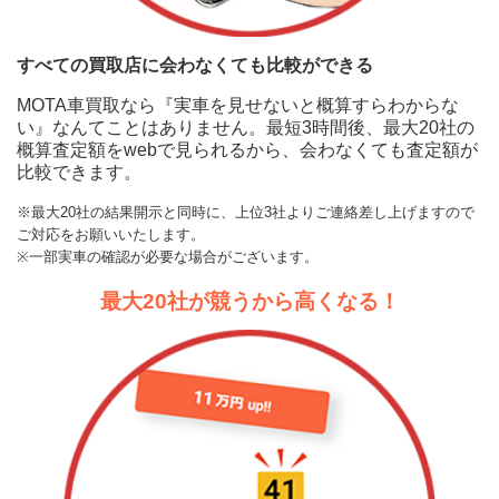
ィション1
1988年
に申込む
（昭和63年）
336.5万円 ～ 542.2万円
（38年落ち）
すべての買取店に会わなくても比較ができる
MOTA
1987年
クーペ S560
198.9万円 ～ 1,260万円
車買取査定
（昭和62年）
273万円 ～ 513.7万円
に申込む
MOTA車買取なら『実車を見せないと概算すらわからな
（39年落ち）
い』なんてことはありません。最短3時間後、最大20社の
概算査定額をwebで見られるから、会わなくても査定額が
1986年
MOTA
（昭和61年）
167万円 ～ 167万円
比較できます。
クーペ S560 4マチック
198.9万円 ～ 1,260万円
車買取査定
（40年落ち）
に申込む
※最大20社の結果開示と同時に、上位3社よりご連絡差し上げますので
1985年
ご対応をお願いいたします。
（昭和60年）
335万円 ～ 335万円
MOTA
（41年落ち）
※一部実車の確認が必要な場合がございます。
ハイブリッド
23.3万円 ～ 265.4万円
車買取査定
に申込む
1984年
最大20社が競うから高くなる！
（昭和59年）
233.2万円 ～ 233.2万円
（42年落ち）
MOTA
ハイブリッド S300h
113.8万円 ～ 784.8万円
車買取査定
1983年
に申込む
（昭和58年）
198.7万円 ～ 198.7万円
（43年落ち）
MOTA
ハイブリッド S300h エクスク
1980年
113.8万円 ～ 784.8万円
車買取査定
ルーシブ
（昭和55年）
289.3万円 ～ 289.3万円
に申込む
（46年落ち）
1991年