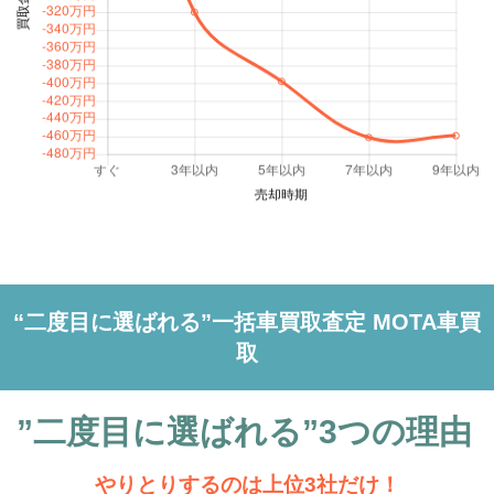
MOTA
S550ロング プレミアムスポ
113.8万円 ～ 502.2万円
車買取査定
ーツ
2005年
に申込む
（平成17年）
88万円 ～ 279.9万円
（21年落ち）
MOTA
S560 4マチック ロング
139.2万円 ～ 784.8万円
車買取査定
Sクラス 1998年式モデル
に申込む
(GF-220065,GF-220070,GF-220075,GF-220175,GF-220178,GH-
220067,GH-220075,GH-220083,GH-220175,GH-220176)
MOTA
S560 4マチック ロング ショ
2005年式
216.8万円 ～ 1,260万円
車買取査定
ーファーリミテッド
（平成17年）
88万円 ～ 279.9万円
に申込む
（21年落ち）
2004年
MOTA
S560 4マチック ロング スポ
（平成16年）
77.7万円 ～ 355万円
216.8万円 ～ 1,260万円
車買取査定
ーツリミテッド
（22年落ち）
に申込む
“二度目に選ばれる”一括車買取査定 MOTA車買
2003年
（平成15年）
150万円 ～ 150万円
MOTA
取
（23年落ち）
S560 ロング
139.2万円 ～ 784.8万円
車買取査定
に申込む
2002年
（平成14年）
68.8万円 ～ 195万円
”二度目に選ばれる”3つの理由
（24年落ち）
MOTA
S560 ロング ショーファーリ
216.8万円 ～ 1,260万円
車買取査定
ミテッド
2001年
に申込む
（平成13年）
80万円 ～ 95.9万円
やりとりするのは上位3社だけ！
（25年落ち）