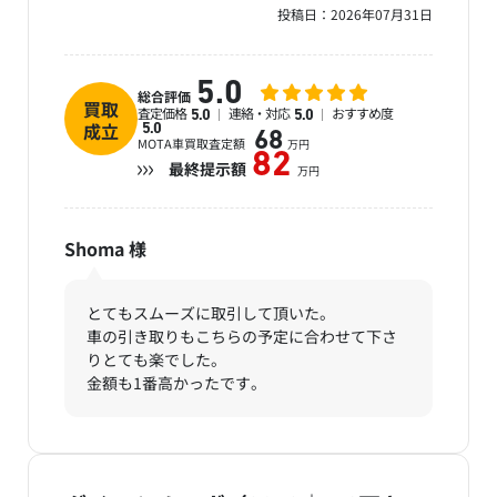
投稿日：
2026年07月31日
5.0
総合評価
買取
査定価格
連絡・対応
おすすめ度
5.0
5.0
成立
5.0
68
MOTA車買取査定額
万円
82
最終提示額
万円
Shoma
様
とてもスムーズに取引して頂いた。
車の引き取りもこちらの予定に合わせて下さ
りとても楽でした。
金額も1番高かったです。