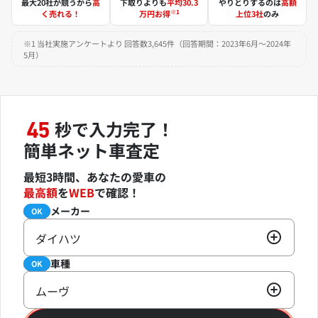
最大20社が競うから
高
下取りよりも
平均30.3
やりとりするのは
高額
※1
く売れる！
万円お得
上位3社
のみ
※1 当社実施アンケートより 回答数3,645件（回答期間：2023年6月～2024年
5月）
秒で入力完了！
45
簡単ネット車査定
最短3時間、あなたの愛車の
最高額
を
WEB
で確認！
メーカー
必須
OK
ダイハツ
車種
必須
OK
ムーヴ