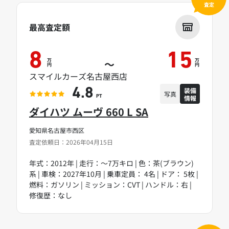
査定
最高査定額
8
15
万
万
～
円
円
スマイルカーズ名古屋西店
装備
4.8
写真
情報
PT
ダイハツ ムーヴ 660 L SA
愛知県名古屋市西区
査定依頼日：2026年04月15日
年式：2012年 | 走行：～7万キロ | 色：茶(ブラウン)
系 | 車検：2027年10月 | 乗車定員： 4名 | ドア： 5枚 |
燃料：ガソリン | ミッション：CVT | ハンドル：右 |
修復歴：なし