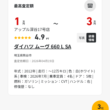
最高査定額
1
3
万
万
～
円
円
アップル深谷17号店
装備
4.9
写真
情報
PT
ダイハツ ムーヴ 660 L SA
埼玉県熊谷市
査定依頼日：2026年04月19日
年式：2012年 | 走行：～12万キロ | 色：白(ホワイト)
系 | 車検：2026年7月 | 乗車定員： 4名 | ドア： 5枚 |
燃料：ガソリン | ミッション：CVT | ハンドル：右 |
修復歴：なし
3
社