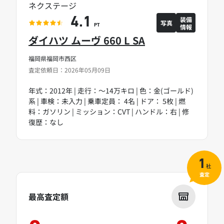
ネクステージ
装備
4.1
写真
情報
PT
ダイハツ ムーヴ 660 L SA
福岡県福岡市西区
査定依頼日：2026年05月09日
年式：2012年 | 走行：～14万キロ | 色：金(ゴールド)
系 | 車検：未入力 | 乗車定員： 4名 | ドア： 5枚 | 燃
料：ガソリン | ミッション：CVT | ハンドル：右 | 修
復歴：なし
1
社
査定
最高査定額