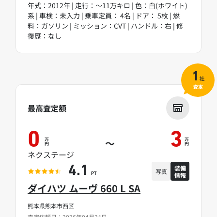
年式：2012年 | 走行：～11万キロ | 色：白(ホワイト)
系 | 車検：未入力 | 乗車定員： 4名 | ドア： 5枚 | 燃
料：ガソリン | ミッション：CVT | ハンドル：右 | 修
復歴：なし
1
社
査定
最高査定額
0
3
万
万
～
円
円
ネクステージ
装備
4.1
写真
情報
PT
ダイハツ ムーヴ 660 L SA
熊本県熊本市西区
査定依頼日：2026年04月24日