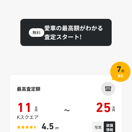
愛車の最高額がわかる
無料
査定スタート!
7
社
査定
最高査定額
11
25
万
万
～
円
円
Kスクエア
装備
4.5
写真
情報
PT