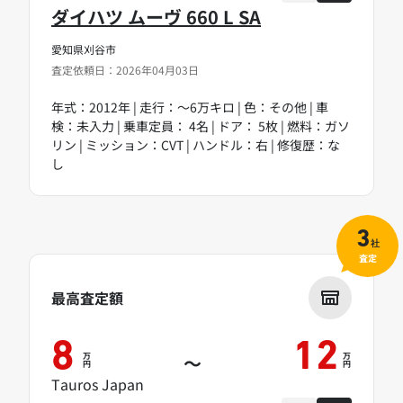
ダイハツ ムーヴ 660 L SA
愛知県刈谷市
査定依頼日：2026年04月03日
年式：2012年 | 走行：～6万キロ | 色：その他 | 車
検：未入力 | 乗車定員： 4名 | ドア： 5枚 | 燃料：ガソ
リン | ミッション：CVT | ハンドル：右 | 修復歴：な
し
3
社
査定
最高査定額
8
12
万
万
～
円
円
Tauros Japan