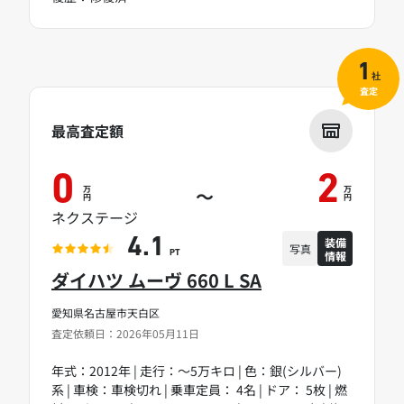
1
社
査定
最高査定額
0
2
万
万
～
円
円
ネクステージ
装備
4.1
写真
情報
PT
ダイハツ ムーヴ 660 L SA
愛知県名古屋市天白区
査定依頼日：2026年05月11日
年式：2012年 | 走行：～5万キロ | 色：銀(シルバー)
系 | 車検：車検切れ | 乗車定員： 4名 | ドア： 5枚 | 燃