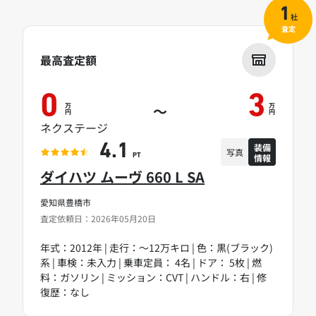
1
社
査定
最高査定額
0
3
万
万
～
円
円
ネクステージ
装備
4.1
写真
情報
PT
ダイハツ ムーヴ 660 L SA
愛知県豊橋市
査定依頼日：2026年05月20日
年式：2012年 | 走行：～12万キロ | 色：黒(ブラック)
系 | 車検：未入力 | 乗車定員： 4名 | ドア： 5枚 | 燃
料：ガソリン | ミッション：CVT | ハンドル：右 | 修
復歴：なし