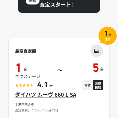
無料
査定スタート!
1
社
査定
最高査定額
1
5
万
万
～
円
円
ネクステージ
装備
4.1
写真
情報
PT
ダイハツ ムーヴ 660 L SA
千葉県銚子市
査定依頼日：2026年05月02日