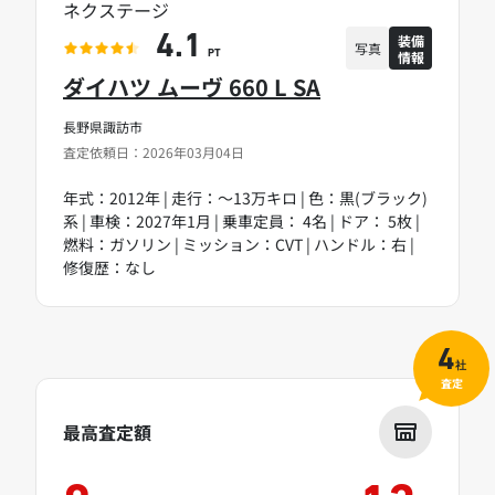
ネクステージ
装備
4.1
写真
情報
PT
ダイハツ ムーヴ 660 L SA
長野県諏訪市
査定依頼日：2026年03月04日
年式：2012年 | 走行：～13万キロ | 色：黒(ブラック)
系 | 車検：2027年1月 | 乗車定員： 4名 | ドア： 5枚 |
燃料：ガソリン | ミッション：CVT | ハンドル：右 |
修復歴：なし
4
社
査定
最高査定額