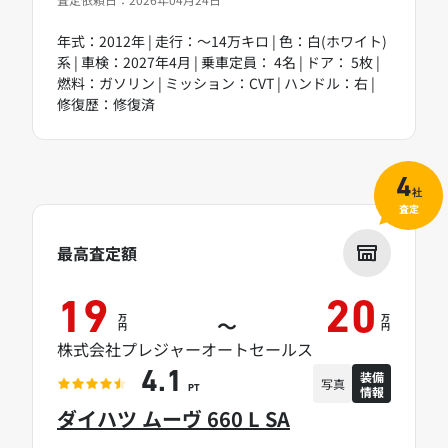
年式：2012年 | 走行：～14万キロ | 色：白(ホワイト)
系 | 車検：2027年4月 | 乗車定員： 4名 | ドア： 5枚 |
燃料：ガソリン | ミッション：CVT | ハンドル：右 |
修復歴：修復済
4
社
査定
最高査定額
19
20
万
万
～
円
円
株式会社プレジャーオートセールス
装備
4.1
写真
情報
PT
ダイハツ ムーヴ 660 L SA