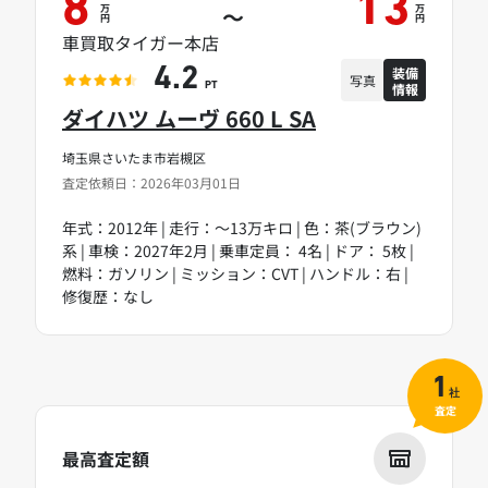
8
13
万
万
～
円
円
車買取タイガー本店
装備
4.2
写真
情報
PT
ダイハツ ムーヴ 660 L SA
埼玉県さいたま市岩槻区
査定依頼日：2026年03月01日
年式：2012年 | 走行：～13万キロ | 色：茶(ブラウン)
系 | 車検：2027年2月 | 乗車定員： 4名 | ドア： 5枚 |
燃料：ガソリン | ミッション：CVT | ハンドル：右 |
修復歴：なし
1
社
査定
最高査定額