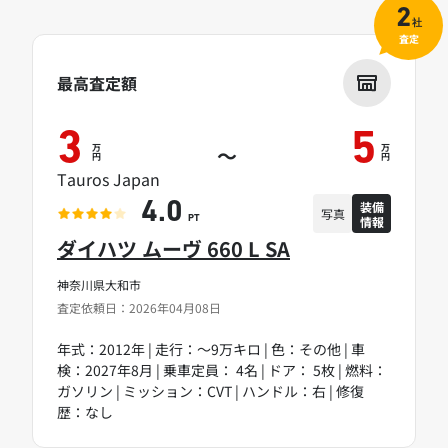
2
社
査定
最高査定額
3
5
万
万
～
円
円
Tauros Japan
装備
4.0
写真
情報
PT
ダイハツ ムーヴ 660 L SA
神奈川県大和市
査定依頼日：2026年04月08日
年式：2012年 | 走行：～9万キロ | 色：その他 | 車
検：2027年8月 | 乗車定員： 4名 | ドア： 5枚 | 燃料：
ガソリン | ミッション：CVT | ハンドル：右 | 修復
歴：なし