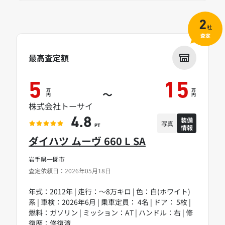
2
社
査定
最高査定額
5
15
万
万
～
円
円
株式会社トーサイ
装備
4.8
写真
情報
PT
ダイハツ ムーヴ 660 L SA
岩手県一関市
査定依頼日：2026年05月18日
年式：2012年 | 走行：～8万キロ | 色：白(ホワイト)
系 | 車検：2026年6月 | 乗車定員： 4名 | ドア： 5枚 |
燃料：ガソリン | ミッション：AT | ハンドル：右 | 修
復歴：修復済