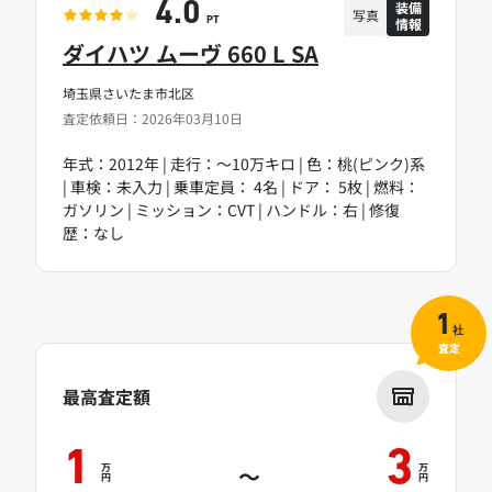
装備
4.0
写真
情報
PT
ダイハツ ムーヴ 660 L SA
埼玉県さいたま市北区
査定依頼日：2026年03月10日
年式：2012年 | 走行：～10万キロ | 色：桃(ピンク)系
| 車検：未入力 | 乗車定員： 4名 | ドア： 5枚 | 燃料：
ガソリン | ミッション：CVT | ハンドル：右 | 修復
歴：なし
1
社
査定
最高査定額
1
3
万
万
～
円
円