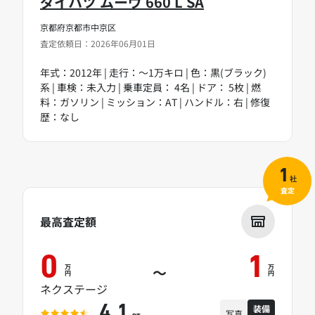
ダイハツ ムーヴ 660 L SA
京都府京都市中京区
査定依頼日：2026年06月01日
年式：2012年 | 走行：～1万キロ | 色：黒(ブラック)
系 | 車検：未入力 | 乗車定員： 4名 | ドア： 5枚 | 燃
料：ガソリン | ミッション：AT | ハンドル：右 | 修復
歴：なし
1
社
査定
最高査定額
0
1
万
万
～
円
円
ネクステージ
装備
4.1
写真