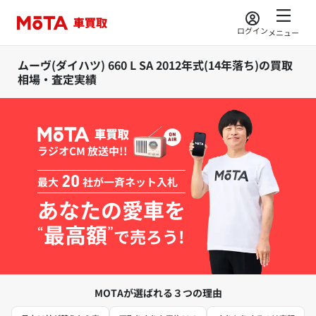
ログイン
メニュー
ムーヴ(ダイハツ) 660 L SA 2012年式(14年落ち)の買取
相場・査定実績
ラジオCM 放送中!!
最大
20
社が一斉ネット入札
あなたの愛車を
最高額
“
”
で売ろう!
MOTAが選ばれる３つの理由