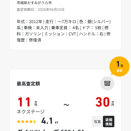
茨城県かすみがうら市
査定依頼日：2026年06月25日
年式：2012年 | 走行：～7万キロ | 色：銀(シルバー)
系 | 車検：未入力 | 乗車定員： 4名 | ドア： 5枚 | 燃
料：ガソリン | ミッション：CVT | ハンドル：右 | 修
復歴：修復済
1
社
査定
最高査定額
11
30
万
万
～
円
円
ネクステージ
装備
4.1
写真
情報
PT