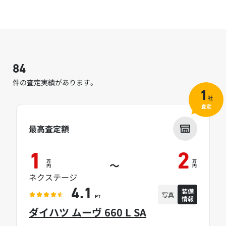
84
件の査定実績があります。
1
社
査定
最高査定額
1
2
万
万
～
円
円
ネクステージ
装備
4.1
写真
情報
PT
ダイハツ ムーヴ 660 L SA