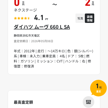
0
2
万
万
～
円
円
ネクステージ
装備
4.1
写真
情報
PT
ダイハツ ムーヴ 660 L SA
静岡県浜松市天竜区
査定依頼日：2026年05月08日
年式：2012年 | 走行：～14万キロ | 色：銀(シルバー)
系 | 車検：未入力 | 乗車定員： 4名 | ドア： 5枚 | 燃
料：ガソリン | ミッション：CVT | ハンドル：右 | 修
復歴：修復済
1
社
査定
最高査定額