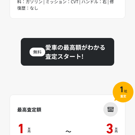
料：ガソリン | ミッション：CVT | ハンドル：右 | 修
復歴：なし
愛車の最高額がわかる
無料
査定スタート!
1
社
査定
最高査定額
1
3
万
万
～
円
円