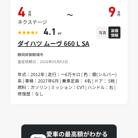
4
9
万
万
～
円
円
ネクステージ
装備
4.1
写真
情報
PT
ダイハツ ムーヴ 660 L SA
静岡県御殿場市
査定依頼日：2026年05月03日
年式：2012年 | 走行：～6万キロ | 色：銀(シルバー)
系 | 車検：2027年6月 | 乗車定員： 4名 | ドア： 5枚 |
燃料：ガソリン | ミッション：CVT | ハンドル：右 |
修復歴：なし
愛車の最高額がわかる