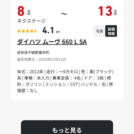
8
13
万
万
～
円
円
ネクステージ
装備
4.1
写真
情報
PT
ダイハツ ムーヴ 660 L SA
岐阜県不破郡垂井町
査定依頼日：2026年02月25日
年式：2012年 | 走行：～9万キロ | 色：黒(ブラック)
系 | 車検：未入力 | 乗車定員： 4名 | ドア： 5枚 | 燃
料：ガソリン | ミッション：CVT | ハンドル：右 | 修
復歴：なし
もっと見る