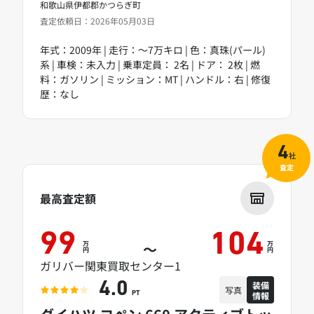
和歌山県伊都郡かつらぎ町
査定依頼日：2026年05月03日
年式：2009年 | 走行：～7万キロ | 色：真珠(パール)
系 | 車検：未入力 | 乗車定員： 2名 | ドア： 2枚 | 燃
料：ガソリン | ミッション：MT | ハンドル：右 | 修復
歴：なし
4
社
査定
最高査定額
99
104
万
万
～
円
円
ガリバー関東買取センター1
装備
4.0
写真
情報
PT