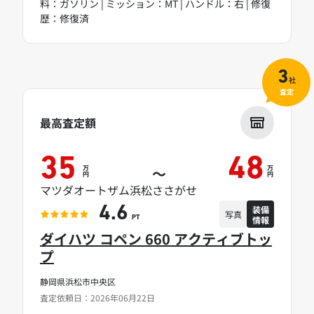
料：ガソリン | ミッション：MT | ハンドル：右 | 修復
歴：修復済
3
社
査定
最高査定額
35
48
万
万
～
円
円
マツダオートザム浜松ささがせ
装備
4.6
写真
情報
PT
ダイハツ コペン 660 アクティブトッ
プ
静岡県浜松市中央区
査定依頼日：2026年06月22日