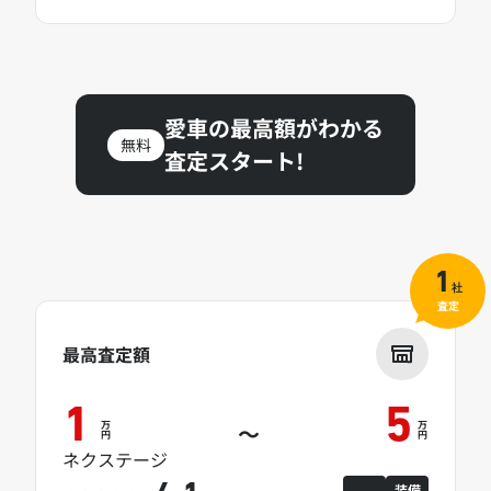
愛車の最高額がわかる
無料
査定スタート!
1
社
査定
最高査定額
1
5
万
万
～
円
円
ネクステージ
装備