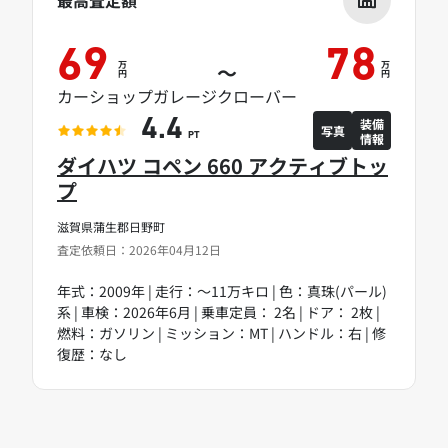
最高査定額
69
78
万
万
～
円
円
カーショップガレージクローバー
装備
4.4
写真
情報
PT
ダイハツ コペン 660 アクティブトッ
プ
滋賀県蒲生郡日野町
査定依頼日：2026年04月12日
年式：2009年 | 走行：～11万キロ | 色：真珠(パール)
系 | 車検：2026年6月 | 乗車定員： 2名 | ドア： 2枚 |
燃料：ガソリン | ミッション：MT | ハンドル：右 | 修
復歴：なし