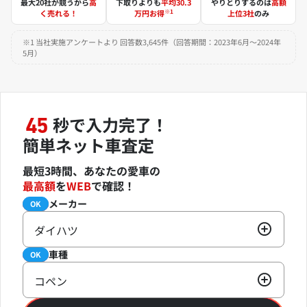
最大20社が競うから
高
下取りよりも
平均30.3
やりとりするのは
高額
※1
く売れる！
万円お得
上位3社
のみ
※1 当社実施アンケートより 回答数3,645件（回答期間：2023年6月～2024年
5月）
秒で入力完了！
45
簡単ネット車査定
最短3時間、あなたの愛車の
最高額
を
WEB
で確認！
メーカー
必須
OK
ダイハツ
車種
必須
OK
コペン