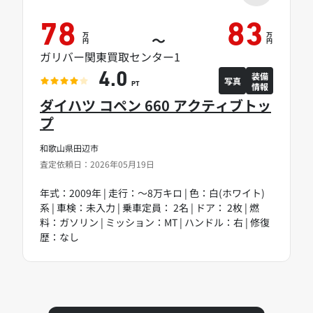
78
83
万
万
～
円
円
ガリバー関東買取センター1
装備
4.0
写真
情報
PT
ダイハツ コペン 660 アクティブトッ
プ
和歌山県田辺市
査定依頼日：2026年05月19日
年式：2009年 | 走行：～8万キロ | 色：白(ホワイト)
系 | 車検：未入力 | 乗車定員： 2名 | ドア： 2枚 | 燃
料：ガソリン | ミッション：MT | ハンドル：右 | 修復
歴：なし