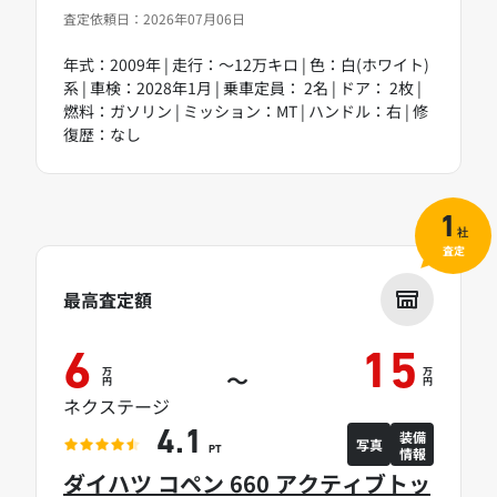
査定依頼日：2026年07月06日
年式：2009年 | 走行：～12万キロ | 色：白(ホワイト)
系 | 車検：2028年1月 | 乗車定員： 2名 | ドア： 2枚 |
燃料：ガソリン | ミッション：MT | ハンドル：右 | 修
復歴：なし
1
社
査定
最高査定額
6
15
万
万
～
円
円
ネクステージ
装備
4.1
写真
情報
PT
ダイハツ コペン 660 アクティブトッ