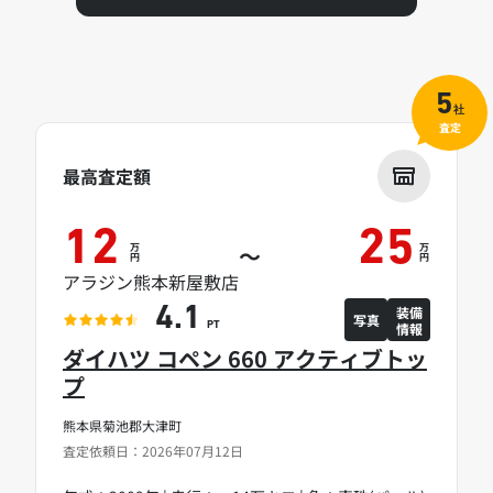
5
社
査定
最高査定額
12
25
万
万
～
円
円
アラジン熊本新屋敷店
装備
4.1
写真
情報
PT
ダイハツ コペン 660 アクティブトッ
プ
熊本県菊池郡大津町
査定依頼日：2026年07月12日