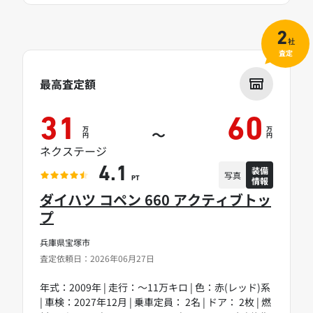
2
社
査定
最高査定額
31
60
万
万
～
円
円
ネクステージ
装備
4.1
写真
情報
PT
ダイハツ コペン 660 アクティブトッ
プ
兵庫県宝塚市
査定依頼日：2026年06月27日
年式：2009年 | 走行：～11万キロ | 色：赤(レッド)系
| 車検：2027年12月 | 乗車定員： 2名 | ドア： 2枚 | 燃