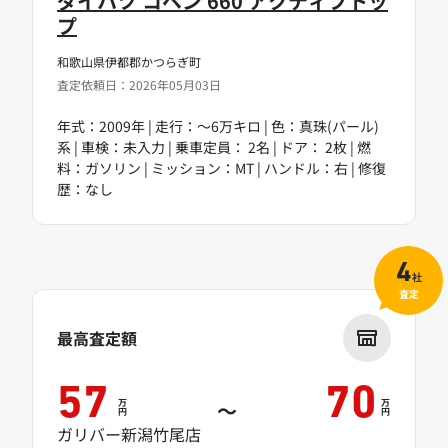
ダイハツ コペン 660 アクティブトッ
プ
和歌山県伊都郡かつらぎ町
査定依頼日：2026年05月03日
年式：2009年 | 走行：～6万キロ | 色：真珠(パール)
系 | 車検：未入力 | 乗車定員： 2名 | ドア： 2枚 | 燃
料：ガソリン | ミッション：MT | ハンドル：右 | 修復
歴：なし
4
社
査定
最高査定額
57
70
万
万
～
円
円
ガリバー新潟竹尾店