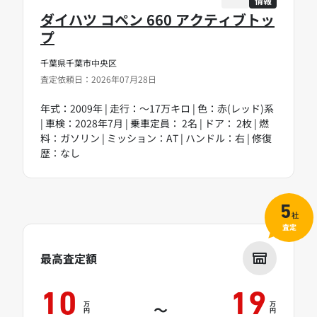
情報
ダイハツ コペン 660 アクティブトッ
プ
千葉県千葉市中央区
査定依頼日：2026年07月28日
年式：2009年 | 走行：～17万キロ | 色：赤(レッド)系
| 車検：2028年7月 | 乗車定員： 2名 | ドア： 2枚 | 燃
料：ガソリン | ミッション：AT | ハンドル：右 | 修復
歴：なし
5
社
査定
最高査定額
10
19
万
万
～
円
円