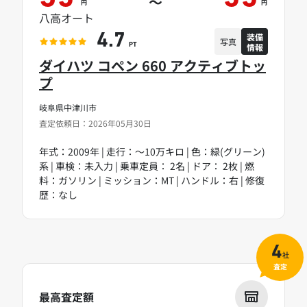
～
円
円
八高オート
装備
4.7
写真
情報
PT
ダイハツ コペン 660 アクティブトッ
プ
岐阜県中津川市
査定依頼日：2026年05月30日
年式：2009年 | 走行：～10万キロ | 色：緑(グリーン)
系 | 車検：未入力 | 乗車定員： 2名 | ドア： 2枚 | 燃
料：ガソリン | ミッション：MT | ハンドル：右 | 修復
歴：なし
4
社
査定
最高査定額