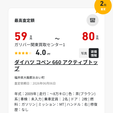
2
社
査定
最高査定額
59
80
万
万
～
円
円
ガリバー関東買取センター1
装備
4.0
写真
情報
PT
ダイハツ コペン 660 アクティブトッ
プ
福井県大飯郡おおい町
査定依頼日：2026年06月06日
年式：2009年 | 走行：～8万キロ | 色：茶(ブラウン)
系 | 車検：未入力 | 乗車定員： 2名 | ドア： 2枚 | 燃
料：ガソリン | ミッション：MT | ハンドル：右 | 修復
歴：なし