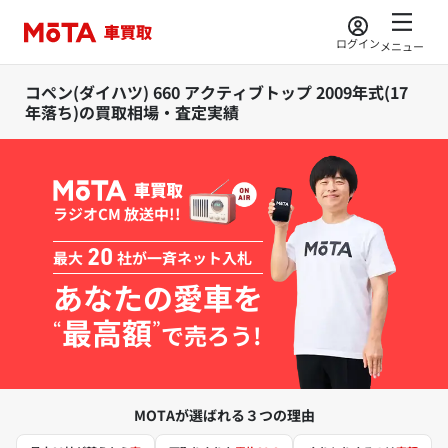
ログイン
メニュー
コペン(ダイハツ) 660 アクティブトップ 2009年式(17
年落ち)の買取相場・査定実績
ラジオCM 放送中!!
最大
20
社が一斉ネット入札
あなたの愛車を
最高額
“
”
で売ろう!
MOTAが選ばれる３つの理由