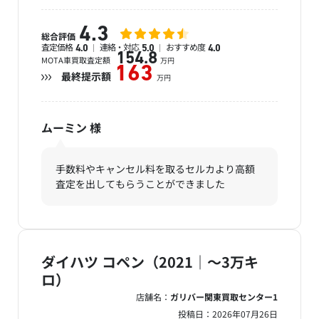
4.3
総合評価
査定価格
連絡・対応
おすすめ度
4.0
5.0
4.0
154.8
MOTA車買取査定額
万円
163
最終提示額
万円
ムーミン
様
手数料やキャンセル料を取るセルカより高額
査定を出してもらうことができました
ダイハツ コペン（2021｜～3万キ
ロ）
店舗名：
ガリバー関東買取センター1
投稿日：
2026年07月26日