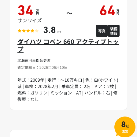
34
64
万
万
～
円
円
サンワイズ
装備
3.8
写真
情報
PT
ダイハツ コペン 660 アクティブトッ
プ
北海道河東郡音更町
査定依頼日：2026年06月10日
年式：2009年 | 走行：～10万キロ | 色：白(ホワイト)
系 | 車検：2028年2月 | 乗車定員： 2名 | ドア： 2枚 |
燃料：ガソリン | ミッション：AT | ハンドル：右 | 修
復歴：なし
8
社
査定