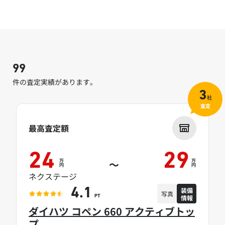
99
件の査定実績があります。
3
社
査定
最高査定額
24
29
万
万
～
円
円
ネクステージ
装備
4.1
写真
情報
PT
ダイハツ コペン 660 アクティブトッ
プ