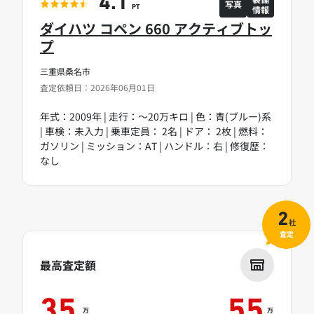
4.1
写真
情報
PT
ダイハツ コペン 660 アクティブトッ
プ
三重県桑名市
査定依頼日：2026年06月01日
年式：2009年 | 走行：～20万キロ | 色：青(ブルー)系
| 車検：未入力 | 乗車定員： 2名 | ドア： 2枚 | 燃料：
ガソリン | ミッション：AT | ハンドル：右 | 修復歴：
なし
2
社
査定
最高査定額
35
55
万
万