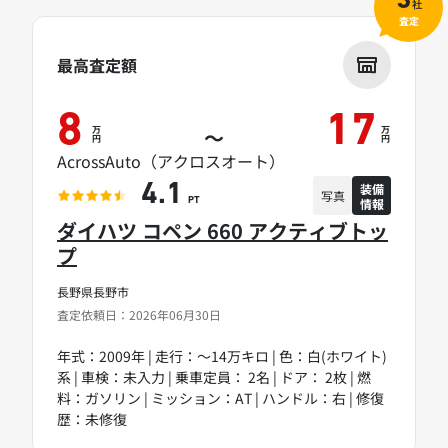
3
社
査定
最高査定額
8
17
万
万
～
円
円
AcrossAuto（アクロスオート）
装備
4.1
写真
情報
PT
ダイハツ コペン 660 アクティブトッ
プ
長野県長野市
査定依頼日：2026年06月30日
年式：2009年 | 走行：～14万キロ | 色：白(ホワイト)
系 | 車検：未入力 | 乗車定員： 2名 | ドア： 2枚 | 燃
料：ガソリン | ミッション：AT | ハンドル：右 | 修復
歴：未修復