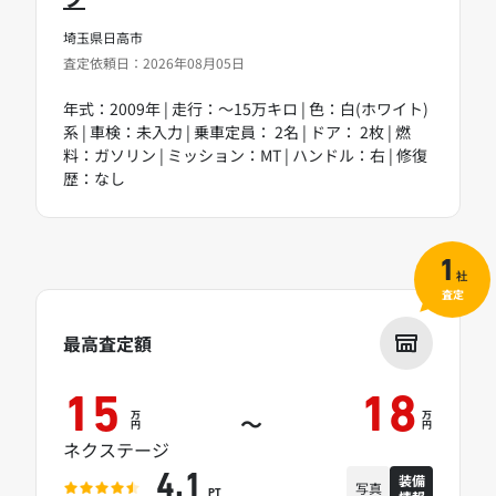
埼玉県日高市
査定依頼日：2026年08月05日
年式：2009年 | 走行：～15万キロ | 色：白(ホワイト)
系 | 車検：未入力 | 乗車定員： 2名 | ドア： 2枚 | 燃
料：ガソリン | ミッション：MT | ハンドル：右 | 修復
歴：なし
1
社
査定
最高査定額
15
18
万
万
～
円
円
ネクステージ
装備
4.1
写真
PT