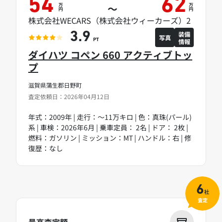
54
62
万
万
～
円
円
株式会社WECARS（株式会社ウィーカーズ）2
装備
3.9
写真
情報
PT
ダイハツ コペン 660 アクティブトッ
プ
滋賀県蒲生郡日野町
査定依頼日：2026年04月12日
年式：2009年 | 走行：～11万キロ | 色：真珠(パール)
系 | 車検：2026年6月 | 乗車定員： 2名 | ドア： 2枚 |
燃料：ガソリン | ミッション：MT | ハンドル：右 | 修
復歴：なし
6
社
査定