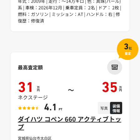
年式：2009年 | 走行：～14万キロ | 色：真珠(パール)
系 | 車検：2026年12月 | 乗車定員： 2名 | ドア： 2枚 |
燃料：ガソリン | ミッション：AT | ハンドル：右 | 修
復歴：修復済
3
社
査定
最高査定額
31
35
万
万
～
円
円
ネクステージ
装備
4.1
写真
情報
PT
ダイハツ コペン 660 アクティブトッ
プ
宮城県仙台市太白区