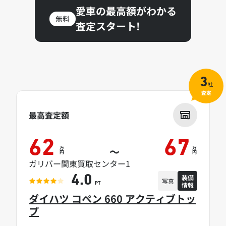
愛車の最高額がわかる
無料
査定スタート!
3
社
査定
最高査定額
62
67
万
万
～
円
円
ガリバー関東買取センター1
装備
4.0
写真
情報
PT
ダイハツ コペン 660 アクティブトッ
プ