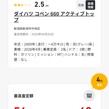
装備
2.5
写真
情報
PT
ダイハツ コペン 660 アクティブトッ
プ
新潟県新潟市中央区
査定依頼日：2026年04月26日
年式：2009年 | 走行：～6万キロ | 色：灰(グレー)系 |
車検：2028年4月 | 乗車定員： 2名 | ドア： 2枚 | 燃
料：ガソリン | ミッション：MT | ハンドル：右 | 修復
歴：なし
4
社
査定
最高査定額