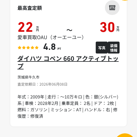
最高査定額
22
30
万
万
～
円
円
愛車買取OAU（オーエーユー）
装備
4.8
写真
情報
PT
ダイハツ コペン 660 アクティブトッ
プ
茨城県牛久市
査定依頼日：2026年06月08日
年式：2009年 | 走行：～10万キロ | 色：銀(シルバー)
系 | 車検：2028年2月 | 乗車定員： 2名 | ドア： 2枚 |
燃料：ガソリン | ミッション：AT | ハンドル：右 | 修
復歴：修復済