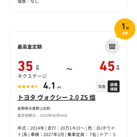
復歴：なし
1
社
査定
最高査定額
35
45
万
万
～
円
円
ネクステージ
装備
4.1
写真
情報
PT
トヨタ ヴォクシー 2.0 ZS 煌
長野県木曽郡上松町
査定依頼日：2026年08月04日
年式：2014年 | 走行：20万1キロ～ | 色：白(ホワイ
ト)系 | 車検：2027年2月 | 乗車定員： 7名 | ドア： 5