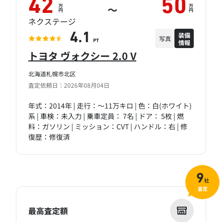
42
50
万
万
～
円
円
ネクステージ
装備
4.1
写真
情報
PT
トヨタ ヴォクシー 2.0 V
北海道札幌市北区
査定依頼日：2026年08月04日
年式：2014年 | 走行：～11万キロ | 色：白(ホワイト)
系 | 車検：未入力 | 乗車定員： 7名 | ドア： 5枚 | 燃
料：ガソリン | ミッション：CVT | ハンドル：右 | 修
復歴：修復済
9
社
査定
最高査定額