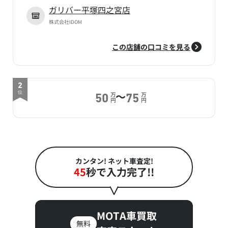
ガリバー平塚四之宮店
株式会社IDOM
この店舗の口コミを見る
2
～
位
万
万
50
75
円
円
カンタン! ネット車査定!
45
秒で入力完了!!
MOTA車買取
無料