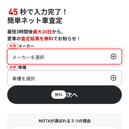
秒で入力完了！
45
簡単ネット車査定
最短3時間後
最大20社
から、
愛車の
査定結果を無料
でお知らせ！
メーカー
必須
メーカーを選択
車種
必須
車種を選択
次へ
無料
MOTAが選ばれる３つの理由