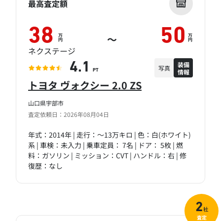
最高査定額
38
50
万
万
～
円
円
ネクステージ
装備
4.1
写真
情報
PT
トヨタ ヴォクシー 2.0 ZS
山口県宇部市
査定依頼日：2026年08月04日
年式：2014年 | 走行：～13万キロ | 色：白(ホワイト)
系 | 車検：未入力 | 乗車定員： 7名 | ドア： 5枚 | 燃
料：ガソリン | ミッション：CVT | ハンドル：右 | 修
復歴：なし
2
社
査定