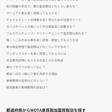
走行距離や年式で、車の査定額はどれくらい変わる？
マニュアル車は高く買取ってもらえる！
チャイルドシート仕様車を高く売るための注意ポイント
タバコやペットの臭いって中古車査定に影響する？
フルモデルチェンジ・マイナーチェンジで査定額は変わる？
傷・へこみのある車を高く評価・買取してもらう方法
車の板金修理で査定額はどれくらい下がるの？
ワンボックスカーを高く買取してもらうには
中古車売却時にもらえるお金とかかる税金
車のリサイクル料ってなに？
都会への引っ越しで車を売却する理由
車検費用の目安はどのくらい？
軽自動車の車検費用の目安は？
都道府県からMOTA車買取加盟買取店を探す