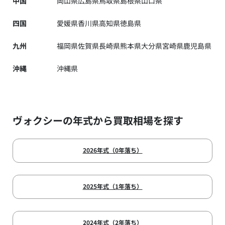
中国
岡山県
広島県
鳥取県
島根県
山口県
四国
愛媛県
香川県
高知県
徳島県
九州
福岡県
佐賀県
長崎県
熊本県
大分県
宮崎県
鹿児島県
沖縄
沖縄県
ヴォクシーの年式から買取相場を探す
2026年式（0年落ち）
2025年式（1年落ち）
2024年式（2年落ち）