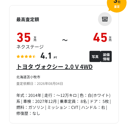
3
社
査定
最高査定額
35
45
万
万
～
円
円
ネクステージ
装備
4.1
写真
情報
PT
トヨタ ヴォクシー 2.0 V 4WD
北海道苫小牧市
査定依頼日：2026年08月04日
年式：2014年 | 走行：～12万キロ | 色：白(ホワイト)
系 | 車検：2027年12月 | 乗車定員： 8名 | ドア： 5枚 |
燃料：ガソリン | ミッション：CVT | ハンドル：右 |
修復歴：なし