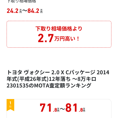
下取り相場価格
～
24.2
84.2
万
万
円
円
下取り相場価格より
2.7
万円高い！
トヨタ ヴォクシー 2.0 X Cパッケージ 2014
年式(平成26年式)12年落ち ～8万キロ
2301535のMOTA査定額ランキング
1
71
81
～
位
万
万
.8
.8
円
円