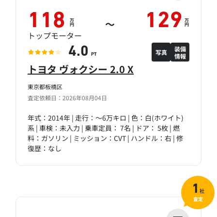
118
129
万
万
～
円
円
トップモーター
装備
4.0
写真
情報
PT
トヨタ ヴォクシー 2.0 X
東京都板橋区
査定依頼日：2026年08月04日
年式：2014年 | 走行：～6万キロ | 色：白(ホワイト)
系 | 車検：未入力 | 乗車定員： 7名 | ドア： 5枚 | 燃
料：ガソリン | ミッション：CVT | ハンドル：右 | 修
復歴：なし
1
社
査定