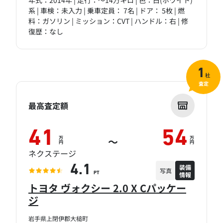
年式：2014年 | 走行：～14万キロ | 色：白(ホワイト)
系 | 車検：未入力 | 乗車定員： 7名 | ドア： 5枚 | 燃
料：ガソリン | ミッション：CVT | ハンドル：右 | 修
復歴：なし
1
社
査定
最高査定額
41
54
万
万
～
円
円
ネクステージ
装備
4.1
写真
情報
PT
トヨタ ヴォクシー 2.0 X Cパッケー
ジ
岩手県上閉伊郡大槌町