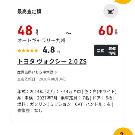
最高査定額
48
60
万
万
～
円
円
オートギャラリー九州
装備
4.8
写真
情報
PT
トヨタ ヴォクシー 2.0 ZS
鹿児島県いちき串木野市
査定依頼日：2026年08月04日
年式：2014年 | 走行：～14万キロ | 色：白(ホワイト)
系 | 車検：2027年7月 | 乗車定員： 7名 | ドア： 5枚 |
燃料：ガソリン | ミッション：CVT | ハンドル：右 |
修復歴：なし