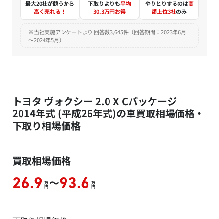
最大20社が競うから
下取りよりも
平均
やりとりするのは
高
高く売れる！
30.3万円お得
額上位3社
のみ
※当社実施アンケートより 回答数3,645件（回答期間：2023年6月
～2024年5月）
トヨタ ヴォクシー 2.0 X Cパッケージ
2014年式 (平成26年式)の車買取相場価格・
下取り相場価格
買取相場価格
～
26.9
93.6
万
万
円
円