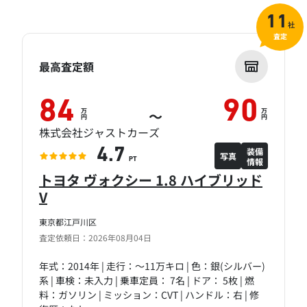
11
社
査定
最高査定額
84
90
万
万
～
円
円
株式会社ジャストカーズ
装備
4.7
写真
情報
PT
トヨタ ヴォクシー 1.8 ハイブリッド
V
東京都江戸川区
査定依頼日：2026年08月04日
年式：2014年 | 走行：～11万キロ | 色：銀(シルバー)
系 | 車検：未入力 | 乗車定員： 7名 | ドア： 5枚 | 燃
料：ガソリン | ミッション：CVT | ハンドル：右 | 修