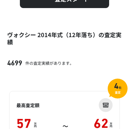
ヴォクシー 2014年式（12年落ち）の査定実
績
件の査定実績があります。
4699
4
社
査定
最高査定額
57
62
万
万
～
円
円