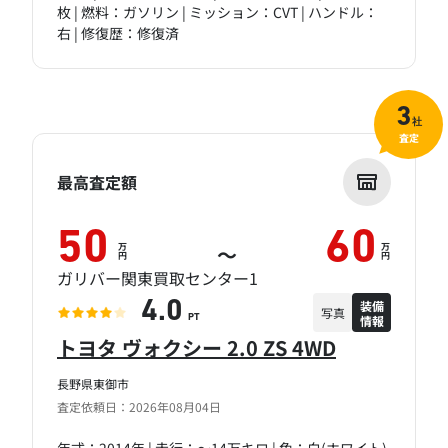
枚 | 燃料：ガソリン | ミッション：CVT | ハンドル：
右 | 修復歴：修復済
3
社
査定
最高査定額
50
60
万
万
～
円
円
ガリバー関東買取センター1
装備
4.0
写真
情報
PT
トヨタ ヴォクシー 2.0 ZS 4WD
長野県東御市
査定依頼日：2026年08月04日