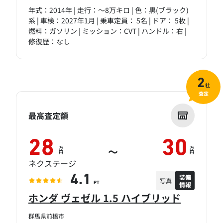
年式：2014年 | 走行：～8万キロ | 色：黒(ブラック)
系 | 車検：2027年1月 | 乗車定員： 5名 | ドア： 5枚 |
燃料：ガソリン | ミッション：CVT | ハンドル：右 |
修復歴：なし
2
社
査定
最高査定額
28
30
万
万
～
円
円
ネクステージ
装備
4.1
写真
情報
PT
ホンダ ヴェゼル 1.5 ハイブリッド
群馬県前橋市