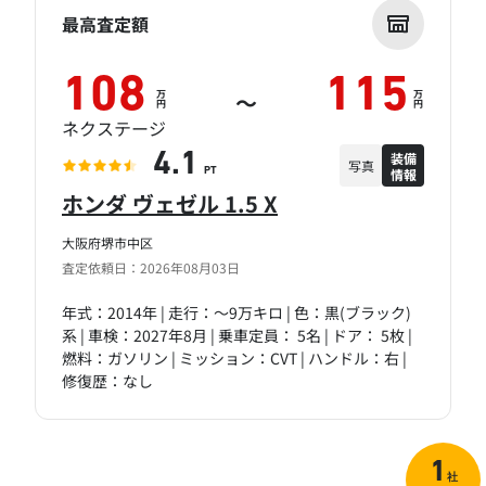
最高査定額
108
115
万
万
～
円
円
ネクステージ
装備
4.1
写真
情報
PT
ホンダ ヴェゼル 1.5 X
大阪府堺市中区
査定依頼日：2026年08月03日
年式：2014年 | 走行：～9万キロ | 色：黒(ブラック)
系 | 車検：2027年8月 | 乗車定員： 5名 | ドア： 5枚 |
燃料：ガソリン | ミッション：CVT | ハンドル：右 |
修復歴：なし
1
社