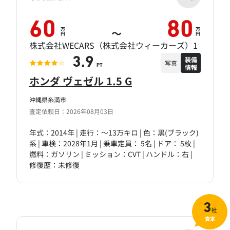
60
80
万
万
～
円
円
株式会社WECARS（株式会社ウィーカーズ）1
装備
3.9
写真
情報
PT
ホンダ ヴェゼル 1.5 G
沖縄県糸満市
査定依頼日：2026年08月03日
年式：2014年 | 走行：～13万キロ | 色：黒(ブラック)
系 | 車検：2028年1月 | 乗車定員： 5名 | ドア： 5枚 |
燃料：ガソリン | ミッション：CVT | ハンドル：右 |
修復歴：未修復
3
社
査定