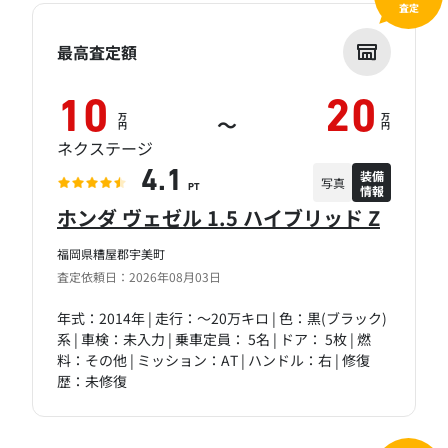
査定
最高査定額
10
20
万
万
～
円
円
ネクステージ
装備
4.1
写真
情報
PT
ホンダ ヴェゼル 1.5 ハイブリッド Z
福岡県糟屋郡宇美町
査定依頼日：2026年08月03日
年式：2014年 | 走行：～20万キロ | 色：黒(ブラック)
系 | 車検：未入力 | 乗車定員： 5名 | ドア： 5枚 | 燃
料：その他 | ミッション：AT | ハンドル：右 | 修復
歴：未修復