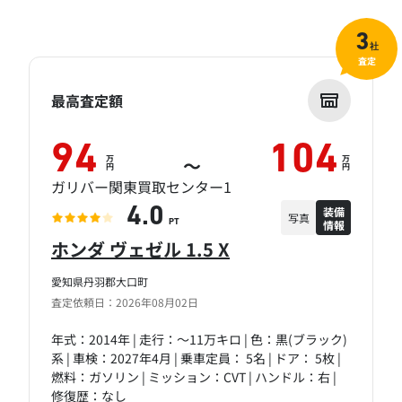
3
社
査定
最高査定額
94
104
万
万
～
円
円
ガリバー関東買取センター1
装備
4.0
写真
情報
PT
ホンダ ヴェゼル 1.5 X
愛知県丹羽郡大口町
査定依頼日：2026年08月02日
年式：2014年 | 走行：～11万キロ | 色：黒(ブラック)
系 | 車検：2027年4月 | 乗車定員： 5名 | ドア： 5枚 |
燃料：ガソリン | ミッション：CVT | ハンドル：右 |
修復歴：なし