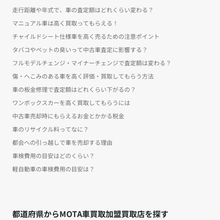
走行距離や年式で、車の査定額はどれくらい変わる？
マニュアル車は高く買取ってもらえる！
チャイルドシート仕様車を高く売るための注意ポイント
タバコやペットの臭いって中古車査定に影響する？
フルモデルチェンジ・マイナーチェンジで査定額は変わる？
傷・へこみのある車を高く評価・買取してもらう方法
車の板金修理で査定額はどれくらい下がるの？
ワンボックスカーを高く買取してもらうには
中古車売却時にもらえるお金とかかる税金
車のリサイクル料ってなに？
都会への引っ越しで車を売却する理由
車検費用の目安はどのくらい？
軽自動車の車検費用の目安は？
都道府県からMOTA車買取加盟買取店を探す