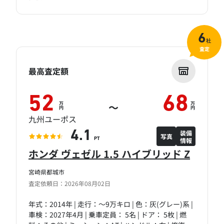
6
社
査定
最高査定額
52
68
万
万
～
円
円
九州ユーポス
装備
4.1
写真
情報
PT
ホンダ ヴェゼル 1.5 ハイブリッド Z
宮崎県都城市
査定依頼日：2026年08月02日
年式：2014年 | 走行：～9万キロ | 色：灰(グレー)系 |
車検：2027年4月 | 乗車定員： 5名 | ドア： 5枚 | 燃