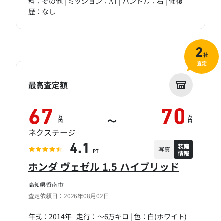
料：その他 | ミッション：AT | ハンドル：右 | 修復
歴：なし
2
社
査定
最高査定額
67
70
万
万
～
円
円
ネクステージ
装備
4.1
写真
情報
PT
ホンダ ヴェゼル 1.5 ハイブリッド
高知県香南市
査定依頼日：2026年08月02日
年式：2014年 | 走行：～6万キロ | 色：白(ホワイト)