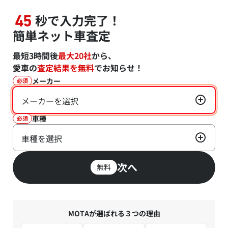
秒で入力完了！
45
簡単ネット車査定
最短3時間後
最大20社
から、
愛車の
査定結果を無料
でお知らせ！
メーカー
必須
メーカーを選択
車種
必須
車種を選択
次へ
無料
MOTAが選ばれる３つの理由