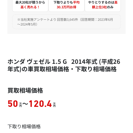
最大20社が競うから
下取りよりも
平均
やりとりするのは
高
高く売れる！
30.3万円お得
額上位3社
のみ
※当社実施アンケートより 回答数3,645件（回答期間：2023年6月
～2024年5月）
ホンダ ヴェゼル 1.5 G 2014年式 (平成26
年式)の車買取相場価格・下取り相場価格
買取相場価格
～
50
120.4
万
万
円
円
下取り相場価格