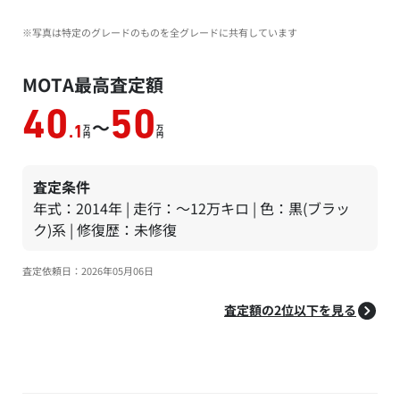
※写真は特定のグレードのものを全グレードに共有しています
MOTA最高査定額
40
50
～
万
万
.1
円
円
査定条件
年式：2014年 | 走行：～12万キロ | 色：黒(ブラッ
ク)系 | 修復歴：未修復
査定依頼日：2026年05月06日
査定額の2位以下を見る