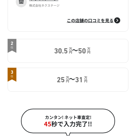
株式会社ネクステージ
この店舗の口コミを見る
2
～
位
万
万
30.5
50
円
円
3
～
位
万
万
25
31
円
円
カンタン! ネット車査定!
45
秒で入力完了!!