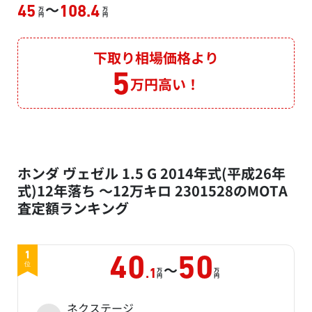
～
45
108.4
万
万
円
円
下取り相場価格より
5
万円高い！
ホンダ ヴェゼル 1.5 G 2014年式(平成26年
式)12年落ち ～12万キロ 2301528のMOTA
査定額ランキング
1
40
50
～
位
万
万
.1
円
円
ネクステージ