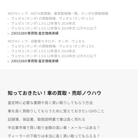
MOTAトップ
MOTA車買取
車買取相場一覧
ホンダの買取相場
ヴェゼル (ホンダ) の買取相場
ヴェゼル (ホンダ) 1.5 G
ヴェゼル (ホンダ) 1.5 G 12年落ち 2014年式
ヴェゼル (ホンダ) 1.5 G 12年落ち 2014年式 12万キロ以下
2301528の車買取 査定価格実績
MOTAトップ
自動車カタログ
ホンダ
ヴェゼル
ヴェゼル (ホンダ) の買取相場
ヴェゼル (ホンダ) 1.5 G
ヴェゼル (ホンダ) 1.5 G 12年落ち 2014年式
ヴェゼル (ホンダ) 1.5 G 12年落ち 2014年式 12万キロ以下
2301528の車買取 査定価格実績
知っておきたい！車の買取・売却ノウハウ
査定時に必要な書類や高く買い取りしてもらう方法
車を高く買取りしてもらうために覚えておきたい10のこと
記録簿、保証書、取扱説明書で車は高く売れる
中古車市場で買い取り金額の高い車・メーカーはある？
ディーラーの下取りは本当に高く買い取ってもらえる？