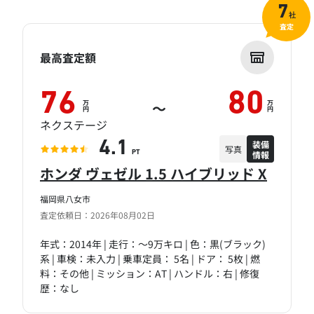
7
社
査定
最高査定額
76
80
万
万
～
円
円
ネクステージ
装備
4.1
写真
情報
PT
ホンダ ヴェゼル 1.5 ハイブリッド X
福岡県八女市
査定依頼日：2026年08月02日
年式：2014年 | 走行：～9万キロ | 色：黒(ブラック)
系 | 車検：未入力 | 乗車定員： 5名 | ドア： 5枚 | 燃
料：その他 | ミッション：AT | ハンドル：右 | 修復
歴：なし