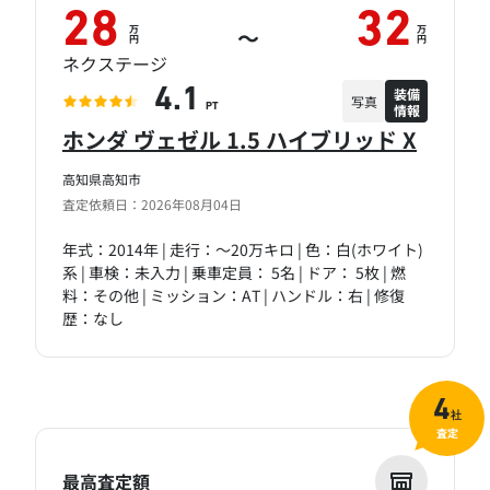
28
32
万
万
～
円
円
ネクステージ
装備
4.1
写真
情報
PT
ホンダ ヴェゼル 1.5 ハイブリッド X
高知県高知市
査定依頼日：2026年08月04日
年式：2014年 | 走行：～20万キロ | 色：白(ホワイト)
系 | 車検：未入力 | 乗車定員： 5名 | ドア： 5枚 | 燃
料：その他 | ミッション：AT | ハンドル：右 | 修復
歴：なし
4
社
査定
最高査定額