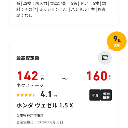
系 | 車検：未入力 | 乗車定員： 5名 | ドア： 5枚 | 燃
料：その他 | ミッション：AT | ハンドル：右 | 修復
歴：なし
9
社
査定
最高査定額
142
160
万
万
～
円
円
ネクステージ
装備
4.1
写真
情報
PT
ホンダ ヴェゼル 1.5 X
兵庫県神戸市灘区
査定依頼日：2026年08月02日