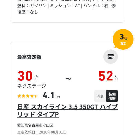
燃料：ガソリン | ミッション：AT | ハンドル：右 | 修
復歴：なし
3
社
査定
最高査定額
30
52
万
万
～
円
円
ネクステージ
装備
4.1
写真
情報
PT
日産 スカイライン 3.5 350GT ハイブ
リッド タイプP
愛知県名古屋市守山区
査定依頼日：2026年08月01日