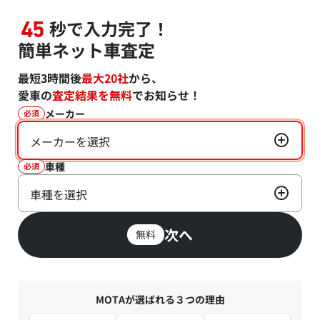
秒で入力完了！
45
簡単ネット車査定
最短3時間後
最大20社
から、
愛車の
査定結果を無料
でお知らせ！
メーカー
必須
メーカーを選択
車種
必須
車種を選択
次へ
無料
MOTAが選ばれる３つの理由