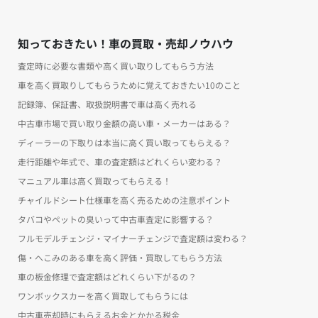
知っておきたい！車の買取・売却ノウハウ
査定時に必要な書類や高く買い取りしてもらう方法
車を高く買取りしてもらうために覚えておきたい10のこと
記録簿、保証書、取扱説明書で車は高く売れる
中古車市場で買い取り金額の高い車・メーカーはある？
ディーラーの下取りは本当に高く買い取ってもらえる？
走行距離や年式で、車の査定額はどれくらい変わる？
マニュアル車は高く買取ってもらえる！
チャイルドシート仕様車を高く売るための注意ポイント
タバコやペットの臭いって中古車査定に影響する？
フルモデルチェンジ・マイナーチェンジで査定額は変わる？
傷・へこみのある車を高く評価・買取してもらう方法
車の板金修理で査定額はどれくらい下がるの？
ワンボックスカーを高く買取してもらうには
中古車売却時にもらえるお金とかかる税金