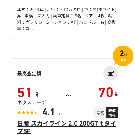
年式：2014年 | 走行：～13万キロ | 色：白(ホワイト)
系 | 車検：未入力 | 乗車定員： 5名 | ドア： 4枚 | 燃
料：ガソリン | ミッション：AT | ハンドル：右 | 修復
歴：なし
2
社
査定
最高査定額
51
70
万
万
～
円
円
ネクステージ
装備
4.1
写真
情報
PT
日産 スカイライン 2.0 200GT-t タイ
プSP