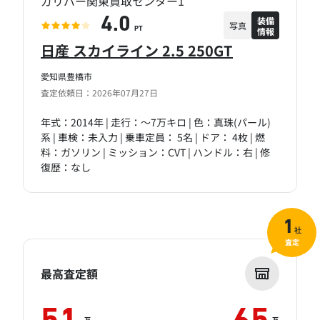
ガリバー関東買取センター1
装備
4.0
写真
情報
PT
日産 スカイライン 2.5 250GT
愛知県豊橋市
査定依頼日：2026年07月27日
年式：2014年 | 走行：～7万キロ | 色：真珠(パール)
系 | 車検：未入力 | 乗車定員： 5名 | ドア： 4枚 | 燃
料：ガソリン | ミッション：CVT | ハンドル：右 | 修
復歴：なし
1
社
査定
最高査定額
万
万