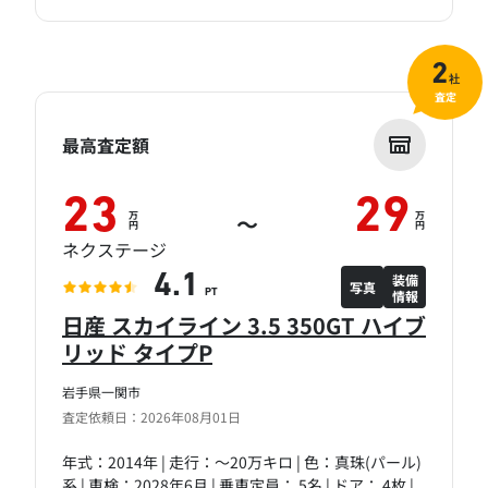
2
社
査定
最高査定額
23
29
万
万
～
円
円
ネクステージ
装備
4.1
写真
情報
PT
日産 スカイライン 3.5 350GT ハイブ
リッド タイプP
岩手県一関市
査定依頼日：2026年08月01日
年式：2014年 | 走行：～20万キロ | 色：真珠(パール)
系 | 車検：2028年6月 | 乗車定員： 5名 | ドア： 4枚 |