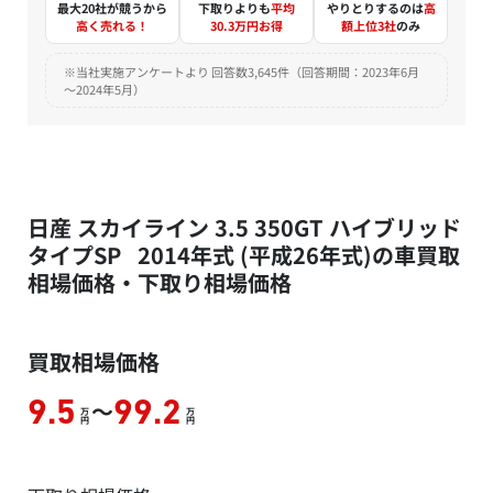
最大20社が競うから
下取りよりも
平均
やりとりするのは
高
高く売れる！
30.3万円お得
額上位3社
のみ
※当社実施アンケートより 回答数3,645件（回答期間：2023年6月
～2024年5月）
日産 スカイライン 3.5 350GT ハイブリッド
タイプSP 2014年式 (平成26年式)の車買取
相場価格・下取り相場価格
買取相場価格
～
9.5
99.2
万
万
円
円