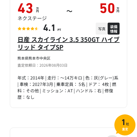
43
50
万
万
～
円
円
ネクステージ
装備
4.1
写真
情報
PT
日産 スカイライン 3.5 350GT ハイブ
リッド タイプSP
熊本県熊本市中央区
査定依頼日：2026年08月03日
年式：2014年 | 走行：～14万キロ | 色：灰(グレー)系
| 車検：2027年3月 | 乗車定員： 5名 | ドア： 4枚 | 燃
料：その他 | ミッション：AT | ハンドル：右 | 修復
歴：なし
1
社
査定