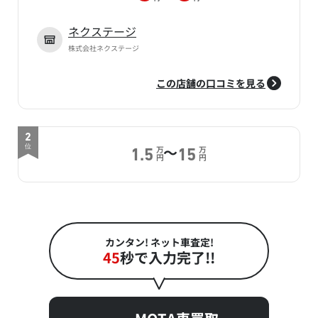
ネクステージ
株式会社ネクステージ
この店舗の口コミを見る
2
～
位
万
万
1.5
15
円
円
カンタン! ネット車査定!
45
秒で入力完了!!