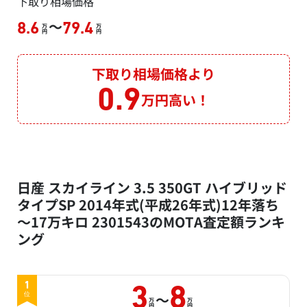
下取り相場価格
～
8.6
79.4
万
万
円
円
下取り相場価格より
0.9
万円高い！
日産 スカイライン 3.5 350GT ハイブリッド
タイプSP 2014年式(平成26年式)12年落ち
～17万キロ 2301543のMOTA査定額ランキ
ング
1
3
8
～
位
万
万
円
円