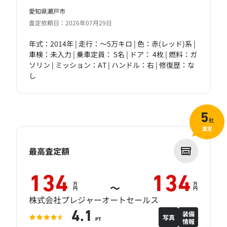
愛知県瀬戸市
査定依頼日：2026年07月29日
年式：2014年 | 走行：～5万キロ | 色：赤(レッド)系 |
車検：未入力 | 乗車定員： 5名 | ドア： 4枚 | 燃料：ガ
ソリン | ミッション：AT | ハンドル：右 | 修復歴：な
し
5
社
査定
最高査定額
134
134
万
万
～
円
円
株式会社プレジャーオートセールス
装備
4.1
写真
情報
PT