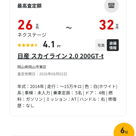
最高査定額
26
32
万
万
～
円
円
ネクステージ
装備
4.1
写真
情報
PT
日産 スカイライン 2.0 200GT-t
岡山県岡山市東区
査定依頼日：2026年08月02日
年式：2014年 | 走行：～15万キロ | 色：白(ホワイト)
系 | 車検：未入力 | 乗車定員： 5名 | ドア： 4枚 | 燃
料：ガソリン | ミッション：AT | ハンドル：右 | 修復
歴：なし
6
社