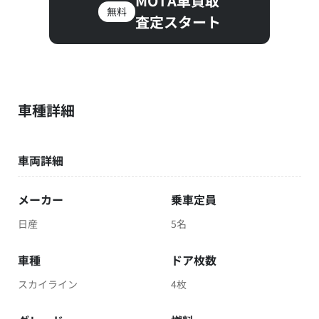
MOTA車買取
無料
査定スタート
車種詳細
車両詳細
メーカー
乗車定員
日産
5名
車種
ドア枚数
スカイライン
4枚