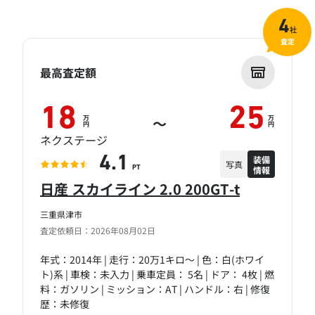
4
社
査定
最高査定額
18
25
万
万
～
円
円
ネクステージ
装備
4.1
写真
情報
PT
日産 スカイライン 2.0 200GT-t
三重県津市
査定依頼日：2026年08月02日
年式：2014年 | 走行：20万1キロ～ | 色：白(ホワイ
ト)系 | 車検：未入力 | 乗車定員： 5名 | ドア： 4枚 | 燃
料：ガソリン | ミッション：AT | ハンドル：右 | 修復
歴：未修復