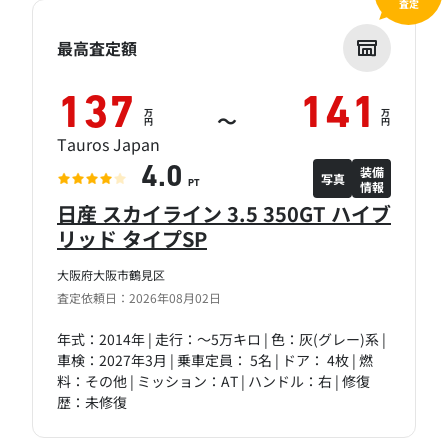
査定
最高査定額
137
141
万
万
～
円
円
Tauros Japan
装備
4.0
写真
情報
PT
日産 スカイライン 3.5 350GT ハイブ
リッド タイプSP
大阪府大阪市鶴見区
査定依頼日：2026年08月02日
年式：2014年 | 走行：～5万キロ | 色：灰(グレー)系 |
車検：2027年3月 | 乗車定員： 5名 | ドア： 4枚 | 燃
料：その他 | ミッション：AT | ハンドル：右 | 修復
歴：未修復