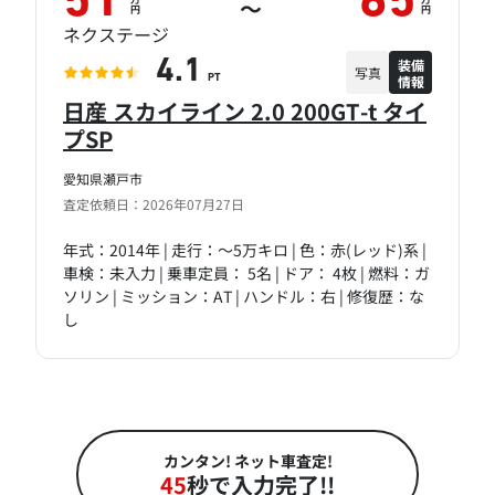
51
65
～
円
円
ネクステージ
装備
4.1
写真
情報
PT
日産 スカイライン 2.0 200GT-t タイ
プSP
愛知県瀬戸市
査定依頼日：2026年07月27日
年式：2014年 | 走行：～5万キロ | 色：赤(レッド)系 |
車検：未入力 | 乗車定員： 5名 | ドア： 4枚 | 燃料：ガ
ソリン | ミッション：AT | ハンドル：右 | 修復歴：な
し
カンタン! ネット車査定!
45
秒で入力完了!!