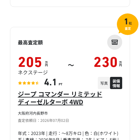
1
社
査定
最高査定額
205
230
万
万
～
円
円
ネクステージ
装備
4.1
写真
情報
PT
ジープ コマンダー リミテッド
ディーゼルターボ 4WD
大阪府河内長野市
査定依頼日：2026年07月02日
年式：2023年 | 走行：～8万キロ | 色：白(ホワイト)
系 | 車検：2026年9月 | 乗車定員： 7名 | ドア： 5枚 |