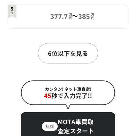
5
～
位
万
万
377.7
385
円
円
6
～
位
万
万
376.3
388
円
円
6位以下を見る
7
～
位
万
万
373
390
円
円
カンタン! ネット車査定!
45
秒で入力完了!!
8
～
位
万
万
365.1
381.1
円
円
MOTA車買取
無料
査定スタート