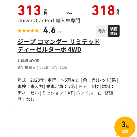
313
318
万
万
～
円
円
Univers Car Port 輸入車専門
装備
4.6
写真
情報
PT
ジープ コマンダー リミテッド
ディーゼルターボ 4WD
兵庫県西宮市
査定依頼日：2026年07月12日
年式：2023年 | 走行：～5万キロ | 色：赤(レッド)系 |
車検：未入力 | 乗車定員： 7名 | ドア： 5枚 | 燃料：
ディーゼル | ミッション：AT | ハンドル：右 | 修復
歴：なし
3
社
査定