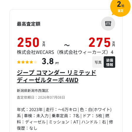
2
社
査定
最高査定額
250
275
万
万
～
円
円
株式会社WECARS（株式会社ウィーカーズ）4
装備
3.8
写真
情報
PT
ジープ コマンダー リミテッド
ディーゼルターボ 4WD
新潟県新潟市西蒲区
査定依頼日：2026年07月08日
年式：2023年 | 走行：～6万キロ | 色：白(ホワイト)
系 | 車検：未入力 | 乗車定員： 7名 | ドア： 5枚 | 燃
料：ディーゼル | ミッション：AT | ハンドル：右 | 修
復歴：なし