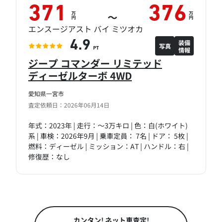
371
376
万
万
～
円
円
エンスージアスト バイ ミツオカ
装備
4.9
写真
情報
PT
ジープ コマンダー リミテッド
ディーゼルターボ 4WD
愛知県一宮市
査定依頼日：2026年06月14日
年式：2023年 | 走行：～3万キロ | 色：白(ホワイト)
系 | 車検：2026年9月 | 乗車定員： 7名 | ドア： 5枚 |
燃料：ディーゼル | ミッション：AT | ハンドル：右 |
修復歴：なし
カンタン! ネット車査定!