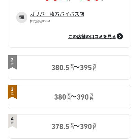
ガリバー枚方バイパス店
株式会社IDOM
この店舗の口コミを見る
2
～
位
万
万
380.5
395
円
円
3
～
位
万
万
380
390
円
円
4
～
位
万
万
378.5
390
円
円