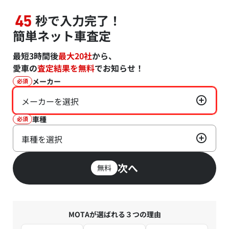
秒で入力完了！
45
簡単ネット車査定
最短3時間後
最大20社
から、
愛車の
査定結果を無料
でお知らせ！
メーカー
必須
メーカーを選択
車種
必須
車種を選択
次へ
無料
MOTAが選ばれる３つの理由