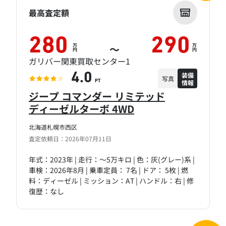
最高査定額
280
290
万
万
～
円
円
ガリバー関東買取センター1
装備
4.0
写真
情報
PT
ジープ コマンダー リミテッド
ディーゼルターボ 4WD
北海道札幌市西区
査定依頼日：2026年07月11日
年式：2023年 | 走行：～5万キロ | 色：灰(グレー)系 |
車検：2026年8月 | 乗車定員： 7名 | ドア： 5枚 | 燃
料：ディーゼル | ミッション：AT | ハンドル：右 | 修
復歴：なし