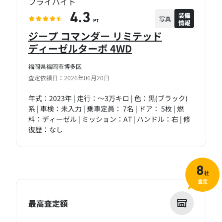
フライハイト
装備
4.3
写真
情報
PT
ジープ コマンダー リミテッド
ディーゼルターボ 4WD
福岡県福岡市博多区
査定依頼日：2026年06月20日
年式：2023年 | 走行：～3万キロ | 色：黒(ブラック)
系 | 車検：未入力 | 乗車定員： 7名 | ドア： 5枚 | 燃
料：ディーゼル | ミッション：AT | ハンドル：右 | 修
復歴：なし
8
社
査定
最高査定額