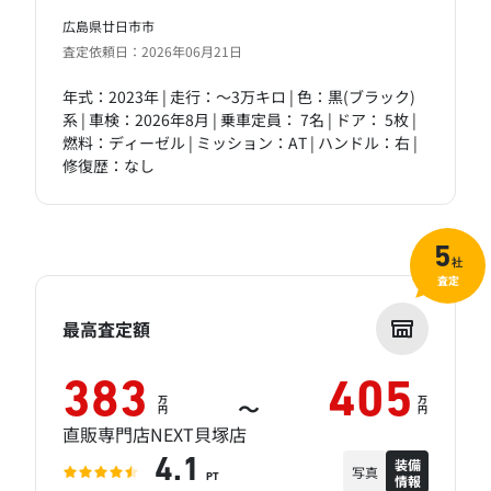
広島県廿日市市
査定依頼日：2026年06月21日
年式：2023年 | 走行：～3万キロ | 色：黒(ブラック)
系 | 車検：2026年8月 | 乗車定員： 7名 | ドア： 5枚 |
燃料：ディーゼル | ミッション：AT | ハンドル：右 |
修復歴：なし
5
社
査定
最高査定額
383
405
万
万
～
円
円
直販専門店NEXT貝塚店
装備
4.1
写真
情報
PT