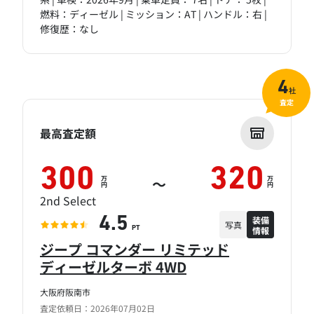
燃料：ディーゼル | ミッション：AT | ハンドル：右 |
修復歴：なし
4
社
査定
最高査定額
300
320
万
万
～
円
円
2nd Select
装備
4.5
写真
情報
PT
ジープ コマンダー リミテッド
ディーゼルターボ 4WD
大阪府阪南市
査定依頼日：2026年07月02日