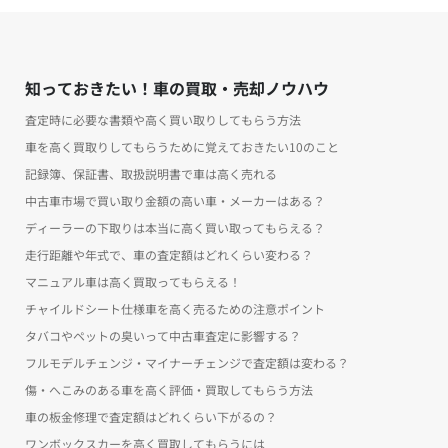
知っておきたい！車の買取・売却ノウハウ
査定時に必要な書類や高く買い取りしてもらう方法
車を高く買取りしてもらうために覚えておきたい10のこと
記録簿、保証書、取扱説明書で車は高く売れる
中古車市場で買い取り金額の高い車・メーカーはある？
ディーラーの下取りは本当に高く買い取ってもらえる？
走行距離や年式で、車の査定額はどれくらい変わる？
マニュアル車は高く買取ってもらえる！
チャイルドシート仕様車を高く売るための注意ポイント
タバコやペットの臭いって中古車査定に影響する？
フルモデルチェンジ・マイナーチェンジで査定額は変わる？
傷・へこみのある車を高く評価・買取してもらう方法
車の板金修理で査定額はどれくらい下がるの？
ワンボックスカーを高く買取してもらうには