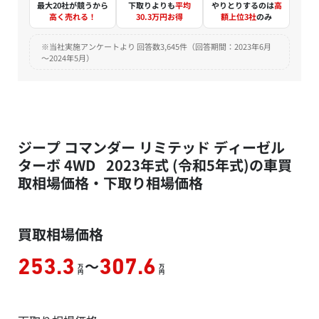
最大20社が競うから
下取りよりも
平均
やりとりするのは
高
高く売れる！
30.3万円お得
額上位3社
のみ
※当社実施アンケートより 回答数3,645件（回答期間：2023年6月
～2024年5月）
ジープ コマンダー リミテッド ディーゼル
ターボ 4WD 2023年式 (令和5年式)の車買
取相場価格・下取り相場価格
買取相場価格
～
253.3
307.6
万
万
円
円