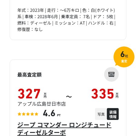
年式：2023年 | 走行：～6万キロ | 色：白(ホワイト)
系 | 車検：2028年6月 | 乗車定員： 7名 | ドア： 5枚 |
燃料：ディーゼル | ミッション：AT | ハンドル：右 |
修復歴：なし
6
社
査定
最高査定額
327
335
万
万
～
円
円
アップル広島廿日市店
装備
4.6
写真
情報
PT
ジープ コマンダー ロンジチュード
ディーゼルターボ