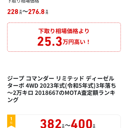
下取り相場価格
～
228
276.8
万
万
円
円
下取り相場価格より
25.3
万円高い！
ジープ コマンダー リミテッド ディーゼル
ターボ 4WD 2023年式(令和5年式)3年落ち
～2万キロ 2018667のMOTA査定額ランキ
ング
1
382
400
～
位
万
万
円
円