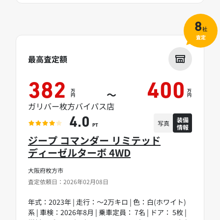
8
社
査定
最高査定額
382
400
万
万
～
円
円
ガリバー枚方バイパス店
装備
4.0
写真
情報
PT
ジープ コマンダー リミテッド
ディーゼルターボ 4WD
大阪府枚方市
査定依頼日：2026年02月08日
年式：2023年 | 走行：～2万キロ | 色：白(ホワイト)
系 | 車検：2026年8月 | 乗車定員： 7名 | ドア： 5枚 |