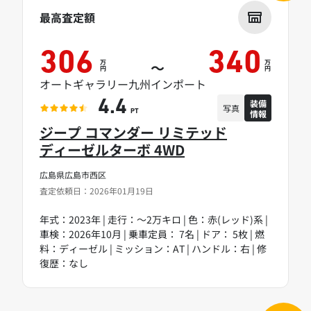
最高査定額
306
340
万
万
～
円
円
オートギャラリー九州インポート
装備
4.4
写真
情報
PT
ジープ コマンダー リミテッド
ディーゼルターボ 4WD
広島県広島市西区
査定依頼日：2026年01月19日
年式：2023年 | 走行：～2万キロ | 色：赤(レッド)系 |
車検：2026年10月 | 乗車定員： 7名 | ドア： 5枚 | 燃
料：ディーゼル | ミッション：AT | ハンドル：右 | 修
復歴：なし