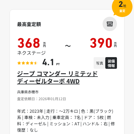
2
社
査定
最高査定額
368
390
万
万
～
円
円
ネクステージ
装備
4.1
写真
情報
PT
ジープ コマンダー リミテッド
ディーゼルターボ 4WD
兵庫県赤穂市
査定依頼日：2026年01月12日
年式：2023年 | 走行：～2万キロ | 色：黒(ブラック)
系 | 車検：未入力 | 乗車定員： 7名 | ドア： 5枚 | 燃
料：ディーゼル | ミッション：AT | ハンドル：右 | 修
復歴：なし