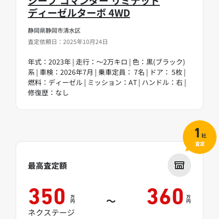
ジープ コマンダー リミテッド
ディーゼルターボ 4WD
静岡県静岡市清水区
査定依頼日：2025年10月24日
年式：2023年 | 走行：～2万キロ | 色：黒(ブラック)
系 | 車検：2026年7月 | 乗車定員： 7名 | ドア： 5枚 |
燃料：ディーゼル | ミッション：AT | ハンドル：右 |
修復歴：なし
1
社
査定
最高査定額
350
360
万
万
～
円
円
ネクステージ