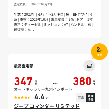
査定依頼日：2026年04月23日
年式：2023年 | 走行：～2万キロ | 色：白(ホワイト)
系 | 車検：2026年10月 | 乗車定員： 7名 | ドア： 5枚 |
燃料：ディーゼル | ミッション：AT | ハンドル：右 |
修復歴：なし
2
社
査定
最高査定額
347
380
万
万
～
円
円
オートギャラリー九州インポート
装備
4.4
写真
情報
PT
ジープ コマンダー リミテッド