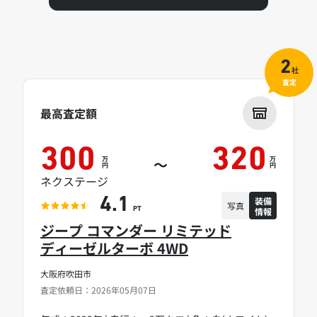
2
社
査定
最高査定額
300
320
万
万
～
円
円
ネクステージ
装備
4.1
写真
情報
PT
ジープ コマンダー リミテッド
ディーゼルターボ 4WD
大阪府吹田市
査定依頼日：2026年05月07日