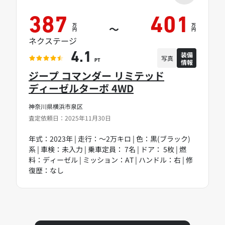
387
401
万
万
～
円
円
ネクステージ
装備
4.1
写真
情報
PT
ジープ コマンダー リミテッド
ディーゼルターボ 4WD
神奈川県横浜市泉区
査定依頼日：2025年11月30日
年式：2023年 | 走行：～2万キロ | 色：黒(ブラック)
系 | 車検：未入力 | 乗車定員： 7名 | ドア： 5枚 | 燃
料：ディーゼル | ミッション：AT | ハンドル：右 | 修
復歴：なし