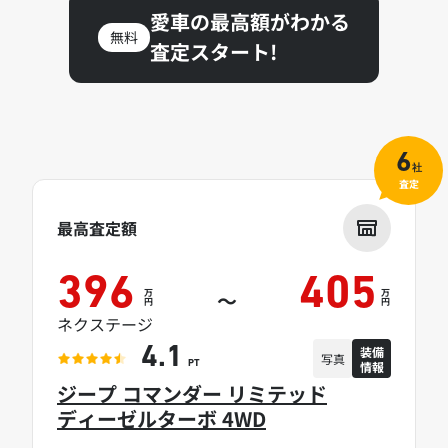
愛車の最高額がわかる
無料
査定スタート!
6
社
査定
最高査定額
396
405
万
万
～
円
円
ネクステージ
装備
4.1
写真
情報
PT
ジープ コマンダー リミテッド
ディーゼルターボ 4WD