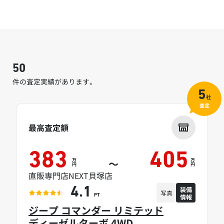
50
件の査定実績があります。
5
社
査定
最高査定額
383
405
万
万
～
円
円
直販専門店NEXT貝塚店
装備
4.1
写真
情報
PT
ジープ コマンダー リミテッド
ディーゼルターボ 4WD