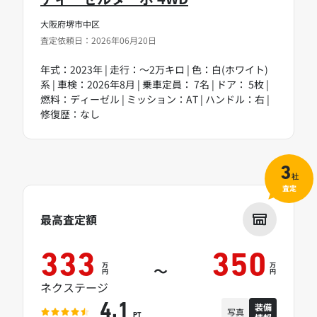
大阪府堺市中区
査定依頼日：2026年06月20日
年式：2023年 | 走行：～2万キロ | 色：白(ホワイト)
系 | 車検：2026年8月 | 乗車定員： 7名 | ドア： 5枚 |
燃料：ディーゼル | ミッション：AT | ハンドル：右 |
修復歴：なし
3
社
査定
最高査定額
333
350
万
万
～
円
円
ネクステージ
装備
4.1
写真
PT