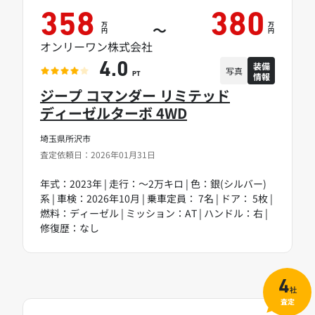
358
380
万
万
～
円
円
オンリーワン株式会社
装備
4.0
写真
情報
PT
ジープ コマンダー リミテッド
ディーゼルターボ 4WD
埼玉県所沢市
査定依頼日：2026年01月31日
年式：2023年 | 走行：～2万キロ | 色：銀(シルバー)
系 | 車検：2026年10月 | 乗車定員： 7名 | ドア： 5枚 |
燃料：ディーゼル | ミッション：AT | ハンドル：右 |
修復歴：なし
4
社
査定