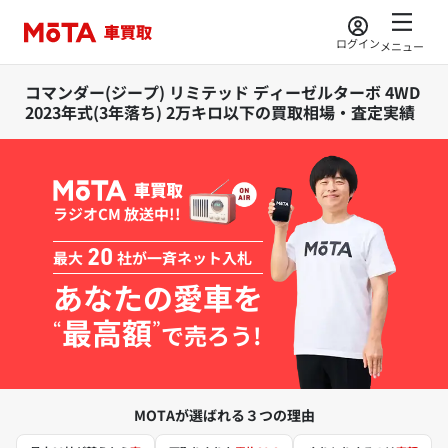
ログイン
メニュー
コマンダー(ジープ) リミテッド ディーゼルターボ 4WD
2023年式(3年落ち) 2万キロ以下の買取相場・査定実績
ラジオCM 放送中!!
最大
20
社が一斉ネット入札
あなたの愛車を
最高額
“
”
で売ろう!
MOTAが選ばれる３つの理由