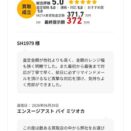
5.0
総合評価
買取
査定価格
連絡・対応
おすすめ度
5.0
5.0
成立
5.0
371.7
MOTA車買取査定額
万円
372
最終提示額
万円
SH1979
様
査定金額が他社よりも高く、金額のレンジ幅
も狭く明瞭でした。また最初から最後まで対
応が丁寧で早く、前日に必ずリマインドメー
ルを頂けるなど真摯な対応を頂け、気持ちよ
く売却ができました。
返信日： 2026年06月30日
エンスージアスト バイ ミツオカ
この度は数ある買取店の中から弊社をお選び