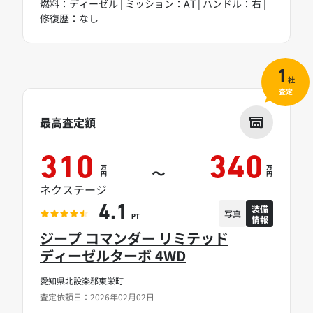
燃料：ディーゼル | ミッション：AT | ハンドル：右 |
修復歴：なし
1
社
査定
最高査定額
310
340
万
万
～
円
円
ネクステージ
装備
4.1
写真
情報
PT
ジープ コマンダー リミテッド
ディーゼルターボ 4WD
愛知県北設楽郡東栄町
査定依頼日：2026年02月02日