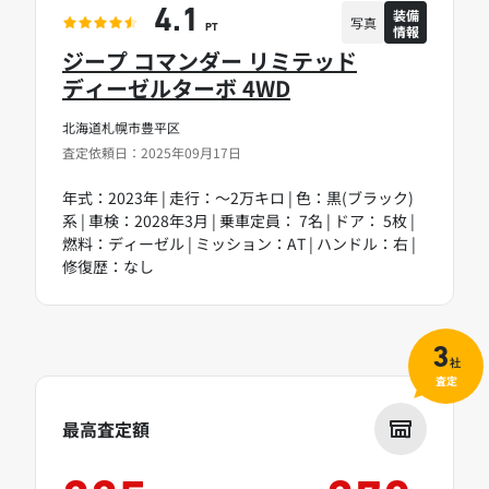
装備
4.1
写真
情報
PT
ジープ コマンダー リミテッド
ディーゼルターボ 4WD
北海道札幌市豊平区
査定依頼日：2025年09月17日
年式：2023年 | 走行：～2万キロ | 色：黒(ブラック)
系 | 車検：2028年3月 | 乗車定員： 7名 | ドア： 5枚 |
燃料：ディーゼル | ミッション：AT | ハンドル：右 |
修復歴：なし
3
社
査定
最高査定額