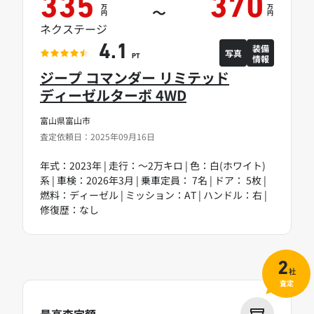
335
370
万
万
～
円
円
ネクステージ
装備
4.1
写真
情報
PT
ジープ コマンダー リミテッド
ディーゼルターボ 4WD
富山県富山市
査定依頼日：2025年09月16日
年式：2023年 | 走行：～2万キロ | 色：白(ホワイト)
系 | 車検：2026年3月 | 乗車定員： 7名 | ドア： 5枚 |
燃料：ディーゼル | ミッション：AT | ハンドル：右 |
修復歴：なし
2
社
査定