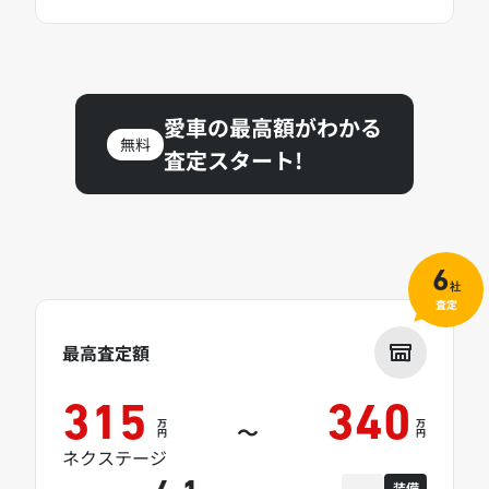
愛車の最高額がわかる
無料
査定スタート!
6
社
査定
最高査定額
315
340
万
万
～
円
円
ネクステージ
装備