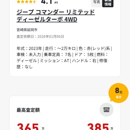
4.1
写真
情報
PT
ジープ コマンダー リミテッド
ディーゼルターボ 4WD
宮崎県延岡市
査定依頼日：2026年01月06日
年式：2023年 | 走行：～2万キロ | 色：赤(レッド)系 |
車検：未入力 | 乗車定員： 7名 | ドア： 5枚 | 燃料：
ディーゼル | ミッション：AT | ハンドル：右 | 修復
歴：なし
8
社
査定
最高査定額
365
385
万
万