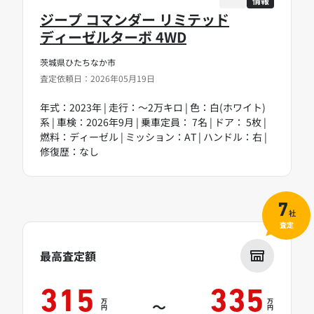
情報
ジープ コマンダー リミテッド
ディーゼルターボ 4WD
茨城県ひたちなか市
査定依頼日：2026年05月19日
年式：2023年 | 走行：～2万キロ | 色：白(ホワイト)
系 | 車検：2026年9月 | 乗車定員： 7名 | ドア： 5枚 |
燃料：ディーゼル | ミッション：AT | ハンドル：右 |
修復歴：なし
7
社
査定
最高査定額
315
335
万
万
～
円
円