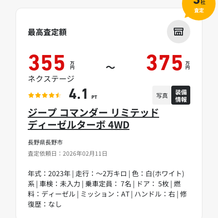
3
社
査定
最高査定額
355
375
万
万
～
円
円
ネクステージ
装備
4.1
写真
情報
PT
ジープ コマンダー リミテッド
ディーゼルターボ 4WD
長野県長野市
査定依頼日：2026年02月11日
年式：2023年 | 走行：～2万キロ | 色：白(ホワイト)
系 | 車検：未入力 | 乗車定員： 7名 | ドア： 5枚 | 燃
料：ディーゼル | ミッション：AT | ハンドル：右 | 修
復歴：なし