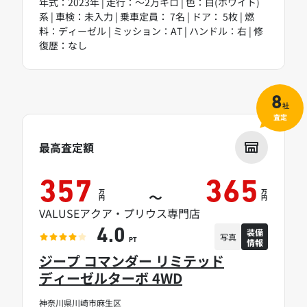
年式：2023年 | 走行：～2万キロ | 色：白(ホワイト)
系 | 車検：未入力 | 乗車定員： 7名 | ドア： 5枚 | 燃
料：ディーゼル | ミッション：AT | ハンドル：右 | 修
復歴：なし
8
社
査定
最高査定額
357
365
万
万
～
円
円
VALUSEアクア・プリウス専門店
装備
4.0
写真
情報
PT
ジープ コマンダー リミテッド
ディーゼルターボ 4WD
神奈川県川崎市麻生区