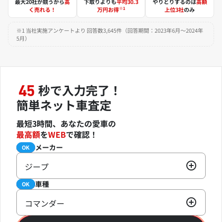
最大20社が競うから
高
下取りよりも
平均30.3
やりとりするのは
高額
※1
く売れる！
万円お得
上位3社
のみ
※1 当社実施アンケートより 回答数3,645件（回答期間：2023年6月～2024年
5月）
秒で入力完了！
45
簡単ネット車査定
最短3時間、あなたの愛車の
最高額
を
WEB
で確認！
メーカー
必須
OK
ジープ
車種
必須
OK
コマンダー