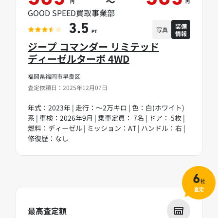
～
円
円
GOOD SPEED買取事業部
装備
3.5
写真
情報
PT
ジープ コマンダー リミテッド
ディーゼルターボ 4WD
福岡県福岡市早良区
査定依頼日：2025年12月07日
年式：2023年 | 走行：～2万キロ | 色：白(ホワイト)
系 | 車検：2026年9月 | 乗車定員： 7名 | ドア： 5枚 |
燃料：ディーゼル | ミッション：AT | ハンドル：右 |
修復歴：なし
6
社
査定
最高査定額