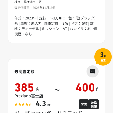
神奈川県横浜市中区
査定依頼日：2025年11月19日
年式：2023年 | 走行：～2万キロ | 色：黒(ブラック)
系 | 車検：未入力 | 乗車定員： 7名 | ドア： 5枚 | 燃
料：ディーゼル | ミッション：AT | ハンドル：右 | 修
復歴：なし
3
社
査定
最高査定額
385
400
万
万
～
円
円
Preziano富士店
装備
4.3
写真
情報
PT