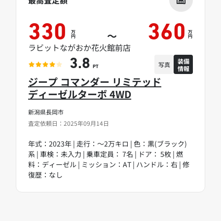
最高査定額
330
360
万
万
～
円
円
ラビットながおか花火館前店
装備
3.8
写真
情報
PT
ジープ コマンダー リミテッド
ディーゼルターボ 4WD
新潟県長岡市
査定依頼日：2025年09月14日
年式：2023年 | 走行：～2万キロ | 色：黒(ブラック)
系 | 車検：未入力 | 乗車定員： 7名 | ドア： 5枚 | 燃
料：ディーゼル | ミッション：AT | ハンドル：右 | 修
復歴：なし