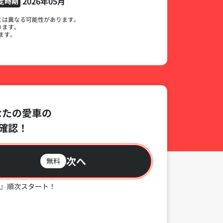
2026年05月
定時期
とは異なる可能性があります。
ります。
ます。
なたの愛車の
確認！
次へ
無料
』順次スタート！