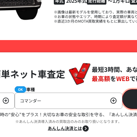
2025年式
～1万キロ
年式
走行距離
査
※画像は最新モデルを使用しており、実際の車両
※お車の状態やエリア、時期により査定額が異な
※直近3か月のMOTA買取実績をもとに算出してい
最短3時間、あ
簡単ネット車査定
最高額
を
WEB
で
車種
必須
OK
コマンダー
時の“安心”をプラス！
大切なお車の安全な取引を守る、『あんしん決済
※あんしん決済導入済みの買取店のみのお取り扱いとなります。
あんしん決済とは