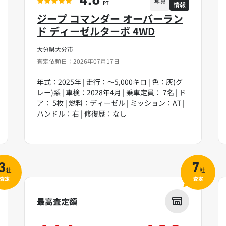
4.6
写真
情報
PT
ジープ コマンダー オーバーラン
ド ディーゼルターボ 4WD
大分県大分市
査定依頼日：2026年07月17日
年式：2025年 | 走行：～5,000キロ | 色：灰(グ
レー)系 | 車検：2028年4月 | 乗車定員： 7名 | ド
ア： 5枚 | 燃料：ディーゼル | ミッション：AT |
ハンドル：右 | 修復歴：なし
3
7
社
社
査定
査定
最高査定額