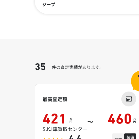
ジープ
35
件の査定実績があります。
最高査定額
421
460
万
万
～
円
円
S.K.I車買取センター
装備