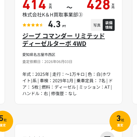
414
428
万
万
～
円
円
株式会社K＆H買取事業部③
装備
4.3
写真
情報
PT
ジープ コマンダー リミテッド
ディーゼルターボ 4WD
愛知県名古屋市西区
査定依頼日：2026年06月03日
年式：2025年 | 走行：～1万キロ | 色：白(ホワ
イト)系 | 車検：2029年1月 | 乗車定員： 7名 | ド
ア： 5枚 | 燃料：ディーゼル | ミッション：AT |
ハンドル：右 | 修復歴：なし
5
3
社
社
査定
査定