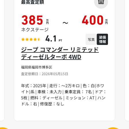
最高査定額
385
400
万
万
～
円
円
ネクステージ
装備
4.1
写真
情報
PT
ジープ コマンダー リミテッド
ディーゼルターボ 4WD
福岡県福岡市博多区
査定依頼日：2026年05月15日
年式：2025年 | 走行：～2万キロ | 色：白(ホワ
イト)系 | 車検：未入力 | 乗車定員： 7名 | ドア：
5枚 | 燃料：ディーゼル | ミッション：AT | ハン
ドル：右 | 修復歴：なし