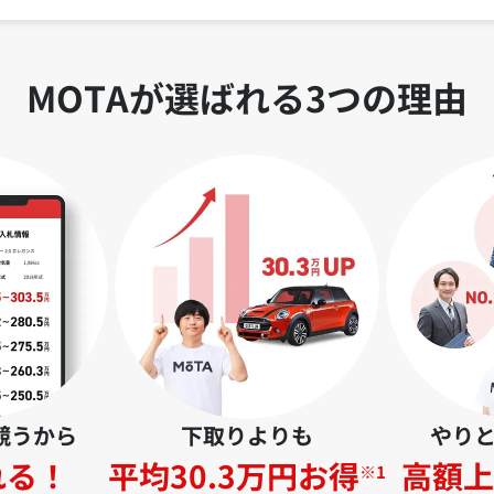
MOTAが選ばれる3つの理由
競うから
下取りよりも
やり
れる！
平均30.3万円お得
高額上
※1