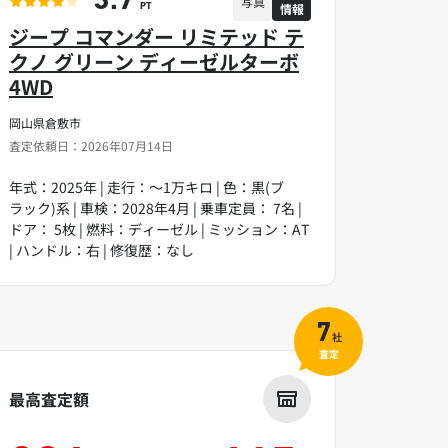
3.7
写真
情報
PT
ジープ コマンダー リミテッド テ
クノ グリーン ディーゼルターボ
4WD
岡山県倉敷市
査定依頼日：2026年07月14日
年式：2025年 | 走行：～1万キロ | 色：黒(ブ
ラック)系 | 車検：2028年4月 | 乗車定員： 7名 |
ドア： 5枚 | 燃料：ディーゼル | ミッション：AT
| ハンドル：右 | 修復歴：なし
7
社
査定
最高査定額