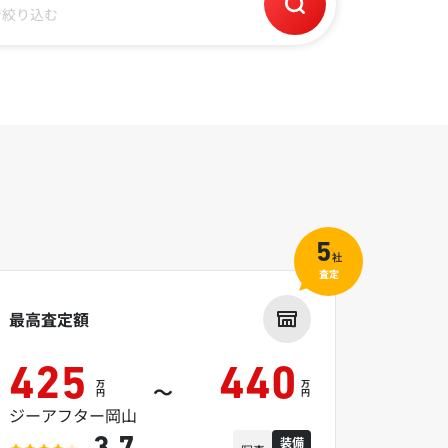
で絞り込む
5
社
査定
最高査定額
425
440
万
万
～
円
円
ジーアフター岡山
装備