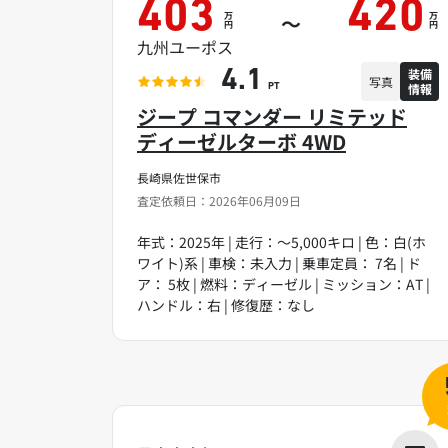
403
420
万
万
～
円
円
九州ユーポス
装備
4.1
写真
情報
PT
ジープ コマンダー リミテッド
ディーゼルターボ 4WD
長崎県佐世保市
査定依頼日：2026年06月09日
年式：2025年 | 走行：～5,000キロ | 色：白(ホ
ワイト)系 | 車検：未入力 | 乗車定員： 7名 | ド
ア： 5枚 | 燃料：ディーゼル | ミッション：AT |
ハンドル：右 | 修復歴：なし