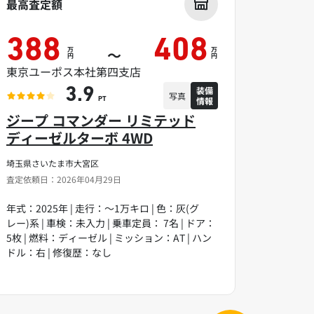
最高査定額
388
408
万
万
～
円
円
東京ユーポス本社第四支店
装備
3.9
写真
情報
PT
ジープ コマンダー リミテッド
ディーゼルターボ 4WD
埼玉県さいたま市大宮区
査定依頼日：2026年04月29日
年式：2025年 | 走行：～1万キロ | 色：灰(グ
レー)系 | 車検：未入力 | 乗車定員： 7名 | ドア：
5枚 | 燃料：ディーゼル | ミッション：AT | ハン
ドル：右 | 修復歴：なし