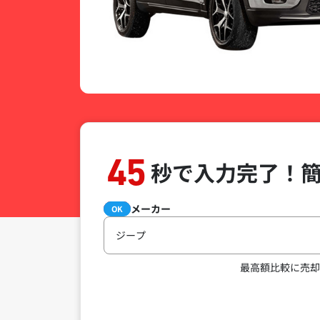
45
秒で入力完了！
メーカー
必須
OK
ジープ
最高額比較に売却