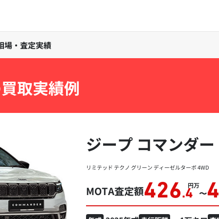
取相場・査定実績
の買取実績例
ジープ コマンダー
リミテッド テクノ グリーン ディーゼルターボ 4WD
426
万円
MOTA査定額
.4
〜