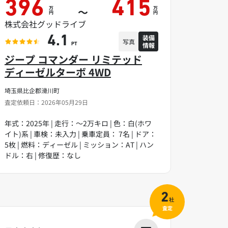
396
415
万
万
～
円
円
株式会社グッドライブ
装備
4.1
写真
情報
PT
ジープ コマンダー リミテッド
ディーゼルターボ 4WD
埼玉県比企郡滑川町
査定依頼日：2026年05月29日
年式：2025年 | 走行：～2万キロ | 色：白(ホワ
イト)系 | 車検：未入力 | 乗車定員： 7名 | ドア：
5枚 | 燃料：ディーゼル | ミッション：AT | ハン
ドル：右 | 修復歴：なし
2
社
査定