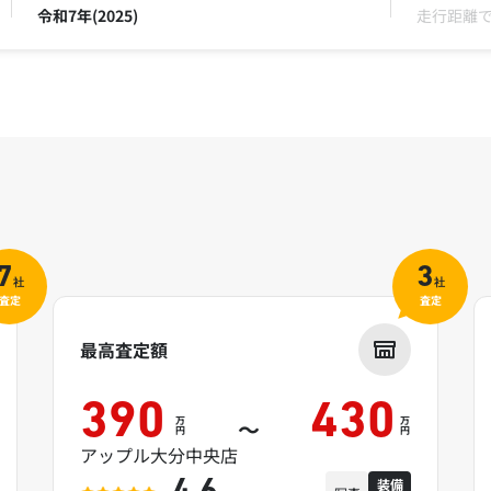
令和7年(2025)
走行距離
7
3
社
社
査定
査定
最高査定額
390
430
万
万
～
円
円
アップル大分中央店
装備