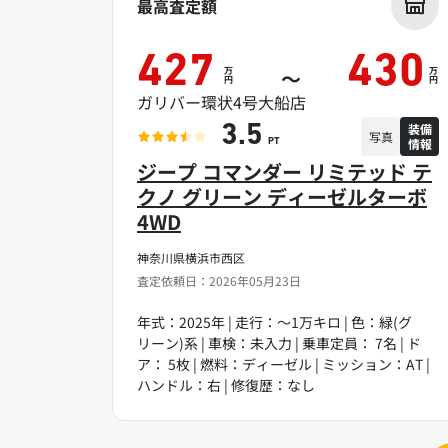
最高査定額
427
430
万
万
～
円
円
ガリバー環状4号大船店
装備
3.5
写真
情報
PT
ジープ コマンダー リミテッド テ
クノ グリーン ディーゼルターボ
4WD
神奈川県横浜市西区
査定依頼日：2026年05月23日
年式：2025年 | 走行：～1万キロ | 色：緑(グ
リーン)系 | 車検：未入力 | 乗車定員： 7名 | ド
ア： 5枚 | 燃料：ディーゼル | ミッション：AT |
ハンドル：右 | 修復歴：なし