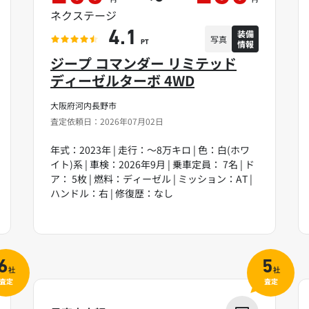
ネクステージ
装備
4.1
写真
情報
PT
ジープ コマンダー リミテッド
ディーゼルターボ 4WD
大阪府河内長野市
査定依頼日：2026年07月02日
年式：2023年 | 走行：～8万キロ | 色：白(ホワ
イト)系 | 車検：2026年9月 | 乗車定員： 7名 | ド
ア： 5枚 | 燃料：ディーゼル | ミッション：AT |
ハンドル：右 | 修復歴：なし
6
5
社
社
査定
査定