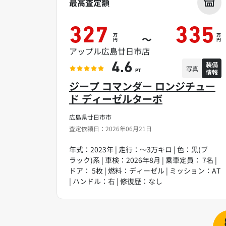
最高査定額
327
335
万
万
～
円
円
アップル広島廿日市店
装備
4.6
写真
情報
PT
ジープ コマンダー ロンジチュー
ド ディーゼルターボ
広島県廿日市市
査定依頼日：2026年06月21日
年式：2023年 | 走行：～3万キロ | 色：黒(ブ
ラック)系 | 車検：2026年8月 | 乗車定員： 7名 |
ドア： 5枚 | 燃料：ディーゼル | ミッション：AT
| ハンドル：右 | 修復歴：なし