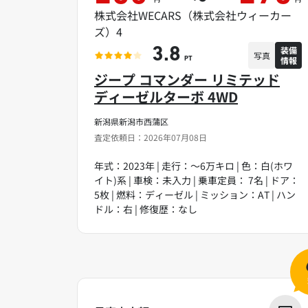
株式会社WECARS（株式会社ウィーカー
ズ）4
装備
3.8
写真
情報
PT
ジープ コマンダー リミテッド
ディーゼルターボ 4WD
新潟県新潟市西蒲区
査定依頼日：2026年07月08日
年式：2023年 | 走行：～6万キロ | 色：白(ホワ
イト)系 | 車検：未入力 | 乗車定員： 7名 | ドア：
5枚 | 燃料：ディーゼル | ミッション：AT | ハン
ドル：右 | 修復歴：なし