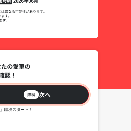
2026年06月
定時期
とは異なる可能性があります。
ります。
ます。
なたの愛車の
確認！
次へ
無料
』順次スタート！