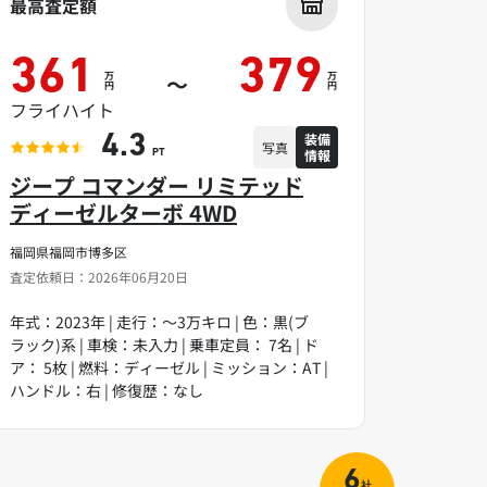
最高査定額
361
379
万
万
～
円
円
フライハイト
装備
4.3
写真
情報
PT
ジープ コマンダー リミテッド
ディーゼルターボ 4WD
福岡県福岡市博多区
査定依頼日：2026年06月20日
年式：2023年 | 走行：～3万キロ | 色：黒(ブ
ラック)系 | 車検：未入力 | 乗車定員： 7名 | ド
ア： 5枚 | 燃料：ディーゼル | ミッション：AT |
ハンドル：右 | 修復歴：なし
6
社