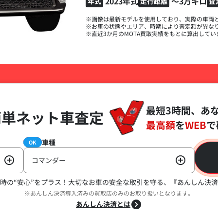
2023年式
～3万キロ
年式
走行距離
査
※画像は最新モデルを使用しており、実際の車両
※お車の状態やエリア、時期により査定額が異な
※直近3か月のMOTA買取実績をもとに算出してい
最短3時間、あ
簡単ネット車査定
最高額
を
WEB
で
車種
必須
OK
コマンダー
時の“安心”をプラス！
大切なお車の安全な取引を守る、『あんしん決済
※あんしん決済導入済みの買取店のみのお取り扱いとなります。
あんしん決済とは