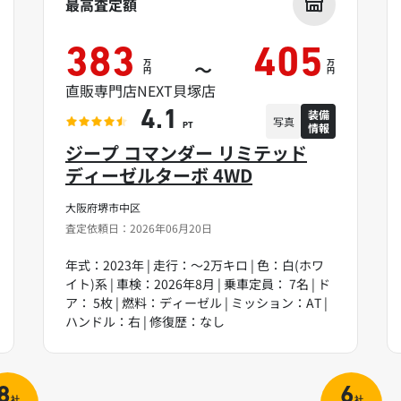
最高査定額
383
405
万
万
～
円
円
直販専門店NEXT貝塚店
装備
4.1
写真
情報
PT
ジープ コマンダー リミテッド
ディーゼルターボ 4WD
大阪府堺市中区
査定依頼日：2026年06月20日
年式：2023年 | 走行：～2万キロ | 色：白(ホワ
イト)系 | 車検：2026年8月 | 乗車定員： 7名 | ド
ア： 5枚 | 燃料：ディーゼル | ミッション：AT |
ハンドル：右 | 修復歴：なし
8
6
社
社