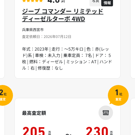
4.6
写真
情報
PT
ジープ コマンダー リミテッド
ディーゼルターボ 4WD
兵庫県西宮市
査定依頼日：2026年07月12日
年式：2023年 | 走行：～5万キロ | 色：赤(レッ
ド)系 | 車検：未入力 | 乗車定員： 7名 | ドア： 5
枚 | 燃料：ディーゼル | ミッション：AT | ハンド
ル：右 | 修復歴：なし
2
1
社
社
査定
査定
最高査定額
205
230
万
万
～
円
円