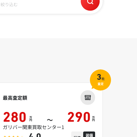
で絞り込む
3
社
査定
最高査定額
280
290
万
万
～
円
円
ガリバー関東買取センター1
装備