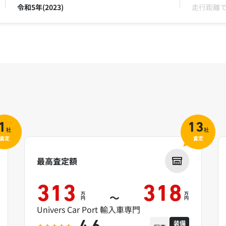
令和5年(2023)
走行距離
1
13
社
社
査定
査定
最高査定額
313
318
万
万
～
円
円
Univers Car Port 輸入車専門
装備