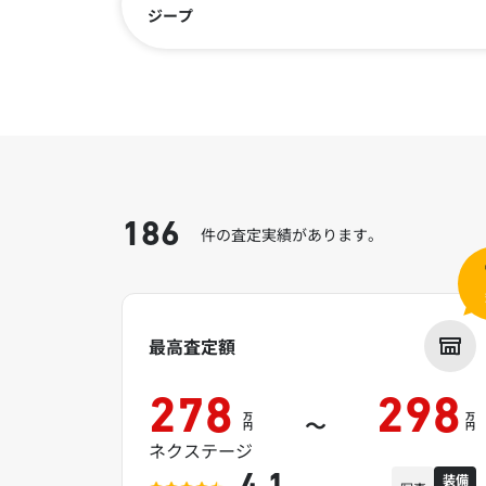
ジープ
186
件の査定実績があります。
最高査定額
278
298
万
万
～
円
円
ネクステージ
装備