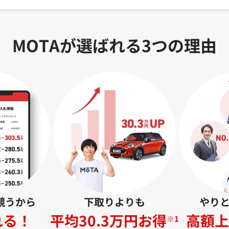
MOTAが選ばれる3つの理由
競うから
下取りよりも
やり
れる！
平均30.3万円お得
高額上
※1