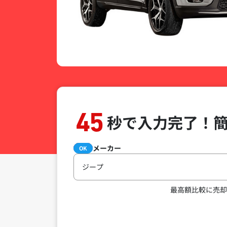
45
秒で入力完了！
メーカー
必須
OK
ジープ
最高額比較に売却