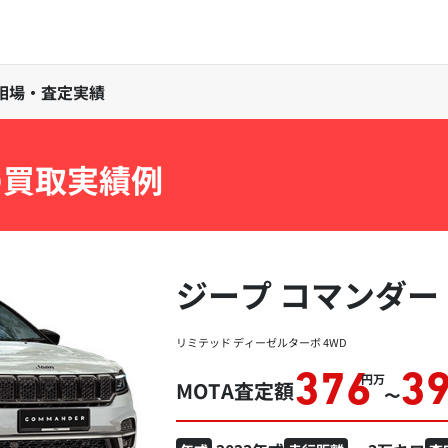
取相場・査定実績
の買取実績例
ジープ コマンダー
リミテッド ディーゼルターボ 4WD
376
3
万円
MOTA査定額
〜