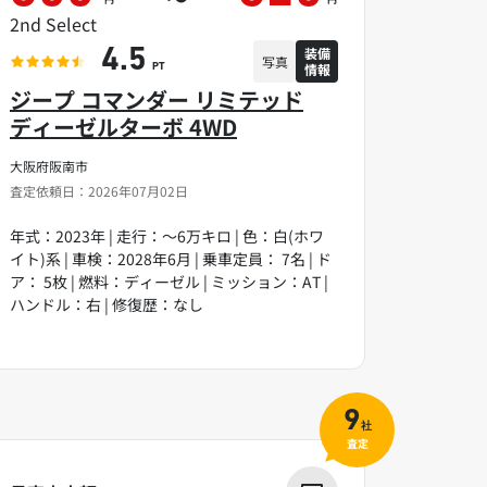
2nd Select
装備
4.5
写真
情報
PT
ジープ コマンダー リミテッド
ディーゼルターボ 4WD
大阪府阪南市
査定依頼日：2026年07月02日
年式：2023年 | 走行：～6万キロ | 色：白(ホワ
イト)系 | 車検：2028年6月 | 乗車定員： 7名 | ド
ア： 5枚 | 燃料：ディーゼル | ミッション：AT |
ハンドル：右 | 修復歴：なし
9
社
査定