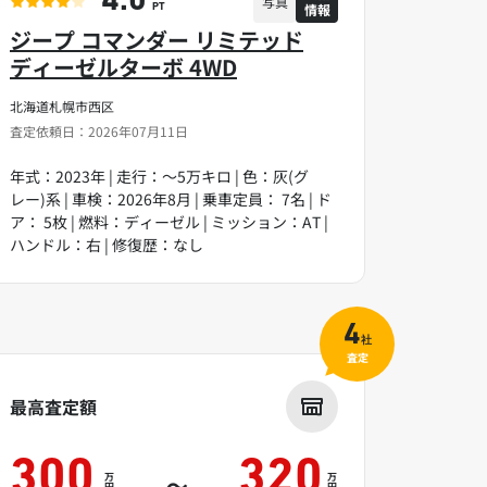
4.0
写真
情報
PT
ジープ コマンダー リミテッド
ディーゼルターボ 4WD
北海道札幌市西区
査定依頼日：2026年07月11日
年式：2023年 | 走行：～5万キロ | 色：灰(グ
レー)系 | 車検：2026年8月 | 乗車定員： 7名 | ド
ア： 5枚 | 燃料：ディーゼル | ミッション：AT |
ハンドル：右 | 修復歴：なし
4
社
査定
最高査定額
300
320
万
万
～
円
円