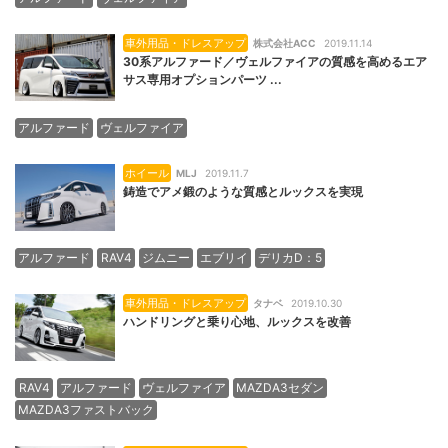
車外用品・ドレスアップ
株式会社ACC
2019.11.14
30系アルファード／ヴェルファイアの質感を高めるエア
サス専用オプションパーツ ...
アルファード
ヴェルファイア
ホイール
MLJ
2019.11.7
鋳造でアメ鍛のような質感とルックスを実現
アルファード
RAV4
ジムニー
エブリイ
デリカD：5
車外用品・ドレスアップ
タナベ
2019.10.30
ハンドリングと乗り心地、ルックスを改善
RAV4
アルファード
ヴェルファイア
MAZDA3セダン
MAZDA3ファストバック