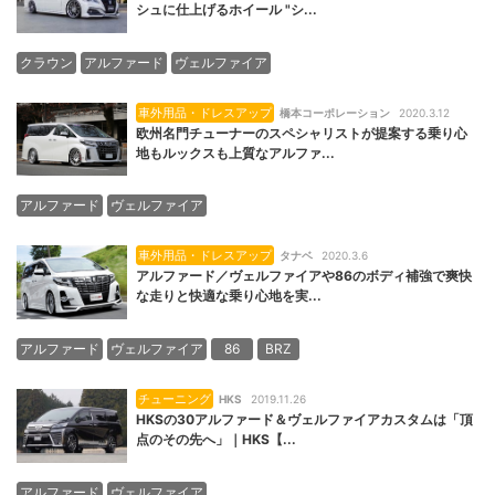
シュに仕上げるホイール "シ...
クラウン
アルファード
ヴェルファイア
車外用品・ドレスアップ
橋本コーポレーション
2020.3.12
欧州名門チューナーのスペシャリストが提案する乗り心
地もルックスも上質なアルファ...
アルファード
ヴェルファイア
車外用品・ドレスアップ
タナベ
2020.3.6
アルファード／ヴェルファイアや86のボディ補強で爽快
な走りと快適な乗り心地を実...
アルファード
ヴェルファイア
86
BRZ
チューニング
HKS
2019.11.26
HKSの30アルファード＆ヴェルファイアカスタムは「頂
点のその先へ」｜HKS【...
アルファード
ヴェルファイア