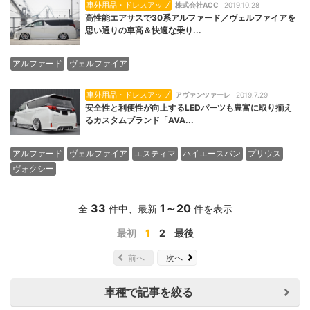
車外用品・ドレスアップ
株式会社ACC
2019.10.28
高性能エアサスで30系アルファード／ヴェルファイアを
思い通りの車高＆快適な乗り...
アルファード
ヴェルファイア
車外用品・ドレスアップ
アヴァンツァーレ
2019.7.29
安全性と利便性が向上するLEDパーツも豊富に取り揃え
るカスタムブランド「AVA...
アルファード
ヴェルファイア
エスティマ
ハイエースバン
プリウス
ヴォクシー
33
1
～
20
全
件中、最新
件を表示
最初
1
2
最後
前へ
次へ
車種で記事を絞る