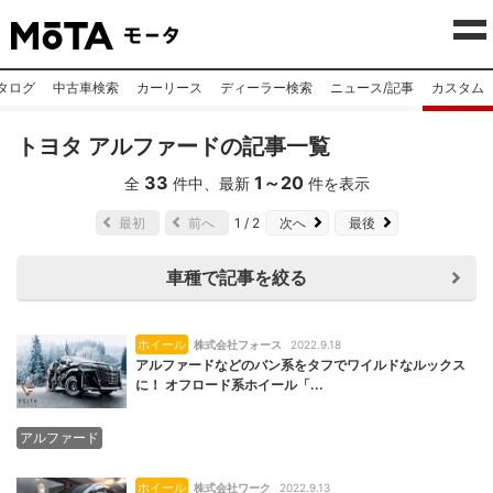
タログ
中古車検索
カーリース
ディーラー検索
ニュース/記事
カスタム
トヨタ アルファードの記事一覧
33
1
～
20
全
件中、最新
件を表示
最初
前へ
1 / 2
次へ
最後
車種で記事を絞る
ホイール
株式会社フォース
2022.9.18
アルファードなどのバン系をタフでワイルドなルックス
に！ オフロード系ホイール「...
アルファード
ホイール
株式会社ワーク
2022.9.13