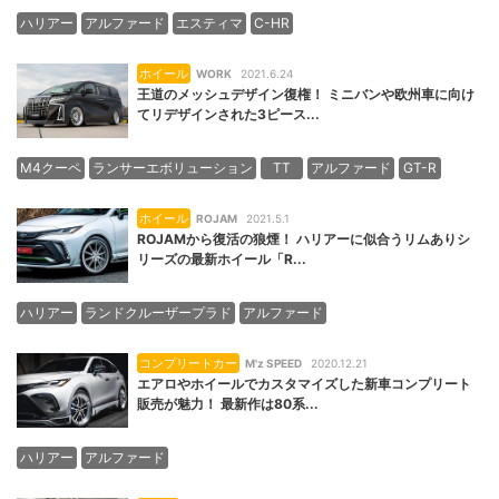
ハリアー
アルファード
エスティマ
C-HR
ホイール
WORK
2021.6.24
王道のメッシュデザイン復権！ ミニバンや欧州車に向け
てリデザインされた3ピース...
M4クーペ
ランサーエボリューション
TT
アルファード
GT-R
ホイール
ROJAM
2021.5.1
ROJAMから復活の狼煙！ ハリアーに似合うリムありシ
リーズの最新ホイール「R...
ハリアー
ランドクルーザープラド
アルファード
コンプリートカー
M'z SPEED
2020.12.21
エアロやホイールでカスタマイズした新車コンプリート
販売が魅力！ 最新作は80系...
ハリアー
アルファード