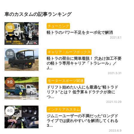
車のカスタムの記事ランキング
チューニング
1位
軽トラのパワー不足をターボ化で解消
2021.8.1
キャリア・ルーフボックス
2位
軽トラの荷台に簡単着脱！ 穴あけ加工不要
の軽トラ専用キャリア「トラレール」／
J...
2021.3.31
モータースポーツ関連
3位
ドリフト始めたい人にも最適な“軽トラド
リフト”とは？ 低予算＆ドラテクが身に
つ...
2021.10.29
インテリアカスタム
4位
ジムニーユーザーの不満だった"ロングド
ライブでは疲れやすい"を解消してくれる
3...
2023.6.9