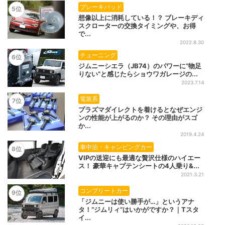
ブレーキパッド
5位
想像以上に消耗している！？ ブレーキディ
スクローターの交換タイミングや、お得
で...
2022.8.30
チューニング
6位
ジムニーシエラ（JB74）のパワーに“物足
りない”と感じたらショウワガレージの...
2023.7.14
電装系
7位
プラズマダイレクトを着けるとなぜエンジ
ンの性能が上がるのか？ その理由がスゴ
か...
2019.4.24
車中泊・キャンピングカー
8位
VIPの送迎にも最適な贅沢仕様のハイエー
ス！ 豪華キャプテンシートの4人乗り&...
2021.3.21
コンプリートカー
9位
「ジムニーは使い勝手が…」というアナ
タ！“ジムリィ”はいかがですか？｜Tスタ
イ...