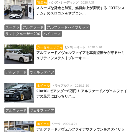
電装系
ハンズトレーディング
2020.7.31
スムーズな発進と加速、燃費向上が実現する「DTEシス
テム」のスロコン＆サブコン...
スープラ
アルファード
アルファードハイブリッド
ランドクルーザー200
ハイエース
カーセキュリティ
ビバリーオート
2020.5.26
アルファード／ヴェルファイアを車両盗難から守るセキ
ュリティシステム｜ブレーキロ...
アルファード
ヴェルファイア
ホイール
トライアルファ
2020.5.20
20×10Jでアンダー6万円！ アルファード／ヴェルファイ
アの足元にばっちりハ...
アルファード
ヴェルファイア
ホイール
ワーク
2020.4.21
アルファード／ヴェルファイアやクラウンをスタイリッ