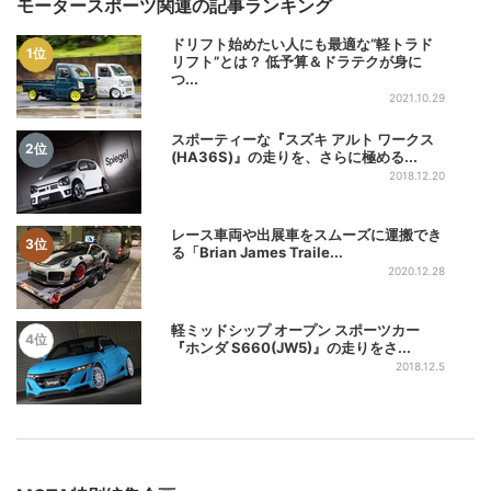
モータースポーツ関連の記事ランキング
ドリフト始めたい人にも最適な“軽トラド
1位
リフト”とは？ 低予算＆ドラテクが身に
つ...
2021.10.29
スポーティーな『スズキ アルト ワークス
2位
(HA36S)』の走りを、さらに極める...
2018.12.20
レース車両や出展車をスムーズに運搬でき
3位
る「Brian James Traile...
2020.12.28
軽ミッドシップ オープン スポーツカー
4位
『ホンダ S660(JW5)』の走りをさ...
2018.12.5