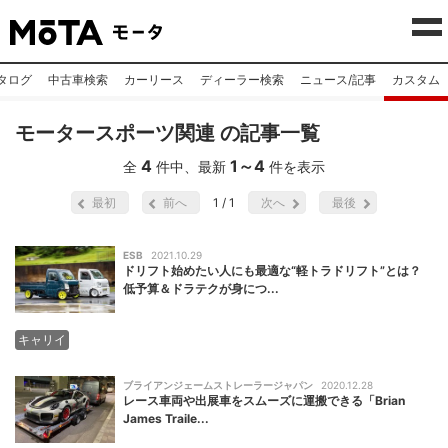
タログ
中古車検索
カーリース
ディーラー検索
ニュース/記事
カスタム
モータースポーツ関連 の記事一覧
4
1
～
4
全
件中、最新
件を表示
最初
前へ
1 / 1
次へ
最後
ESB
2021.10.29
ドリフト始めたい人にも最適な“軽トラドリフト”とは？
低予算＆ドラテクが身につ...
キャリイ
ブライアンジェームストレーラージャパン
2020.12.28
レース車両や出展車をスムーズに運搬できる「Brian
James Traile...