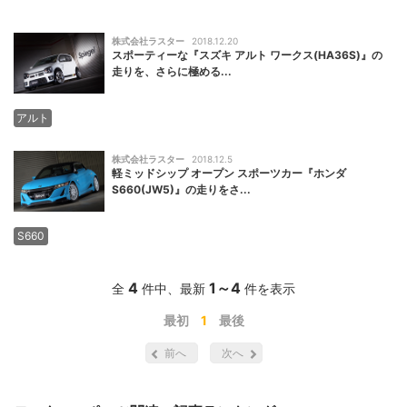
株式会社ラスター
2018.12.20
スポーティーな『スズキ アルト ワークス(HA36S)』の
走りを、さらに極める...
アルト
株式会社ラスター
2018.12.5
軽ミッドシップ オープン スポーツカー『ホンダ
S660(JW5)』の走りをさ...
S660
4
1
～
4
全
件中、最新
件を表示
最初
1
最後
前へ
次へ