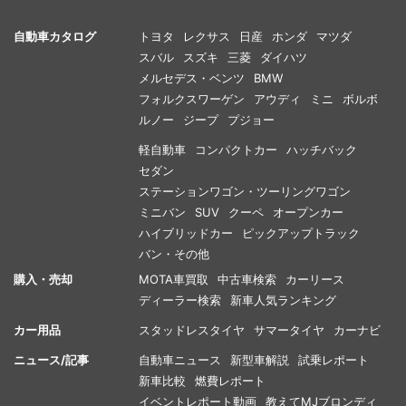
自動車カタログ
トヨタ
レクサス
日産
ホンダ
マツダ
スバル
スズキ
三菱
ダイハツ
メルセデス・ベンツ
BMW
フォルクスワーゲン
アウディ
ミニ
ボルボ
ルノー
ジープ
プジョー
軽自動車
コンパクトカー
ハッチバック
セダン
ステーションワゴン・ツーリングワゴン
ミニバン
SUV
クーペ
オープンカー
ハイブリッドカー
ピックアップトラック
バン・その他
購入・売却
MOTA車買取
中古車検索
カーリース
ディーラー検索
新車人気ランキング
カー用品
スタッドレスタイヤ
サマータイヤ
カーナビ
ニュース/記事
自動車ニュース
新型車解説
試乗レポート
新車比較
燃費レポート
イベントレポート動画
教えてMJブロンディ