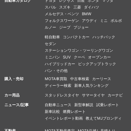
自動車カタログ
トヨタ
レクサス
日産
ホンダ
マツダ
スバル
スズキ
三菱
ダイハツ
メルセデス・ベンツ
BMW
フォルクスワーゲン
アウディ
ミニ
ボルボ
ルノー
ジープ
プジョー
軽自動車
コンパクトカー
ハッチバック
セダン
ステーションワゴン・ツーリングワゴン
ミニバン
SUV
クーペ
オープンカー
ハイブリッドカー
ピックアップトラック
バン・その他
購入・売却
MOTA車買取
中古車検索
カーリース
ディーラー検索
新車人気ランキング
カー用品
スタッドレスタイヤ
サマータイヤ
カーナビ
ニュース/記事
自動車ニュース
新型車解説
試乗レポート
新車比較
燃費レポート
イベントレポート動画
教えてMJブロンディ
不動産
MOTA不動産査定
MOTA引越し見積もり