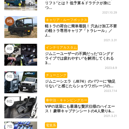
リフト”とは？ 低予算＆ドラテクが身に
つ...
2021.10.29
キャリア・ルーフボックス
3位
軽トラの荷台に簡単着脱！ 穴あけ加工不要
の軽トラ専用キャリア「トラレール」／
J...
2021.3.31
インテリアカスタム
4位
ジムニーユーザーの不満だった"ロングド
ライブでは疲れやすい"を解消してくれる
3...
2023.6.9
チューニング
5位
ジムニーシエラ（JB74）のパワーに“物足
りない”と感じたらショウワガレージの...
2023.7.14
車中泊・キャンピングカー
6位
VIPの送迎にも最適な贅沢仕様のハイエー
ス！ 豪華キャプテンシートの4人乗り&...
2021.3.21
電装系
7位