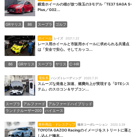
鍛造ホイールの雄が放つ珠玉の3モデル「TE37 SAGA S-
Plus／G02...
GRヤリス
86
スープラ
ゴルフ
ホイール
レイズ
2021.1.22
レース用ホイールと市販用ホイールに求められる共通点
は「安全で安心。そしてカッコ...
86
GRヤリス
スープラ
ヤリス
C-HR
電装系
ハンズトレーディング
2020.7.31
スムーズな発進と加速、燃費向上が実現する「DTEシス
テム」のスロコン＆サブコン...
スープラ
アルファード
アルファードハイブリッド
ランドクルーザー200
ハイエース
車外用品・ドレスアップ
橋本コーポレーション
2020.3.29
TOYOTA GAZOO Racingのイメージをストリートに落と
し込んだ橋本...