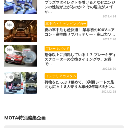
プラズマダイレクトを着けるとなぜエンジ
ンの性能が上がるのか？ その理由がスゴ
か...
2019.4.24
車中泊・キャンピングカー
8位
夏の車中泊も超快適！ 業界初の100Vエア
コン・高性能サブバッテリー・高出力ソ...
2021.2.26
ブレーキパッド
9位
想像以上に消耗している！？ ブレーキディ
スクローターの交換タイミングや、お得
で...
2022.8.30
インテリアカスタム
10位
荷物をたっぷり積めて、3列目シートの足
元も広々！ 8人乗り＆車検2年毎の5ナン...
2021.12.28
MOTA特別編集企画