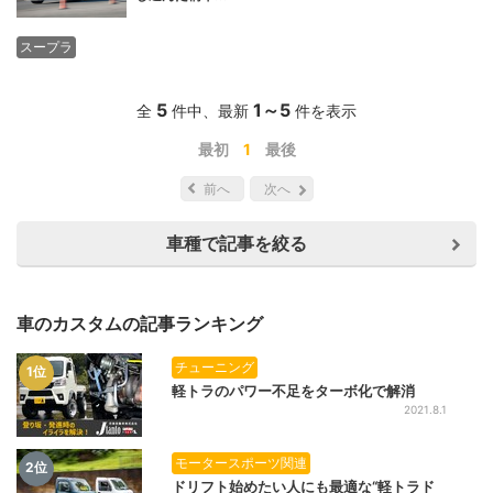
スープラ
5
1
～
5
全
件中、最新
件を表示
最初
1
最後
前へ
次へ
車種で記事を絞る
車のカスタムの記事ランキング
チューニング
1位
軽トラのパワー不足をターボ化で解消
2021.8.1
モータースポーツ関連
2位
ドリフト始めたい人にも最適な“軽トラド