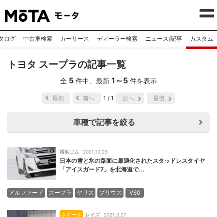
タログ
中古車検索
カーリース
ディーラー検索
ニュース/記事
カスタム
トヨタ スープラの記事一覧
5
1
～
5
全
件中、最新
件を表示
最初
前へ
1 / 1
次へ
最後
車種で記事を絞る
横浜ゴム
2021.10.29
日本の雪と氷の路面に最適化されたスタッドレスタイヤ
「アイスガード7」を北海道で...
アルファード
スープラ
ヤリス
プリウス
V60
ホイール
レイズ
2021.2.27