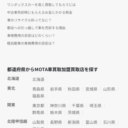
ワンボックスカーを高く買取してもらうには
中古車売却時にもらえるお金とかかる税金
車のリサイクル料ってなに？
都会への引っ越しで車を売却する理由
車検費用の目安はどのくらい？
軽自動車の車検費用の目安は？
都道府県からMOTA車買取加盟買取店を探す
北海道
北海道
東北
青森県
岩手県
秋田県
宮城県
山形県
福島県
関東
東京都
神奈川県
千葉県
埼玉県
群馬県
栃木県
茨城県
北陸甲信越
山梨県
長野県
新潟県
富山県
石川県