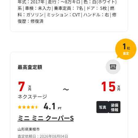
年式：2017年 | 走行：～8万キロ | 色：白(ホワイト)
系 | 車検：未入力 | 乗車定員： 7名 | ドア： 5枚 | 燃
料：ガソリン | ミッション：CVT | ハンドル：右 | 修
復歴：修復済
1
社
査定
最高査定額
7
15
万
万
～
円
円
ネクステージ
装備
4.1
写真
情報
PT
ミニ ミニ クーパーS
山形県東根市
査定依頼日：2026年08月04日