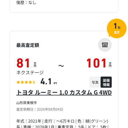
復歴：なし
1
社
査定
最高査定額
81
101
万
万
～
円
円
ネクステージ
装備
4.1
写真
情報
PT
トヨタ ルーミー 1.0 カスタム G 4WD
山形県東根市
査定依頼日：2026年08月04日
年式：2021年 | 走行：～6万キロ | 色：緑(グリーン)
系 | 車検：2028年1月 | 乗車定員： 5名 | ドア： 5枚 |