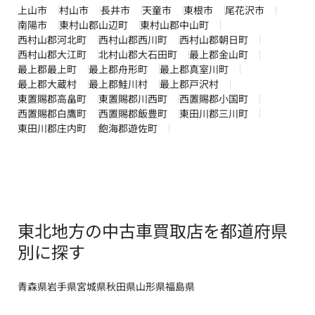
上山市
村山市
長井市
天童市
東根市
尾花沢市
南陽市
東村山郡山辺町
東村山郡中山町
西村山郡河北町
西村山郡西川町
西村山郡朝日町
西村山郡大江町
北村山郡大石田町
最上郡金山町
最上郡最上町
最上郡舟形町
最上郡真室川町
最上郡大蔵村
最上郡鮭川村
最上郡戸沢村
東置賜郡高畠町
東置賜郡川西町
西置賜郡小国町
西置賜郡白鷹町
西置賜郡飯豊町
東田川郡三川町
東田川郡庄内町
飽海郡遊佐町
東北地方の中古車買取店を都道府県
別に探す
青森県
岩手県
宮城県
秋田県
山形県
福島県