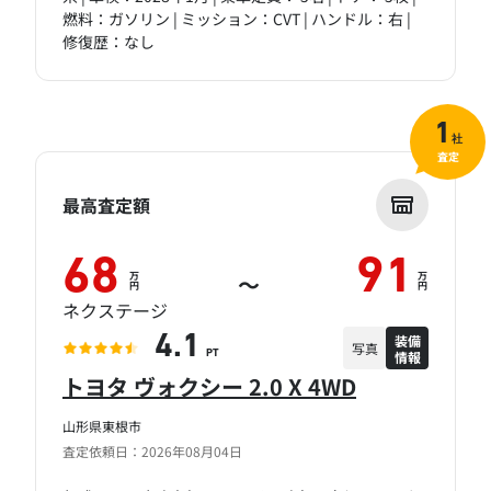
燃料：ガソリン | ミッション：CVT | ハンドル：右 |
修復歴：なし
1
社
査定
最高査定額
68
91
万
万
～
円
円
ネクステージ
装備
4.1
写真
情報
PT
トヨタ ヴォクシー 2.0 X 4WD
山形県東根市
査定依頼日：2026年08月04日