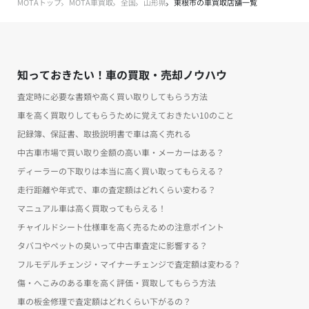
MOTAトップ
MOTA車買取
全国
山形県
東根市の車買取店舗一覧
知っておきたい！車の買取・売却ノウハウ
査定時に必要な書類や高く買い取りしてもらう方法
車を高く買取りしてもらうために覚えておきたい10のこと
記録簿、保証書、取扱説明書で車は高く売れる
中古車市場で買い取り金額の高い車・メーカーはある？
ディーラーの下取りは本当に高く買い取ってもらえる？
走行距離や年式で、車の査定額はどれくらい変わる？
マニュアル車は高く買取ってもらえる！
チャイルドシート仕様車を高く売るための注意ポイント
タバコやペットの臭いって中古車査定に影響する？
フルモデルチェンジ・マイナーチェンジで査定額は変わる？
傷・へこみのある車を高く評価・買取してもらう方法
車の板金修理で査定額はどれくらい下がるの？