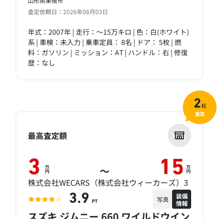
山形県東根市
査定依頼日：2026年08月03日
年式：2007年 | 走行：～15万キロ | 色：白(ホワイト)
系 | 車検：未入力 | 乗車定員： 8名 | ドア： 5枚 | 燃
料：ガソリン | ミッション：AT | ハンドル：右 | 修復
歴：なし
2
社
査定
最高査定額
3
15
万
万
～
円
円
株式会社WECARS（株式会社ウィーカーズ）3
装備
3.9
写真
情報
PT
スズキ ジムニー 660 ワイルドウイン