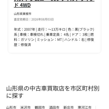
ド 4WD
山形県東根市
査定依頼日：2026年08月03日
年式：2007年 | 走行：～13万キロ | 色：黒(ブラック)
系 | 車検：車検切れ | 乗車定員： 4名 | ドア： 3枚 | 燃
料：ガソリン | ミッション：MT | ハンドル：右 | 修復
歴：修復済
山形県の中古車買取店を市区町村別
に探す
山形市
米沢市
鶴岡市
酒田市
新庄市
寒河江市