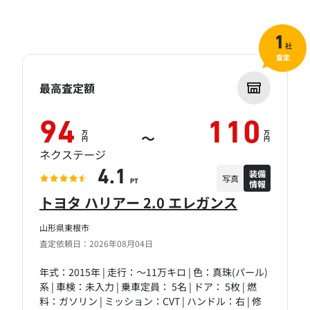
1
社
査定
最高査定額
94
110
万
万
～
円
円
ネクステージ
装備
4.1
写真
情報
PT
トヨタ ハリアー 2.0 エレガンス
山形県東根市
査定依頼日：2026年08月04日
年式：2015年 | 走行：～11万キロ | 色：真珠(パール)
系 | 車検：未入力 | 乗車定員： 5名 | ドア： 5枚 | 燃
料：ガソリン | ミッション：CVT | ハンドル：右 | 修