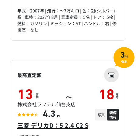
年式：2007年 | 走行：～7万キロ | 色：銀(シルバー)
系 | 車検：2027年8月 | 乗車定員： 5名 | ドア： 5枚 |
燃料：ガソリン | ミッション：AT | ハンドル：右 | 修
復歴：なし
3
社
査定
最高査定額
13
18
万
万
～
円
円
株式会社ラフテル仙台支店
装備
4.3
写真
情報
PT
三菱 デリカD：5 2.4 C2 S