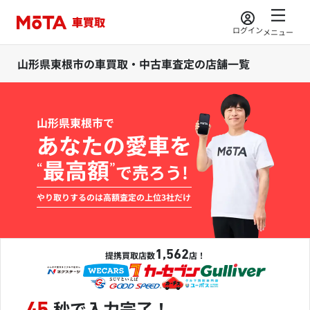
ログイン
メニュー
山形県東根市の車買取・中古車査定の店舗一覧
山形県東根市で
あなたの愛車を
最高額
“
”
で売ろう!
やり取りするのは高額査定の上位3社だけ
1,562
提携買取店数
店！
秒で入力完了！