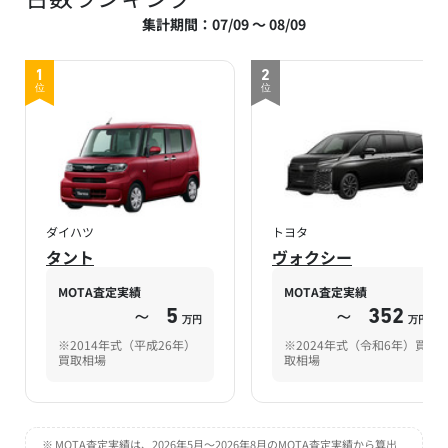
集計期間：07/09 ～ 08/09
1
2
位
位
ダイハツ
トヨタ
タント
ヴォクシー
MOTA査定実績
MOTA査定実績
～
5
～
352
万円
万円
※2014年式（平成26年）
※2024年式（令和6年）買
買取相場
取相場
※ MOTA査定実績は、2026年5月～2026年8月のMOTA査定実績から算出