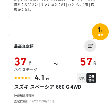
燃料：ガソリン | ミッション：AT | ハンドル：右 | 修
復歴：なし
1
社
査定
最高査定額
37
57
万
万
～
円
円
ネクステージ
装備
4.1
写真
情報
PT
スズキ スペーシア 660 G 4WD
神奈川県座間市
査定依頼日：2026年08月05日