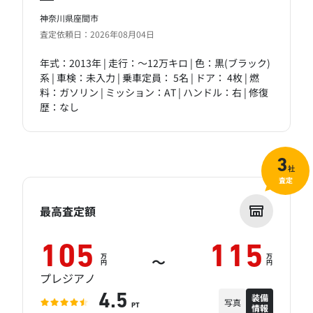
神奈川県座間市
査定依頼日：2026年08月04日
年式：2013年 | 走行：～12万キロ | 色：黒(ブラック)
系 | 車検：未入力 | 乗車定員： 5名 | ドア： 4枚 | 燃
料：ガソリン | ミッション：AT | ハンドル：右 | 修復
歴：なし
3
社
査定
最高査定額
105
115
万
万
～
円
円
プレジアノ
装備
4.5
写真
情報
PT