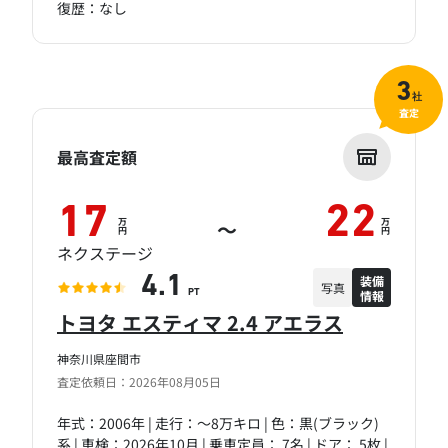
復歴：なし
3
社
査定
最高査定額
17
22
万
万
～
円
円
ネクステージ
装備
4.1
写真
情報
PT
トヨタ エスティマ 2.4 アエラス
神奈川県座間市
査定依頼日：2026年08月05日
年式：2006年 | 走行：～8万キロ | 色：黒(ブラック)
系 | 車検：2026年10月 | 乗車定員： 7名 | ドア： 5枚 |