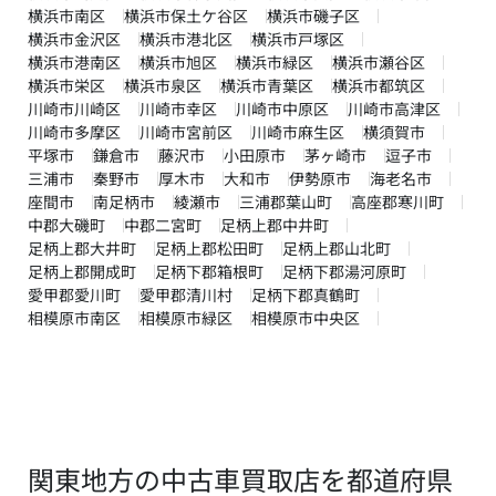
横浜市南区
横浜市保土ケ谷区
横浜市磯子区
横浜市金沢区
横浜市港北区
横浜市戸塚区
横浜市港南区
横浜市旭区
横浜市緑区
横浜市瀬谷区
横浜市栄区
横浜市泉区
横浜市青葉区
横浜市都筑区
川崎市川崎区
川崎市幸区
川崎市中原区
川崎市高津区
川崎市多摩区
川崎市宮前区
川崎市麻生区
横須賀市
平塚市
鎌倉市
藤沢市
小田原市
茅ヶ崎市
逗子市
三浦市
秦野市
厚木市
大和市
伊勢原市
海老名市
座間市
南足柄市
綾瀬市
三浦郡葉山町
高座郡寒川町
中郡大磯町
中郡二宮町
足柄上郡中井町
足柄上郡大井町
足柄上郡松田町
足柄上郡山北町
足柄上郡開成町
足柄下郡箱根町
足柄下郡湯河原町
愛甲郡愛川町
愛甲郡清川村
足柄下郡真鶴町
相模原市南区
相模原市緑区
相模原市中央区
関東地方の中古車買取店を都道府県