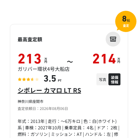
8
社
査定
最高査定額
213
214
万
万
～
円
円
ガリバー環状4号大船店
装備
3.5
写真
情報
PT
シボレー カマロ LT RS
神奈川県座間市
査定依頼日：2026年08月06日
年式：2013年 | 走行：～6万キロ | 色：白(ホワイト)
系 | 車検：2027年10月 | 乗車定員： 4名 | ドア： 2枚 |
燃料：ガソリン | ミッション：AT | ハンドル：左 | 修