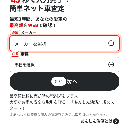
45
簡単ネット車査定
最短3時間、あなたの愛車の
最高額
を
WEB
で確認！
メーカー
必須
メーカーを選択
車種
必須
車種を選択
次へ
無料
最高額比較に売却時の“安心”をプラス！
大切なお車の安全な取引を守る、『あんしん決済』順次ス
タート！
※あんしん決済導入済みの買取店のみのお取り扱いとなります。
あんしん決済とは