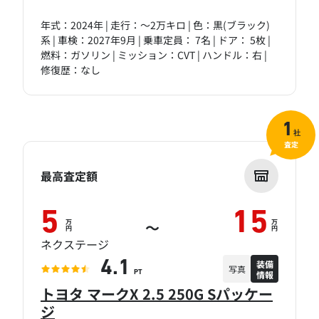
年式：2024年 | 走行：～2万キロ | 色：黒(ブラック)
系 | 車検：2027年9月 | 乗車定員： 7名 | ドア： 5枚 |
燃料：ガソリン | ミッション：CVT | ハンドル：右 |
修復歴：なし
1
社
査定
最高査定額
5
15
万
万
～
円
円
ネクステージ
装備
4.1
写真
情報
PT
トヨタ マークX 2.5 250G Sパッケー
ジ