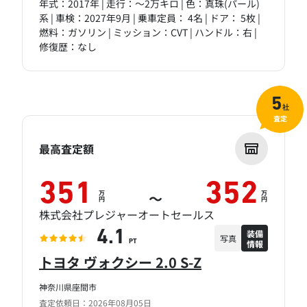
年式：2017年 | 走行：～2万キロ | 色：真珠(パール)
系 | 車検：2027年9月 | 乗車定員： 4名 | ドア： 5枚 |
燃料：ガソリン | ミッション：CVT | ハンドル：右 |
修復歴：なし
5
社
査定
最高査定額
351
352
万
万
～
円
円
株式会社プレジャーオートセールス
装備
4.1
写真
情報
PT
トヨタ ヴォクシー 2.0 S-Z
神奈川県座間市
査定依頼日：2026年08月05日