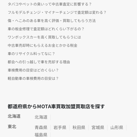
タバコやペットの臭いって中古車査定に影響する？
フルモデルチェンジ・マイナーチェンジで査定額は変わる？
傷・へこみのある車を高く評価・買取してもらう方法
車の板金修理で査定額はどれくらい下がるの？
ワンボックスカーを高く買取してもらうには
中古車売却時にもらえるお金とかかる税金
車のリサイクル料ってなに？
都会への引っ越しで車を売却する理由
車検費用の目安はどのくらい？
軽自動車の車検費用の目安は？
都道府県からMOTA車買取加盟買取店を探す
北海道
北海道
東北
青森県
岩手県
秋田県
宮城県
山形県
福島県