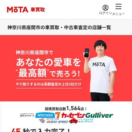
ログイン
メニュー
神奈川県座間市の車買取・中古車査定の店舗一覧
神奈川県座間市で
あなたの愛車を
最高額
“
”
で売ろう!
やり取りするのは高額査定の上位3社だけ
1,564
提携買取店数
店！
秒で入力完了！