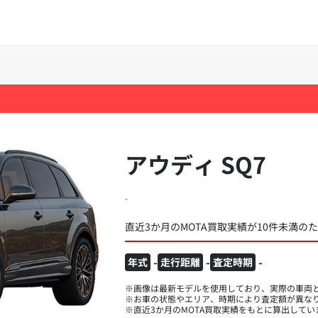
アウディ SQ7
-
直近3か月のMOTA買取実績が10件未満の
-
-
-
年式
走行距離
査定時期
※画像は最新モデルを使用しており、実際の車両
※お車の状態やエリア、時期により査定額が異な
※直近3か月のMOTA買取実績をもとに算出してい