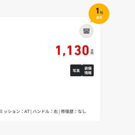
1
社
査定
1,130
万
円
装備
写真
情報
 | ミッション：AT | ハンドル：右 | 修復歴：なし