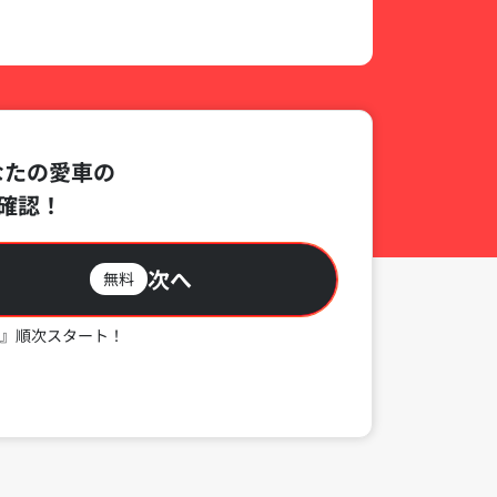
なたの愛車の
確認！
次へ
無料
』順次スタート！