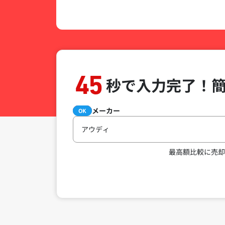
45
秒で入力完了！
メーカー
必須
OK
アウディ
最高額比較に売却