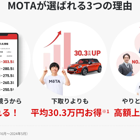
MOTAが選ばれる3つの理由
競うから
下取りよりも
やり
れる！
平均30.3万円お得
高額上
※1
6月～2024年5月）