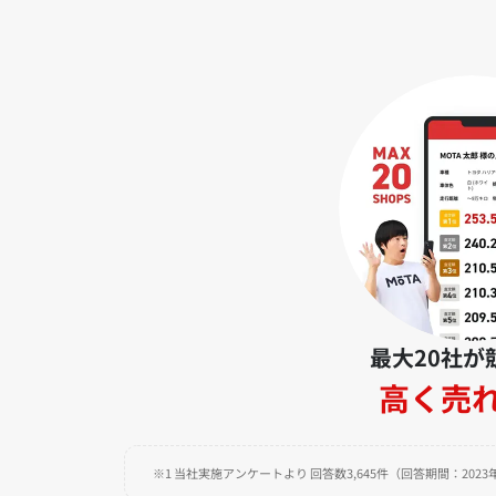
最大20社が
高く売
※1 当社実施アンケートより 回答数3,645件（回答期間：2023年