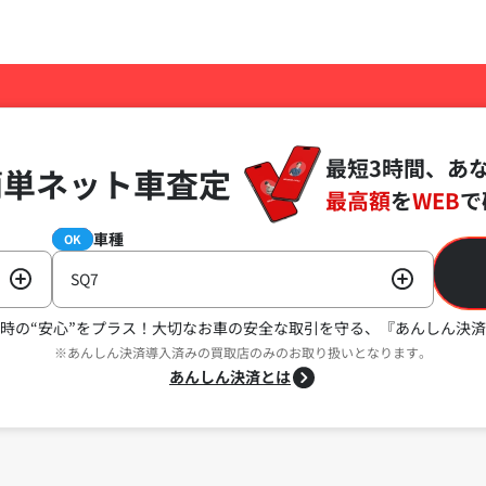
最短3時間、あ
簡単ネット車査定
最高額
を
WEB
で
車種
必須
OK
SQ7
時の“安心”をプラス！
大切なお車の安全な取引を守る、『あんしん決済
※あんしん決済導入済みの買取店のみのお取り扱いとなります。
あんしん決済とは