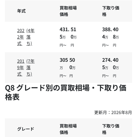
買取相場
下取り価
年式
価格
格
431.
51
388.
40
202
(4年
5
0
4
8
2年
落
万
万
万
万
式
ち)
円〜
円
円〜
円
305
50
274.
40
201
(7年
0
5
0
9年
落
万
万
万
万
式
ち)
円〜
円
円〜
円
Q8 グレード別の買取相場・下取り価
格表
更新月：
2026年8月
買取相場
下取り価
グレード
価格
格