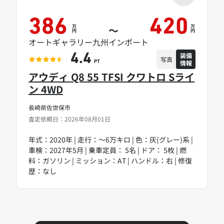
386
420
万
万
～
円
円
オートギャラリー九州インポート
装備
4.4
写真
情報
PT
アウディ Q8 55 TFSI クワトロ Sライ
ン 4WD
長崎県佐世保市
査定依頼日：2026年08月01日
年式：2020年 | 走行：～6万キロ | 色：灰(グレー)系 |
車検：2027年5月 | 乗車定員： 5名 | ドア： 5枚 | 燃
料：ガソリン | ミッション：AT | ハンドル：右 | 修復
歴：なし