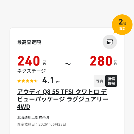
2
社
査定
最高査定額
240
280
万
万
～
円
円
ネクステージ
装備
4.1
写真
情報
PT
アウディ Q8 55 TFSI クワトロ デ
ビューパッケージ ラグジュアリー
4WD
北海道川上郡標茶町
査定依頼日：2026年06月23日