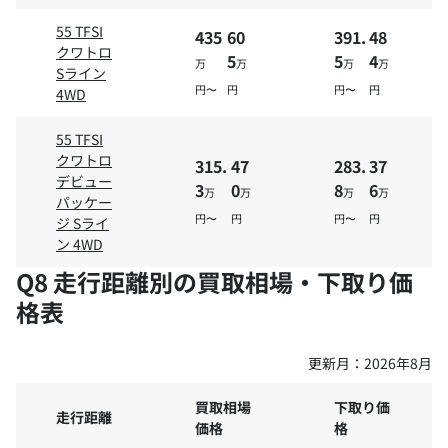
55 TFSI
435
60
391.
48
クワトロ
5
5
4
万
万
万
万
Sライン
円〜
円
円〜
円
4WD
55 TFSI
クワトロ
315.
47
283.
37
デビュー
3
0
8
6
万
万
万
万
パッケー
円〜
円
円〜
円
ジ Sライ
ン 4WD
Q8 走行距離別の買取相場・下取り価
格表
更新月：
2026年8月
買取相場
下取り価
走行距離
価格
格