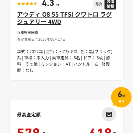
装備
4.3
写真
情報
PT
アウディ Q8 55 TFSI クワトロ ラグ
ジュアリー 4WD
兵庫県三田市
査定依頼日：2026年06月17日
年式：2022年 | 走行：～7万キロ | 色：黒(ブラック)
系 | 車検：未入力 | 乗車定員： 5名 | ドア： 5枚 | 燃
料：その他 | ミッション：AT | ハンドル：右 | 修復
歴：なし
6
社
査定
最高査定額