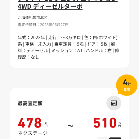
4WD ディーゼルターボ
北海道札幌市北区
査定依頼日：2026年06月27日
年式：2023年 | 走行：～3万キロ | 色：白(ホワイト)
系 | 車検：未入力 | 乗車定員： 5名 | ドア： 5枚 | 燃
料：ディーゼル | ミッション：AT | ハンドル：右 | 修
復歴：なし
4
社
査定
最高査定額
478
510
万
万
～
円
円
ネクステージ