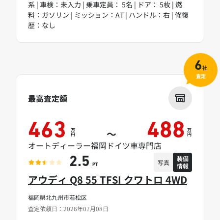
系 | 車検：未入力 | 乗車定員： 5名 | ドア： 5枚 | 燃
料：ガソリン | ミッション：AT | ハンドル：右 | 修復
歴：なし
6
社
査定
最高査定額
463
488
万
万
～
円
円
オートディーラー福岡ドイツ車専門店
装備
2.5
写真
情報
PT
アウディ Q8 55 TFSI クワトロ 4WD
福岡県北九州市若松区
査定依頼日：2026年07月08日