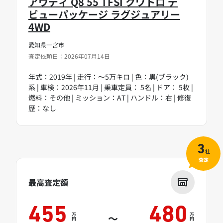
アウディ Q8 55 TFSI クワトロ デ
ビューパッケージ ラグジュアリー
4WD
愛知県一宮市
査定依頼日：2026年07月14日
年式：2019年 | 走行：～5万キロ | 色：黒(ブラック)
系 | 車検：2026年11月 | 乗車定員： 5名 | ドア： 5枚 |
燃料：その他 | ミッション：AT | ハンドル：右 | 修復
歴：なし
3
社
査定
最高査定額
455
480
万
万
～
円
円