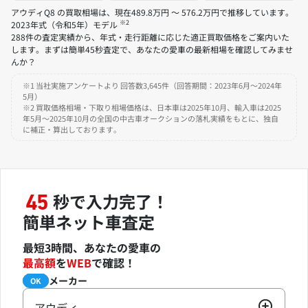
アウディQ8 の買取相場は、現在489.8万円 ～ 576.2万円で推移しています。
※2
2023年式（令和5年）モデル
288件の査定実績から、年式・走行距離に応じた適正買取価格をご案内いた
します。まずは簡単45秒査定で、あなたの愛車の最新相場を確認してみませ
んか？
※1 当社実施アンケートより 回答数3,645件（回答期間：2023年6月～2024年
5月）
※2 買取価格相場・下取り相場価格は、日本車は2025年10月、輸入車は2025
年5月～2025年10月の全国の中古車オークションの落札実績をもとに、独自
に補正・算出しております。
秒で入力完了！
45
簡単ネット車査定
最短3時間、あなたの愛車の
最高額
を
WEB
で確認！
メーカー
必須
OK
アウディ