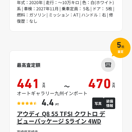
年式：2020年 | 走行：～10万キロ | 色：白(ホワイト)
系 | 車検：2027年11月 | 乗車定員： 5名 | ドア： 5枚 |
燃料：ガソリン | ミッション：AT | ハンドル：右 | 修
復歴：なし
5
社
査定
最高査定額
441
470
万
万
～
円
円
オートギャラリー九州インポート
装備
4.4
写真
情報
PT
アウディ Q8 55 TFSI クワトロ デ
ビューパッケージ Sライン 4WD
宮崎県宮崎市