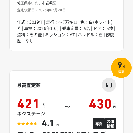
埼玉県さいたま市岩槻区
査定依頼日：2026年07月20日
年式：2019年 | 走行：～7万キロ | 色：白(ホワイト)
系 | 車検：2026年10月 | 乗車定員： 5名 | ドア： 5枚 |
燃料：その他 | ミッション：AT | ハンドル：右 | 修復
歴：なし
9
社
査定
最高査定額
421
430
万
万
～
円
円
ネクステージ
装備
4.1
写真
情報
PT