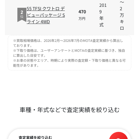
～
201
55 TFSI クワトロ デ
2
470
9
2
ビューパッケージ S
万
年
位
万円
ライン 4WD
キ
式
ロ
※買取相場価格は、2026年2月～2026年7月のMOTA査定実績から算出し
ております。
※下取り価格は、ユーザーアンケートとMOTAの査定実績に基づき、独自
に算出した目安です。
※お車の状態やエリア、時期により実際の査定額・下取り価格と異なる可
能性があります。
車種・年式などで査定実績を絞り込む
査定実績を絞り込む