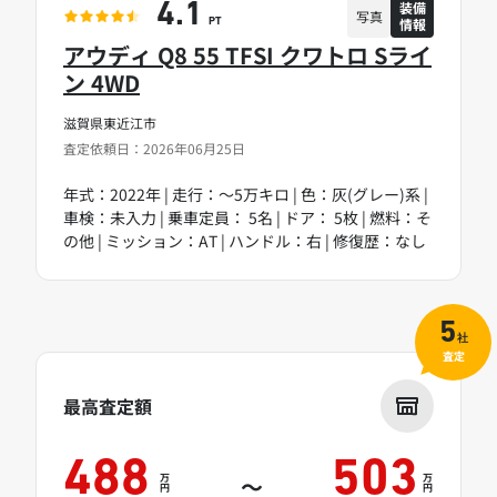
装備
4.1
写真
情報
PT
アウディ Q8 55 TFSI クワトロ Sライ
ン 4WD
滋賀県東近江市
査定依頼日：2026年06月25日
年式：2022年 | 走行：～5万キロ | 色：灰(グレー)系 |
車検：未入力 | 乗車定員： 5名 | ドア： 5枚 | 燃料：そ
の他 | ミッション：AT | ハンドル：右 | 修復歴：なし
5
社
査定
最高査定額
488
503
万
万
～
円
円