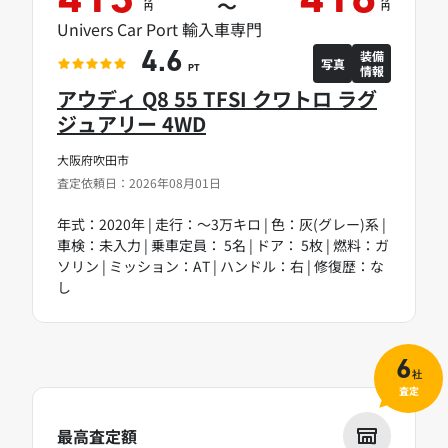
413
418
～
円
円
Univers Car Port 輸入車専門
装備
4.6
写真
情報
PT
アウディ Q8 55 TFSI クワトロ ラグ
ジュアリー 4WD
大阪府吹田市
査定依頼日：2026年08月01日
年式：2020年 | 走行：～3万キロ | 色：灰(グレー)系 |
車検：未入力 | 乗車定員： 5名 | ドア： 5枚 | 燃料：ガ
ソリン | ミッション：AT | ハンドル：右 | 修復歴：な
し
6
社
査定
最高査定額