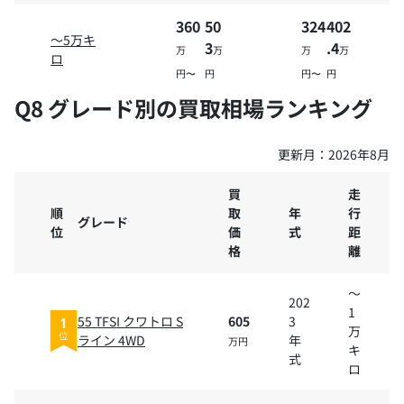
360
50
324
402
～5万キ
3
.4
万
万
万
万
ロ
円〜
円
円〜
円
Q8 グレード別の買取相場ランキング
更新月：
2026年8月
買
走
順
取
年
行
グレード
位
価
式
距
格
離
～
202
1
55 TFSI クワトロ S
605
3
1
万
ライン 4WD
年
位
万円
キ
式
ロ