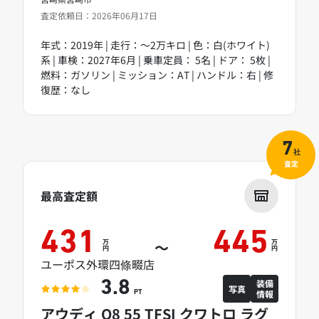
査定依頼日：2026年06月17日
年式：2019年 | 走行：～2万キロ | 色：白(ホワイト)
系 | 車検：2027年6月 | 乗車定員： 5名 | ドア： 5枚 |
燃料：ガソリン | ミッション：AT | ハンドル：右 | 修
復歴：なし
7
社
査定
最高査定額
431
445
万
万
～
円
円
ユーポス外環四條畷店
装備
3.8
写真
情報
PT
アウディ Q8 55 TFSI クワトロ ラグ