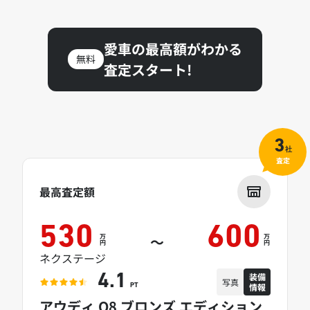
愛車の最高額がわかる
無料
査定スタート!
3
社
査定
最高査定額
530
600
万
万
～
円
円
ネクステージ
装備
4.1
写真
情報
PT
アウディ Q8 ブロンズ エディション