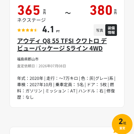
365
380
万
万
～
円
円
ネクステージ
装備
4.1
写真
情報
PT
アウディ Q8 55 TFSI クワトロ デ
ビューパッケージ Sライン 4WD
福島県郡山市
査定依頼日：2026年07月08日
年式：2020年 | 走行：～7万キロ | 色：灰(グレー)系 |
車検：2027年10月 | 乗車定員： 5名 | ドア： 5枚 | 燃
料：ガソリン | ミッション：AT | ハンドル：右 | 修復
歴：なし
2
社
査定