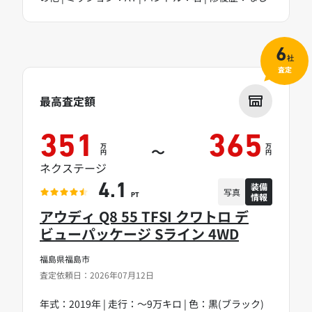
6
社
査定
最高査定額
351
365
万
万
～
円
円
ネクステージ
装備
4.1
写真
情報
PT
アウディ Q8 55 TFSI クワトロ デ
ビューパッケージ Sライン 4WD
福島県福島市
査定依頼日：2026年07月12日
年式：2019年 | 走行：～9万キロ | 色：黒(ブラック)