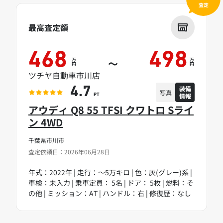
査定
最高査定額
468
498
万
万
～
円
円
ツチヤ自動車市川店
装備
4.7
写真
情報
PT
アウディ Q8 55 TFSI クワトロ Sライ
ン 4WD
千葉県市川市
査定依頼日：2026年06月28日
年式：2022年 | 走行：～5万キロ | 色：灰(グレー)系 |
車検：未入力 | 乗車定員： 5名 | ドア： 5枚 | 燃料：そ
の他 | ミッション：AT | ハンドル：右 | 修復歴：なし