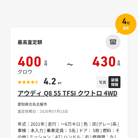
4
社
査定
最高査定額
400
430
万
万
～
円
円
グロウ
装備
4.2
写真
情報
PT
アウディ Q8 55 TFSI クワトロ 4WD
愛知県北名古屋市
査定依頼日：2026年07月13日
年式：2021年 | 走行：～6万キロ | 色：灰(グレー)系 |
車検：未入力 | 乗車定員： 5名 | ドア： 5枚 | 燃料：そ
の他 | ミッション：AT | ハンドル：右 | 修復歴：なし