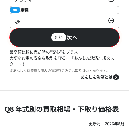
車種
必須
OK
Q8
次へ
無料
最高額比較に売却時の“安心”をプラス！
大切なお車の安全な取引を守る、『あんしん決済』順次ス
タート！
※あんしん決済導入済みの買取店のみのお取り扱いとなります。
あんしん決済とは
Q8 年式別の買取相場・下取り価格表
更新月：
2026年8月