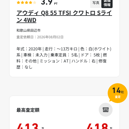
装備
3.9
写真
情報
PT
アウディ Q8 55 TFSI クワトロ Sライ
ン 4WD
和歌山県田辺市
査定依頼日：2026年08月02日
年式：2020年 | 走行：～13万キロ | 色：白(ホワイト)
系 | 車検：未入力 | 乗車定員： 5名 | ドア： 5枚 | 燃
料：その他 | ミッション：AT | ハンドル：右 | 修復
歴：なし
14
社
査定
最高査定額
万
万