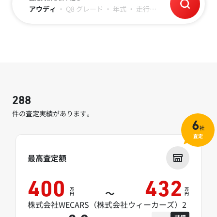
アウディ
・
Q8
グレード
・
年式
・
走行距離
288
件の査定実績があります。
6
社
査定
最高査定額
400
432
万
万
～
円
円
株式会社WECARS（株式会社ウィーカーズ）2