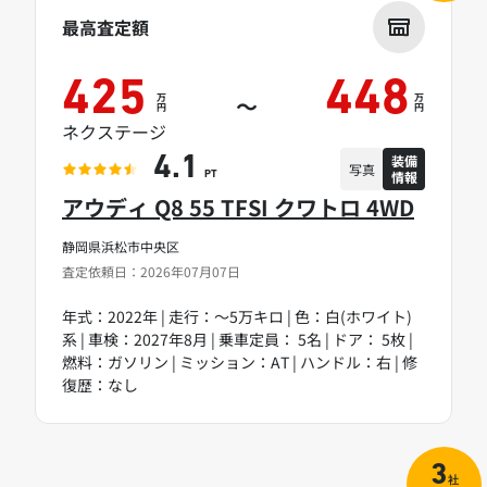
最高査定額
425
448
万
万
～
円
円
ネクステージ
装備
4.1
写真
情報
PT
アウディ Q8 55 TFSI クワトロ 4WD
静岡県浜松市中央区
査定依頼日：2026年07月07日
年式：2022年 | 走行：～5万キロ | 色：白(ホワイト)
系 | 車検：2027年8月 | 乗車定員： 5名 | ドア： 5枚 |
燃料：ガソリン | ミッション：AT | ハンドル：右 | 修
復歴：なし
3
社