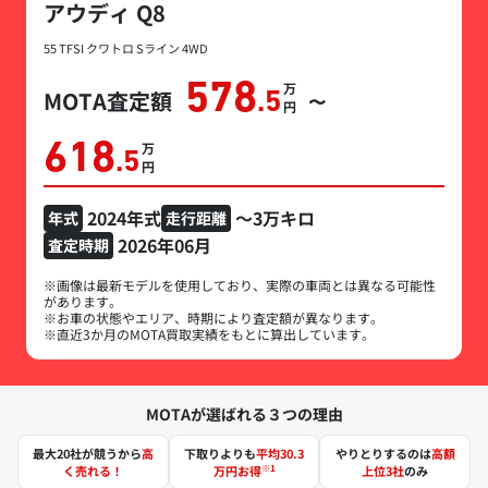
アウディ Q8
55 TFSI クワトロ Sライン 4WD
578
万円
MOTA査定額
.5
〜
618
万円
.5
2024年式
～3万キロ
年式
走行距離
2026年06月
査定時期
※画像は最新モデルを使用しており、実際の車両とは異なる可能性
があります。
※お車の状態やエリア、時期により査定額が異なります。
※直近3か月のMOTA買取実績をもとに算出しています。
MOTAが選ばれる３つの理由
最大20社が競うから
高
下取りよりも
平均30.3
やりとりするのは
高額
※1
く売れる！
万円お得
上位3社
のみ