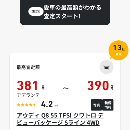
愛車の最高額がわかる
無料
査定スタート!
13
社
査定
最高査定額
381
390
万
万
～
円
円
アデランテ
装備
4.2
写真
情報
PT
アウディ Q8 55 TFSI クワトロ デ
ビューパッケージ Sライン 4WD