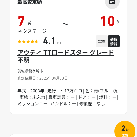
最高査定額
7
10
万
万
～
円
円
ネクステージ
装備
4.1
写真
情報
PT
アウディ TTロードスター グレード
不明
茨城県龍ケ崎市
査定依頼日：2026年04月30日
年式：2003年 | 走行：～12万キロ | 色：青(ブルー)系
| 車検：未入力 | 乗車定員： － | ドア： － | 燃料：－ |
ミッション：－ | ハンドル：－ | 修復歴：なし
2
社
査定