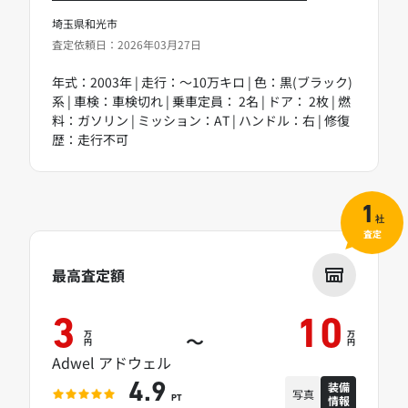
埼玉県和光市
査定依頼日：2026年03月27日
年式：2003年 | 走行：～10万キロ | 色：黒(ブラック)
系 | 車検：車検切れ | 乗車定員： 2名 | ドア： 2枚 | 燃
料：ガソリン | ミッション：AT | ハンドル：右 | 修復
歴：走行不可
1
社
査定
最高査定額
3
10
万
万
～
円
円
Adwel アドウェル
装備
4.9
写真
情報
PT