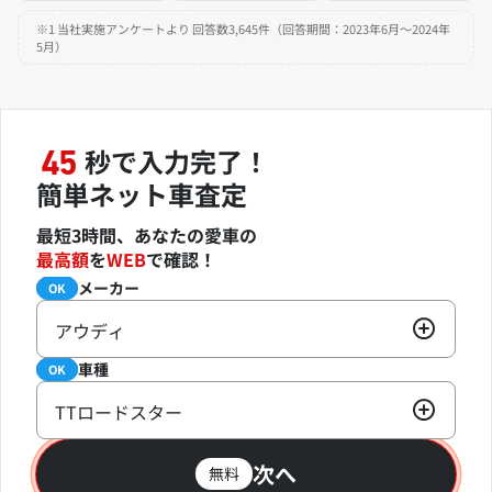
※1 当社実施アンケートより 回答数3,645件（回答期間：2023年6月～2024年
5月）
秒で入力完了！
45
簡単ネット車査定
最短3時間、あなたの愛車の
最高額
を
WEB
で確認！
メーカー
必須
OK
アウディ
車種
必須
OK
TTロードスター
次へ
無料