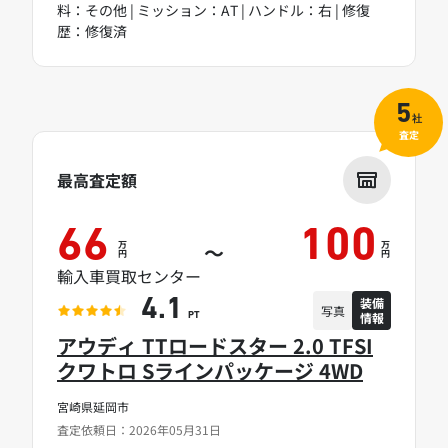
料：その他 | ミッション：AT | ハンドル：右 | 修復
歴：修復済
5
社
査定
最高査定額
66
100
万
万
～
円
円
輸入車買取センター
装備
4.1
写真
情報
PT
アウディ TTロードスター 2.0 TFSI
クワトロ Sラインパッケージ 4WD
宮崎県延岡市
査定依頼日：2026年05月31日