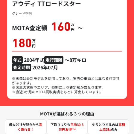
アウディ TTロードスター
グレード不明
160
万円
MOTA査定額
〜
180
万円
2004年式
～8万キロ
年式
走行距離
2026年07月
査定時期
※画像は最新モデルを使用しており、実際の車両とは異なる可能性
があります。
※お車の状態やエリア、時期により査定額が異なります。
※直近3か月のMOTA買取実績をもとに算出しています。
MOTAが選ばれる３つの理由
最大20社が競うから
高
下取りよりも
平均30.3
やりとりするのは
高額
※1
く売れる！
万円お得
上位3社
のみ