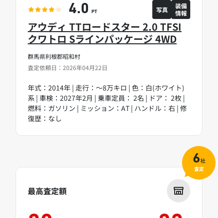
装備
4.0
写真
情報
PT
アウディ TTロードスター 2.0 TFSI
クワトロ Sラインパッケージ 4WD
群馬県利根郡昭和村
査定依頼日：2026年04月22日
年式：2014年 | 走行：～8万キロ | 色：白(ホワイト)
系 | 車検：2027年2月 | 乗車定員： 2名 | ドア： 2枚 |
燃料：ガソリン | ミッション：AT | ハンドル：右 | 修
復歴：なし
6
社
査定
最高査定額