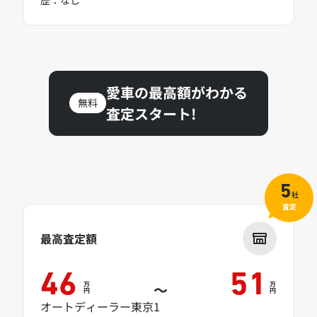
愛車の最高額がわかる
無料
査定スタート!
5
社
査定
最高査定額
46
51
万
万
～
円
円
オートディーラー東京1