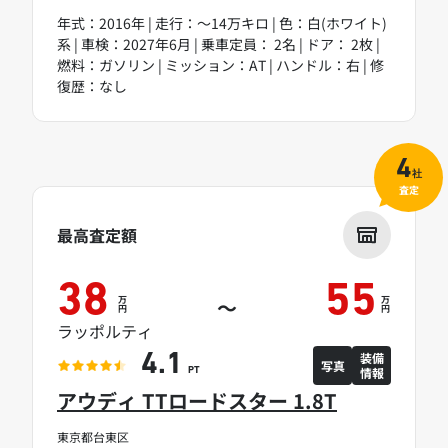
年式：2016年 | 走行：～14万キロ | 色：白(ホワイト)
系 | 車検：2027年6月 | 乗車定員： 2名 | ドア： 2枚 |
燃料：ガソリン | ミッション：AT | ハンドル：右 | 修
復歴：なし
4
社
査定
最高査定額
38
55
万
万
～
円
円
ラッポルティ
装備
4.1
写真
情報
PT
アウディ TTロードスター 1.8T
東京都台東区