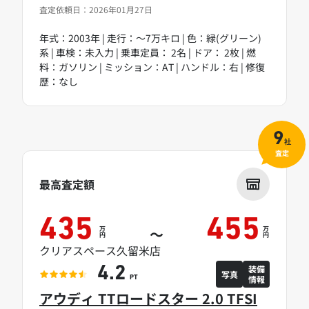
査定依頼日：2026年01月27日
年式：2003年 | 走行：～7万キロ | 色：緑(グリーン)
系 | 車検：未入力 | 乗車定員： 2名 | ドア： 2枚 | 燃
料：ガソリン | ミッション：AT | ハンドル：右 | 修復
歴：なし
9
社
査定
最高査定額
435
455
万
万
～
円
円
クリアスペース久留米店
装備
4.2
写真
情報
PT
アウディ TTロードスター 2.0 TFSI