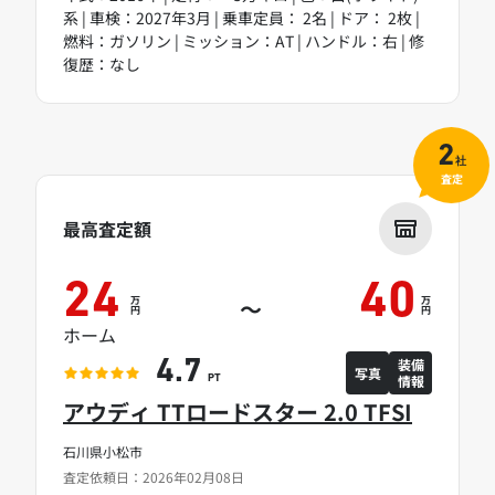
系 | 車検：2027年3月 | 乗車定員： 2名 | ドア： 2枚 |
燃料：ガソリン | ミッション：AT | ハンドル：右 | 修
復歴：なし
2
社
査定
最高査定額
24
40
万
万
～
円
円
ホーム
装備
4.7
写真
情報
PT
アウディ TTロードスター 2.0 TFSI
石川県小松市
査定依頼日：2026年02月08日