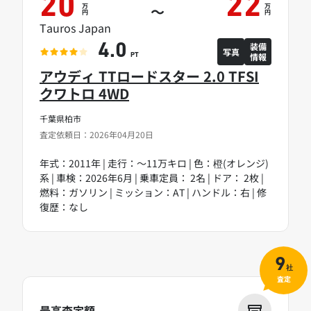
20
22
万
万
～
円
円
Tauros Japan
装備
4.0
写真
情報
PT
アウディ TTロードスター 2.0 TFSI
クワトロ 4WD
千葉県柏市
査定依頼日：2026年04月20日
年式：2011年 | 走行：～11万キロ | 色：橙(オレンジ)
系 | 車検：2026年6月 | 乗車定員： 2名 | ドア： 2枚 |
燃料：ガソリン | ミッション：AT | ハンドル：右 | 修
復歴：なし
9
社
査定
最高査定額