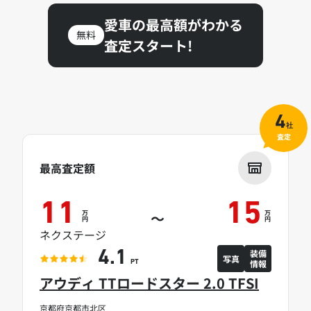
愛車の最高額がわかる
無料
査定スタート!
4
社
査定
最高査定額
11
15
万
万
～
円
円
ネクステージ
装備
4.1
写真
情報
PT
アウディ TTロードスター 2.0 TFSI
京都府京都市北区