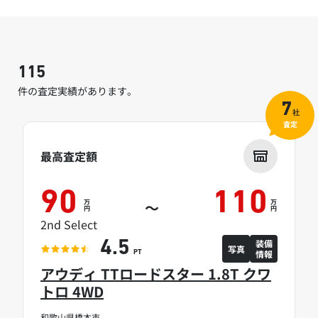
115
件の査定実績があります。
7
社
査定
最高査定額
90
110
万
万
～
円
円
2nd Select
装備
4.5
写真
情報
PT
アウディ TTロードスター 1.8T クワ
トロ 4WD
和歌山県橋本市