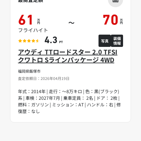
61
70
万
万
～
円
円
フライハイト
装備
4.3
写真
情報
PT
アウディ TTロードスター 2.0 TFSI
クワトロ Sラインパッケージ 4WD
福岡県飯塚市
査定依頼日：2026年04月19日
年式：2014年 | 走行：～8万キロ | 色：黒(ブラック)
系 | 車検：2027年7月 | 乗車定員： 2名 | ドア： 2枚 |
燃料：ガソリン | ミッション：AT | ハンドル：右 | 修
復歴：なし