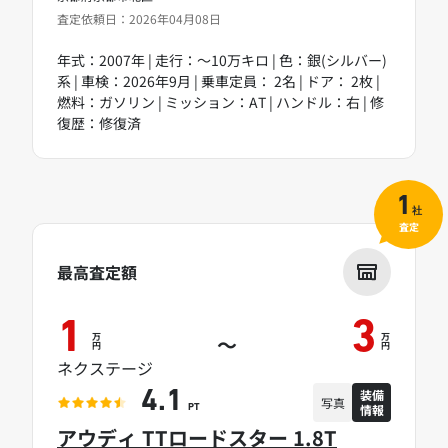
査定依頼日：2026年04月08日
年式：2007年 | 走行：～10万キロ | 色：銀(シルバー)
系 | 車検：2026年9月 | 乗車定員： 2名 | ドア： 2枚 |
燃料：ガソリン | ミッション：AT | ハンドル：右 | 修
復歴：修復済
1
社
査定
最高査定額
1
3
万
万
～
円
円
ネクステージ
装備
4.1
写真
情報
PT
アウディ TTロードスター 1.8T