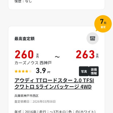
復歴：なし
7
社
査定
最高査定額
260
263
万
万
～
円
円
カーズノウス 西神戸
装備
3.9
写真
情報
PT
アウディ TTロードスター 2.0 TFSI
クワトロ Sラインパッケージ 4WD
兵庫県神戸市西区
査定依頼日：2026年03月08日
年式：2016年 | 走行：～3万キロ | 色：白(ホワイト)