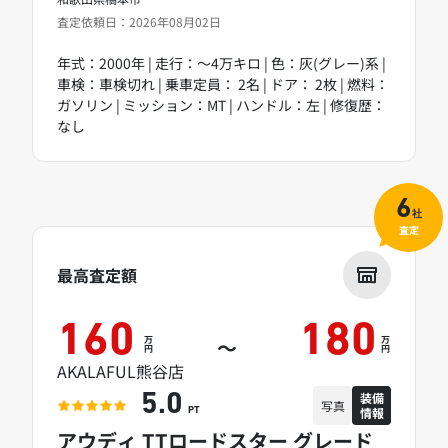
査定依頼日：2026年08月02日
年式：2000年 | 走行：～4万キロ | 色：灰(グレー)系 |
車検：車検切れ | 乗車定員： 2名 | ドア： 2枚 | 燃料：
ガソリン | ミッション：MT | ハンドル：左 | 修復歴：
なし
6
社
査定
最高査定額
160
180
万
万
～
円
円
AKALAFUL熊谷店
装備
5.0
写真
情報
PT
アウディ TTロードスター グレード