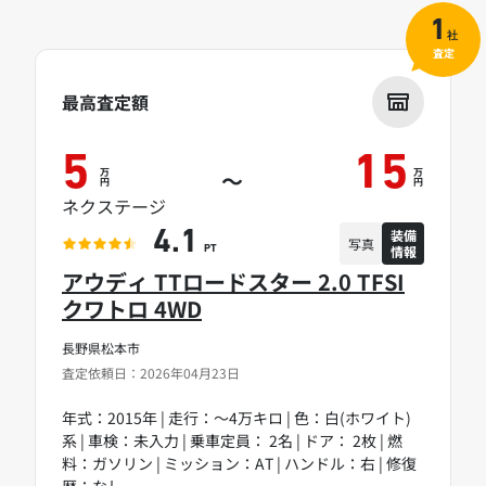
1
社
査定
最高査定額
5
15
万
万
～
円
円
ネクステージ
装備
4.1
写真
情報
PT
アウディ TTロードスター 2.0 TFSI
クワトロ 4WD
長野県松本市
査定依頼日：2026年04月23日
年式：2015年 | 走行：～4万キロ | 色：白(ホワイト)
系 | 車検：未入力 | 乗車定員： 2名 | ドア： 2枚 | 燃
料：ガソリン | ミッション：AT | ハンドル：右 | 修復
歴：なし