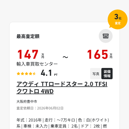
3
社
査定
最高査定額
147
165
万
万
～
円
円
輸入車買取センター
装備
4.1
写真
情報
PT
アウディ TTロードスター 2.0 TFSI
クワトロ 4WD
大阪府豊中市
査定依頼日：2026年06月02日
年式：2016年 | 走行：～7万キロ | 色：白(ホワイト)
系 | 車検：未入力 | 乗車定員： 2名 | ドア： 2枚 | 燃