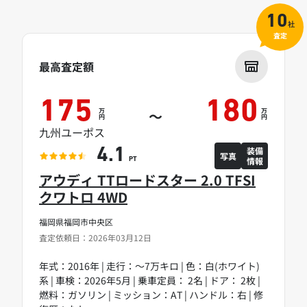
10
社
査定
最高査定額
175
180
万
万
～
円
円
九州ユーポス
装備
4.1
写真
情報
PT
アウディ TTロードスター 2.0 TFSI
クワトロ 4WD
福岡県福岡市中央区
査定依頼日：2026年03月12日
年式：2016年 | 走行：～7万キロ | 色：白(ホワイト)
系 | 車検：2026年5月 | 乗車定員： 2名 | ドア： 2枚 |
燃料：ガソリン | ミッション：AT | ハンドル：右 | 修