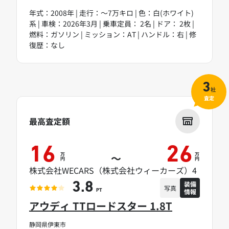
年式：2008年 | 走行：～7万キロ | 色：白(ホワイト)
系 | 車検：2026年3月 | 乗車定員： 2名 | ドア： 2枚 |
燃料：ガソリン | ミッション：AT | ハンドル：右 | 修
復歴：なし
3
社
査定
最高査定額
16
26
万
万
～
円
円
株式会社WECARS（株式会社ウィーカーズ）4
装備
3.8
写真
情報
PT
アウディ TTロードスター 1.8T
静岡県伊東市