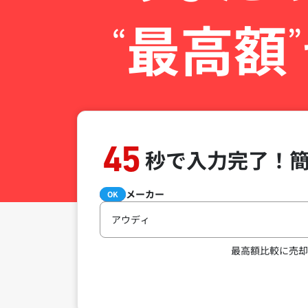
最高額
“
”
45
秒で入力完了！
メーカー
必須
OK
アウディ
最高額比較に売却