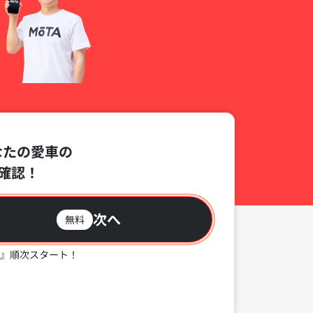
なたの愛車の
確認！
次へ
無料
』順次スタート！