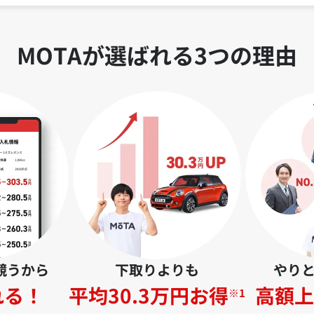
MOTAが選ばれる3つの理由
競うから
下取りよりも
やり
れる！
平均30.3万円お得
高額上
※1