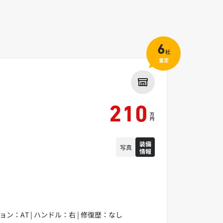
6
社
査定
210
万
円
装備
写真
情報
ッション：AT | ハンドル：右 | 修復歴：なし