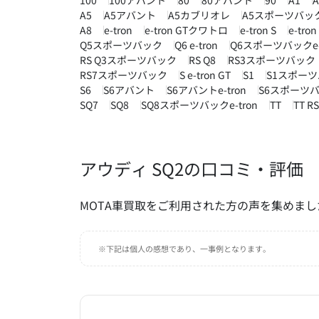
100
100アバント
80
80アバント
90
A1
A5
A5アバント
A5カブリオレ
A5スポーツバッ
A8
e-tron
e-tron GTクワトロ
e-tron S
e-tr
Q5スポーツバック
Q6 e-tron
Q6スポーツバックe-t
RS Q3スポーツバック
RS Q8
RS3スポーツバック
RS7スポーツバック
S e-tron GT
S1
S1スポー
S6
S6アバント
S6アバントe-tron
S6スポーツバッ
SQ7
SQ8
SQ8スポーツバックe-tron
TT
TT 
アウディ SQ2の口コミ・評価
MOTA車買取をご利用された方の声を集めまし
※下記は個人の感想であり、一事例となります。