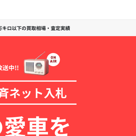
落ち) 6万キロ以下の買取相場・査定実績
放送中!!
斉ネット入札
の愛車を