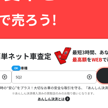
で売ろう!
最短3時間、あ
簡単ネット車査定
最高額
を
WEB
で
車種
必須
OK
SQ2
時の“安心”をプラス！
大切なお車の安全な取引を守る、『あんしん決済
※あんしん決済導入済みの買取店のみのお取り扱いとなります。
あんしん決済とは