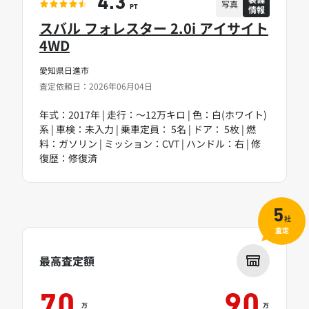
4.3
写真
情報
PT
スバル フォレスター 2.0i アイサイト
4WD
愛知県日進市
査定依頼日：2026年06月04日
年式：2017年 | 走行：～12万キロ | 色：白(ホワイト)
系 | 車検：未入力 | 乗車定員： 5名 | ドア： 5枚 | 燃
料：ガソリン | ミッション：CVT | ハンドル：右 | 修
復歴：修復済
5
社
査定
最高査定額
70
90
万
万