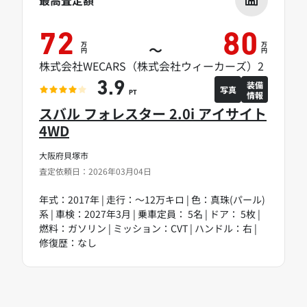
最高査定額
72
80
万
万
～
円
円
株式会社WECARS（株式会社ウィーカーズ）2
装備
3.9
写真
情報
PT
スバル フォレスター 2.0i アイサイト
4WD
大阪府貝塚市
査定依頼日：2026年03月04日
年式：2017年 | 走行：～12万キロ | 色：真珠(パール)
系 | 車検：2027年3月 | 乗車定員： 5名 | ドア： 5枚 |
燃料：ガソリン | ミッション：CVT | ハンドル：右 |
修復歴：なし