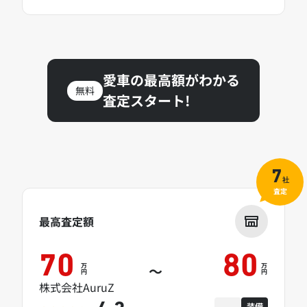
愛車の最高額がわかる
無料
査定スタート!
7
社
査定
最高査定額
70
80
万
万
～
円
円
株式会社AuruZ
装備