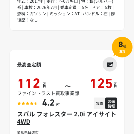
年式：2017年 | 走行：～6万キロ | 色：銀(シルバー)
系 | 車検：2026年7月 | 乗車定員： 5名 | ドア： 5枚 |
燃料：ガソリン | ミッション：AT | ハンドル：右 | 修
復歴：なし
8
社
査定
最高査定額
112
125
万
万
～
円
円
ファイントラスト買取事業部
装備
4.2
写真
情報
PT
スバル フォレスター 2.0i アイサイト
4WD
愛知県日進市