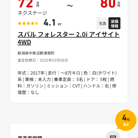
72
80
万
万
～
円
円
ネクステージ
装備
4.1
写真
情報
PT
スバル フォレスター 2.0i アイサイト
4WD
新潟県中魚沼郡津南町
査定依頼日：2026年03月08日
年式：2017年 | 走行：～8万キロ | 色：白(ホワイト)
系 | 車検：未入力 | 乗車定員： 5名 | ドア： 5枚 | 燃
料：ガソリン | ミッション：CVT | ハンドル：右 | 修
復歴：なし
4
社
査定