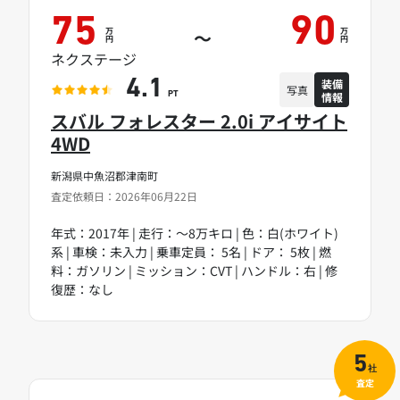
75
90
万
万
～
円
円
ネクステージ
装備
4.1
写真
情報
PT
スバル フォレスター 2.0i アイサイト
4WD
新潟県中魚沼郡津南町
査定依頼日：2026年06月22日
年式：2017年 | 走行：～8万キロ | 色：白(ホワイト)
系 | 車検：未入力 | 乗車定員： 5名 | ドア： 5枚 | 燃
料：ガソリン | ミッション：CVT | ハンドル：右 | 修
復歴：なし
5
社
査定