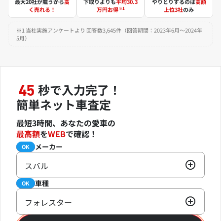
最大20社が競うから
高
下取りよりも
平均30.3
やりとりするのは
高額
※1
く売れる！
万円お得
上位3社
のみ
※1 当社実施アンケートより 回答数3,645件（回答期間：2023年6月～2024年
5月）
秒で入力完了！
45
簡単ネット車査定
最短3時間、あなたの愛車の
最高額
を
WEB
で確認！
メーカー
必須
OK
スバル
車種
必須
OK
フォレスター