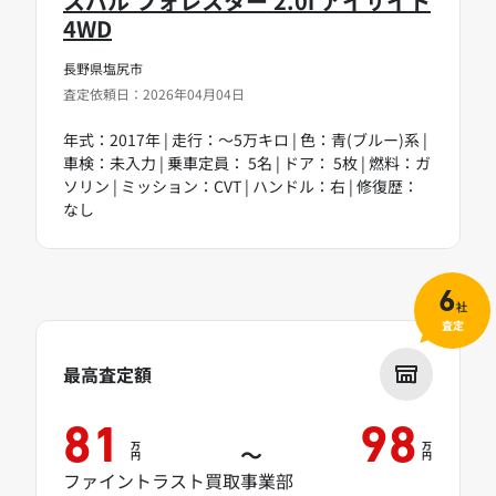
スバル フォレスター 2.0i アイサイト
4WD
長野県塩尻市
査定依頼日：2026年04月04日
年式：2017年 | 走行：～5万キロ | 色：青(ブルー)系 |
車検：未入力 | 乗車定員： 5名 | ドア： 5枚 | 燃料：ガ
ソリン | ミッション：CVT | ハンドル：右 | 修復歴：
なし
6
社
査定
最高査定額
81
98
万
万
～
円
円
ファイントラスト買取事業部