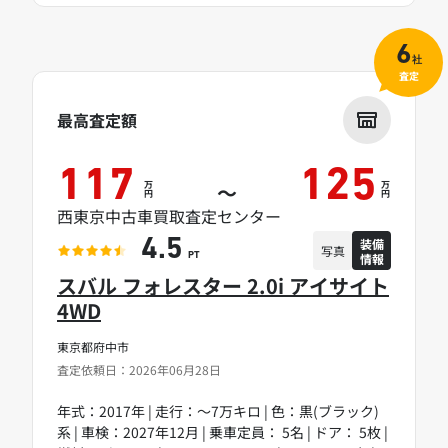
6
社
査定
最高査定額
117
125
万
万
～
円
円
西東京中古車買取査定センター
装備
4.5
写真
情報
PT
スバル フォレスター 2.0i アイサイト
4WD
東京都府中市
査定依頼日：2026年06月28日
年式：2017年 | 走行：～7万キロ | 色：黒(ブラック)
系 | 車検：2027年12月 | 乗車定員： 5名 | ドア： 5枚 |