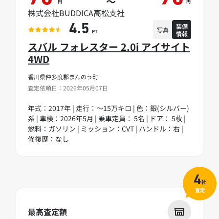
～
円
円
株式会社BUDDICA高松支社
装備
4.5
写真
情報
PT
スバル フォレスター 2.0i アイサイト
4WD
香川県仲多度郡まんのう町
査定依頼日：2026年05月07日
年式：2017年 | 走行：～15万キロ | 色：銀(シルバー)
系 | 車検：2026年5月 | 乗車定員： 5名 | ドア： 5枚 |
燃料：ガソリン | ミッション：CVT | ハンドル：右 |
修復歴：なし
4
社
査定
最高査定額