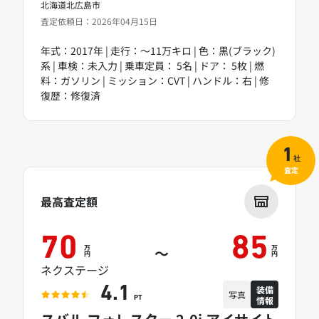
北海道北広島市
査定依頼日：2026年04月15日
年式：2017年 | 走行：～11万キロ | 色：黒(ブラック)
系 | 車検：未入力 | 乗車定員： 5名 | ドア： 5枚 | 燃
料：ガソリン | ミッション：CVT | ハンドル：右 | 修
復歴：修復済
1
社
査定
最高査定額
70
85
万
万
～
円
円
ネクステージ
装備
4.1
写真
情報
PT