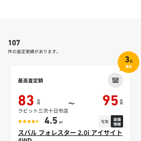
107
件の査定実績があります。
3
社
査定
最高査定額
83
95
万
万
～
円
円
ラビット三次十日市店
装備
4.5
写真
情報
PT
スバル フォレスター 2.0i アイサイト
4WD