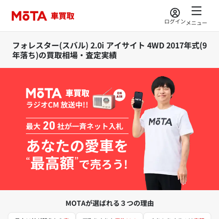
ログイン
メニュー
フォレスター(スバル) 2.0i アイサイト 4WD 2017年式(9
年落ち)の買取相場・査定実績
ラジオCM 放送中!!
最大
20
社が一斉ネット入札
あなたの愛車を
最高額
“
”
で売ろう!
MOTAが選ばれる３つの理由