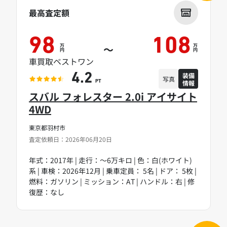
最高査定額
98
108
万
万
～
円
円
車買取ベストワン
装備
4.2
写真
情報
PT
スバル フォレスター 2.0i アイサイト
4WD
東京都羽村市
査定依頼日：2026年06月20日
年式：2017年 | 走行：～6万キロ | 色：白(ホワイト)
系 | 車検：2026年12月 | 乗車定員： 5名 | ドア： 5枚 |
燃料：ガソリン | ミッション：AT | ハンドル：右 | 修
復歴：なし