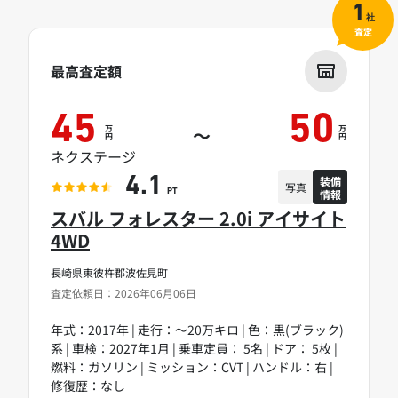
1
社
査定
最高査定額
45
50
万
万
～
円
円
ネクステージ
装備
4.1
写真
情報
PT
スバル フォレスター 2.0i アイサイト
4WD
長崎県東彼杵郡波佐見町
査定依頼日：2026年06月06日
年式：2017年 | 走行：～20万キロ | 色：黒(ブラック)
系 | 車検：2027年1月 | 乗車定員： 5名 | ドア： 5枚 |
燃料：ガソリン | ミッション：CVT | ハンドル：右 |
修復歴：なし