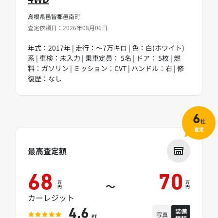
島根県邑智郡邑南町
査定依頼日：2026年08月06日
年式：2017年 | 走行：～7万キロ | 色：白(ホワイト)
系 | 車検：未入力 | 乗車定員： 5名 | ドア： 5枚 | 燃
料：ガソリン | ミッション：CVT | ハンドル：右 | 修
復歴：なし
6
社
査定
最高査定額
68
70
万
万
～
円
円
カーレジット
装備
4.6
写真
PT