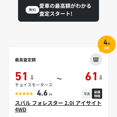
愛車の最高額がわかる
無料
査定スタート!
4
社
査定
最高査定額
51
61
万
万
～
円
円
チョイスモータース
装備
4.6
写真
情報
PT
スバル フォレスター 2.0i アイサイト
4WD