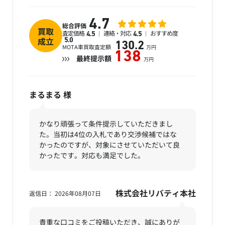
4.7
総合評価
買取
査定価格
連絡・対応
おすすめ度
4.5
4.5
成立
5.0
130.2
MOTA車買取査定額
万円
138
最終提示額
万円
まるまる
様
かなり頑張って条件提示していただきまし
た。当初は4位の入札であり交渉候補ではな
かったのですが、対象にさせていただいて良
かったです。対応も満足でした。
株式会社リバティ本社
返信日： 2026年08月07日
貴重な口コミをご投稿いただき、誠にありが