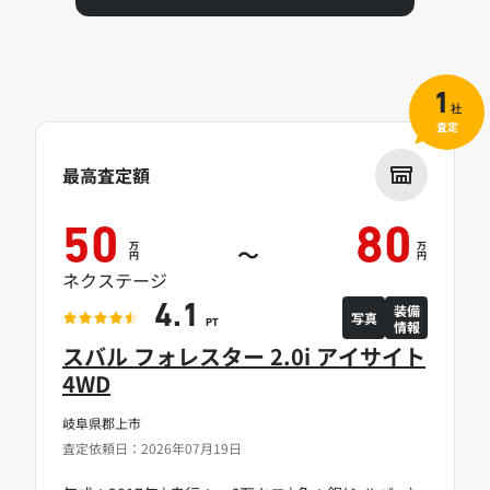
1
社
査定
最高査定額
50
80
万
万
～
円
円
ネクステージ
装備
4.1
写真
情報
PT
スバル フォレスター 2.0i アイサイト
4WD
岐阜県郡上市
査定依頼日：2026年07月19日