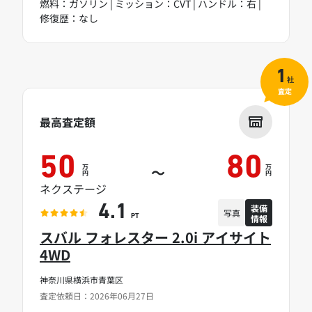
燃料：ガソリン | ミッション：CVT | ハンドル：右 |
修復歴：なし
1
社
査定
最高査定額
50
80
万
万
～
円
円
ネクステージ
装備
4.1
写真
情報
PT
スバル フォレスター 2.0i アイサイト
4WD
神奈川県横浜市青葉区
査定依頼日：2026年06月27日