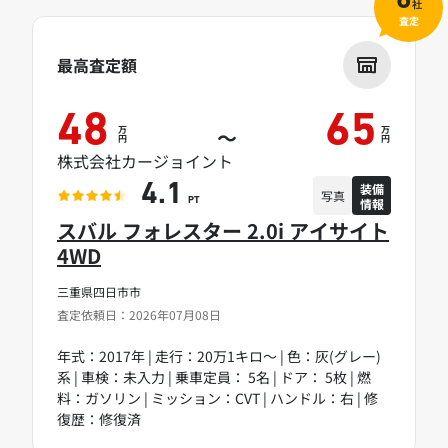
6
社
査定
最高査定額
48
65
万
万
～
円
円
株式会社カージョイント
装備
4.1
写真
情報
PT
スバル フォレスター 2.0i アイサイト
4WD
三重県四日市市
査定依頼日：2026年07月08日
年式：2017年 | 走行：20万1キロ～ | 色：灰(グレー)
系 | 車検：未入力 | 乗車定員： 5名 | ドア： 5枚 | 燃
料：ガソリン | ミッション：CVT | ハンドル：右 | 修
復歴：修復済