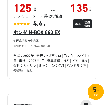
125
135
万
万
～
円
円
アツミモータース浜松船越店
装備
4.6
写真
情報
PT
ホンダ N-BOX 660 EX
静岡県浜松市中央区
査定依頼日：2026年08月04日
年式：2022年 | 走行：～3万キロ | 色：白(ホワイト)
系 | 車検：2027年4月 | 乗車定員： 4名 | ドア： 5枚 |
燃料：ガソリン | ミッション：CVT | ハンドル：右 |
修復歴：なし
5
社
査定