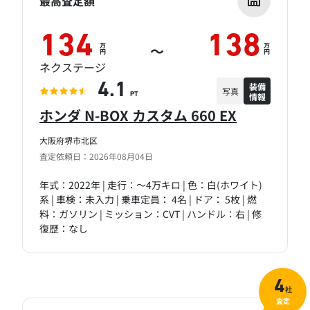
最高査定額
134
138
万
万
～
円
円
ネクステージ
装備
4.1
写真
情報
PT
ホンダ N-BOX カスタム 660 EX
大阪府堺市北区
査定依頼日：2026年08月04日
年式：2022年 | 走行：～4万キロ | 色：白(ホワイト)
系 | 車検：未入力 | 乗車定員： 4名 | ドア： 5枚 | 燃
料：ガソリン | ミッション：CVT | ハンドル：右 | 修
復歴：なし
4
社
査定