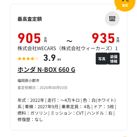
社
査定
最高査定額
905
935
万
万
～
円
円
株式会社WECARS（株式会社ウィーカーズ）1
装備
3.9
写真
情報
PT
ホンダ N-BOX 660 G
福岡県小郡市
査定依頼日：2026年08月03日
年式：2022年 | 走行：～4万キロ | 色：白(ホワイト)
系 | 車検：2027年9月 | 乗車定員： 4名 | ドア： 5枚 |
燃料：ガソリン | ミッション：CVT | ハンドル：右 |
修復歴：なし