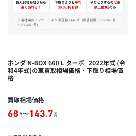
最大20社が競うから
下取りよりも
平均
やりとりするのは
高
高く売れる！
30.3万円お得
額上位3社
のみ
※当社実施アンケートより 回答数3,645件（回答期間：2023年6月
～2024年5月）
ホンダ N-BOX 660 L ターボ 2022年式 (令
和4年式)の車買取相場価格・下取り相場価
格
買取相場価格
～
68
143.7
万
万
円
円