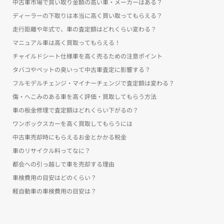
中古車市場で買い取り金額の高い車・メーカーはある？
ディーラーの下取りは本当に高く買い取ってもらえる？
走行距離や年式で、車の査定額はどれくらい変わる？
マニュアル車は高く買取ってもらえる！
チャイルドシート仕様車を高く売るための注意ポイント
タバコやペットの臭いって中古車査定に影響する？
フルモデルチェンジ・マイナーチェンジで査定額は変わる？
傷・へこみのある車を高く評価・買取してもらう方法
車の板金修理で査定額はどれくらい下がるの？
ワンボックスカーを高く買取してもらうには
中古車売却時にもらえるお金とかかる税金
車のリサイクル料ってなに？
都会への引っ越しで車を売却する理由
車検費用の目安はどのくらい？
軽自動車の車検費用の目安は？