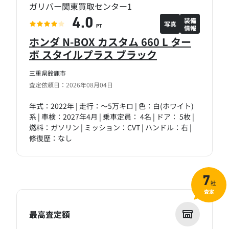
ガリバー関東買取センター1
装備
4.0
写真
情報
PT
ホンダ N-BOX カスタム 660 L ター
ボ スタイルプラス ブラック
三重県鈴鹿市
査定依頼日：2026年08月04日
年式：2022年 | 走行：～5万キロ | 色：白(ホワイト)
系 | 車検：2027年4月 | 乗車定員： 4名 | ドア： 5枚 |
燃料：ガソリン | ミッション：CVT | ハンドル：右 |
修復歴：なし
7
社
査定
最高査定額