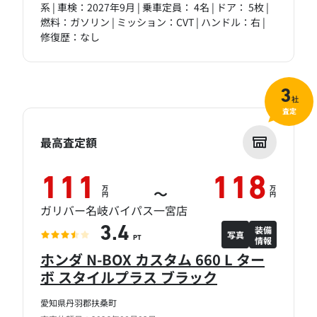
系 | 車検：2027年9月 | 乗車定員： 4名 | ドア： 5枚 |
燃料：ガソリン | ミッション：CVT | ハンドル：右 |
修復歴：なし
3
社
査定
最高査定額
111
118
万
万
～
円
円
ガリバー名岐バイパス一宮店
装備
3.4
写真
情報
PT
ホンダ N-BOX カスタム 660 L ター
ボ スタイルプラス ブラック
愛知県丹羽郡扶桑町