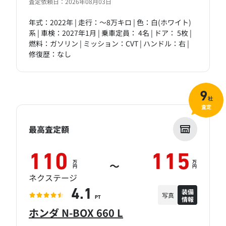
査定依頼日：2026年08月03日
年式：2022年 | 走行：～8万キロ | 色：白(ホワイト)
系 | 車検：2027年1月 | 乗車定員： 4名 | ドア： 5枚 |
燃料：ガソリン | ミッション：CVT | ハンドル：右 |
修復歴：なし
9
社
査定
最高査定額
110
115
万
万
～
円
円
ネクステージ
装備
4.1
写真
情報
PT
ホンダ N-BOX 660 L