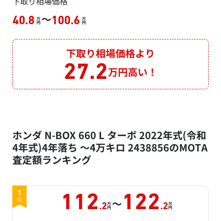
下取り相場価格
～
40.8
100.6
万
万
円
円
下取り相場価格より
27.2
万円高い！
ホンダ N-BOX 660 L ターボ 2022年式(令和
4年式)4年落ち ～4万キロ 2438856のMOTA
査定額ランキング
1
112
122
～
位
万
万
.2
.2
円
円