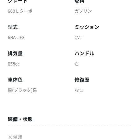
グレード
燃料
660 L ターボ
ガソリン
型式
ミッション
6BA-JF3
CVT
排気量
ハンドル
658cc
右
車体色
修復歴
黒(ブラック)系
なし
装備・状態
禁煙