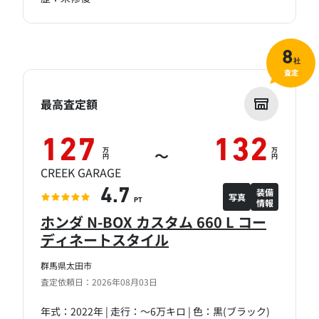
8
社
査定
最高査定額
127
132
万
万
～
円
円
CREEK GARAGE
装備
4.7
写真
情報
PT
ホンダ N-BOX カスタム 660 L コー
ディネートスタイル
群馬県太田市
査定依頼日：2026年08月03日
年式：2022年 | 走行：～6万キロ | 色：黒(ブラック)