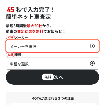
秒で入力完了！
45
簡単ネット車査定
最短3時間後
最大20社
から、
愛車の
査定結果を無料
でお知らせ！
メーカー
必須
メーカーを選択
車種
必須
車種を選択
次へ
無料
MOTAが選ばれる３つの理由