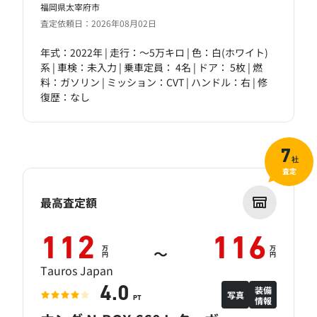
福岡県太宰府市
査定依頼日：2026年08月02日
年式：2022年 | 走行：～5万キロ | 色：白(ホワイト)
系 | 車検：未入力 | 乗車定員： 4名 | ドア： 5枚 | 燃
料：ガソリン | ミッション：CVT | ハンドル：右 | 修
復歴：なし
7
社
査定
最高査定額
112
116
万
万
～
円
円
Tauros Japan
装備
4.0
写真
情報
PT