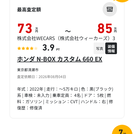
最高査定額
73
85
万
万
～
円
円
株式会社WECARS（株式会社ウィーカーズ）3
装備
3.9
写真
情報
PT
ホンダ N-BOX カスタム 660 EX
東京都清瀬市
査定依頼日：2026年08月04日
年式：2022年 | 走行：～5万キロ | 色：黒(ブラック)
系 | 車検：未入力 | 乗車定員： 4名 | ドア： 5枚 | 燃
料：ガソリン | ミッション：CVT | ハンドル：右 | 修
復歴：修復済
7