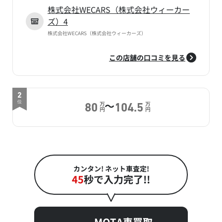
株式会社WECARS（株式会社ウィーカー
ズ）4
株式会社WECARS（株式会社ウィーカーズ）
この店舗の口コミを見る
2
～
位
万
万
80
104.5
円
円
カンタン! ネット車査定!
45
秒で入力完了!!
MOTA車買取