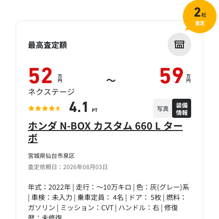
2
社
査定
最高査定額
52
59
万
万
～
円
円
ネクステージ
装備
4.1
写真
情報
PT
ホンダ N-BOX カスタム 660 L ター
ボ
宮城県仙台市泉区
査定依頼日：2026年08月03日
年式：2022年 | 走行：～10万キロ | 色：灰(グレー)系
| 車検：未入力 | 乗車定員： 4名 | ドア： 5枚 | 燃料：
ガソリン | ミッション：CVT | ハンドル：右 | 修復
歴：未修復