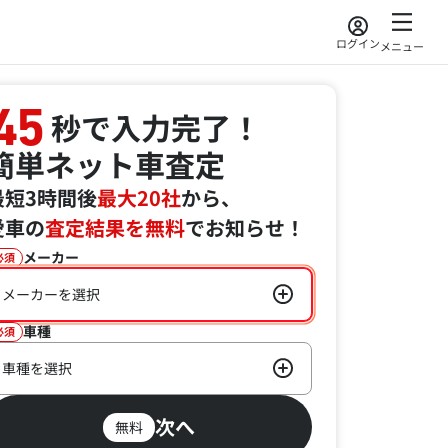
ログイン
メニュー
45
秒で入力完了！
簡単ネット車査定
最短3時間後
最大20社
から、
愛車の
査定結果を無料
でお知らせ！
メーカー
必須
メーカーを選択
車種
必須
車種を選択
次へ
無料