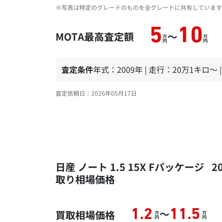
※写真は特定のグレードのものを全グレードに共有しています
5
10
MOTA最高査定額
～
万
万
円
円
査定条件
年式：2009年 | 走行：20万1キロ～ 
査定依頼日：2026年05月17日
日産 ノート 1.5 15X Fパッケージ
取り相場価格
～
1.2
11.5
買取相場価格
万
万
円
円