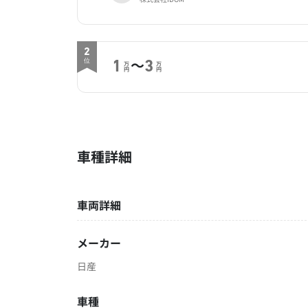
2
～
位
1
3
万
万
円
円
車種詳細
車両詳細
メーカー
日産
車種