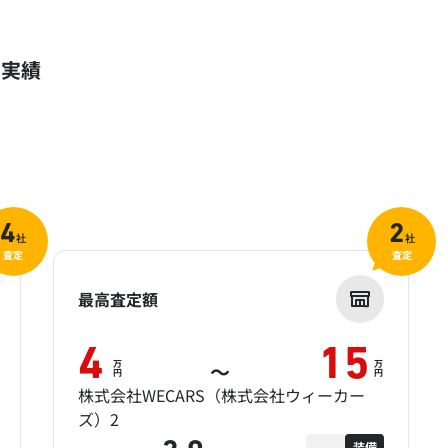
定実績
4
2
社
社
査定
査定
最高査定額
4
15
万
万
～
円
円
株式会社WECARS（株式会社ウィーカー
ズ）2
装備