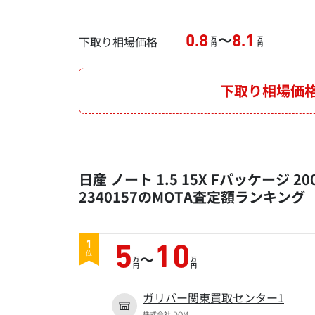
～
下取り相場価格
0.8
8.1
万
万
円
円
下取り相場価
日産 ノート 1.5 15X Fパッケージ 
2340157のMOTA査定額ランキング
1
5
10
～
位
万
万
円
円
ガリバー関東買取センター1
株式会社IDOM