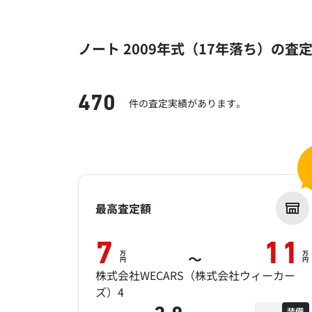
ノート 2009年式（17年落ち）の査
470
件の査定実績があります。
最高査定額
7
11
万
万
～
円
円
株式会社WECARS（株式会社ウィーカー
ズ）4
装備