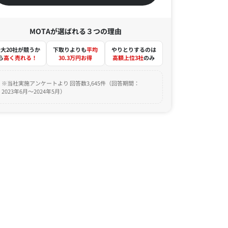
MOTAが選ばれる３つの理由
大20社が競うか
下取りよりも
平均
やりとりするのは
ら
高く売れる！
30.3万円お得
高額上位3社
のみ
※当社実施アンケートより 回答数3,645件（回答期間：
2023年6月～2024年5月）