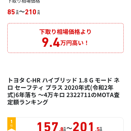
下取り相場価格
～
85
210
万
万
円
円
下取り相場価格より
9.4
万円高い！
トヨタ C-HR ハイブリッド 1.8 G モード ネ
ロ セーフティ プラス 2020年式(令和2年
式)6年落ち ～4万キロ 2322711のMOTA査
定額ランキング
1
157
201
～
位
万
万
.8
.5
円
円