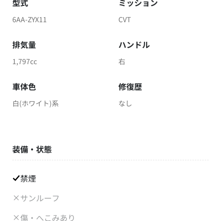
型式
ミッション
6AA-ZYX11
CVT
排気量
ハンドル
1,797cc
右
車体色
修復歴
白(ホワイト)系
なし
装備・状態
禁煙
サンルーフ
傷・へこみあり