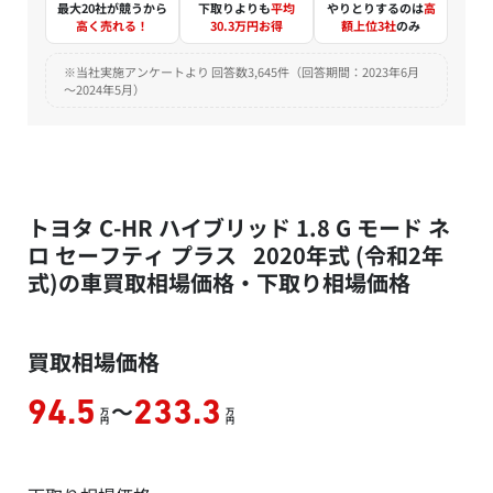
最大20社が競うから
下取りよりも
平均
やりとりするのは
高
高く売れる！
30.3万円お得
額上位3社
のみ
※当社実施アンケートより 回答数3,645件（回答期間：2023年6月
～2024年5月）
トヨタ C-HR ハイブリッド 1.8 G モード ネ
ロ セーフティ プラス 2020年式 (令和2年
式)の車買取相場価格・下取り相場価格
買取相場価格
～
94.5
233.3
万
万
円
円