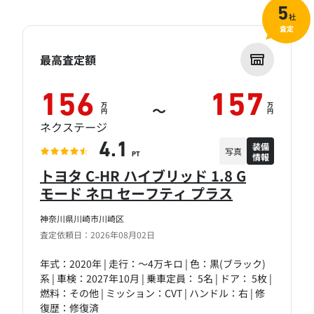
5
社
査定
最高査定額
156
157
万
万
～
円
円
ネクステージ
装備
4.1
写真
情報
PT
トヨタ C-HR ハイブリッド 1.8 G
モード ネロ セーフティ プラス
神奈川県川崎市川崎区
査定依頼日：2026年08月02日
年式：2020年 | 走行：～4万キロ | 色：黒(ブラック)
系 | 車検：2027年10月 | 乗車定員： 5名 | ドア： 5枚 |
燃料：その他 | ミッション：CVT | ハンドル：右 | 修
復歴：修復済