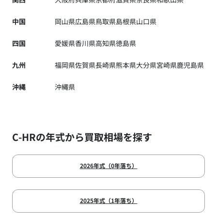
中国
岡山県
広島県
鳥取県
島根県
山口県
四国
愛媛県
香川県
高知県
徳島県
九州
福岡県
佐賀県
長崎県
熊本県
大分県
宮崎県
鹿児島県
沖縄
沖縄県
C-HRの年式から買取相場を探す
2026年式（0年落ち）
2025年式（1年落ち）