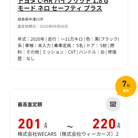
トヨタ C-HR ハイブリッド 1.8 G
モード ネロ セーフティ プラス
岐阜県中津川市
査定依頼日：2026年08月06日
年式：2020年 | 走行：～11万キロ | 色：黒(ブラック)
系 | 車検：未入力 | 乗車定員： 5名 | ドア： 5枚 | 燃
料：その他 | ミッション：CVT | ハンドル：右 | 修復
歴：なし
7
社
査定
最高査定額
201
220
万
万
～
円
円
株式会社WECARS（株式会社ウィーカーズ）2