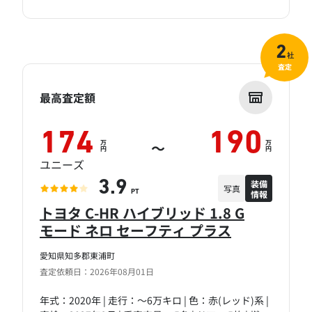
2
社
査定
最高査定額
174
190
万
万
～
円
円
ユニーズ
装備
3.9
写真
情報
PT
トヨタ C-HR ハイブリッド 1.8 G
モード ネロ セーフティ プラス
愛知県知多郡東浦町
査定依頼日：2026年08月01日
年式：2020年 | 走行：～6万キロ | 色：赤(レッド)系 |