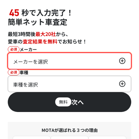
秒で入力完了！
45
簡単ネット車査定
最短3時間後
最大20社
から、
愛車の
査定結果を無料
でお知らせ！
メーカー
必須
メーカーを選択
車種
必須
車種を選択
次へ
無料
MOTAが選ばれる３つの理由