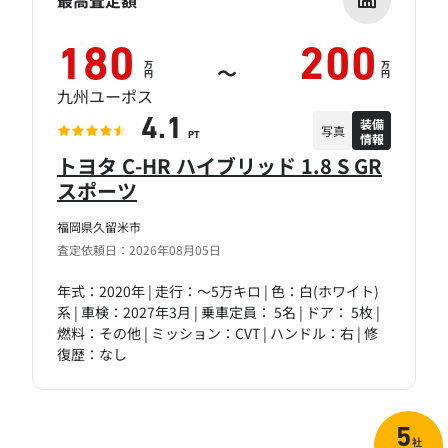
最高査定額
180
200
万
万
～
円
円
九州ユーポス
装備
4.1
写真
情報
PT
トヨタ C-HR ハイブリッド 1.8 S GR
スポーツ
福岡県久留米市
査定依頼日：2026年08月05日
年式：2020年 | 走行：～5万キロ | 色：白(ホワイト)
系 | 車検：2027年3月 | 乗車定員： 5名 | ドア： 5枚 |
燃料：その他 | ミッション：CVT | ハンドル：右 | 修
復歴：なし
5
社