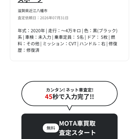
滋賀県近江八幡市
査定依頼日：2026年07月31日
年式：2020年 | 走行：～4万キロ | 色：黒(ブラック)
系 | 車検：未入力 | 乗車定員： 5名 | ドア： 5枚 | 燃
料：その他 | ミッション：CVT | ハンドル：右 | 修復
歴：修復済
カンタン! ネット車査定!
45
秒で入力完了!!
MOTA車買取
無料
査定スタート