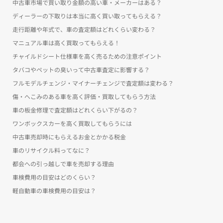
中古車市場で買い取り金額の高い車・メーカーはある？
ディーラーの下取りは本当に高く買い取ってもらえる？
走行距離や年式で、車の査定額はどれくらい変わる？
マニュアル車は高く買取ってもらえる！
チャイルドシート仕様車を高く売るための注意ポイント
タバコやペットの臭いって中古車査定に影響する？
フルモデルチェンジ・マイナーチェンジで査定額は変わる？
傷・へこみのある車を高く評価・買取してもらう方法
車の板金修理で査定額はどれくらい下がるの？
ワンボックスカーを高く買取してもらうには
中古車売却時にもらえるお金とかかる税金
車のリサイクル料ってなに？
都会への引っ越しで車を売却する理由
車検費用の目安はどのくらい？
軽自動車の車検費用の目安は？