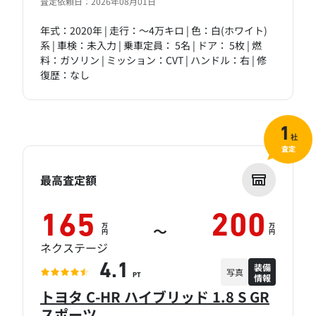
査定依頼日：2026年08月01日
年式：2020年 | 走行：～4万キロ | 色：白(ホワイト)
系 | 車検：未入力 | 乗車定員： 5名 | ドア： 5枚 | 燃
料：ガソリン | ミッション：CVT | ハンドル：右 | 修
復歴：なし
1
社
査定
最高査定額
165
200
万
万
～
円
円
ネクステージ
装備
4.1
写真
情報
PT
トヨタ C-HR ハイブリッド 1.8 S GR
スポーツ