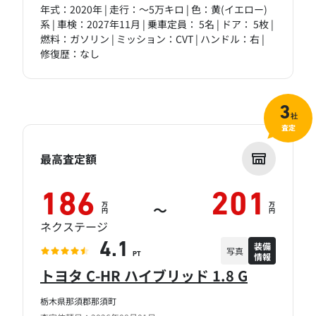
年式：2020年 | 走行：～5万キロ | 色：黄(イエロー)
系 | 車検：2027年11月 | 乗車定員： 5名 | ドア： 5枚 |
燃料：ガソリン | ミッション：CVT | ハンドル：右 |
修復歴：なし
3
社
査定
最高査定額
186
201
万
万
～
円
円
ネクステージ
装備
4.1
写真
情報
PT
トヨタ C-HR ハイブリッド 1.8 G
栃木県那須郡那須町