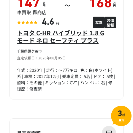
147
168
万
万
～
円
円
車買取 轟商店
装備
4.6
写真
情報
PT
トヨタ C-HR ハイブリッド 1.8 G
モード ネロ セーフティ プラス
千葉県鎌ケ谷市
査定依頼日：2026年08月05日
年式：2020年 | 走行：～7万キロ | 色：白(ホワイト)
系 | 車検：2027年12月 | 乗車定員： 5名 | ドア： 5枚 |
燃料：その他 | ミッション：CVT | ハンドル：右 | 修
復歴：修復済
3
社
査定