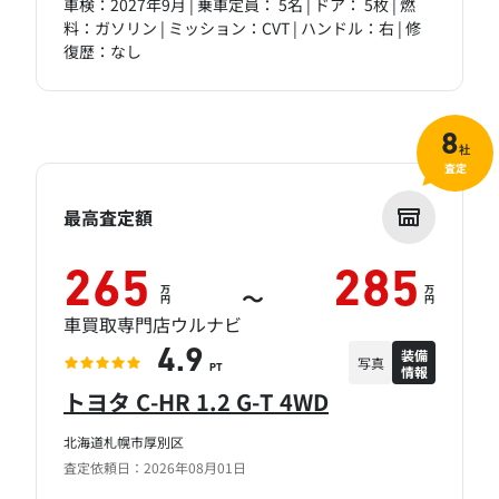
車検：2027年9月 | 乗車定員： 5名 | ドア： 5枚 | 燃
料：ガソリン | ミッション：CVT | ハンドル：右 | 修
復歴：なし
8
社
査定
最高査定額
265
285
万
万
～
円
円
車買取専門店ウルナビ
装備
4.9
写真
情報
PT
トヨタ C-HR 1.2 G-T 4WD
北海道札幌市厚別区
査定依頼日：2026年08月01日