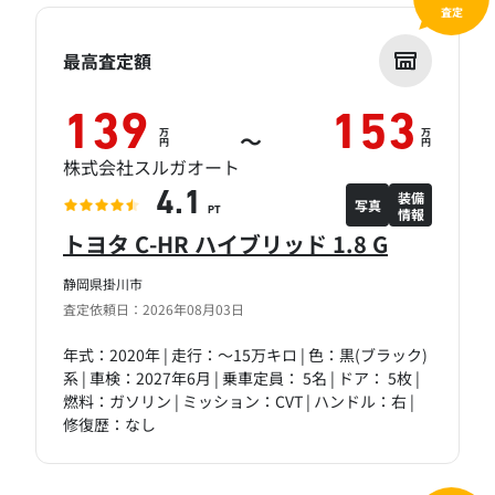
査定
最高査定額
139
153
万
万
～
円
円
株式会社スルガオート
装備
4.1
写真
情報
PT
トヨタ C-HR ハイブリッド 1.8 G
静岡県掛川市
査定依頼日：2026年08月03日
年式：2020年 | 走行：～15万キロ | 色：黒(ブラック)
系 | 車検：2027年6月 | 乗車定員： 5名 | ドア： 5枚 |
燃料：ガソリン | ミッション：CVT | ハンドル：右 |
修復歴：なし