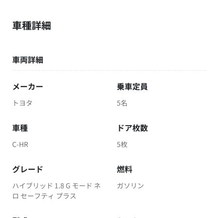
車種詳細
車両詳細
メーカー
乗車定員
トヨタ
5名
車種
ドア枚数
C-HR
5枚
グレード
燃料
ハイブリッド 1.8 G モード ネ
ガソリン
ロ セーフティ プラス