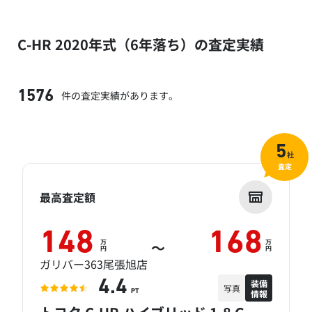
C-HR 2020年式（6年落ち）の査定実績
件の査定実績があります。
1576
5
社
査定
最高査定額
148
168
万
万
～
円
円
ガリバー363尾張旭店
装備
4.4
写真
情報
PT