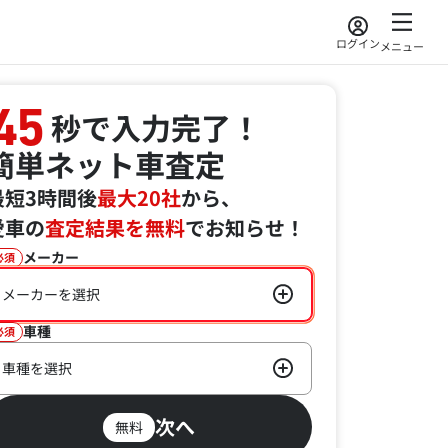
ログイン
メニュー
45
秒で入力完了！
簡単ネット車査定
最短3時間後
最大20社
から、
愛車の
査定結果を無料
でお知らせ！
メーカー
必須
メーカーを選択
車種
必須
車種を選択
次へ
無料