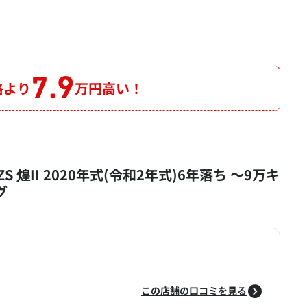
7.9
格より
万円高い！
S 煌II 2020年式(令和2年式)6年落ち ～9万キ
グ
この店舗の口コミを見る