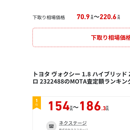
～
下取り相場価格
70.9
220.6
万
万
円
円
下取り相場価
トヨタ ヴォクシー 1.8 ハイブリッド Z
ロ 2322488のMOTA査定額ランキン
1
154
186
～
位
万
万
.3
円
円
ネクステージ
株式会社ネクステージ