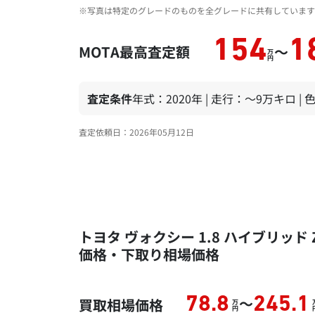
※写真は特定のグレードのものを全グレードに共有しています
154
1
MOTA最高査定額
～
万
円
査定条件
年式：2020年 | 走行：～9万キロ |
査定依頼日：2026年05月12日
トヨタ ヴォクシー 1.8 ハイブリッド Z
価格・下取り相場価格
～
78.8
245.1
買取相場価格
万
円