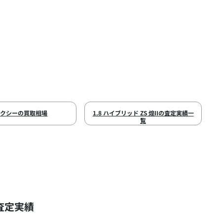
ォクシーの買取相場
1.8 ハイブリッド ZS 煌IIの査定実績一
覧
査定実績