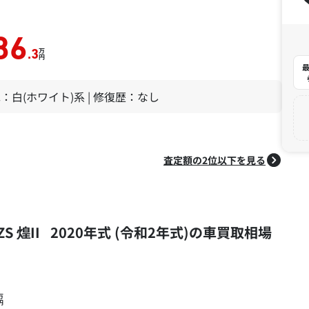
86
万
.3
円
最
 色：白(ホワイト)系 | 修復歴：なし
査定額の2位以下を見る
S 煌II 2020年式 (令和2年式)の車買取相場
万
円