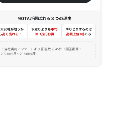
MOTAが選ばれる３つの理由
大20社が競うか
下取りよりも
平均
やりとりするのは
ら
高く売れる！
30.3万円お得
高額上位3社
のみ
※当社実施アンケートより 回答数3,645件（回答期間：
2023年6月～2024年5月）