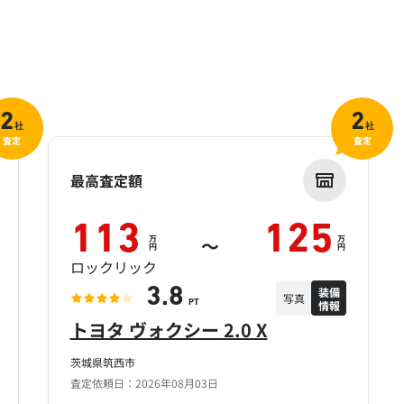
2
2
社
社
査定
査定
最高査定額
113
125
万
万
～
円
円
ロックリック
装備
3.8
写真
情報
PT
トヨタ ヴォクシー 2.0 X
茨城県筑西市
査定依頼日：2026年08月03日