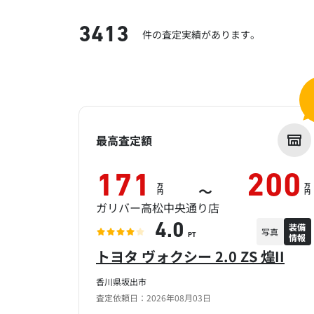
3413
件の査定実績があります。
最高査定額
171
200
万
万
～
円
円
ガリバー高松中央通り店
装備
4.0
写真
情報
PT
トヨタ ヴォクシー 2.0 ZS 煌II
香川県坂出市
査定依頼日：2026年08月03日