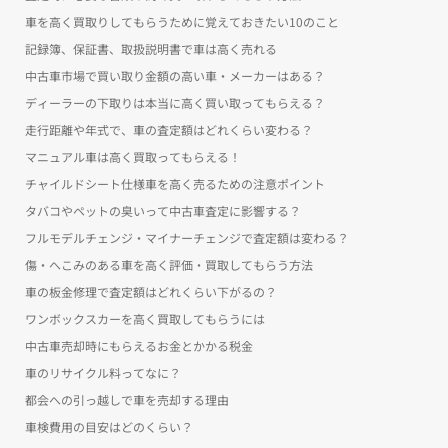
車を高く買取りしてもらうために覚えておきたい10のこと
記録簿、保証書、取扱説明書で車は高く売れる
中古車市場で買い取り金額の高い車・メーカーはある？
ディーラーの下取りは本当に高く買い取ってもらえる？
走行距離や年式で、車の査定額はどれくらい変わる？
マニュアル車は高く買取ってもらえる！
チャイルドシート仕様車を高く売るための注意ポイント
タバコやペットの臭いって中古車査定に影響する？
フルモデルチェンジ・マイナーチェンジで査定額は変わる？
傷・へこみのある車を高く評価・買取してもらう方法
車の板金修理で査定額はどれくらい下がるの？
ワンボックスカーを高く買取してもらうには
中古車売却時にもらえるお金とかかる税金
車のリサイクル料ってなに？
都会への引っ越しで車を売却する理由
車検費用の目安はどのくらい？