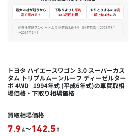
最大20社が競うから
下取りよりも
平均
やりとりするのは
高
高く売れる！
30.3万円お得
額上位3社
のみ
※当社実施アンケートより 回答数3,645件（回答期間：2023年6月
～2024年5月）
トヨタ ハイエースワゴン 3.0 スーパーカス
タム トリプルムーンルーフ ディーゼルター
ボ 4WD 1994年式 (平成6年式)の車買取相
場価格・下取り相場価格
買取相場価格
～
7.9
142.5
万
万
円
円