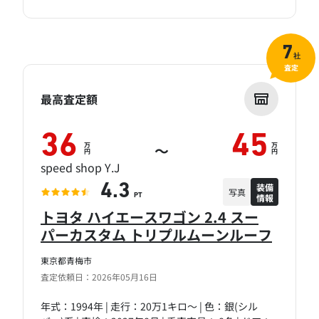
7
社
査定
最高査定額
36
45
万
万
～
円
円
speed shop Y.J
装備
4.3
写真
情報
PT
トヨタ ハイエースワゴン 2.4 スー
パーカスタム トリプルムーンルーフ
東京都青梅市
査定依頼日：2026年05月16日
年式：1994年 | 走行：20万1キロ～ | 色：銀(シル