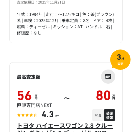
査定依頼日：2025年11月21日
年式：1994年 | 走行：～12万キロ | 色：茶(ブラウン)
系 | 車検：2025年12月 | 乗車定員： 8名 | ドア： 4枚 |
燃料：ディーゼル | ミッション：AT | ハンドル：右 |
修復歴：なし
3
社
査定
最高査定額
56
80
万
万
～
円
円
直販専門店NEXT
装備
4.3
写真
情報
PT
トヨタ ハイエースワゴン 2.8 クルー