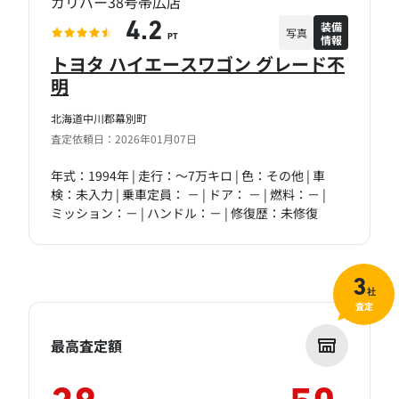
ガリバー38号帯広店
装備
4.2
写真
情報
PT
トヨタ ハイエースワゴン グレード不
明
北海道中川郡幕別町
査定依頼日：2026年01月07日
年式：1994年 | 走行：～7万キロ | 色：その他 | 車
検：未入力 | 乗車定員： － | ドア： － | 燃料：－ |
ミッション：－ | ハンドル：－ | 修復歴：未修復
3
社
査定
最高査定額