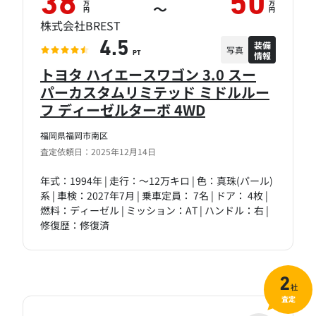
38
50
万
万
～
円
円
株式会社BREST
装備
4.5
写真
情報
PT
トヨタ ハイエースワゴン 3.0 スー
パーカスタムリミテッド ミドルルー
フ ディーゼルターボ 4WD
福岡県福岡市南区
査定依頼日：2025年12月14日
年式：1994年 | 走行：～12万キロ | 色：真珠(パール)
系 | 車検：2027年7月 | 乗車定員： 7名 | ドア： 4枚 |
燃料：ディーゼル | ミッション：AT | ハンドル：右 |
修復歴：修復済
2
社
査定