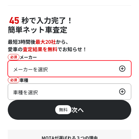
秒で入力完了！
45
簡単ネット車査定
最短3時間後
最大20社
から、
愛車の
査定結果を無料
でお知らせ！
メーカー
必須
メーカーを選択
車種
必須
車種を選択
次へ
無料
MOTAが選ばれる３つの理由