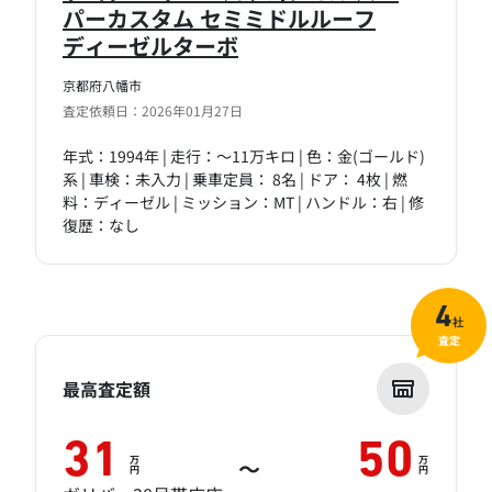
パーカスタム セミミドルルーフ
ディーゼルターボ
京都府八幡市
査定依頼日：2026年01月27日
年式：1994年 | 走行：～11万キロ | 色：金(ゴールド)
系 | 車検：未入力 | 乗車定員： 8名 | ドア： 4枚 | 燃
料：ディーゼル | ミッション：MT | ハンドル：右 | 修
復歴：なし
4
社
査定
最高査定額
31
50
万
万
～
円
円