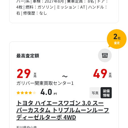
バー)系 | 車検：2027年8月 | 乗車定員： 8名 | ドア：
4枚 | 燃料：ガソリン | ミッション：AT | ハンドル：
右 | 修復歴：なし
2
社
査定
最高査定額
29
49
万
万
～
円
円
ガリバー関東買取センター1
装備
4.0
写真
情報
PT
トヨタ ハイエースワゴン 3.0 スー
パーカスタム トリプルムーンルーフ
ディーゼルターボ 4WD
石川県白山市