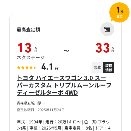
1
社
査定
最高査定額
13
33
万
万
～
円
円
ネクステージ
装備
4.1
写真
情報
PT
トヨタ ハイエースワゴン 3.0 スー
パーカスタム トリプルムーンルーフ
ディーゼルターボ 4WD
青森県五所川原市
査定依頼日：2025年11月24日
年式：1994年 | 走行：20万1キロ～ | 色：茶(ブラウ
ン)系 | 車検：2026年5月 | 乗車定員： 8名 | ドア： 4