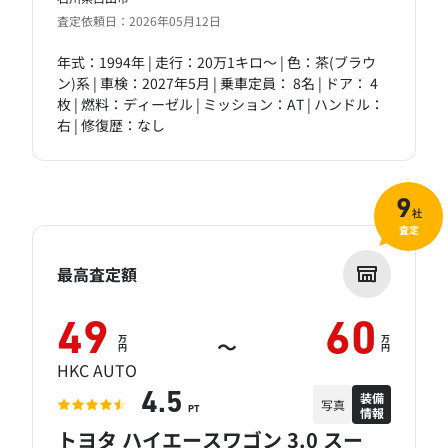
査定依頼日：2026年05月12日
年式：1994年 | 走行：20万1キロ～ | 色：茶(ブラウ
ン)系 | 車検：2027年5月 | 乗車定員： 8名 | ドア： 4
枚 | 燃料：ディーゼル | ミッション：AT | ハンドル：
右 | 修復歴：なし
9
社
査定
最高査定額
49
60
万
万
～
円
円
HKC AUTO
装備
4.5
写真
情報
PT
トヨタ ハイエースワゴン 3.0 スー