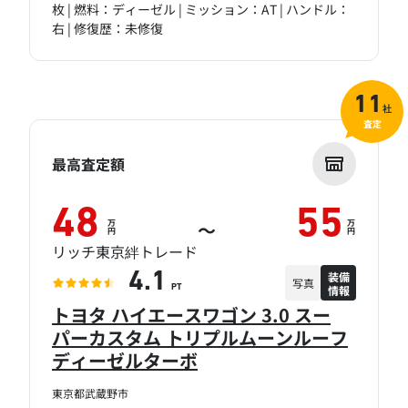
枚 | 燃料：ディーゼル | ミッション：AT | ハンドル：
右 | 修復歴：未修復
11
社
査定
最高査定額
48
55
万
万
～
円
円
リッチ東京絆トレード
装備
4.1
写真
情報
PT
トヨタ ハイエースワゴン 3.0 スー
パーカスタム トリプルムーンルーフ
ディーゼルターボ
東京都武蔵野市