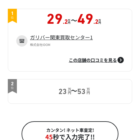
1
29
49
～
位
万
万
.2
.2
円
円
ガリバー関東買取センター1
株式会社IDOM
この店舗の口コミを見る
2
～
位
万
万
23
53
円
円
カンタン! ネット車査定!
45
秒で入力完了!!