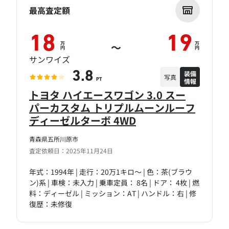
最高査定額
18
19
万
万
～
円
円
サンワイズ
装備
3.8
写真
情報
PT
トヨタ ハイエースワゴン 3.0 スー
パーカスタム トリプルムーンルーフ
ディーゼルターボ 4WD
青森県五所川原市
査定依頼日：2025年11月24日
年式：1994年 | 走行：20万1キロ～ | 色：茶(ブラウ
ン)系 | 車検：未入力 | 乗車定員： 8名 | ドア： 4枚 | 燃
料：ディーゼル | ミッション：AT | ハンドル：右 | 修
復歴：未修復