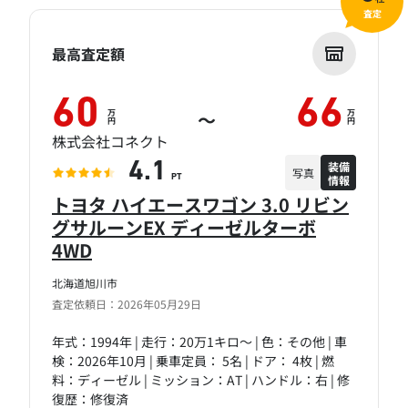
査定
最高査定額
60
66
万
万
～
円
円
株式会社コネクト
装備
4.1
写真
情報
PT
トヨタ ハイエースワゴン 3.0 リビン
グサルーンEX ディーゼルターボ
4WD
北海道旭川市
査定依頼日：2026年05月29日
年式：1994年 | 走行：20万1キロ～ | 色：その他 | 車
検：2026年10月 | 乗車定員： 5名 | ドア： 4枚 | 燃
料：ディーゼル | ミッション：AT | ハンドル：右 | 修
復歴：修復済