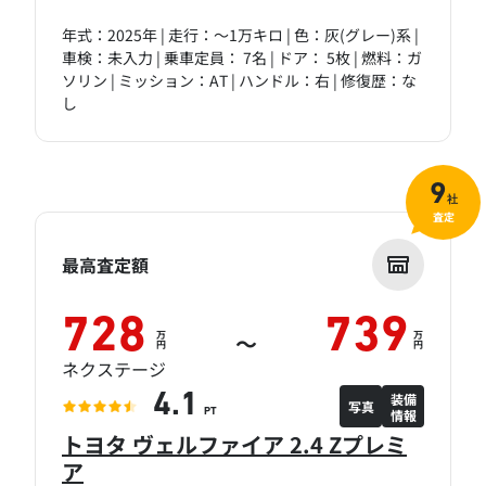
年式：2025年 | 走行：～1万キロ | 色：灰(グレー)系 |
車検：未入力 | 乗車定員： 7名 | ドア： 5枚 | 燃料：ガ
ソリン | ミッション：AT | ハンドル：右 | 修復歴：な
し
9
社
査定
最高査定額
728
739
万
万
～
円
円
ネクステージ
装備
4.1
写真
情報
PT
トヨタ ヴェルファイア 2.4 Zプレミ
ア