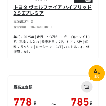
情報
トヨタ ヴェルファイア ハイブリッド
2.5 Zプレミア
東京都江戸川区
査定依頼日：2026年08月03日
年式：2025年 | 走行：～3万キロ | 色：白(ホワイト)
系 | 車検：未入力 | 乗車定員： 7名 | ドア： 5枚 | 燃
料：ガソリン | ミッション：CVT | ハンドル：右 | 修
復歴：なし
4
社
査定
最高査定額
778
785
万
万
～
円
円