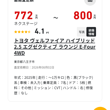
772
800
万
万
～
円
円
ネクステージ
装備
4.1
写真
情報
PT
トヨタ ヴェルファイア ハイブリッド
2.5 エグゼクティブ ラウンジ E-Four
4WD
東京都八王子市
査定依頼日：2026年08月02日
年式：2025年 | 走行：～1万キロ | 色：黒(ブラック)
系 | 車検：未入力 | 乗車定員： 7名 | ドア： 5枚 | 燃
料：その他 | ミッション：CVT | ハンドル：右 | 修復
歴：なし