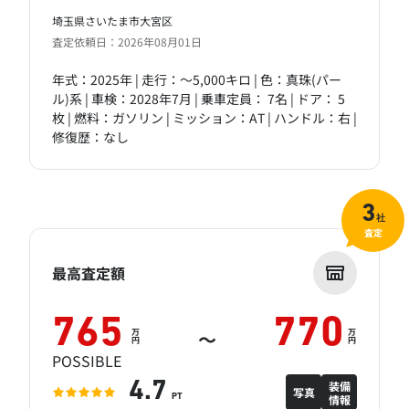
埼玉県さいたま市大宮区
査定依頼日：2026年08月01日
年式：2025年 | 走行：～5,000キロ | 色：真珠(パー
ル)系 | 車検：2028年7月 | 乗車定員： 7名 | ドア： 5
枚 | 燃料：ガソリン | ミッション：AT | ハンドル：右 |
修復歴：なし
3
社
査定
最高査定額
765
770
万
万
～
円
円
POSSIBLE
装備
4.7
写真
情報
PT