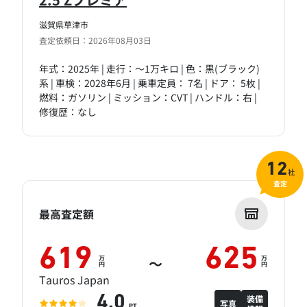
滋賀県草津市
査定依頼日：2026年08月03日
年式：2025年 | 走行：～1万キロ | 色：黒(ブラック)
系 | 車検：2028年6月 | 乗車定員： 7名 | ドア： 5枚 |
燃料：ガソリン | ミッション：CVT | ハンドル：右 |
修復歴：なし
12
社
査定
最高査定額
619
625
万
万
～
円
円
Tauros Japan
装備
4.0
写真
PT