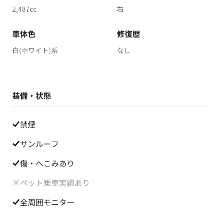
2,487cc
右
車体色
修復歴
白(ホワイト)系
なし
装備・状態
禁煙
サンルーフ
傷・へこみあり
ペット乗車実績あり
全周囲モニター