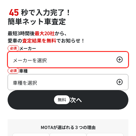
秒で入力完了！
45
簡単ネット車査定
最短3時間後
最大20社
から、
愛車の
査定結果を無料
でお知らせ！
メーカー
必須
メーカーを選択
車種
必須
車種を選択
次へ
無料
MOTAが選ばれる３つの理由