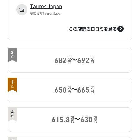
Tauros Japan
株式会社Tauros Japan
この店舗の口コミを見る
2
～
位
万
万
682
692
円
円
3
～
位
万
万
650
665
円
円
4
～
位
万
万
615.8
630
円
円