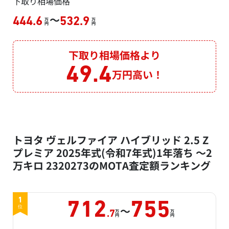
下取り相場価格
～
444.6
532.9
万
万
円
円
下取り相場価格より
49.4
万円高い！
トヨタ ヴェルファイア ハイブリッド 2.5 Z
プレミア 2025年式(令和7年式)1年落ち ～2
万キロ 2320273のMOTA査定額ランキング
1
712
755
～
位
万
万
.7
円
円