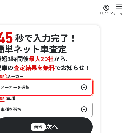
ログイン
メニュー
45
秒で入力完了！
簡単ネット車査定
最短3時間後
最大20社
から、
愛車の
査定結果を無料
でお知らせ！
メーカー
必須
メーカーを選択
車種
必須
車種を選択
次へ
無料