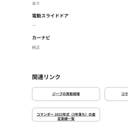
あり
電動スライドドア
－
カーナビ
純正
関連リンク
ジープの買取相場
コ
コマンダー 2023年式（3年落ち）の査
定実績一覧