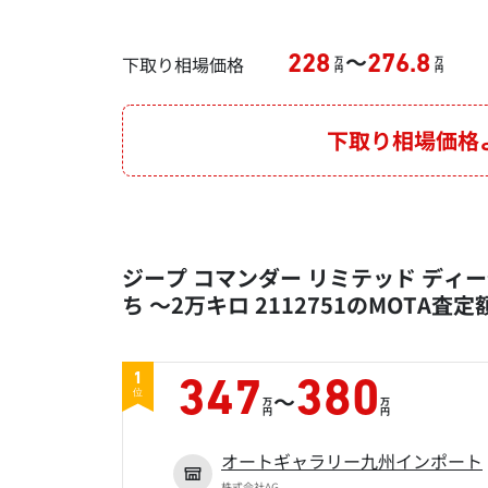
～
下取り相場価格
228
276.8
万
万
円
円
下取り相場価格
ジープ コマンダー リミテッド ディーゼ
ち ～2万キロ 2112751のMOTA査
1
347
380
～
位
万
万
円
円
オートギャラリー九州インポート
株式会社AG