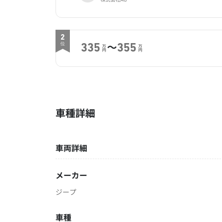
2
～
位
335
355
万
万
円
円
車種詳細
車両詳細
メーカー
ジープ
車種