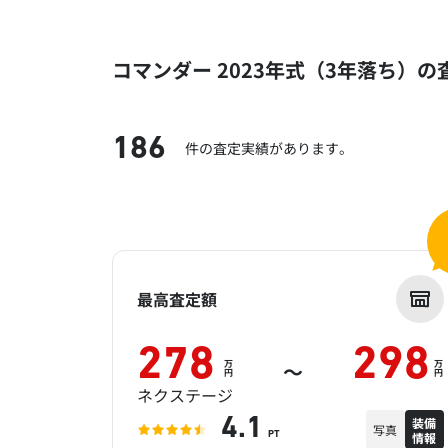
コマンダー 2023年式（3年落ち）の
186
件の査定実績があります。
最高査定額
278
298
万
万
～
円
円
ネクステージ
装備
4.1
写真
情報
PT