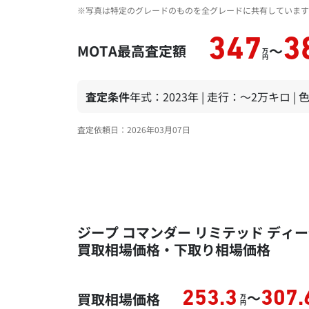
※写真は特定のグレードのものを全グレードに共有しています
347
3
MOTA最高査定額
～
万
円
査定条件
年式：2023年 | 走行：～2万キロ |
査定依頼日：2026年03月07日
ジープ コマンダー リミテッド ディーゼ
買取相場価格・下取り相場価格
～
253.3
307.
買取相場価格
万
円