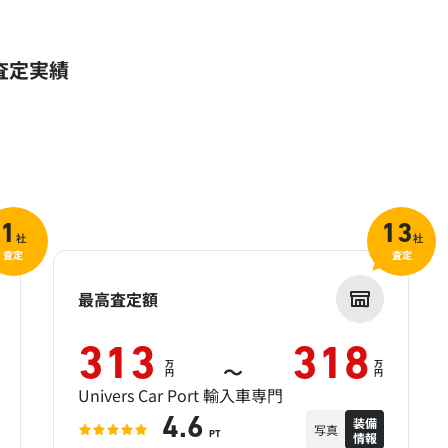
査定実績
1
13
社
社
査定
査定
最高査定額
313
318
万
万
～
円
円
Univers Car Port 輸入車専門
装備
4.6
写真
情報
PT