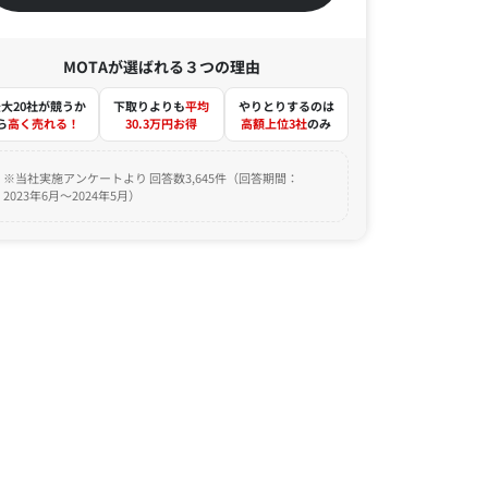
MOTAが選ばれる３つの理由
大20社が競うか
下取りよりも
平均
やりとりするのは
ら
高く売れる！
30.3万円お得
高額上位3社
のみ
※当社実施アンケートより 回答数3,645件（回答期間：
2023年6月～2024年5月）