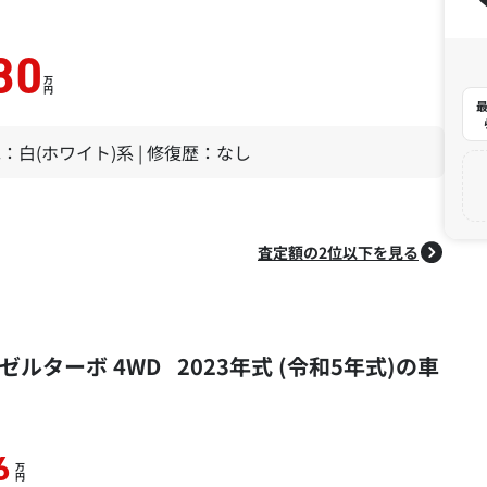
80
万
円
最
 色：白(ホワイト)系 | 修復歴：なし
査定額の2位以下を見る
ルターボ 4WD 2023年式 (令和5年式)の車
6
万
円