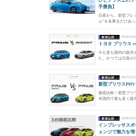
ひとクラス上のプ
手勝負】
日産から、新型プレ
ム”を名乗るだけあっ
2019/3/20
トヨタ プリウス v
今も昔も国内の販売
た。かつては日産が2
2017/5/12
新型プリウスPH
徹底比較！新型プリウス
本国内で最も多く販売
2016/10/2
インプレッサスポ
ェンジで魅力を増