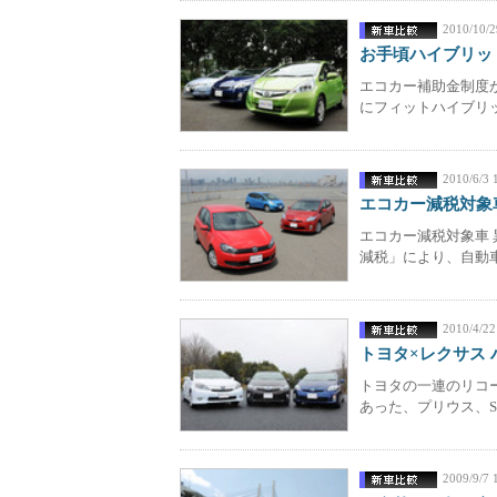
2010/10/2
お手頃ハイブリッ
エコカー補助金制度が
にフィットハイブリッ
2010/6/3 
エコカー減税対象
エコカー減税対象車 
減税」により、自動車
2010/4/22
トヨタ×レクサス 
トヨタの一連のリコ
あった、プリウス、SA
2009/9/7 