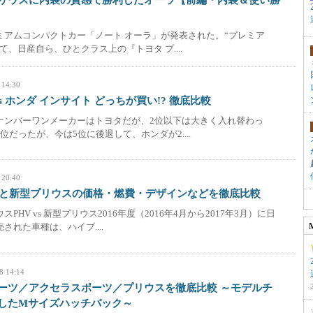
リウスに内装の質感で勝利したオーラ【前編・内装＆使い勝
ミアムコンパクトカー「ノート オーラ」が発表された。“プレミア
て、日産自ら、ひとクラス上の『トヨタ プ....
 14:30
s ホンダ インサイト どっちが買い!? 徹底比較
ナンバーワンメーカーはトヨタだが、2位以下は大きく入れ替わっ
位だったが、今は5位に後退して、ホンダが2....
 20:40
Vと新型プリウスの価格・燃費・デザインなどを徹底比較
PHV vs 新型プリウス2016年度（2016年4月から2017年3月）に日
された車種は、ハイブ....
8 14:14
ーツ／アクセラスポーツ／プリウスを徹底比較 ～モデルチ
したMサイズハッチバック～