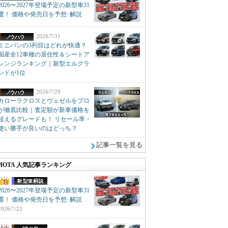
2026〜2027年登場予定の新型車31
選！ 価格や発売日を予想･解説
2026/7/31
ミニバンの3列目はどれが快適？
国産全12車種の居住性＆シートア
レンジランキング｜新型エルグラ
ンドが1位
2026/7/29
カローラクロスとヴェゼルをプロ
が徹底比較｜査定額が新車価格を
超えるグレードも！ リセール率・
使い勝手が良いのはどっち？
記事一覧を見る
MOTA 人気記事ランキング
2026〜2027年登場予定の新型車31
選！ 価格や発売日を予想･解説
2026/7/22