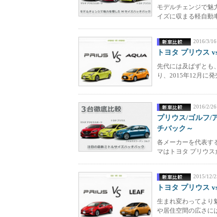
モデルチェンジで魅
イズに収まる軽自動車
2016/3/16
トヨタ プリウス 
先代には及ばずとも
り、2015年12月に
2016/2/26
プリウス/ゴルフ
チバック～
各メーカーを代表す
マはトヨタ プリウスだ
2015/12/2
トヨタ プリウス 
生まれ変わってより
や居住空間の広さには