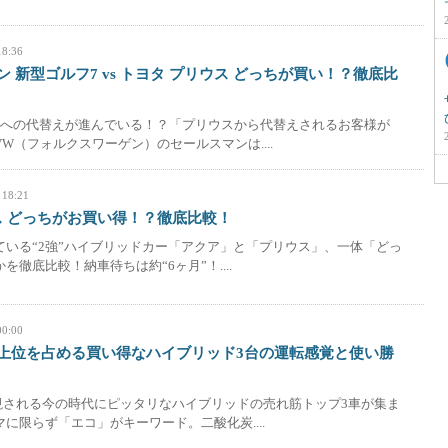
18:36
 新型ゴルフ7 vs トヨタ プリウス どっちが買い！？徹底比
7への代替えが進んでいる！？「プリウスから代替えされるお客様が
W（フォルクスワーゲン）のセールスマンは....
 18:21
ウス どっちがお買い得！？徹底比較！
ている“2強”ハイブリッドカー「アクア」と「プリウス」、一体「どっ
徹底比較！納車待ちは約“6ヶ月”！....
00:00
上位を占める買い得なハイブリッド3台の運転感覚と使い勝
視される今の時代にピッタリなハイブリッドの売れ筋トップ3車が集ま
に限らず「エコ」がキーワード。二酸化炭....