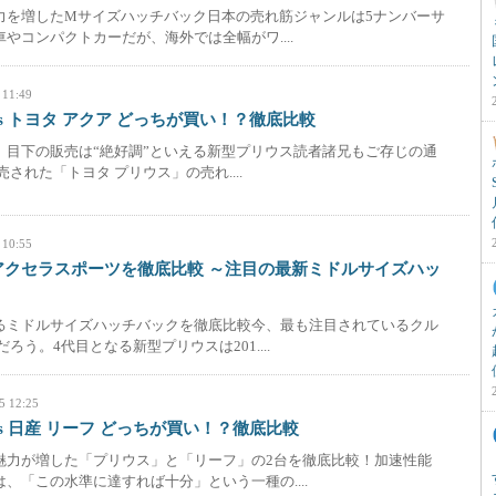
力を増したMサイズハッチバック日本の売れ筋ジャンルは5ナンバーサ
やコンパクトカーだが、海外では全幅がワ....
 11:49
vs トヨタ アクア どっちが買い！？徹底比較
、目下の販売は“絶好調”といえる新型プリウス読者諸兄もご存じの通
発売された「トヨタ プリウス」の売れ....
 10:55
/アクセラスポーツを徹底比較 ～注目の最新ミドルサイズハッ
るミドルサイズハッチバックを徹底比較今、最も注目されているクル
ろう。4代目となる新型プリウスは201....
5 12:25
vs 日産 リーフ どっちが買い！？徹底比較
魅力が増した「プリウス」と「リーフ」の2台を徹底比較！加速性能
、「この水準に達すれば十分」という一種の....