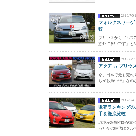
2013/7/3 
フォルクスワーゲン
較
プリウスからゴルフ
意外に多いです」とV
2012/6/14
アクア vs プリ
今、日本で最も売れ
ちがお買い得」なのかを
2012/5/4 
販売ランキングの
手を徹底比較
環境&燃費性能が重
った今の時代はクルマ