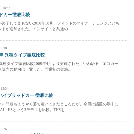
9 16:48
ドカー徹底比較
終了してまもない2010年10月、フィットのマイナーチェンジととも
ドが追加された。インサイトと共通の....
19:38
車 異種タイプ徹底比較
異種タイプ徹底比較2009年4月より実施された、いわゆる「エコカー
販売の動向は一変した。同税制の実施....
 15:34
ハイブリッドカー 徹底比較
ール問題もようやく落ち着いてきたところだが、今回は話題の渦中に
I、HSという3モデルを比較。THSを....
15:26