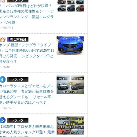
ミニバンの3列目はどれが快適？
国産全12車種の居住性＆シートア
レンジランキング｜新型エルグラ
ンドが1位
2026/7/31
ホンダ 新型インテグラ「タイプ
S」は予想価格860万円で2026年11
月ごろ発売！ シビックタイプRと
何が違う？
2026/8/5
カローラクロスとヴェゼルをプロ
が徹底比較｜査定額が新車価格を
超えるグレードも！ リセール率・
使い勝手が良いのはどっち？
2026/7/29
【2026年】プロが選ぶ軽自動車お
すすめ人気ランキング15選！ 最新