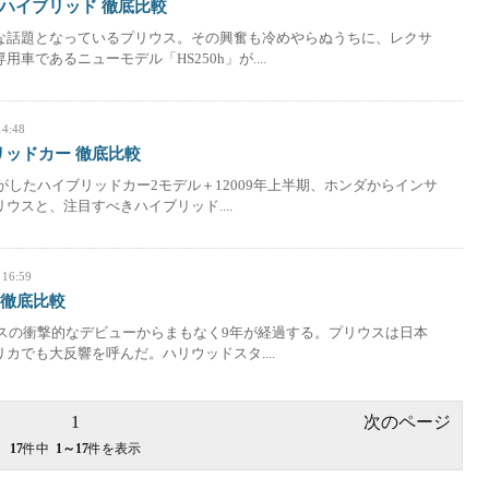
 ハイブリッド 徹底比較
な話題となっているプリウス。その興奮も冷めやらぬうちに、レクサ
車であるニューモデル「HS250h」が....
14:48
リッドカー 徹底比較
るがしたハイブリッドカー2モデル＋12009年上半期、ホンダからインサ
ウスと、注目すべきハイブリッド....
 16:59
 徹底比較
ウスの衝撃的なデビューからまもなく9年が経過する。プリウスは日本
カでも大反響を呼んだ。ハリウッドスタ....
1
次のページ
17
件中
1～17
件を表示