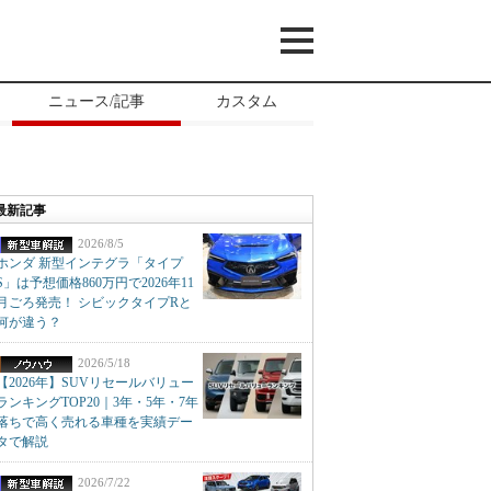
ニュース/記事
カスタム
最新記事
2026/8/5
ホンダ 新型インテグラ「タイプ
S」は予想価格860万円で2026年11
月ごろ発売！ シビックタイプRと
何が違う？
2026/5/18
【2026年】SUVリセールバリュー
ランキングTOP20｜3年・5年・7年
落ちで高く売れる車種を実績デー
タで解説
2026/7/22