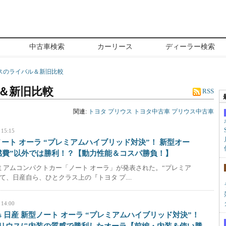
中古車検索
カーリース
ディーラー検索
スのライバル＆新旧比較
＆新旧比較
RSS
関連:
トヨタ
プリウス
トヨタ中古車
プリウス中古車
 15:15
型ノート オーラ “プレミアムハイブリッド対決”！ 新型オー
燃費”以外では勝利！？【動力性能＆コスパ勝負！】
ミアムコンパクトカー「ノート オーラ」が発表された。“プレミア
て、日産自ら、ひとクラス上の『トヨタ プ....
 14:00
vs 日産 新型ノート オーラ “プレミアムハイブリッド対決”！