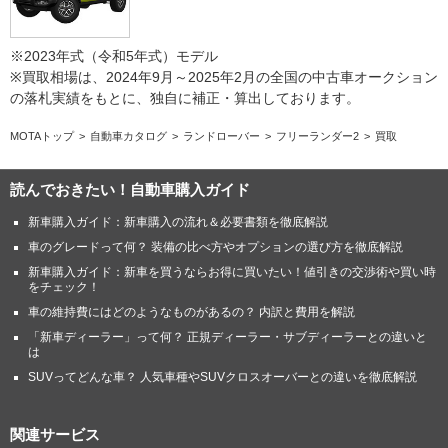
※2023年式（令和5年式）モデル
※買取相場は、2024年9月～2025年2月の全国の中古車オークション
の落札実績をもとに、独自に補正・算出しております。
MOTAトップ
自動車カタログ
ランドローバー
フリーランダー2
買取
読んでおきたい！自動車購入ガイド
新車購入ガイド：新車購入の流れ＆必要書類を徹底解説
車のグレードって何？ 装備の比べ方やオプションの選び方を徹底解説
新車購入ガイド：新車を買うならお得に買いたい！値引きの交渉術や買い時
をチェック！
車の維持費にはどのようなものがあるの？ 内訳と費用を解説
「新車ディーラー」って何？ 正規ディーラー・サブディーラーとの違いと
は
SUVってどんな車？ 人気車種やSUVクロスオーバーとの違いを徹底解説
関連サービス