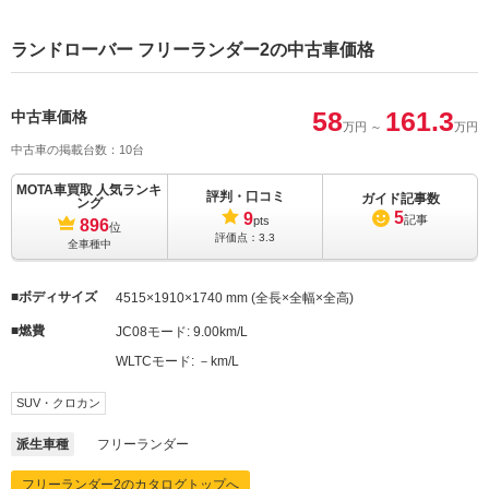
ランドローバー フリーランダー2の中古車価格
58
161.3
中古車価格
万円
～
万円
中古車の掲載台数：10台
MOTA車買取 人気ランキ
評判・口コミ
ガイド記事数
ング
5
9
記事
pts
896
位
評価点：
3.3
全車種中
ボディサイズ
4515×1910×1740 mm (全長×全幅×全高)
燃費
JC08モード:
9.00km/L
WLTCモード:
－km/L
SUV・クロカン
派生車種
フリーランダー
フリーランダー2のカタログトップへ