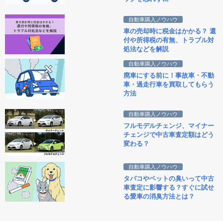
自動車購入ノウハウ
車の売却時に税金はかかる？ 還
付や所得税の有無、トラブル対
処法などを解説
自動車購入ノウハウ
廃車にする前に！事故車・不動
車・過走行車を買取してもらう
方法
自動車購入ノウハウ
フルモデルチェンジ、マイナー
チェンジで中古車査定額はどう
変わる？
自動車購入ノウハウ
タバコやペットの臭いって中古
車査定に影響する？すぐに試せ
る愛車の消臭方法とは？