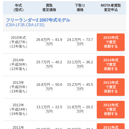
年式
買取
下取り
MOTA車買取
（型式）
査定価格
価格
査定申込
フリーランダー2 2007年式モデル
(CBA-LF2B,CBA-LF32)
2015年式
2015年式
26.8万円 ～ 81.9
24.1万円 ～ 73.7
（平成27年）
で査定
万円
万円
（11年落ち）
依頼する
2014年
2014年式
25.7万円 ～ 40.2
23.1万円 ～ 36.2
（平成26年）
で査定
万円
万円
（12年落ち）
依頼する
2013年
2013年式
16.9万円 ～ 50.6
15.2万円 ～ 45.5
（平成25年）
で査定
万円
万円
（13年落ち）
依頼する
2012年
2012年式
13.1万円 ～ 22.5
11.8万円 ～ 20.2
（平成24年）
で査定
万円
万円
（14年落ち）
依頼する
2011年
2011年式