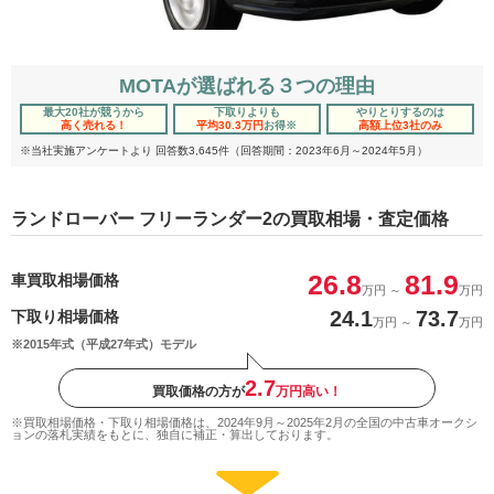
MOTAが選ばれる３つの理由
最大20社が競うから
下取りよりも
やりとりするのは
高く売れる！
平均30.3万円
お得
※
高額上位3社のみ
※当社実施アンケートより 回答数3,645件（回答期間：2023年6月～2024年5月）
ランドローバー フリーランダー2の買取相場・査定価格
26.8
81.9
車買取相場価格
万円
～
万円
24.1
73.7
下取り相場価格
万円
～
万円
※2015年式（平成27年式）モデル
2.7
買取価格の方が
万円高い！
※買取相場価格・下取り相場価格は、2024年9月～2025年2月の全国の中古車オークシ
ョンの落札実績をもとに、独自に補正・算出しております。