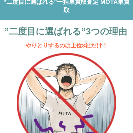
“二度目に選ばれる”一括車買取査定 MOTA車買
取
”二度目に選ばれる”3つの理由
やりとりするのは上位3社だけ！