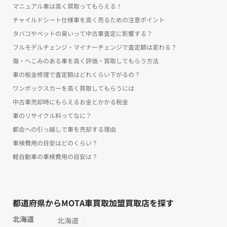
マニュアル車は高く買取ってもらえる！
チャイルドシート仕様車を高く売るための注意ポイント
タバコやペットの臭いって中古車査定に影響する？
フルモデルチェンジ・マイナーチェンジで査定額は変わる？
傷・へこみのある車を高く評価・買取してもらう方法
車の板金修理で査定額はどれくらい下がるの？
ワンボックスカーを高く買取してもらうには
中古車売却時にもらえるお金とかかる税金
車のリサイクル料ってなに？
都会への引っ越しで車を売却する理由
車検費用の目安はどのくらい？
軽自動車の車検費用の目安は？
都道府県からMOTA車買取加盟買取店を探す
北海道
北海道