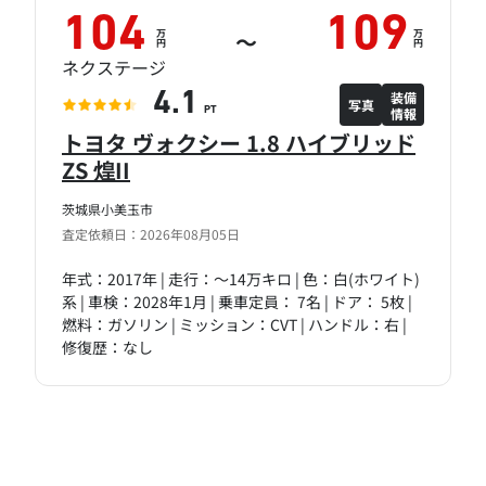
104
109
万
万
～
円
円
ネクステージ
装備
4.1
写真
情報
PT
トヨタ ヴォクシー 1.8 ハイブリッド
ZS 煌II
茨城県小美玉市
査定依頼日：2026年08月05日
年式：2017年 | 走行：～14万キロ | 色：白(ホワイト)
系 | 車検：2028年1月 | 乗車定員： 7名 | ドア： 5枚 |
燃料：ガソリン | ミッション：CVT | ハンドル：右 |
修復歴：なし