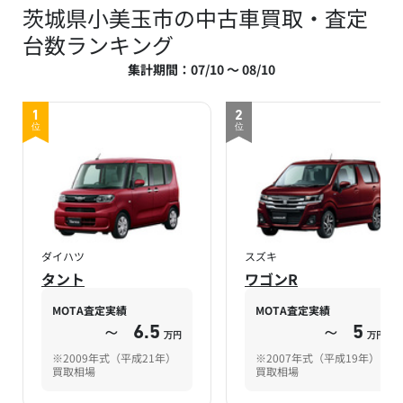
茨城県小美玉市の中古車買取・査定
台数ランキング
集計期間：07/10 ～ 08/10
1
2
位
位
ダイハツ
スズキ
タント
ワゴンR
MOTA査定実績
MOTA査定実績
～
6.5
～
5
万円
万円
※2009年式（平成21年）
※2007年式（平成19年）
買取相場
買取相場