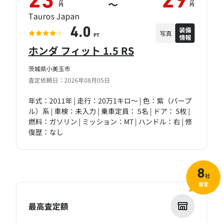
23
29
万
万
～
円
円
Tauros Japan
装備
4.0
写真
情報
PT
ホンダ フィット 1.5 RS
茨城県小美玉市
査定依頼日：2026年08月05日
年式：2011年 | 走行：20万1キロ～ | 色：紫（パープ
ル）系 | 車検：未入力 | 乗車定員： 5名 | ドア： 5枚 |
燃料：ガソリン | ミッション：MT | ハンドル：右 | 修
復歴：なし
8
社
査定
最高査定額