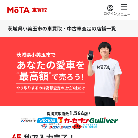
ログイン
メニュー
茨城県小美玉市の車買取・中古車査定の店舗一覧
茨城県小美玉市で
あなたの愛車を
最高額
“
”
で売ろう!
やり取りするのは高額査定の上位3社だけ
1,564
提携買取店数
店！
秒で入力完了！