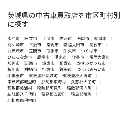
茨城県の中古車買取店を市区町村別
に探す
水戸市
日立市
土浦市
古河市
石岡市
結城市
龍ケ崎市
下妻市
常総市
常陸太田市
高萩市
北茨城市
笠間市
取手市
牛久市
つくば市
ひたちなか市
鹿嶋市
潮来市
守谷市
常陸大宮市
那珂市
筑西市
坂東市
稲敷市
かすみがうら市
桜川市
神栖市
行方市
鉾田市
つくばみらい市
小美玉市
東茨城郡茨城町
東茨城郡大洗町
東茨城郡城里町
那珂郡東海村
久慈郡大子町
稲敷郡美浦村
稲敷郡阿見町
稲敷郡河内町
結城郡八千代町
猿島郡五霞町
猿島郡境町
北相馬郡利根町