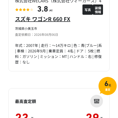
株式会社WECARS（株式会社ウィーカーズ）4
装備
3.8
写真
情報
PT
スズキ ワゴンR 660 FX
茨城県小美玉市
査定依頼日：2026年08月06日
年式：2007年 | 走行：～14万キロ | 色：青(ブルー)系
| 車検：2026年9月 | 乗車定員： 4名 | ドア： 5枚 | 燃
料：ガソリン | ミッション：MT | ハンドル：右 | 修復
歴：なし
6
社
査定
最高査定額