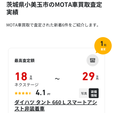
茨城県小美玉市のMOTA車買取査定
実績
MOTA車買取で査定された新着6件をご紹介します。
1
社
査定
最高査定額
18
29
万
万
～
円
円
ネクステージ
装備
4.1
写真
情報
PT
ダイハツ タント 660 L スマートアシ
スト非装着車