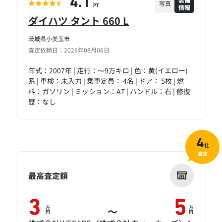
4.1
写真
情報
PT
ダイハツ タント 660 L
茨城県小美玉市
査定依頼日：2026年08月06日
年式：2007年 | 走行：～9万キロ | 色：黄(イエロー)
系 | 車検：未入力 | 乗車定員： 4名 | ドア： 5枚 | 燃
料：ガソリン | ミッション：AT | ハンドル：右 | 修復
歴：なし
4
社
査定
最高査定額
3
5
万
万
～
円
円