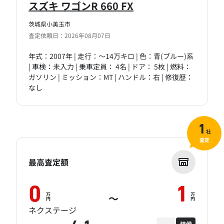
スズキ ワゴンR 660 FX
茨城県小美玉市
査定依頼日：2026年08月07日
年式：2007年 | 走行：～14万キロ | 色：青(ブルー)系
| 車検：未入力 | 乗車定員： 4名 | ドア： 5枚 | 燃料：
ガソリン | ミッション：MT | ハンドル：右 | 修復歴：
なし
1
社
査定
最高査定額
0
1
万
万
～
円
円
ネクステージ
装備