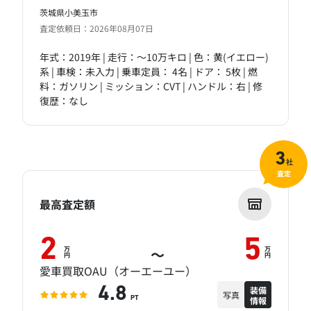
茨城県小美玉市
査定依頼日：2026年08月07日
年式：2019年 | 走行：～10万キロ | 色：黄(イエロー)
系 | 車検：未入力 | 乗車定員： 4名 | ドア： 5枚 | 燃
料：ガソリン | ミッション：CVT | ハンドル：右 | 修
復歴：なし
3
社
査定
最高査定額
2
5
万
万
～
円
円
愛車買取OAU（オーエーユー）
装備
4.8
写真
情報
PT