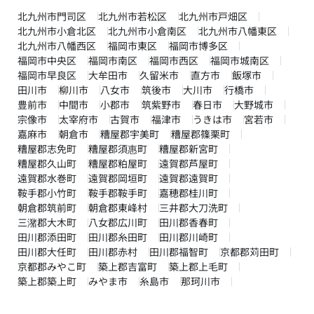
北九州市門司区
北九州市若松区
北九州市戸畑区
北九州市小倉北区
北九州市小倉南区
北九州市八幡東区
北九州市八幡西区
福岡市東区
福岡市博多区
福岡市中央区
福岡市南区
福岡市西区
福岡市城南区
福岡市早良区
大牟田市
久留米市
直方市
飯塚市
田川市
柳川市
八女市
筑後市
大川市
行橋市
豊前市
中間市
小郡市
筑紫野市
春日市
大野城市
宗像市
太宰府市
古賀市
福津市
うきは市
宮若市
嘉麻市
朝倉市
糟屋郡宇美町
糟屋郡篠栗町
糟屋郡志免町
糟屋郡須惠町
糟屋郡新宮町
糟屋郡久山町
糟屋郡粕屋町
遠賀郡芦屋町
遠賀郡水巻町
遠賀郡岡垣町
遠賀郡遠賀町
鞍手郡小竹町
鞍手郡鞍手町
嘉穂郡桂川町
朝倉郡筑前町
朝倉郡東峰村
三井郡大刀洗町
三潴郡大木町
八女郡広川町
田川郡香春町
田川郡添田町
田川郡糸田町
田川郡川崎町
田川郡大任町
田川郡赤村
田川郡福智町
京都郡苅田町
京都郡みやこ町
築上郡吉富町
築上郡上毛町
築上郡築上町
みやま市
糸島市
那珂川市