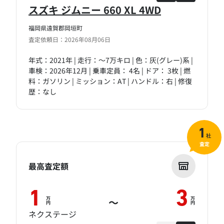
スズキ ジムニー 660 XL 4WD
福岡県遠賀郡岡垣町
査定依頼日：2026年08月06日
年式：2021年 | 走行：～7万キロ | 色：灰(グレー)系 |
車検：2026年12月 | 乗車定員： 4名 | ドア： 3枚 | 燃
料：ガソリン | ミッション：AT | ハンドル：右 | 修復
歴：なし
1
社
査定
最高査定額
1
3
万
万
～
円
円
ネクステージ