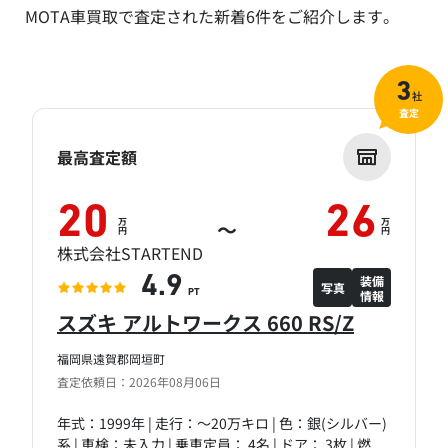
MOTA車買取で査定された新着6件をご紹介します。
3
社
査定
最高査定額
20
26
万
万
～
円
円
株式会社STARTEND
装備
4.9
写真
情報
PT
スズキ アルトワークス 660 RS/Z
福岡県遠賀郡岡垣町
査定依頼日：2026年08月06日
年式：1999年 | 走行：～20万キロ | 色：銀(シルバー)
系 | 車検：未入力 | 乗車定員： 4名 | ドア： 3枚 | 燃