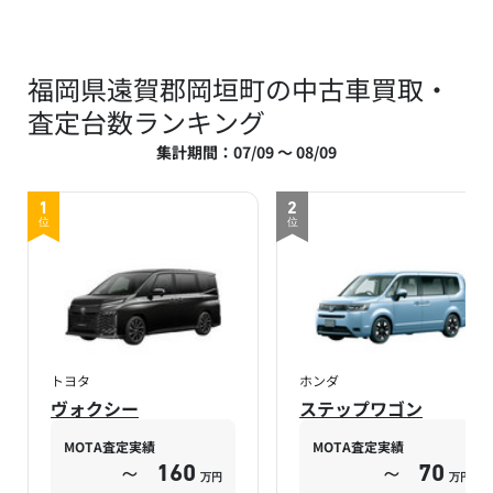
福岡県遠賀郡岡垣町の中古車買取・
査定台数ランキング
集計期間：07/09 ～ 08/09
1
2
位
位
トヨタ
ホンダ
ヴォクシー
ステップワゴン
MOTA査定実績
MOTA査定実績
～
160
～
70
万円
万円