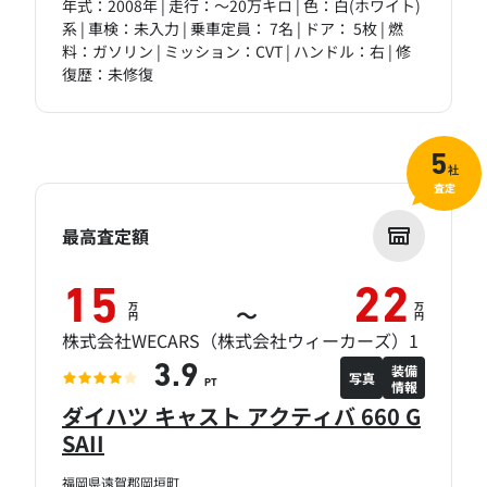
年式：2008年 | 走行：～20万キロ | 色：白(ホワイト)
系 | 車検：未入力 | 乗車定員： 7名 | ドア： 5枚 | 燃
料：ガソリン | ミッション：CVT | ハンドル：右 | 修
復歴：未修復
5
社
査定
最高査定額
15
22
万
万
～
円
円
株式会社WECARS（株式会社ウィーカーズ）1
装備
3.9
写真
情報
PT
ダイハツ キャスト アクティバ 660 G
SAII
福岡県遠賀郡岡垣町