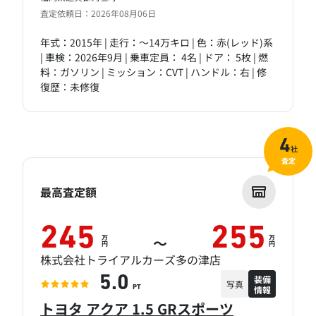
査定依頼日：2026年08月06日
年式：2015年 | 走行：～14万キロ | 色：赤(レッド)系
| 車検：2026年9月 | 乗車定員： 4名 | ドア： 5枚 | 燃
料：ガソリン | ミッション：CVT | ハンドル：右 | 修
復歴：未修復
4
社
査定
最高査定額
245
255
万
万
～
円
円
株式会社トライアルカーズ多の津店
装備
5.0
写真
情報
PT
トヨタ アクア 1.5 GRスポーツ