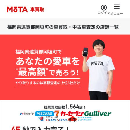
ログイン
メニュー
福岡県遠賀郡岡垣町の車買取・中古車査定の店舗一覧
福岡県遠賀郡岡垣町で
あなたの愛車を
最高額
“
”
で売ろう!
やり取りするのは高額査定の上位3社だけ
1,564
提携買取店数
店！
秒で入力完了！