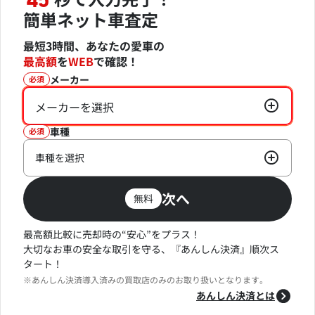
45
簡単ネット車査定
最短3時間、あなたの愛車の
最高額
を
WEB
で確認！
メーカー
必須
メーカーを選択
車種
必須
車種を選択
次へ
無料
最高額比較に売却時の“安心”をプラス！
大切なお車の安全な取引を守る、『あんしん決済』順次ス
タート！
※あんしん決済導入済みの買取店のみのお取り扱いとなります。
あんしん決済とは