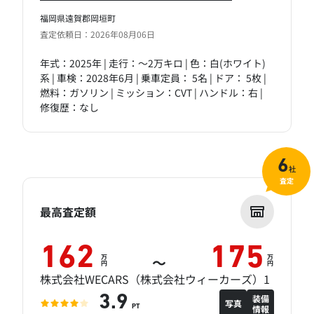
福岡県遠賀郡岡垣町
査定依頼日：2026年08月06日
年式：2025年 | 走行：～2万キロ | 色：白(ホワイト)
系 | 車検：2028年6月 | 乗車定員： 5名 | ドア： 5枚 |
燃料：ガソリン | ミッション：CVT | ハンドル：右 |
修復歴：なし
6
社
査定
最高査定額
162
175
万
万
～
円
円
株式会社WECARS（株式会社ウィーカーズ）1
装備
3.9
写真
情報
PT