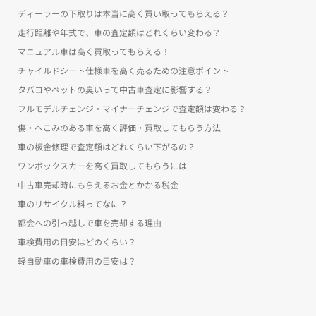
ディーラーの下取りは本当に高く買い取ってもらえる？
走行距離や年式で、車の査定額はどれくらい変わる？
マニュアル車は高く買取ってもらえる！
チャイルドシート仕様車を高く売るための注意ポイント
タバコやペットの臭いって中古車査定に影響する？
フルモデルチェンジ・マイナーチェンジで査定額は変わる？
傷・へこみのある車を高く評価・買取してもらう方法
車の板金修理で査定額はどれくらい下がるの？
ワンボックスカーを高く買取してもらうには
中古車売却時にもらえるお金とかかる税金
車のリサイクル料ってなに？
都会への引っ越しで車を売却する理由
車検費用の目安はどのくらい？
軽自動車の車検費用の目安は？