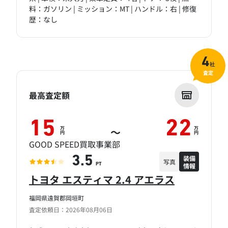
料：ガソリン | ミッション：MT | ハンドル：右 | 修復
歴：なし
4
社
査定
最高査定額
15
22
万
万
～
円
円
GOOD SPEED買取事業部
装備
3.5
写真
情報
PT
トヨタ エスティマ 2.4 アエラス
福岡県遠賀郡岡垣町
査定依頼日：2026年08月06日