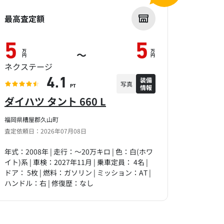
最高査定額
5
5
万
万
～
円
円
ネクステージ
装備
4.1
写真
情報
PT
ダイハツ タント 660 L
福岡県糟屋郡久山町
査定依頼日：2026年07月08日
年式：2008年 | 走行：～20万キロ | 色：白(ホワ
イト)系 | 車検：2027年11月 | 乗車定員： 4名 |
ドア： 5枚 | 燃料：ガソリン | ミッション：AT |
ハンドル：右 | 修復歴：なし