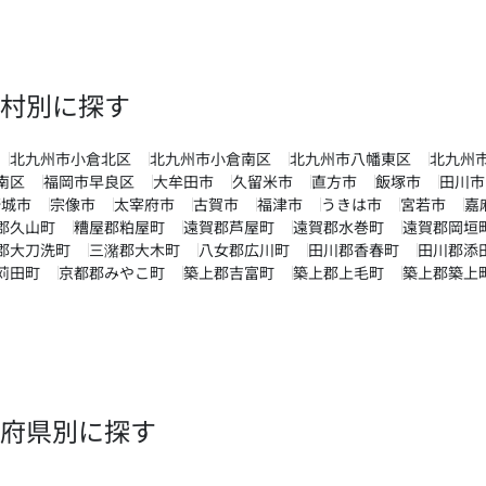
村別に探す
北九州市小倉北区
北九州市小倉南区
北九州市八幡東区
北九州
南区
福岡市早良区
大牟田市
久留米市
直方市
飯塚市
田川市
野城市
宗像市
太宰府市
古賀市
福津市
うきは市
宮若市
嘉
郡久山町
糟屋郡粕屋町
遠賀郡芦屋町
遠賀郡水巻町
遠賀郡岡垣
郡大刀洗町
三潴郡大木町
八女郡広川町
田川郡香春町
田川郡添
苅田町
京都郡みやこ町
築上郡吉富町
築上郡上毛町
築上郡築上
府県別に探す