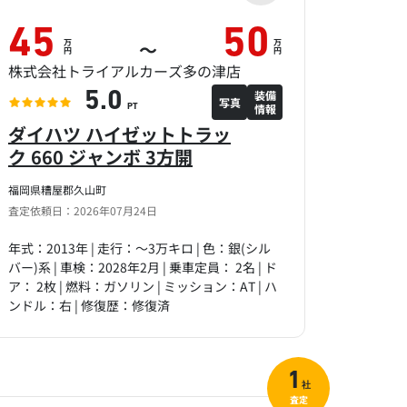
45
50
万
万
～
円
円
株式会社トライアルカーズ多の津店
装備
5.0
写真
情報
PT
ダイハツ ハイゼットトラッ
ク 660 ジャンボ 3方開
福岡県糟屋郡久山町
査定依頼日：2026年07月24日
年式：2013年 | 走行：～3万キロ | 色：銀(シル
バー)系 | 車検：2028年2月 | 乗車定員： 2名 | ド
ア： 2枚 | 燃料：ガソリン | ミッション：AT | ハ
ンドル：右 | 修復歴：修復済
1
社
査定