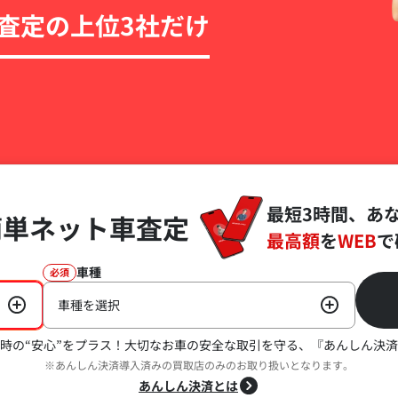
査定の上位3社だけ
最短3時間、あ
簡単ネット車査定
最高額
を
WEB
で
車種
必須
車種を選択
時の“安心”をプラス！
大切なお車の安全な取引を守る、『あんしん決済
※あんしん決済導入済みの買取店のみのお取り扱いとなります。
あんしん決済とは