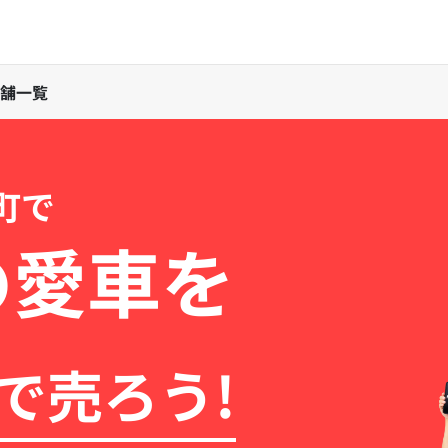
舗一覧
町で
の愛車を
で売ろう!