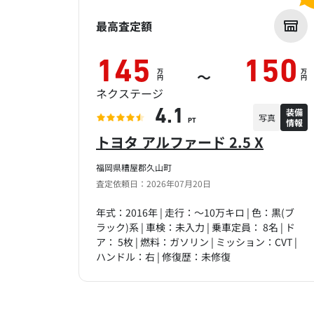
最高査定額
145
150
万
万
～
円
円
ネクステージ
装備
4.1
写真
情報
PT
トヨタ アルファード 2.5 X
福岡県糟屋郡久山町
査定依頼日：2026年07月20日
年式：2016年 | 走行：～10万キロ | 色：黒(ブ
ラック)系 | 車検：未入力 | 乗車定員： 8名 | ド
ア： 5枚 | 燃料：ガソリン | ミッション：CVT |
ハンドル：右 | 修復歴：未修復