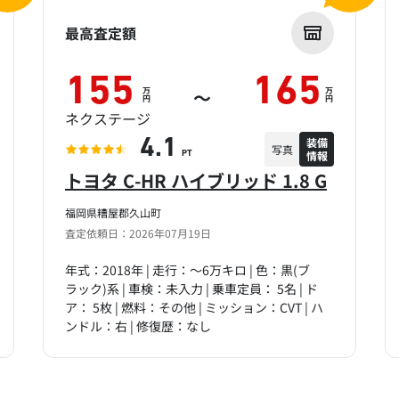
最高査定額
155
165
万
万
～
円
円
ネクステージ
装備
4.1
写真
情報
PT
トヨタ C-HR ハイブリッド 1.8 G
福岡県糟屋郡久山町
査定依頼日：2026年07月19日
年式：2018年 | 走行：～6万キロ | 色：黒(ブ
ラック)系 | 車検：未入力 | 乗車定員： 5名 | ド
ア： 5枚 | 燃料：その他 | ミッション：CVT | ハ
ンドル：右 | 修復歴：なし