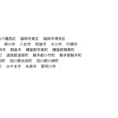
市八幡西区
福岡市東区
福岡市博多区
柳川市
八女市
筑後市
大川市
行橋市
麻市
朝倉市
糟屋郡宇美町
糟屋郡篠栗町
町
遠賀郡遠賀町
鞍手郡小竹町
鞍手郡鞍手町
田町
田川郡糸田町
田川郡川崎町
町
みやま市
糸島市
那珂川市