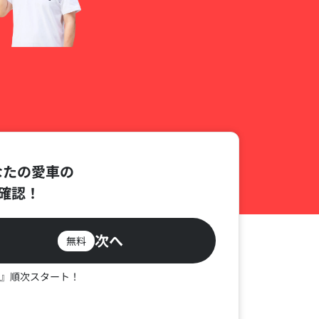
なたの愛車の
確認！
次へ
無料
』順次スタート！