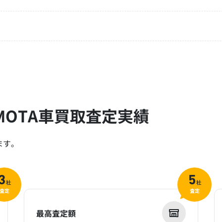
OTA車買取査定実績
ます。
3
5
社
社
査定
査定
最高査定額