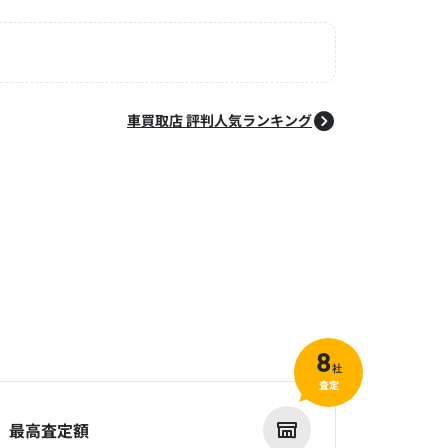
車買取店 評判人気ランキング
8
社
査定
最高査定額