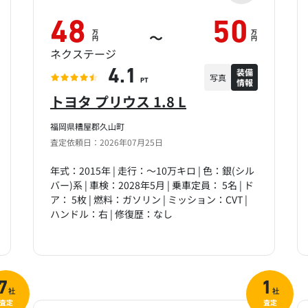
48
50
万
万
～
円
円
ネクステージ
装備
4.1
写真
情報
PT
トヨタ プリウス 1.8 L
福岡県糟屋郡久山町
査定依頼日：2026年07月25日
年式：2015年 | 走行：～10万キロ | 色：銀(シル
バー)系 | 車検：2028年5月 | 乗車定員： 5名 | ド
ア： 5枚 | 燃料：ガソリン | ミッション：CVT |
ハンドル：右 | 修復歴：なし
7
1
社
社
査定
査定