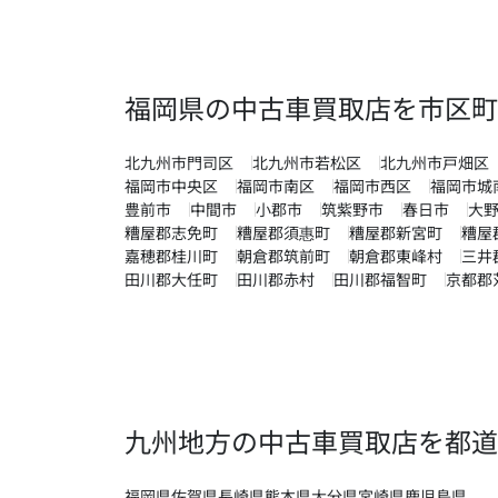
福岡県の中古車買取店を市区町
北九州市門司区
北九州市若松区
北九州市戸畑区
福岡市中央区
福岡市南区
福岡市西区
福岡市城
豊前市
中間市
小郡市
筑紫野市
春日市
大
糟屋郡志免町
糟屋郡須惠町
糟屋郡新宮町
糟屋
嘉穂郡桂川町
朝倉郡筑前町
朝倉郡東峰村
三井
田川郡大任町
田川郡赤村
田川郡福智町
京都郡
九州地方の中古車買取店を都道
福岡県
佐賀県
長崎県
熊本県
大分県
宮崎県
鹿児島県