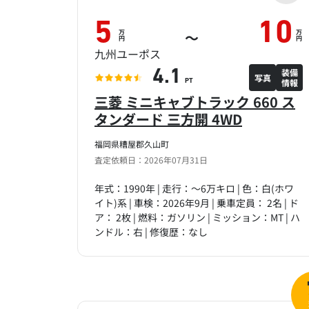
5
10
万
万
～
円
円
九州ユーポス
装備
4.1
写真
情報
PT
三菱 ミニキャブトラック 660 ス
タンダード 三方開 4WD
福岡県糟屋郡久山町
査定依頼日：2026年07月31日
年式：1990年 | 走行：～6万キロ | 色：白(ホワ
イト)系 | 車検：2026年9月 | 乗車定員： 2名 | ド
ア： 2枚 | 燃料：ガソリン | ミッション：MT | ハ
ンドル：右 | 修復歴：なし