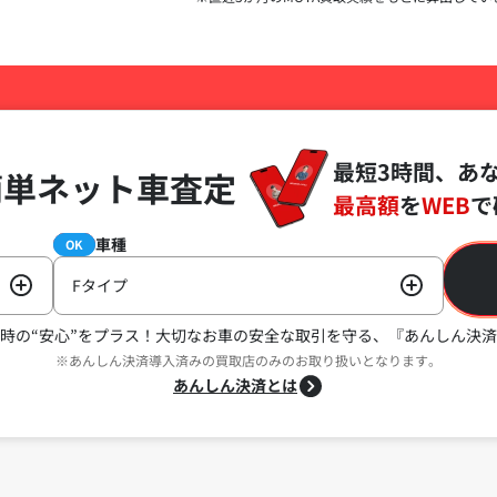
最短3時間、あ
簡単ネット車査定
最高額
を
WEB
で
車種
必須
OK
Fタイプ
時の“安心”をプラス！
大切なお車の安全な取引を守る、『あんしん決済
※あんしん決済導入済みの買取店のみのお取り扱いとなります。
あんしん決済とは