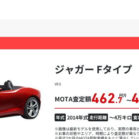
ジャガー Fタイプ
V8 S
462
万円
MOTA査定額
.7
〜
2014年式
～4万キロ
年式
走行距離
査
※画像は最新モデルを使用しており、実際の車両
※お車の状態やエリア、時期により査定額が異な
※直近3か月のMOTA買取実績をもとに算出してい