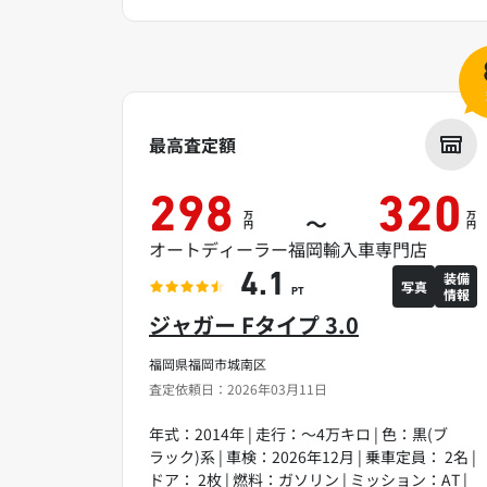
最高査定額
298
320
万
万
～
円
円
オートディーラー福岡輸入車専門店
装備
4.1
写真
情報
PT
ジャガー Fタイプ 3.0
福岡県福岡市城南区
査定依頼日：2026年03月11日
年式：2014年 | 走行：～4万キロ | 色：黒(ブ
ラック)系 | 車検：2026年12月 | 乗車定員： 2名 |
ドア： 2枚 | 燃料：ガソリン | ミッション：AT |