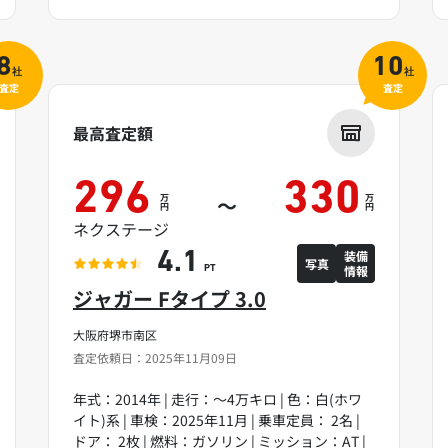
8
10
社
社
査定
査定
最高査定額
296
330
万
万
～
円
円
ネクステージ
装備
4.1
写真
情報
PT
ジャガー Fタイプ 3.0
大阪府堺市南区
査定依頼日：2025年11月09日
年式：2014年 | 走行：～4万キロ | 色：白(ホワ
イト)系 | 車検：2025年11月 | 乗車定員： 2名 |
ドア： 2枚 | 燃料：ガソリン | ミッション：AT |