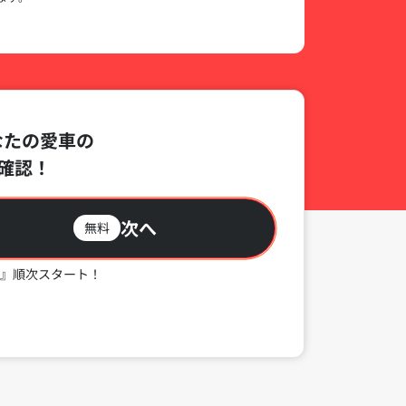
なたの愛車の
確認！
次へ
無料
』順次スタート！