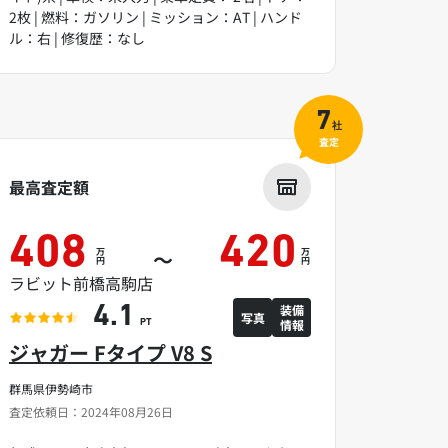
2枚 | 燃料：ガソリン | ミッション：AT | ハンド
ル：右 | 修復歴：なし
7
社
査定
最高査定額
408
420
万
万
～
円
円
ラビット前橋高駒店
装備
4.1
写真
情報
PT
ジャガー Fタイプ V8 S
群馬県伊勢崎市
査定依頼日：2024年08月26日