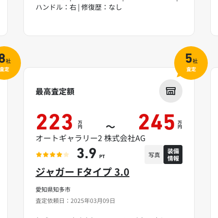
ハンドル：右 | 修復歴：なし
8
5
社
社
査定
査定
最高査定額
223
245
万
万
～
円
円
オートギャラリー2 株式会社AG
装備
3.9
写真
情報
PT
ジャガー Fタイプ 3.0
愛知県知多市
査定依頼日：2025年03月09日