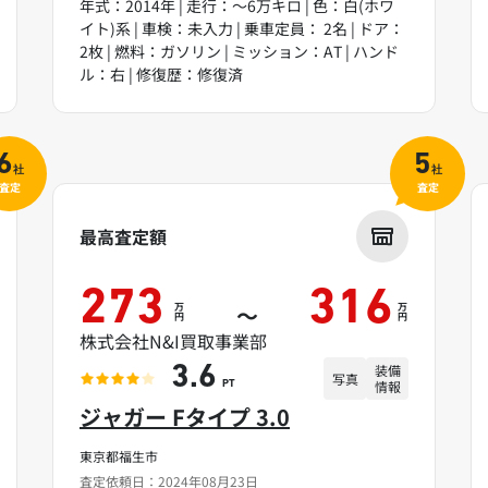
年式：2014年 | 走行：～6万キロ | 色：白(ホワ
イト)系 | 車検：未入力 | 乗車定員： 2名 | ドア：
2枚 | 燃料：ガソリン | ミッション：AT | ハンド
ル：右 | 修復歴：修復済
6
5
社
社
査定
査定
最高査定額
273
316
万
万
～
円
円
株式会社N&I買取事業部
装備
3.6
写真
情報
PT
ジャガー Fタイプ 3.0
東京都福生市
査定依頼日：2024年08月23日