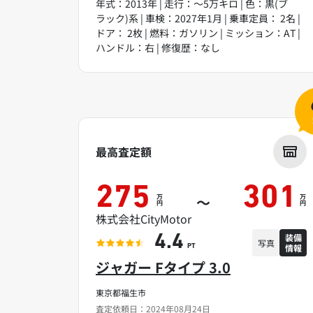
年式：2013年 | 走行：～5万キロ | 色：黒(ブ
ラック)系 | 車検：2027年1月 | 乗車定員： 2名 |
ドア： 2枚 | 燃料：ガソリン | ミッション：AT |
ハンドル：右 | 修復歴：なし
最高査定額
275
301
万
万
～
円
円
株式会社CityMotor
装備
4.4
写真
情報
PT
ジャガー Fタイプ 3.0
東京都福生市
査定依頼日：2024年08月24日