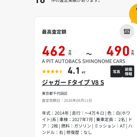
16
最高査定額
462
490
万
万
～
円
円
A PIT AUTOBACS SHINONOME CARS
装備
4.1
写真
情報
PT
ジャガー Fタイプ V8 S
東京都千代田区
査定依頼日：2026年06月11日
年式：2014年 | 走行：～4万キロ | 色：白(ホワ
イト)系 | 車検：2027年7月 | 乗車定員： 2名 | ド
ア： 2枚 | 燃料：ガソリン | ミッション：AT | ハ
ンドル：右 | 修復歴：なし