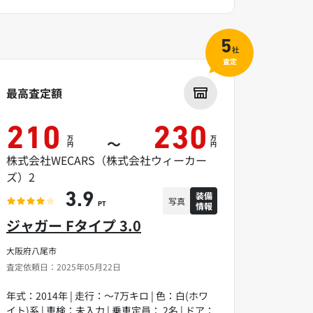
5
社
査定
最高査定額
210
230
万
万
～
円
円
株式会社WECARS（株式会社ウィーカー
ズ）2
装備
3.9
写真
情報
PT
ジャガー Fタイプ 3.0
大阪府八尾市
査定依頼日：2025年05月22日
年式：2014年 | 走行：～7万キロ | 色：白(ホワ
イト)系 | 車検：未入力 | 乗車定員： 2名 | ドア：