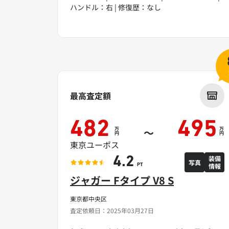
ハンドル：右 | 修復歴：なし
最高査定額
482
495
万
万
～
円
円
東京ユーポス
装備
4.2
写真
情報
PT
ジャガー Fタイプ V8 S
東京都中央区
査定依頼日：2025年03月27日