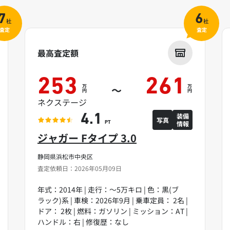
7
6
社
社
査定
査定
最高査定額
253
261
万
万
～
円
円
ネクステージ
装備
4.1
写真
情報
PT
ジャガー Fタイプ 3.0
静岡県浜松市中央区
査定依頼日：2026年05月09日
年式：2014年 | 走行：～5万キロ | 色：黒(ブ
ラック)系 | 車検：2026年9月 | 乗車定員： 2名 |
ドア： 2枚 | 燃料：ガソリン | ミッション：AT |
ハンドル：右 | 修復歴：なし