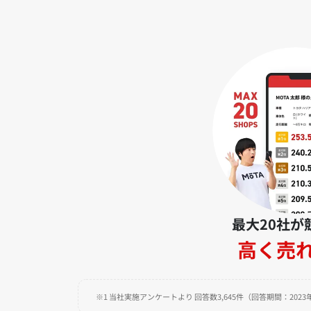
最大20社が
高く売
※1 当社実施アンケートより 回答数3,645件（回答期間：2023年