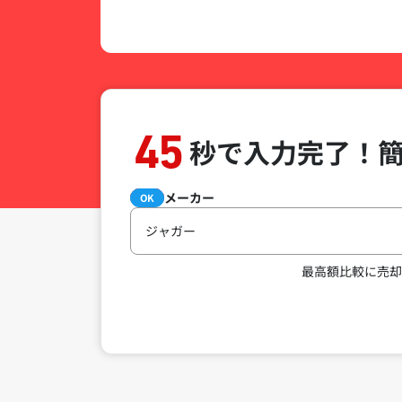
45
秒で入力完了！
メーカー
必須
OK
ジャガー
最高額比較に売却