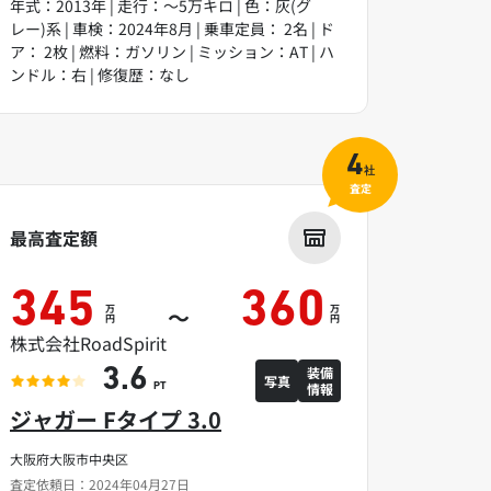
年式：2013年 | 走行：～5万キロ | 色：灰(グ
レー)系 | 車検：2024年8月 | 乗車定員： 2名 | ド
ア： 2枚 | 燃料：ガソリン | ミッション：AT | ハ
ンドル：右 | 修復歴：なし
4
社
査定
最高査定額
345
360
万
万
～
円
円
株式会社RoadSpirit
装備
3.6
写真
情報
PT
ジャガー Fタイプ 3.0
大阪府大阪市中央区
査定依頼日：2024年04月27日