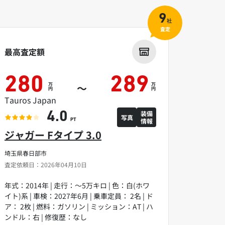
9
社
査定
最高査定額
280
289
万
万
～
円
円
Tauros Japan
装備
4.0
写真
情報
PT
ジャガー Fタイプ 3.0
埼玉県春日部市
査定依頼日：2026年04月10日
年式：2014年 | 走行：～5万キロ | 色：白(ホワ
イト)系 | 車検：2027年6月 | 乗車定員： 2名 | ド
ア： 2枚 | 燃料：ガソリン | ミッション：AT | ハ
ンドル：右 | 修復歴：なし