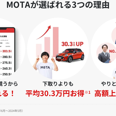
MOTAが選ばれる3つの理由
競うから
下取りよりも
やり
れる！
平均30.3万円お得
高額上
※1
6月～2024年5月）