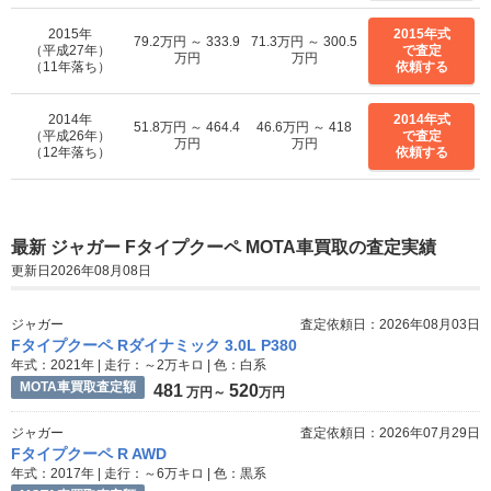
2015年
2015年式
79.2万円 ～ 333.9
71.3万円 ～ 300.5
（平成27年）
で査定
万円
万円
（11年落ち）
依頼する
2014年
2014年式
51.8万円 ～ 464.4
46.6万円 ～ 418
（平成26年）
で査定
万円
万円
（12年落ち）
依頼する
最新 ジャガー Fタイプクーペ MOTA車買取の査定実績
更新日2026年08月08日
ジャガー
査定依頼日：2026年08月03日
Fタイプクーペ Rダイナミック 3.0L P380
年式：2021年 | 走行：～2万キロ | 色：白系
MOTA車買取査定額
481
520
万円～
万円
ジャガー
査定依頼日：2026年07月29日
Fタイプクーペ R AWD
年式：2017年 | 走行：～6万キロ | 色：黒系