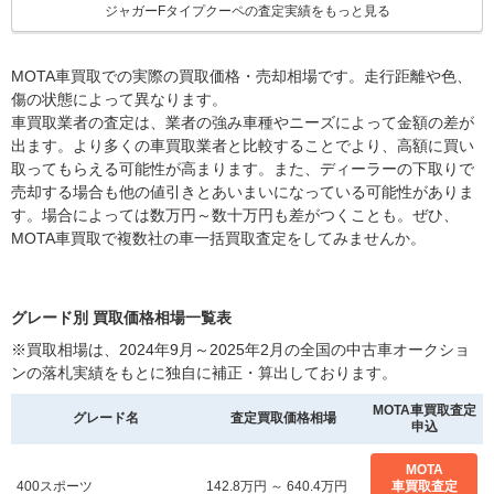
ジャガーFタイプクーペの査定実績をもっと見る
MOTA車買取での実際の買取価格・売却相場です。走行距離や色、
傷の状態によって異なります。
車買取業者の査定は、業者の強み車種やニーズによって金額の差が
出ます。より多くの車買取業者と比較することでより、高額に買い
取ってもらえる可能性が高まります。また、ディーラーの下取りで
売却する場合も他の値引きとあいまいになっている可能性がありま
す。場合によっては数万円～数十万円も差がつくことも。ぜひ、
MOTA車買取で複数社の車一括買取査定をしてみませんか。
グレード別 買取価格相場一覧表
※買取相場は、2024年9月～2025年2月の全国の中古車オークショ
ンの落札実績をもとに独自に補正・算出しております。
MOTA車買取査定
グレード名
査定買取価格相場
申込
MOTA
400スポーツ
142.8万円 ～ 640.4万円
車買取査定