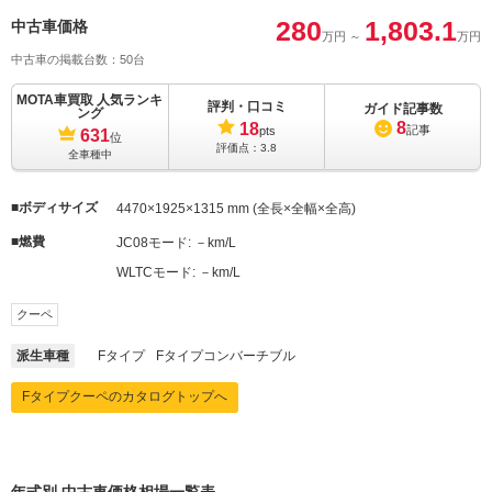
MOTA
280
1,803.1
中古車価格
R-ダイナミック P380 AWD
249.3万円 ～ 293.3万円
万円
～
車買取査定
万円
に申込む
中古車の掲載台数：50台
MOTA車買取 人気ランキ
評判・口コミ
MOTA
ガイド記事数
ング
S
51.8万円 ～ 464.4万円
車買取査定
8
18
記事
pts
631
位
に申込む
評価点：
3.8
全車種中
MOTA
ボディサイズ
SVR
4470×1925×1315 mm (全長×全幅×全高)
104.9万円 ～ 640.4万円
車買取査定
に申込む
燃費
JC08モード:
－km/L
WLTCモード:
－km/L
MOTA
V8 S
51.8万円 ～ 464.4万円
車買取査定
に申込む
クーペ
派生車種
Fタイプ
Fタイプコンバーチブル
MOTA
クーペ 400スポーツ
142.8万円 ～ 640.4万円
車買取査定
Fタイプクーペのカタログトップへ
に申込む
MOTA
クーペ 400スポーツ AWD
142.8万円 ～ 640.4万円
車買取査定
に申込む