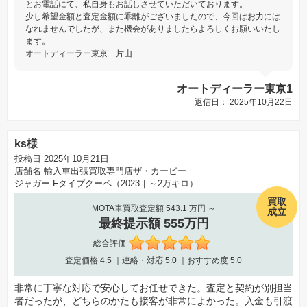
とお電話にて、私自身もお話しさせていただいております。
少し希望金額と査定金額に乖離がございましたので、今回はお力には
なれませんでしたが、また機会がありましたらよろしくお願いいたし
ます。
オートディーラー東京 片山
オートディーラー東京1
返信日： 2025年10月22日
ks様
投稿日 2025年10月21日
店舗名
輸入車出張買取専門店ザ・カービー
ジャガー Fタイプクーペ（2023｜～2万キロ）
買取
MOTA車買取査定額 543.1 万円 ～
成立
最終提示額 555万円
総合評価
査定価格
4.5
｜連絡・対応
5.0
｜おすすめ度
5.0
非常に丁寧な対応で安心してお任せできた。査定と契約が別担当
者だったが、どちらのかたも接客が非常によかった。入金も引渡