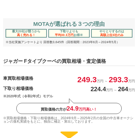
MOTAが選ばれる３つの理由
最大20社が競うから
下取りよりも
やりとりするのは
高く売れる！
平均30.3万円
お得
※
高額上位3社のみ
※当社実施アンケートより 回答数3,645件（回答期間：2023年6月～2024年5月）
ジャガー Fタイプクーペの買取相場・査定価格
249.3
293.3
車買取相場価格
万円
～
万円
224.4
264
下取り相場価格
万円
～
万円
※2020年式（令和2年式）モデル
24.9
買取価格の方が
万円高い！
※買取相場価格・下取り相場価格は、2024年9月～2025年2月の全国の中古車オークシ
ョンの落札実績をもとに、独自に補正・算出しております。