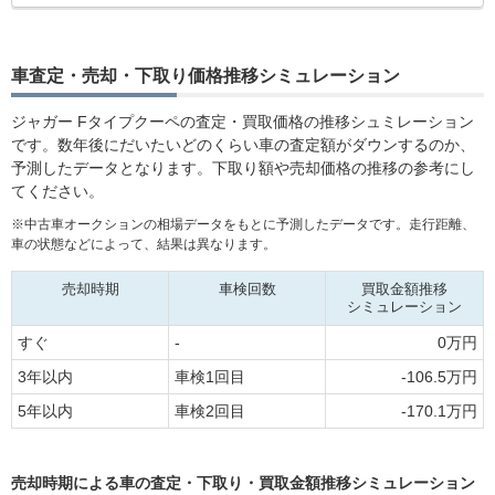
MOTA
クーペ R-ダイナミック P380
249.3万円 ～ 293.3万円
車買取査定
に申込む
車査定・売却・下取り価格推移シミュレーション
MOTA
クーペ R-ダイナミック P380
249.3万円 ～ 293.3万円
車買取査定
AWD
ジャガー Fタイプクーペの査定・買取価格の推移シュミレーション
に申込む
です。数年後にだいたいどのくらい車の査定額がダウンするのか、
予測したデータとなります。下取り額や売却価格の推移の参考にし
MOTA
てください。
クーペ R−ダイナミック P300
-
車買取査定
に申込む
※中古車オークションの相場データをもとに予測したデータです。走行距離、
車の状態などによって、結果は異なります。
MOTA
クーペ R75 P575 AWD
-
車買取査定
売却時期
車検回数
買取金額推移
に申込む
シミュレーション
すぐ
-
0万円
MOTA
クーペ S
51.8万円 ～ 640.4万円
車買取査定
3年以内
車検1回目
-106.5万円
に申込む
5年以内
車検2回目
-170.1万円
MOTA
クーペ S KEI NISHIKORI
51.8万円 ～ 477万円
車買取査定
EDITION
に申込む
売却時期による車の査定・下取り・買取金額推移シミュレーション