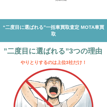
MOTA
クーペ ベースグレード P300
249.3万円 ～ 293.3万円
車買取査定
に申込む
“二度目に選ばれる”一括車買取査定 MOTA車買
MOTA
チェッカーフラッグエディシ
237.2万円 ～ 383万円
車買取査定
取
ョン
に申込む
MOTA
チェッカーフラッグエディシ
”二度目に選ばれる”3つの理由
237.2万円 ～ 383万円
車買取査定
ョン AWD
に申込む
やりとりするのは上位3社だけ！
MOTA
ファーストエディション
249.3万円 ～ 293.3万円
車買取査定
P380 AWD
に申込む
MOTA
ブリティッシュデザインエデ
104.9万円 ～ 477万円
車買取査定
ィションクーペ
に申込む
MOTA
ベースグレード
51.8万円 ～ 640.4万円
車買取査定