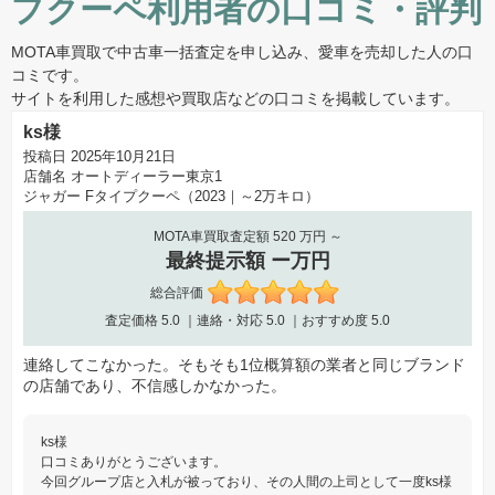
プクーペ利用者の口コミ・評判
MOTA車買取で中古車一括査定を申し込み、愛車を売却した人の口
コミです。
サイトを利用した感想や買取店などの口コミを掲載しています。
ks様
投稿日 2025年10月21日
店舗名
オートディーラー東京1
ジャガー Fタイプクーペ（2023｜～2万キロ）
MOTA車買取査定額 520 万円 ～
最終提示額 ー万円
総合評価
査定価格
5.0
｜連絡・対応
5.0
｜おすすめ度
5.0
連絡してこなかった。そもそも1位概算額の業者と同じブランド
の店舗であり、不信感しかなかった。
ks様
口コミありがとうございます。
今回グループ店と入札が被っており、その人間の上司として一度ks様