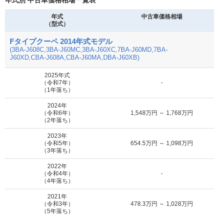
年式別 中古車価格相場一覧表
年式
中古車価格相場
MOTA
（型式）
クーペ 75 P450
-
車買取査定
に申込む
Fタイプクーペ 2014年式モデル
(3BA-J608C,3BA-J60MC,3BA-J60XC,7BA-J60MD,7BA-
J60XD,CBA-J608A,CBA-J60MA,DBA-J60XB)
MOTA
クーペ AWD
142.8万円 ～ 640.4万円
車買取査定
に申込む
2025年式
（令和7年）
-
（1年落ち）
MOTA
クーペ KEI NISHIKORI
51.8万円 ～ 477万円
車買取査定
2024年
EDITION
に申込む
（令和6年）
1,548万円 ～ 1,768万円
（2年落ち）
MOTA
2023年
クーペ R
51.8万円 ～ 640.4万円
車買取査定
（令和5年）
654.5万円 ～ 1,098万円
に申込む
（3年落ち）
2022年
MOTA
（令和4年）
-
クーペ R AWD
51.8万円 ～ 640.4万円
車買取査定
（4年落ち）
に申込む
2021年
（令和3年）
478.3万円 ～ 1,028万円
MOTA
（5年落ち）
クーペ R AWD KEI
51.8万円 ～ 477万円
車買取査定