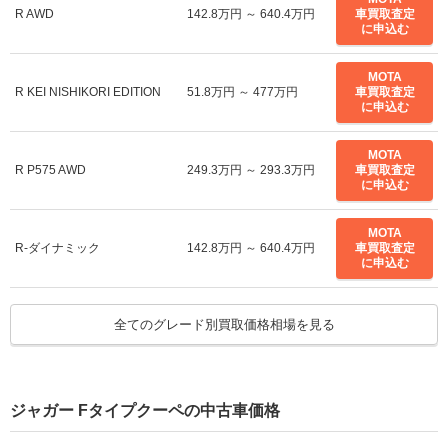
R AWD
142.8万円 ～ 640.4万円
車買取査定
に申込む
MOTA
R KEI NISHIKORI EDITION
51.8万円 ～ 477万円
車買取査定
に申込む
MOTA
R P575 AWD
249.3万円 ～ 293.3万円
車買取査定
に申込む
MOTA
R-ダイナミック
142.8万円 ～ 640.4万円
車買取査定
に申込む
MOTA
全てのグレード別買取価格相場を見る
R-ダイナミック AWD
142.8万円 ～ 640.4万円
車買取査定
に申込む
MOTA
R-ダイナミック P300
249.3万円 ～ 293.3万円
車買取査定
ジャガー Fタイプクーペの中古車価格
に申込む