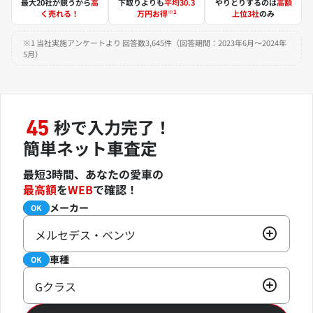
最大20社が競うから
高
下取りよりも
平均30.3
やりとりするのは
高額
※1
く売れる！
万円お得
上位3社
のみ
※1 当社実施アンケートより 回答数3,645件（回答期間：2023年6月～2024年
5月）
秒で入力完了！
45
簡単ネット車査定
最短3時間、あなたの愛車の
最高額
を
WEB
で確認！
メーカー
必須
OK
メルセデス・ベンツ
車種
必須
OK
Gクラス