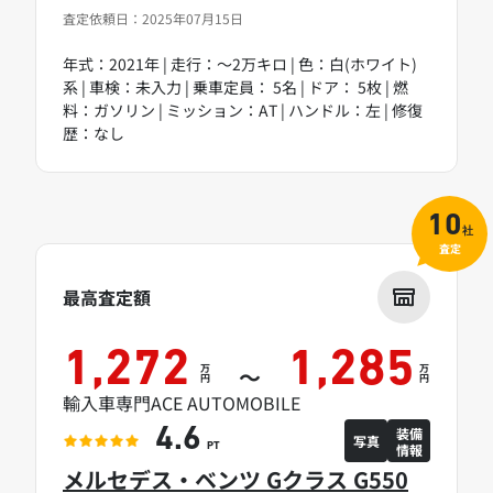
査定依頼日：2025年07月15日
年式：2021年 | 走行：～2万キロ | 色：白(ホワイト)
系 | 車検：未入力 | 乗車定員： 5名 | ドア： 5枚 | 燃
料：ガソリン | ミッション：AT | ハンドル：左 | 修復
歴：なし
10
社
査定
最高査定額
1,272
1,285
万
万
～
円
円
輸入車専門ACE AUTOMOBILE
装備
4.6
写真
情報
PT
メルセデス・ベンツ Gクラス G550