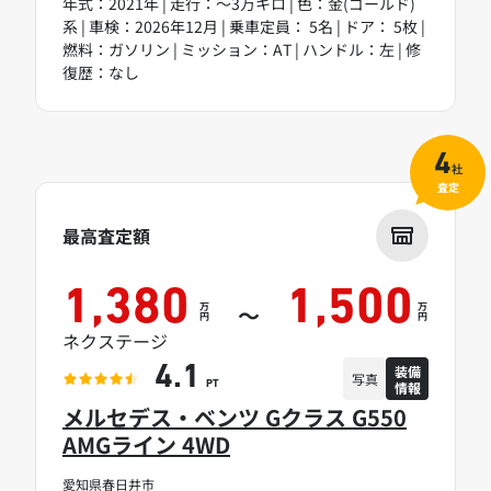
年式：2021年 | 走行：～3万キロ | 色：金(ゴールド)
系 | 車検：2026年12月 | 乗車定員： 5名 | ドア： 5枚 |
燃料：ガソリン | ミッション：AT | ハンドル：左 | 修
復歴：なし
4
社
査定
最高査定額
1,380
1,500
万
万
～
円
円
ネクステージ
装備
4.1
写真
情報
PT
メルセデス・ベンツ Gクラス G550
AMGライン 4WD
愛知県春日井市