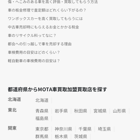
傷・へこみのある車を高く評価・買取してもらう方法
車の板金修理で査定額はどれくらい下がるの？
ワンボックスカーを高く買取してもらうには
中古車売却時にもらえるお金とかかる税金
車のリサイクル料ってなに？
都会への引っ越しで車を売却する理由
車検費用の目安はどのくらい？
軽自動車の車検費用の目安は？
都道府県からMOTA車買取加盟買取店を探す
北海道
北海道
東北
青森県
岩手県
秋田県
宮城県
山形県
福島県
関東
東京都
神奈川県
千葉県
埼玉県
群馬県
栃木県
茨城県