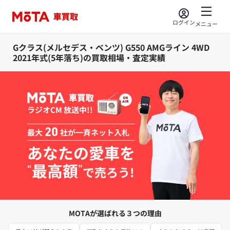
ログイン
メニュー
Gクラス(メルセデス・ベンツ) G550 AMGライン 4WD
2021年式(5年落ち)の買取相場・査定実績
ラジオCM 放送中!!
最大
20
社が一斉ネット入札
あなたの愛車を
最高額
“
”
で売ろう!
MOTAが選ばれる３つの理由