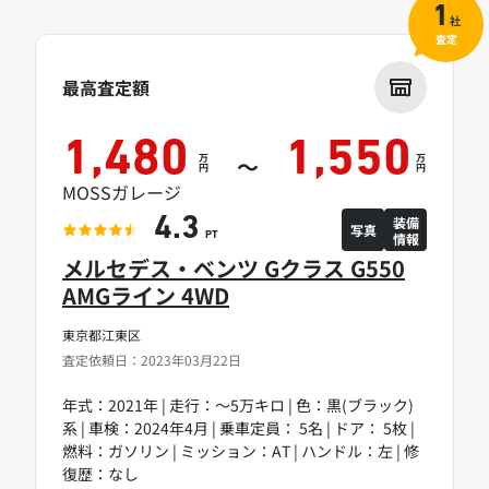
1
社
査定
最高査定額
1,480
1,550
万
万
～
円
円
MOSSガレージ
装備
4.3
写真
情報
PT
メルセデス・ベンツ Gクラス G550
AMGライン 4WD
東京都江東区
査定依頼日：2023年03月22日
年式：2021年 | 走行：～5万キロ | 色：黒(ブラック)
系 | 車検：2024年4月 | 乗車定員： 5名 | ドア： 5枚 |
燃料：ガソリン | ミッション：AT | ハンドル：左 | 修
復歴：なし