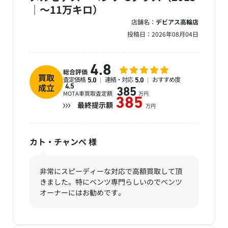
｜～11万キロ）
店舗名：
デビアス高輪店
投稿日：
2026年08月04日
4.8
総合評価
買取
査定価格
連絡・対応
おすすめ度
5.0
5.0
成立
4.5
385
MOTA車買取査定額
万円
385
最終提示額
万円
カト・チャンぺ
様
非常にスピーディーな対応で高額買取して頂
きました。特にベンツ専門らしいのでベンツ
オーナーにはお勧めです。