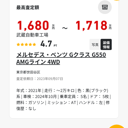
最高査定額
1,680
1,718
万
万
～
円
円
武蔵自動車工場
装備
4.7
写真
情報
PT
メルセデス・ベンツ Gクラス G550
AMGライン 4WD
東京都世田谷区
査定依頼日：2023年09月07日
年式：2021年 | 走行：～2万キロ | 色：黒(ブラック)
系 | 車検：2024年10月 | 乗車定員： 5名 | ドア： 5枚 |
燃料：ガソリン | ミッション：AT | ハンドル：左 | 修
復歴：なし