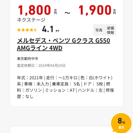
1,800
1,900
万
万
～
円
円
ネクステージ
装備
4.1
写真
情報
PT
メルセデス・ベンツ Gクラス G550
AMGライン 4WD
東京都府中市
査定依頼日：2024年04月24日
年式：2021年 | 走行：～1万キロ | 色：白(ホワイト)
系 | 車検：未入力 | 乗車定員： 5名 | ドア： 5枚 | 燃
料：ガソリン | ミッション：AT | ハンドル：左 | 修復
歴：なし
8
社
査定