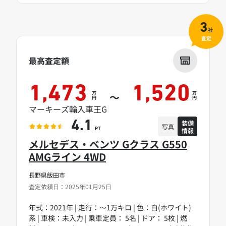
3
社
査定
最高査定額
1,473
1,520
万
万
～
円
円
マーキーズ輸入車王G
装備
4.1
写真
情報
PT
メルセデス・ベンツ Gクラス G550
AMGライン 4WD
長野県飯田市
査定依頼日：2025年01月25日
年式：2021年 | 走行：～1万キロ | 色：白(ホワイト)
系 | 車検：未入力 | 乗車定員： 5名 | ドア： 5枚 | 燃