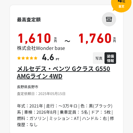
4
社
査定
最高査定額
1,610
1,760
万
万
～
円
円
株式会社Wonder base
装備
4.6
写真
情報
PT
メルセデス・ベンツ Gクラス G550
AMGライン 4WD
長野県長野市
査定依頼日：2025年05月15日
年式：2021年 | 走行：～3万キロ | 色：黒(ブラック)
系 | 車検：2026年8月 | 乗車定員： 5名 | ドア： 5枚 |
燃料：ガソリン | ミッション：AT | ハンドル：右 | 修
復歴：なし