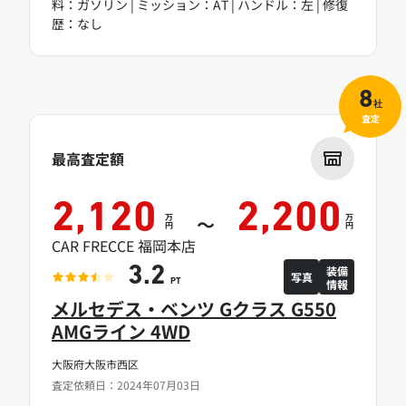
料：ガソリン | ミッション：AT | ハンドル：左 | 修復
歴：なし
8
社
査定
最高査定額
2,120
2,200
万
万
～
円
円
CAR FRECCE 福岡本店
装備
3.2
写真
情報
PT
メルセデス・ベンツ Gクラス G550
AMGライン 4WD
大阪府大阪市西区
査定依頼日：2024年07月03日