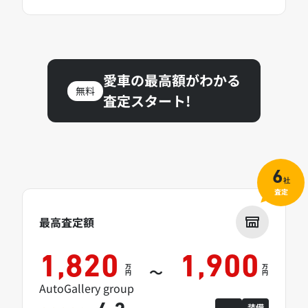
愛車の最高額がわかる
無料
査定スタート!
6
社
査定
最高査定額
1,820
1,900
万
万
～
円
円
AutoGallery group
装備