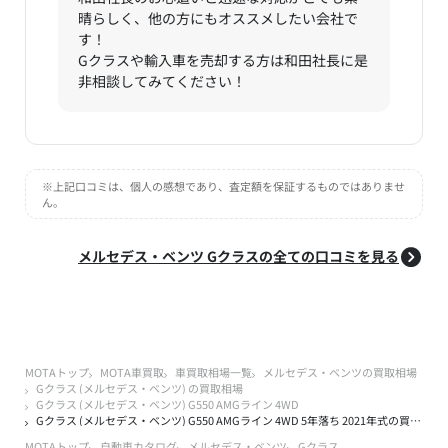
晴らしく、他の方にもオススメしたい会社で
す！
Gクラスや輸入車を売却する方は和田社長に是
非相談してみてください！
※上記口コミは、個人の感想であり、査定額を保証するものではありませ
ん。
メルセデス・ベンツ Gクラスの全ての口コミを見る
MOTAトップ
MOTA車買取
車買取相場一覧
メルセデス・ベンツの買取相場
Gクラス (メルセデス・ベンツ) の買取相場
Gクラス (メルセデス・ベンツ) G550 AMGライン 4WD
Gクラス (メルセデス・ベンツ) G550 AMGライン 4WD 5年落ち 2021年式の買取実績
MOTAトップ
自動車カタログ
メルセデス・ベンツ
Gクラス