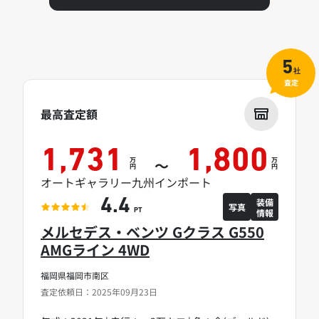
5
社
査定
最高査定額
1,731
1,800
万
万
～
円
円
オートギャラリー九州インポート
装備
4.4
写真
情報
PT
メルセデス・ベンツ Gクラス G550
AMGライン 4WD
福岡県福岡市南区
査定依頼日：2025年09月23日