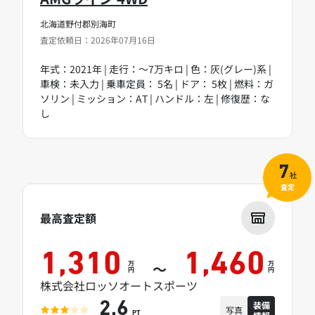
北海道野付郡別海町
査定依頼日：2026年07月16日
年式：2021年 | 走行：～7万キロ | 色：灰(グレー)系 |
車検：未入力 | 乗車定員： 5名 | ドア： 5枚 | 燃料：ガ
ソリン | ミッション：AT | ハンドル：左 | 修復歴：な
し
7
社
査定
最高査定額
1,310
1,460
万
万
～
円
円
株式会社ロッソオートスポーツ
装備
2.6
写真
PT