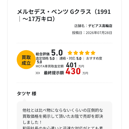
メルセデス・ベンツ Gクラス（1991
｜～17万キロ）
店舗名：
デビアス高輪店
投稿日：
2026年07月28日
5.0
総合評価
買取
査定価格
連絡・対応
おすすめ度
5.0
5.0
成立
5.0
401
MOTA車買取査定額
万円
430
最終提示額
万円
タツヤ
様
他社とは比べ物にならないくらいの圧倒的な
買取価格を掲示して頂いたお陰で売却を即決
しました！
和田社長のお心遣いと迅速な対応がとても素