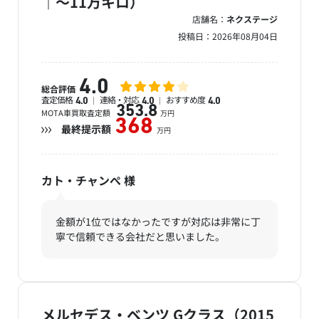
｜～11万キロ）
店舗名：
ネクステージ
投稿日：
2026年08月04日
4.0
総合評価
査定価格
連絡・対応
おすすめ度
4.0
4.0
4.0
353.8
MOTA車買取査定額
万円
368
最終提示額
万円
カト・チャンぺ
様
金額が1位ではなかったですが対応は非常に丁
寧で信頼できる会社だと思いました。
メルセデス・ベンツ Gクラス（2015