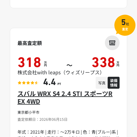
5
社
査定
最高査定額
318
338
万
万
～
円
円
株式会社with leaps（ウィズリープス）
装備
4.4
写真
情報
PT
スバル WRX S4 2.4 STI スポーツR
EX 4WD
東京都小平市
査定依頼日：2026年06月15日
年式：2021年 | 走行：～2万キロ | 色：青(ブルー)系 |