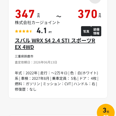
347
370
万
万
～
円
円
株式会社カージョイント
装備
4.1
写真
情報
PT
スバル WRX S4 2.4 STI スポーツR
EX 4WD
三重県鈴鹿市
査定依頼日：2026年06月13日
年式：2022年 | 走行：～2万キロ | 色：白(ホワイト)
系 | 車検：2027年8月 | 乗車定員： 5名 | ドア： 4枚 |
燃料：ガソリン | ミッション：CVT | ハンドル：右 |
修復歴：なし
3
社
査定