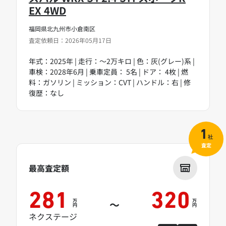
EX 4WD
福岡県北九州市小倉南区
査定依頼日：2026年05月17日
年式：2025年 | 走行：～2万キロ | 色：灰(グレー)系 |
車検：2028年6月 | 乗車定員： 5名 | ドア： 4枚 | 燃
料：ガソリン | ミッション：CVT | ハンドル：右 | 修
復歴：なし
1
社
査定
最高査定額
281
320
万
万
～
円
円
ネクステージ