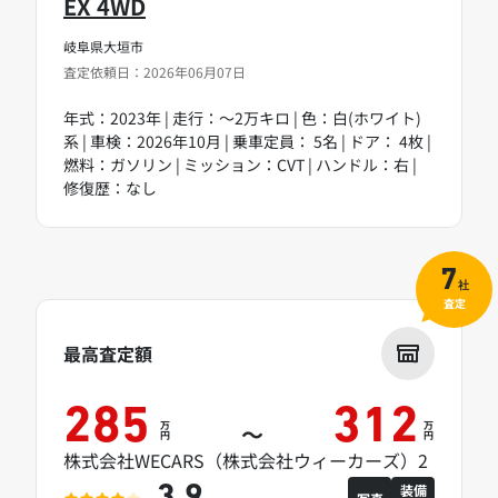
EX 4WD
岐阜県大垣市
査定依頼日：2026年06月07日
年式：2023年 | 走行：～2万キロ | 色：白(ホワイト)
系 | 車検：2026年10月 | 乗車定員： 5名 | ドア： 4枚 |
燃料：ガソリン | ミッション：CVT | ハンドル：右 |
修復歴：なし
7
社
査定
最高査定額
285
312
万
万
～
円
円
株式会社WECARS（株式会社ウィーカーズ）2
装備