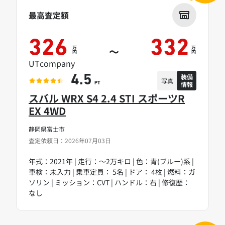
最高査定額
326
332
万
万
～
円
円
UTcompany
装備
4.5
写真
情報
PT
スバル WRX S4 2.4 STI スポーツR
EX 4WD
静岡県富士市
査定依頼日：2026年07月03日
年式：2021年 | 走行：～2万キロ | 色：青(ブルー)系 |
車検：未入力 | 乗車定員： 5名 | ドア： 4枚 | 燃料：ガ
ソリン | ミッション：CVT | ハンドル：右 | 修復歴：
なし