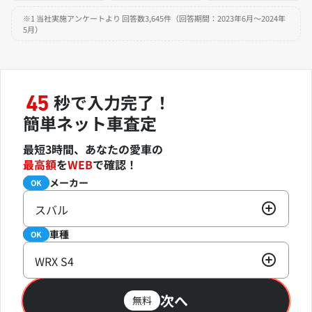
※1 当社実施アンケートより 回答数3,645件（回答期間：2023年6月～2024年
5月）
秒で入力完了！
45
簡単ネット車査定
最短3時間、あなたの愛車の
最高額
を
WEB
で確認！
メーカー
必須
OK
スバル
車種
必須
OK
WRX S4
次へ
無料