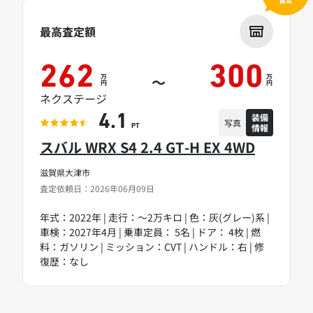
最高査定額
262
300
万
万
～
円
円
ネクステージ
装備
4.1
写真
情報
PT
スバル WRX S4 2.4 GT-H EX 4WD
滋賀県大津市
査定依頼日：2026年06月09日
年式：2022年 | 走行：～2万キロ | 色：灰(グレー)系 |
車検：2027年4月 | 乗車定員： 5名 | ドア： 4枚 | 燃
料：ガソリン | ミッション：CVT | ハンドル：右 | 修
復歴：なし