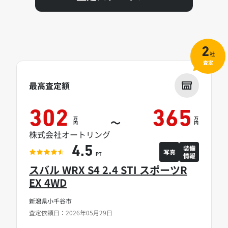
2
社
査定
最高査定額
302
365
万
万
～
円
円
株式会社オートリング
装備
4.5
写真
情報
PT
スバル WRX S4 2.4 STI スポーツR
EX 4WD
新潟県小千谷市
査定依頼日：2026年05月29日