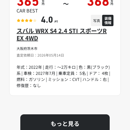
365
368
万
万
～
円
円
CAR BEST
装備
4.0
写真
情報
PT
スバル WRX S4 2.4 STI スポーツR
EX 4WD
大阪府茨木市
査定依頼日：2026年05月14日
年式：2022年 | 走行：～2万キロ | 色：黒(ブラック)
系 | 車検：2027年7月 | 乗車定員： 5名 | ドア： 4枚 |
燃料：ガソリン | ミッション：CVT | ハンドル：右 |
修復歴：なし
もっと見る