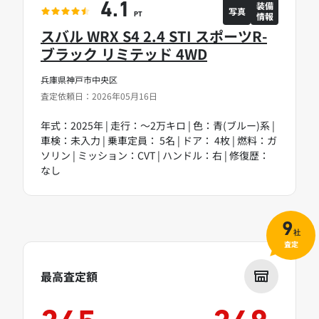
装備
4.1
写真
情報
PT
スバル WRX S4 2.4 STI スポーツR-
ブラック リミテッド 4WD
兵庫県神戸市中央区
査定依頼日：2026年05月16日
年式：2025年 | 走行：～2万キロ | 色：青(ブルー)系 |
車検：未入力 | 乗車定員： 5名 | ドア： 4枚 | 燃料：ガ
ソリン | ミッション：CVT | ハンドル：右 | 修復歴：
なし
9
社
査定
最高査定額