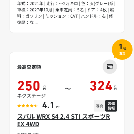
年式：2021年 | 走行：～2万キロ | 色：灰(グレー)系 |
車検：2027年10月 | 乗車定員： 5名 | ドア： 4枚 | 燃
料：ガソリン | ミッション：CVT | ハンドル：右 | 修
復歴：なし
1
社
査定
最高査定額
250
324
万
万
～
円
円
ネクステージ
装備
4.1
写真
情報
PT
スバル WRX S4 2.4 STI スポーツR
EX 4WD