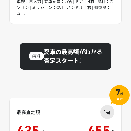
車検：未入力 | 乗車定員： 5名 | ドア： 4枚 | 燃料：ガ
ソリン | ミッション：CVT | ハンドル：右 | 修復歴：
なし
愛車の最高額がわかる
無料
査定スタート!
7
社
査定
最高査定額
万
万