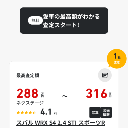
愛車の最高額がわかる
無料
査定スタート!
1
社
査定
最高査定額
288
316
万
万
～
円
円
ネクステージ
装備
4.1
写真
情報
PT
スバル WRX S4 2.4 STI スポーツR