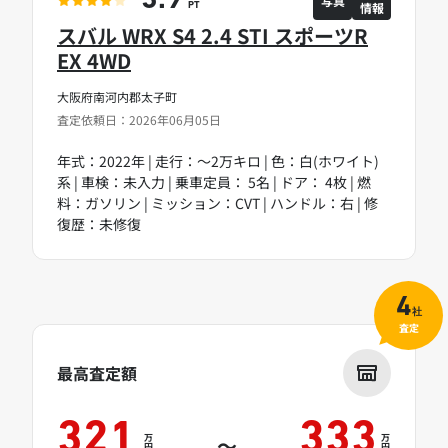
3.9
写真
情報
PT
スバル WRX S4 2.4 STI スポーツR
EX 4WD
大阪府南河内郡太子町
査定依頼日：2026年06月05日
年式：2022年 | 走行：～2万キロ | 色：白(ホワイト)
系 | 車検：未入力 | 乗車定員： 5名 | ドア： 4枚 | 燃
料：ガソリン | ミッション：CVT | ハンドル：右 | 修
復歴：未修復
4
社
査定
最高査定額
321
333
万
万
～
円
円