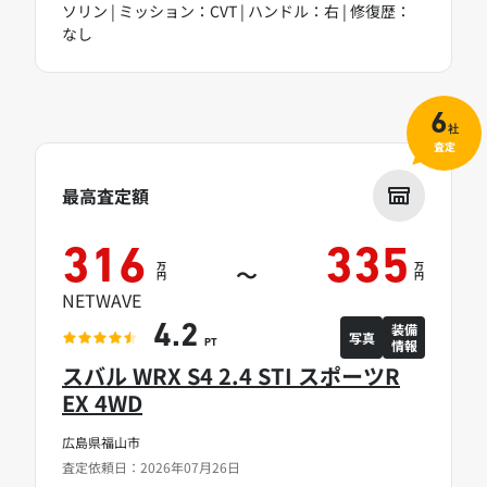
ソリン | ミッション：CVT | ハンドル：右 | 修復歴：
なし
6
社
査定
最高査定額
316
335
万
万
～
円
円
NETWAVE
装備
4.2
写真
情報
PT
スバル WRX S4 2.4 STI スポーツR
EX 4WD
広島県福山市
査定依頼日：2026年07月26日