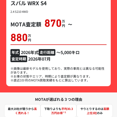
スバル WRX S4
2.4 S210 4WD
870
万円
MOTA査定額
〜
880
万円
2026年式
～5,000キロ
年式
走行距離
2026年07月
査定時期
※画像は最新モデルを使用しており、実際の車両とは異なる可能性
があります。
※お車の状態やエリア、時期により査定額が異なります。
※直近3か月のMOTA買取実績をもとに算出しています。
MOTAが選ばれる３つの理由
最大20社が競うから
高
下取りよりも
平均30.3
やりとりするのは
高額
※1
く売れる！
万円お得
上位3社
のみ