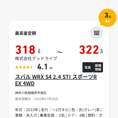
3
社
査定
最高査定額
318
322
万
万
～
円
円
株式会社グッドライブ
装備
4.1
写真
情報
PT
スバル WRX S4 2.4 STI スポーツR
EX 4WD
神奈川県相模原市南区
査定依頼日：2026年07月26日
年式：2023年 | 走行：～2万キロ | 色：灰(グレー)系 |
車検：未入力 | 乗車定員： 5名 | ドア： 4枚 | 燃料：ガ