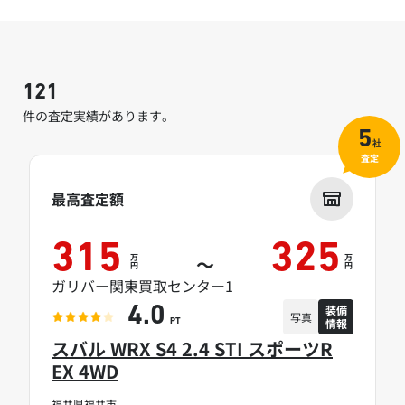
121
件の査定実績があります。
5
社
査定
最高査定額
315
325
万
万
～
円
円
ガリバー関東買取センター1
装備
4.0
写真
情報
PT
スバル WRX S4 2.4 STI スポーツR
EX 4WD
福井県福井市