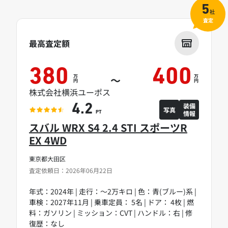
5
社
査定
最高査定額
380
400
万
万
～
円
円
株式会社横浜ユーポス
装備
4.2
写真
情報
PT
スバル WRX S4 2.4 STI スポーツR
EX 4WD
東京都大田区
査定依頼日：2026年06月22日
年式：2024年 | 走行：～2万キロ | 色：青(ブルー)系 |
車検：2027年11月 | 乗車定員： 5名 | ドア： 4枚 | 燃
料：ガソリン | ミッション：CVT | ハンドル：右 | 修
復歴：なし