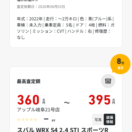
査定依頼日：2026年08月03日
年式：2022年 | 走行：～2万キロ | 色：青(ブルー)系 |
車検：未入力 | 乗車定員： 5名 | ドア： 4枚 | 燃料：ガ
ソリン | ミッション：CVT | ハンドル：右 | 修復歴：
なし
8
社
査定
最高査定額
360
395
万
万
～
円
円
アップル岐阜21号店
装備
－
写真
情報
PT
スバル WRX S4 2.4 STI スポーツR