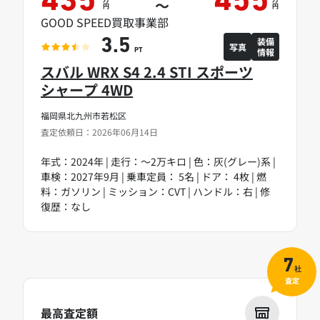
435
455
～
円
円
GOOD SPEED買取事業部
装備
3.5
写真
情報
PT
スバル WRX S4 2.4 STI スポーツ
シャープ 4WD
福岡県北九州市若松区
査定依頼日：2026年06月14日
年式：2024年 | 走行：～2万キロ | 色：灰(グレー)系 |
車検：2027年9月 | 乗車定員： 5名 | ドア： 4枚 | 燃
料：ガソリン | ミッション：CVT | ハンドル：右 | 修
復歴：なし
7
社
査定
最高査定額