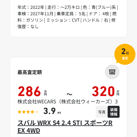
年式：2022年 | 走行：～2万キロ | 色：青(ブルー)系 |
車検：2027年11月 | 乗車定員： 5名 | ドア： 4枚 | 燃
料：ガソリン | ミッション：CVT | ハンドル：右 | 修
復歴：なし
2
社
査定
最高査定額
286
320
万
万
～
円
円
株式会社WECARS（株式会社ウィーカーズ）3
装備
3.9
写真
情報
PT
スバル WRX S4 2.4 STI スポーツR
EX 4WD