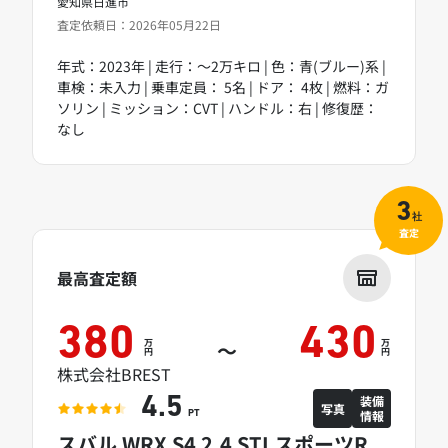
愛知県日進市
査定依頼日：2026年05月22日
年式：2023年 | 走行：～2万キロ | 色：青(ブルー)系 |
車検：未入力 | 乗車定員： 5名 | ドア： 4枚 | 燃料：ガ
ソリン | ミッション：CVT | ハンドル：右 | 修復歴：
なし
3
社
査定
最高査定額
380
430
万
万
～
円
円
株式会社BREST
装備
4.5
写真
情報
PT
スバル WRX S4 2.4 STI スポーツR