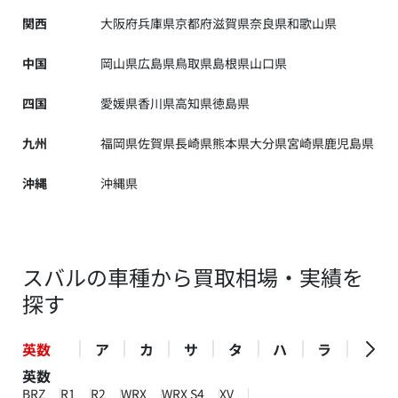
関西
大阪府
兵庫県
京都府
滋賀県
奈良県
和歌山県
中国
岡山県
広島県
鳥取県
島根県
山口県
四国
愛媛県
香川県
高知県
徳島県
九州
福岡県
佐賀県
長崎県
熊本県
大分県
宮崎県
鹿児島県
沖縄
沖縄県
スバルの車種から買取相場・実績を
探す
英数
ア
カ
サ
タ
ハ
ラ
英数
BRZ
R1
R2
WRX
WRX S4
XV