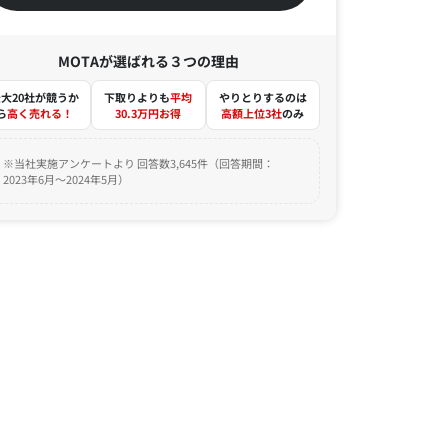
MOTAが選ばれる３つの理由
大20社が競うか
下取りよりも
平均
やりとりするのは
ら
高く売れる！
30.3万円お得
高額上位3社
のみ
※当社実施アンケートより 回答数3,645件（回答期間：
2023年6月～2024年5月）