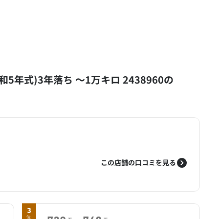
令和5年式)3年落ち ～1万キロ 2438960の
この店舗の口コミを見る
3
位