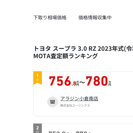
下取り相場価格
価格情報収集中
トヨタ スープラ 3.0 RZ 2023年式(
MOTA査定額ランキング
1
756
780
～
位
万
万
.8
円
円
アラジン小倉南店
株式会社ユーリンクス
2
位