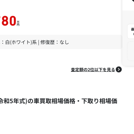
780
万
円
最
 色：白(ホワイト)系 | 修復歴：なし
査定額の2位以下を見る
年式 (令和5年式)の車買取相場価格・下取り相場価