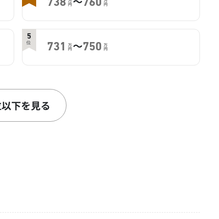
～
738
760
万
万
円
円
5
～
位
731
750
万
万
円
円
7
～
位
721.5
750
万
万
円
円
位以下を見る
9
～
位
712
737
万
万
円
円
11
～
位
650
680
万
万
円
円