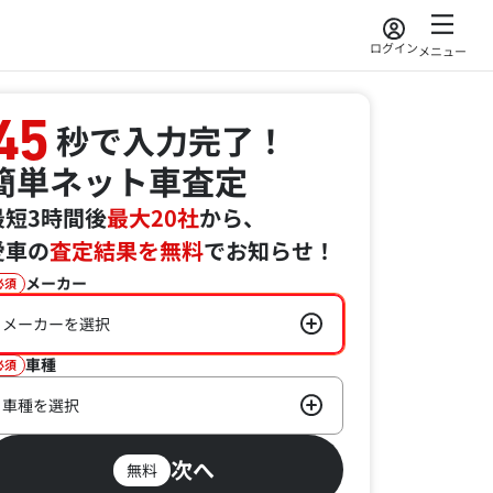
ログイン
メニュー
45
秒で入力完了！
簡単ネット車査定
最短3時間後
最大20社
から、
愛車の
査定結果を無料
でお知らせ！
メーカー
必須
メーカーを選択
車種
必須
車種を選択
次へ
無料