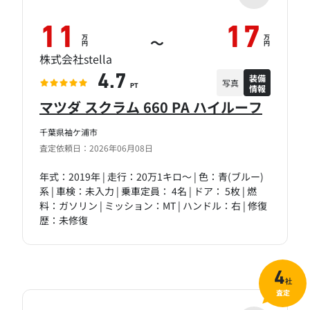
11
17
万
万
～
円
円
株式会社stella
装備
4.7
写真
情報
PT
マツダ スクラム 660 PA ハイルーフ
千葉県袖ケ浦市
査定依頼日：2026年06月08日
年式：2019年 | 走行：20万1キロ～ | 色：青(ブルー)
系 | 車検：未入力 | 乗車定員： 4名 | ドア： 5枚 | 燃
料：ガソリン | ミッション：MT | ハンドル：右 | 修復
歴：未修復
4
社
査定