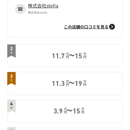
株式会社stella
株式会社stella
この店舗の口コミを見る
2
～
位
万
万
11.7
15
円
円
3
～
位
万
万
11.3
19
円
円
4
～
位
万
万
3.9
15
円
円