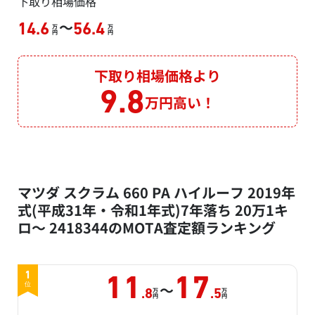
下取り相場価格
～
14.6
56.4
万
万
円
円
下取り相場価格より
9.8
万円高い！
マツダ スクラム 660 PA ハイルーフ 2019年
式(平成31年・令和1年式)7年落ち 20万1キ
ロ～ 2418344のMOTA査定額ランキング
1
11
17
～
位
万
万
.8
.5
円
円