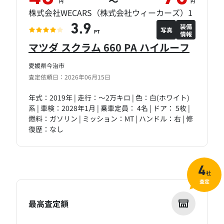
～
円
円
株式会社WECARS（株式会社ウィーカーズ）1
装備
3.9
写真
情報
PT
マツダ スクラム 660 PA ハイルーフ
愛媛県今治市
査定依頼日：2026年06月15日
年式：2019年 | 走行：～2万キロ | 色：白(ホワイト)
系 | 車検：2028年1月 | 乗車定員： 4名 | ドア： 5枚 |
燃料：ガソリン | ミッション：MT | ハンドル：右 | 修
復歴：なし
4
社
査定
最高査定額