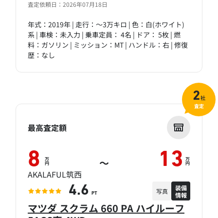
査定依頼日：2026年07月18日
年式：2019年 | 走行：～3万キロ | 色：白(ホワイト)
系 | 車検：未入力 | 乗車定員： 4名 | ドア： 5枚 | 燃
料：ガソリン | ミッション：MT | ハンドル：右 | 修復
歴：なし
2
社
査定
最高査定額
8
13
万
万
～
円
円
AKALAFUL筑西
装備
4.6
写真
情報
PT
マツダ スクラム 660 PA ハイルーフ