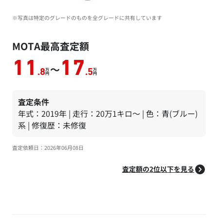
※写真は特定のグレードのものを全グレードに共有しています
MOTA最高査定額
11
17
～
万
万
.8
.5
円
円
査定条件
年式：2019年 | 走行：20万1キロ～ | 色：青(ブルー)
系 | 修復歴：未修復
査定依頼日：2026年06月08日
査定額の2位以下を見る