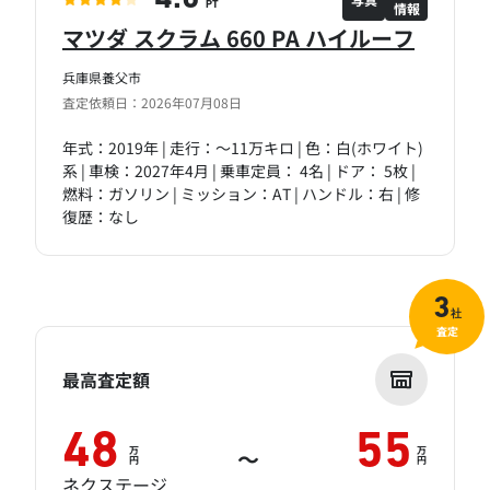
情報
PT
マツダ スクラム 660 PA ハイルーフ
兵庫県養父市
査定依頼日：2026年07月08日
年式：2019年 | 走行：～11万キロ | 色：白(ホワイト)
系 | 車検：2027年4月 | 乗車定員： 4名 | ドア： 5枚 |
燃料：ガソリン | ミッション：AT | ハンドル：右 | 修
復歴：なし
3
社
査定
最高査定額
48
55
万
万
～
円
円
ネクステージ