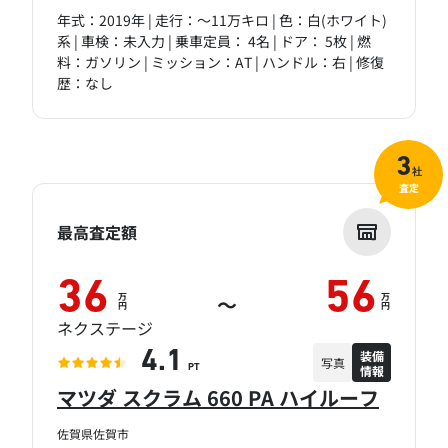
年式：2019年 | 走行：～11万キロ | 色：白(ホワイト)
系 | 車検：未入力 | 乗車定員： 4名 | ドア： 5枚 | 燃
料：ガソリン | ミッション：AT | ハンドル：右 | 修復
歴：なし
3
社
査定
最高査定額
36
56
万
万
～
円
円
ネクステージ
装備
4.1
写真
情報
PT
マツダ スクラム 660 PA ハイルーフ
佐賀県佐賀市