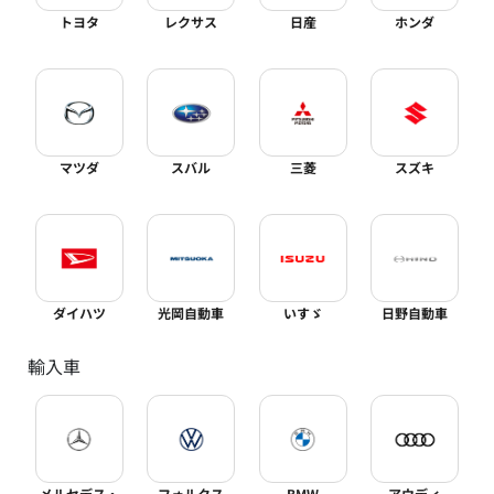
トヨタ
レクサス
日産
ホンダ
マツダ
スバル
三菱
スズキ
ダイハツ
光岡自動車
いすゞ
日野自動車
輸入車
メルセデス・
フォルクス
BMW
アウディ