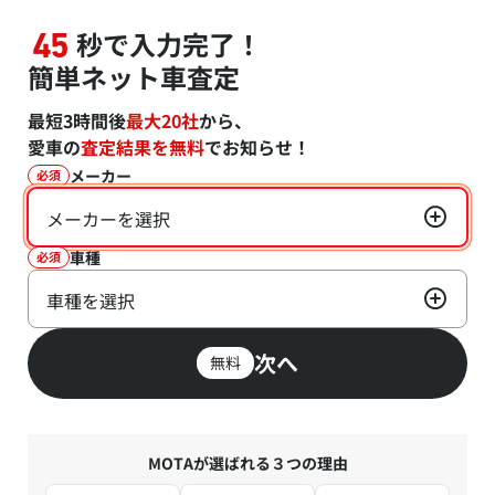
秒で入力完了！
45
簡単ネット車査定
最短3時間後
最大20社
から、
愛車の
査定結果を無料
でお知らせ！
メーカー
必須
メーカーを選択
車種
必須
車種を選択
次へ
無料
MOTAが選ばれる３つの理由