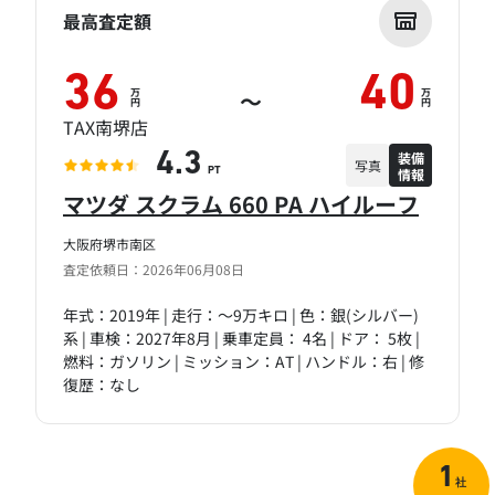
最高査定額
36
40
万
万
～
円
円
TAX南堺店
装備
4.3
写真
情報
PT
マツダ スクラム 660 PA ハイルーフ
大阪府堺市南区
査定依頼日：2026年06月08日
年式：2019年 | 走行：～9万キロ | 色：銀(シルバー)
系 | 車検：2027年8月 | 乗車定員： 4名 | ドア： 5枚 |
燃料：ガソリン | ミッション：AT | ハンドル：右 | 修
復歴：なし
1
社