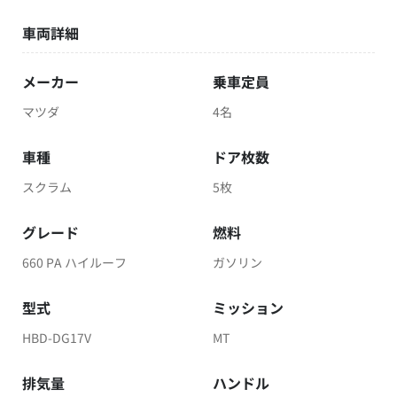
車両詳細
メーカー
乗車定員
マツダ
4名
車種
ドア枚数
スクラム
5枚
グレード
燃料
660 PA ハイルーフ
ガソリン
型式
ミッション
HBD-DG17V
MT
排気量
ハンドル