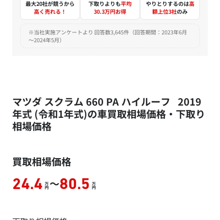
最大20社が競うから
下取りよりも
平均
やりとりするのは
高
高く売れる！
30.3万円お得
額上位3社
のみ
※当社実施アンケートより 回答数3,645件（回答期間：2023年6月
～2024年5月）
マツダ スクラム 660 PA ハイルーフ 2019
年式 (令和1年式)の車買取相場価格・下取り
相場価格
買取相場価格
～
24.4
80.5
万
万
円
円