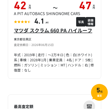
42
47
万
万
～
円
円
A PIT AUTOBACS SHINONOME CARS
装備
4.1
写真
情報
PT
マツダ スクラム 660 PA ハイルーフ
東京都目黒区
査定依頼日：2026年06月15日
年式：2019年 | 走行：～2万キロ | 色：白(ホワイト)
系 | 車検：2028年1月 | 乗車定員： 4名 | ドア： 5枚 |
燃料：ガソリン | ミッション：MT | ハンドル：右 | 修
復歴：なし
5
社
査定
最高査定額