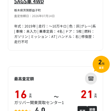
5AGS車 4WD
栃木県芳賀郡益子町
査定依頼日：2026年07月14日
年式：2019年 | 走行：～10万キロ | 色：灰(グレー)系
| 車検：未入力 | 乗車定員： 4名 | ドア： 5枚 | 燃料：
ガソリン | ミッション：AT | ハンドル：右 | 修復歴：
走行不可
2
社
査定
最高査定額
16
21
万
万
～
円
円
ガリバー関東買取センター1
装備
4.0
写真